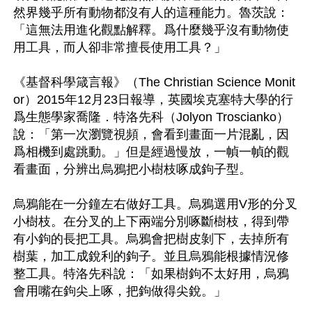
然界幾乎所有動物都沒有人的這種能力。魯茨說：
「這無法用進化觀點解釋。爲什麼幾乎沒有動物使
用工具，而人卻非常擅長使用工具？」

《基督科學箴言報》（The Christian Science Monit
or）2015年12月23日報導，英國埃克塞特大學的行
爲生態學家喬隆．特洛先科（Jolyon Troscianko）
說：「第一次瀏覽視頻，會看到畫面一片混亂，因
爲相機到處跳動。」但是經過慢放，一幀一幀的觀
看畫面，分辨出烏鴉把小樹枝啄成鉤子型。

烏鴉能在一分鐘左右做好工具。烏鴉選用V形的分叉
小樹枝。在分叉的上下兩端分別啄斷樹枝，得到帶
有小鉤的長把工具。烏鴉會把樹皮剝下，去掉所有
樹葉，加工成銳利的鉤子。並且烏鴉能根據情況修
整工具。特洛先科說：「如果樹鉤不太好用，烏鴉
會用嘴在鉤尖上啄，把鉤做得尖銳。」
