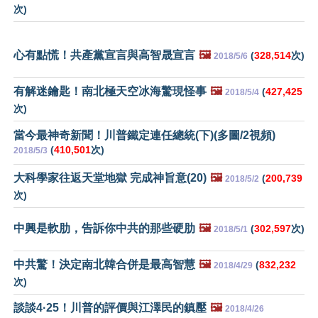
次)
心有點慌！共產黨宣言與高智晟宣言
🖼️
(
328,514
次)
2018/5/6
有解迷鑰匙！南北極天空冰海驚現怪事
🖼️
(
427,425
2018/5/4
次)
當今最神奇新聞！川普鐵定連任總統(下)(多圖/2視頻)
(
410,501
次)
2018/5/3
大科學家往返天堂地獄 完成神旨意(20)
🖼️
(
200,739
2018/5/2
次)
中興是軟肋，告訴你中共的那些硬肋
🖼️
(
302,597
次)
2018/5/1
中共驚！決定南北韓合併是最高智慧
🖼️
(
832,232
2018/4/29
次)
談談4·25！川普的評價與江澤民的鎮壓
🖼️
2018/4/26