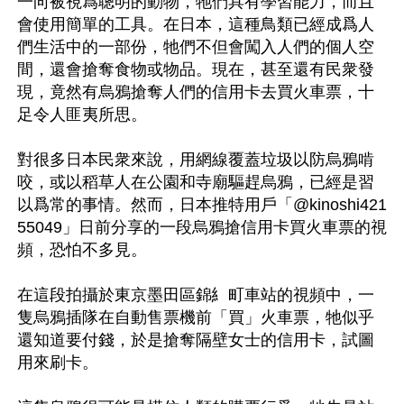
一向被視爲聰明的動物，牠們具有學習能力，而且
會使用簡單的工具。在日本，這種鳥類已經成爲人
們生活中的一部份，牠們不但會闖入人們的個人空
間，還會搶奪食物或物品。現在，甚至還有民衆發
現，竟然有烏鴉搶奪人們的信用卡去買火車票，十
足令人匪夷所思。

對很多日本民衆來說，用網線覆蓋垃圾以防烏鴉啃
咬，或以稻草人在公園和寺廟驅趕烏鴉，已經是習
以爲常的事情。然而，日本推特用戶「@kinoshi421
55049」日前分享的一段烏鴉搶信用卡買火車票的視
頻，恐怕不多見。

在這段拍攝於東京墨田區錦糹町車站的視頻中，一
隻烏鴉插隊在自動售票機前「買」火車票，牠似乎
還知道要付錢，於是搶奪隔壁女士的信用卡，試圖
用來刷卡。
