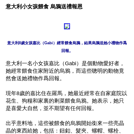
意大利小女孩餵食 烏鴉送禮報恩
意大利8歲女孩嘉比（Gabi）經常餵食烏鴉，結果烏鴉送她小禮物作爲
意大利一名小女孩嘉比（Gabi）是個動物愛好者，
她經常餵食住家附近的烏鴉，而這些聰明的動物竟
然會送她禮物作爲回報。

現年8歲的嘉比住在羅馬，她最近經常在自家庭院以
花生、狗糧和家裏的剩菜餵食烏鴉。她表示，她只
是喜愛大自然，並不期望有任何回報。

出乎意料地，這些被餵食的烏鴉開始銜來一些亮晶
晶的東西給她，包括：鈕釦、髮夾、螺帽、螺栓、