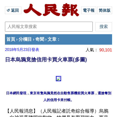
↺ 返回 
電子報
简体版
首頁
分欄目
奇聞
文章
›
›
›
：
2018年5月23日
發表
人氣：
90,101
日本烏鴉竟搶信用卡買火車票(多圖)
日本網民發現，東京有隻烏鴉竟然在自動售票機前買火車票，還搶奪別
【人民報消息】（人民報記者託奇綜合報導）烏鴉