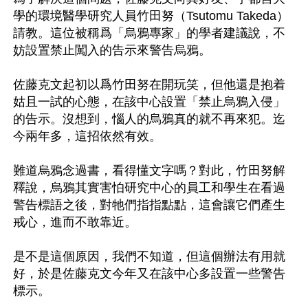
學的環境醫學研究人員竹田努（Tsutomu Takeda）
請教。這位被稱爲「烏鴉專家」的學者建議說，不
妨設置禁止闖入的告示來警告烏鴉。

佐藤克文起初以爲竹田努在開玩笑，但他還是抱着
姑且一試的心態，在該中心設置「禁止烏鴉入侵」
的告示。沒想到，惱人的烏鴉真的就不再來犯。迄
今兩年多，這招依然有效。

難道烏鴉念過書，看得懂文字嗎？對此，竹田努解
釋說，烏鴉其實害怕研究中心的員工和學生在看過
警告標語之後，對牠們指指點點，這會讓它們產生
戒心，進而不敢靠近。

是不是這個原因，我們不知道，但這個辦法有用就
好，於是佐藤克文今年又在該中心多設置一些警告
標示。
