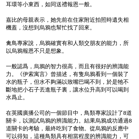
耳環等小東西，如同送禮報恩一般。

嘉比的母親表示，她先前在住家附近拍照時遺失相
機蓋，沒想到烏鴉也幫忙找了回來。

禽鳥專家說，烏鴉確實有和人類交朋友的能力，所
以烏鴉報恩不只是想象。

一般認爲，烏鴉的智力很高，而且有很好的辨識能
力。《伊索寓言》曾描述，有隻烏鴉看到一個裝了
水的瓶子，但水不夠滿以致嘴巴喝不到，於是牠不
斷地把小石子丟進瓶子裏，讓水位升高到可以喝到
水爲止。

在英國廣播公司的一個節目中，鳥類專家設計了8道
關卡，以測試烏鴉的辨識能力。結果烏鴉成功通過8
道關卡的考驗，最終吃到了食物。從烏鴉的反應中
可以得知，這種鳥類具有相當程度的辨識能力，可