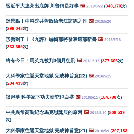
習近平大連亮出底牌 川普稱是好事
🖼️
(
340,170
次)
2018/5/22
逛景點！中科院井蓋敗給老江訪德之作
🖼️
2018/5/20
(
298,048
次)
形勢到了！《九評》編輯部將發表這部新書
🖼️
2018/5/18
(
333,695
次)
終有今日﹗馬英九被判4個月徒刑
🖼️
(
877,606
次)
2018/5/16
大科學家往返天堂地獄 完成神旨意(22)
🖼️
2018/5/15
(
204,439
次)
談起夢 科學家下功夫研究也白搭
🖼️
(
184,786
次)
2018/5/11
中共異常高調紀念馬克思誕辰的原因
🖼️
(
808,539
2018/5/10
次)
大科學家往返天堂地獄 完成神旨意(21)
🖼️
(
207,183
2018/5/9