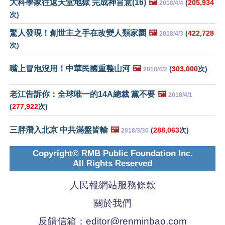
大科學家往返天堂地獄 完成神旨意(16)
🖼️
(
205,934
2018/4/4
次)
驚人發現！創世主之手在改變人類家園
🖼️
(
422,728
2018/4/3
次)
嘴上冒泡沒用！中華民國重整山河
🖼️
(
303,000
次)
2018/4/2
老江告訴你：全球唯一的14A總裁 黨不要
🖼️
2018/4/1
(
277,922
次)
三胖潛入北京 中共滿盤皆輸
🖼️
(
288,063
次)
2018/3/30
Copyright© RMB Public Foundation Inc.
All Rights Reserved
人民報網站服務條款
關於我們
反饋信箱：
editor@renminbao.com