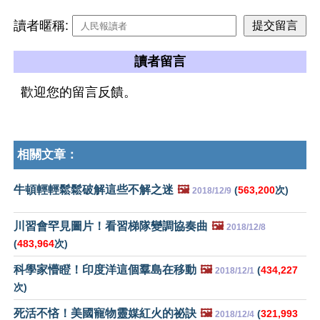
讀者暱稱:
讀者留言
歡迎您的留言反饋。
相關文章：
牛頓輕輕鬆鬆破解這些不解之迷
🖼️
(
563,200
次)
2018/12/9
川習會罕見圖片！看習梯隊變調協奏曲
🖼️
2018/12/8
(
483,964
次)
科學家懵瞪！印度洋這個羣島在移動
🖼️
(
434,227
2018/12/1
次)
死活不悋！美國寵物靈媒紅火的祕訣
🖼️
(
321,993
2018/12/4