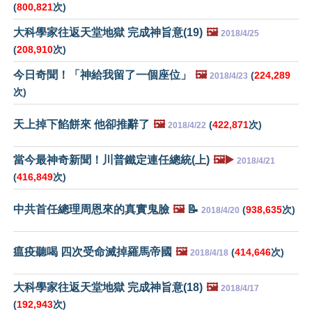
(
800,821
次)
大科學家往返天堂地獄 完成神旨意(19)
🖼️
2018/4/25
(
208,910
次)
今日奇聞！「神給我留了一個座位」
🖼️
(
224,289
2018/4/23
次)
天上掉下餡餅來 他卻推辭了
🖼️
(
422,871
次)
2018/4/22
當今最神奇新聞！川普鐵定連任總統(上)
🖼️▶️
2018/4/21
(
416,849
次)
中共首任總理周恩來的真實鬼臉
🖼️
📝
(
938,635
次)
2018/4/20
瘟疫聽喝 四次受命滅掉羅馬帝國
🖼️
(
414,646
次)
2018/4/18
大科學家往返天堂地獄 完成神旨意(18)
🖼️
2018/4/17
(
192,943
次)