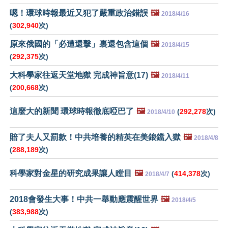
嗯！環球時報最近又犯了嚴重政治錯誤
🖼️
2018/4/16
(
302,940
次)
原來俄國的「必遭還擊」裏還包含這個
🖼️
2018/4/15
(
292,375
次)
大科學家往返天堂地獄 完成神旨意(17)
🖼️
2018/4/11
(
200,668
次)
這麼大的新聞 環球時報徹底啞巴了
🖼️
(
292,278
次)
2018/4/10
賠了夫人又罰款！中共培養的精英在美鋃鐺入獄
🖼️
2018/4/8
(
288,189
次)
科學家對金星的研究成果讓人瞠目
🖼️
(
414,378
次)
2018/4/7
2018會發生大事！中共一舉動應震醒世界
🖼️
2018/4/5
(
383,988
次)