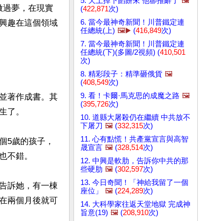
5. 天上掉下餡餅來 他卻推辭了
🖼️
）做過夢，在現實
(
422,871
次)
6. 當今最神奇新聞！川普鐵定連
興趣在這個領域
任總統(上)
🖼️▶️
(
416,849
次)
7. 當今最神奇新聞！川普鐵定連
任總統(下)(多圖/2視頻) (
410,501
次)
8. 精彩段子：精準砸俄貨
🖼️
(
408,549
次)
9. 看！卡爾·馬克思的成魔之路
🖼️
並著作成書。其
(
395,726
次)
了。

10. 道縣大屠殺仍在繼續 中共放不
下屠刀
🖼️
(
332,315
次)
11. 心有點慌！共產黨宣言與高智
個5歲的孩子，
晟宣言
🖼️
(
328,514
次)
不錯。

12. 中興是軟肋，告訴你中共的那
些硬肋
🖼️
(
302,597
次)
13. 今日奇聞！「神給我留了一個
告訴她，有一棟
座位」
🖼️
(
224,289
次)
在兩個月後就可
14. 大科學家往返天堂地獄 完成神
旨意(19)
🖼️
(
208,910
次)