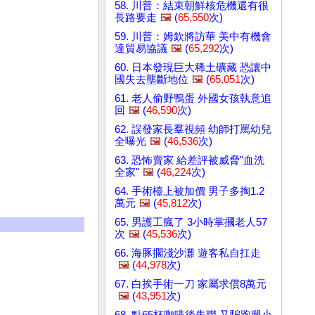
58. 川普：結束朝鮮核危機還有很
長路要走
🖼️
(
65,550
次)
59. 川普：姆欽將訪華 美中有機會
達貿易協議
🖼️
(
65,292
次)
60. 日本發現巨大稀土礦藏 恐讓中
國失去壟斷地位
🖼️
(
65,051
次)
61. 老人偷野鴨蛋 外國女孩執意追
回
🖼️
(
46,590
次)
62. 誤發家長羣視頻 幼師打罵幼兒
全曝光
🖼️
(
46,536
次)
63. 恐怖賣家 給差評被威脅"血洗
全家"
🖼️
(
46,224
次)
64. 手術檯上被加價 男子多掏1.2
萬元
🖼️
(
45,812
次)
65. 男護工瘋了 3小時掌摑老人57
次
🖼️
(
45,536
次)
66. 海豚擱淺沙灘 遊客私自扛走
🖼️
(
44,978
次)
67. 白挨手術一刀 家屬求償8萬元
🖼️
(
43,951
次)
68. 點65杯咖啡後失聯 又騙跑腿小