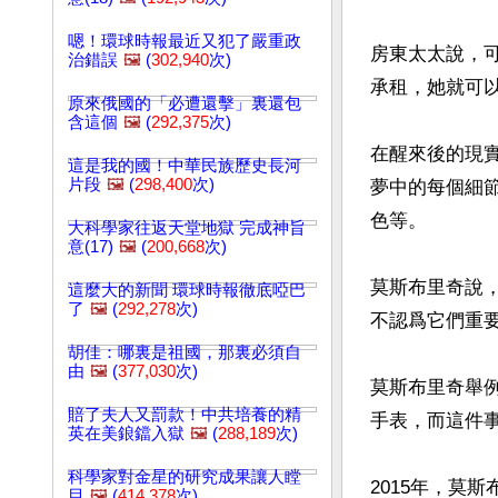
嗯！環球時報最近又犯了嚴重政
房東太太說，
治錯誤
🖼️
(
302,940
次)
承租，她就可以
原來俄國的「必遭還擊」裏還包
含這個
🖼️
(
292,375
次)
在醒來後的現
這是我的國！中華民族歷史長河
片段
🖼️
(
298,400
次)
夢中的每個細
色等。

大科學家往返天堂地獄 完成神旨
意(17)
🖼️
(
200,668
次)
莫斯布里奇說
這麼大的新聞 環球時報徹底啞巴
了
🖼️
(
292,278
次)
不認爲它們重要
胡佳：哪裏是祖國，那裏必須自
由
🖼️
(
377,030
次)
莫斯布里奇舉
賠了夫人又罰款！中共培養的精
手表，而這件事
英在美鋃鐺入獄
🖼️
(
288,189
次)
科學家對金星的研究成果讓人瞠
2015年，莫
目
🖼️
(
414,378
次)