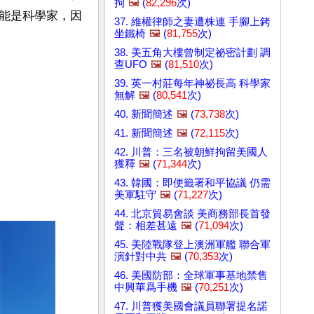
拘
🖼️
(
82,296
次)
能是科學家，因
37. 維權律師之妻遭株連 手腳上銬
坐鐵椅
🖼️
(
81,755
次)
38. 美五角大樓曾制定祕密計劃 調
查UFO
🖼️
(
81,510
次)
39. 英一村莊每年神祕長高 科學家
無解
🖼️
(
80,541
次)
40. 新聞簡述
🖼️
(
73,738
次)
41. 新聞簡述
🖼️
(
72,115
次)
42. 川普：三名被朝鮮拘留美國人
獲釋
🖼️
(
71,344
次)
43. 韓國：即便籤署和平協議 仍需
美軍駐守
🖼️
(
71,227
次)
44. 北京貿易會談 美商務部長首發
聲：相差甚遠
🖼️
(
71,094
次)
45. 美陸戰隊登上澳洲軍艦 聯合軍
演針對中共
🖼️
(
70,353
次)
46. 美國防部：全球軍事基地禁售
中興華爲手機
🖼️
(
70,251
次)
47. 川普獲美國會議員聯署提名諾