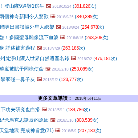
！登山隊9遇難1逃生
🖼️
(
391,826
次)
2018/10/24
兩個神奇新聞令人驚歎
🖼️
(
340,399
次)
2018/9/25
美國男出書談被外星人綁架
🖼️
(
254,678
次)
2018/8/24
臨！多國聖母雕像流下血淚
🖼️
(
293,308
次)
2018/8/15
身 詳述被害過程
🖼️
(
263,185
次)
2018/7/29
貴州梵淨山獲入世界自然遺產名錄
🖼️
(
479,181
次)
2018/7/2
曉嵐被賦予同樣使命
🖼️
(
253,089
次)
2018/2/10
醫學家碰一鼻子灰
🖼️
(
123,777
次)
2018/1/2
更多文章導讀：
2018年5月11日
家下功夫研究也白搭
🖼️
(
184,786
次)
2018/5/11
紀念馬克思誕辰的原因
🖼️
(
808,539
次)
2018/5/10
堂地獄 完成神旨意(21)
🖼️
(
207,183
次)
2018/5/9