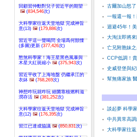
古爾加山怒了
回顧習仲勳對兒子習近平的期望
🖼️
(
834,546
次)
一報還一報！
大科學家往返天堂地獄 完成神旨
迴避45年！
意(13)
🖼️
(
179,886
次)
大淘汰即將來
習近平這一聲喝問 全場爲何顫慄
(多圖)更新 (
377,426
次)
亡兄附胞妹之
愁煞科學家！海王星黑色風暴與
CCP低調！
木星大紅斑縮小
🖼️
(
375,943
次)
史威登堡與紀
習近平收了上海地盤 仍繼承江的
幫無痛家族 
衣鉢
🖼️
(
768,269
次)
神想咋玩就咋玩 細菌靠核燃料滋
潤存活
🖼️
(
381,252
次)
談起夢 科學
大科學家往返天堂地獄 完成神旨
意(12)
🖼️
(
176,395
次)
中共異常高調
習江已達成協議
🖼️
(
850,831
次)
大科學家往返天