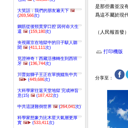
是那些書並沒
大笑話：我們的朋友遍天下
🖼️
爲這不屬於現代
(
269,566
次)
鋼筋從後頸貫穿口腔 因何命大生
還
🖼️
(
159,180
次)
（人民報首發
央視羅京在地獄中的日子駭人聽
文章網址: http://w
聞
🖼️
(
411,111
次)
打印機版
見證神奇！西藏活佛轉生到西班
牙
🖼️
(
196,744
次)
川普如獅子王正在單挑鱷魚中共
分享至：
🖼️▶️
(
449,686
次)
大科學家往返天堂地獄 完成神旨
意(15)
🖼️
(
187,422
次)
中共這謎難倒世界
🖼️
(
264,041
次)
科學家想象力比木星大氣層更厚
實
🖼️▶️
(
533,411
次)