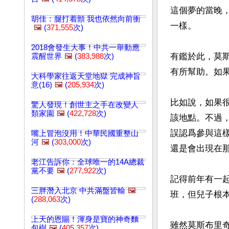
這個夢的當晚
胡佳：腿打着顫 我也依然向前衝
一樣。

🖼️
(
371,555
次)
2018會發生大事！中共一舉動應
有鑑於此，莫
震醒世界
🖼️
(
383,988
次)
有所幫助。如
大科學家往返天堂地獄 完成神旨
意(16)
🖼️
(
205,934
次)
比如說，如果
驚人發現！創世主之手在改變人
類家園
🖼️
(
422,728
次)
該地點。不過
誤認爲參與這
嘴上冒泡沒用！中華民國重整山
河
🖼️
(
303,000
次)
還是會出現在那
老江告訴你：全球唯一的14A總裁
黨不要
🖼️
(
277,922
次)
記得前年有一
三胖潛入北京 中共滿盤皆輸
🖼️
班，但兒子根
(
288,063
次)
上天的恩賜！渾身是寶的神奇麵
雖然莫斯布里
包樹
🖼️
(
405,357
次)