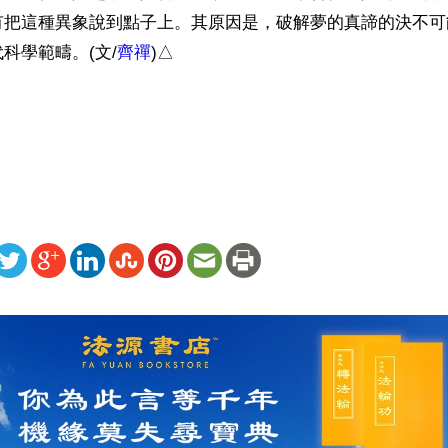
有把這種異象說到點子上。其原因是，破解夢的真諦的決不可
科學範疇。(文/
齊禪
)△

）
ww.renminbao.com/rmb/articles/2018/5/11/67282b.html