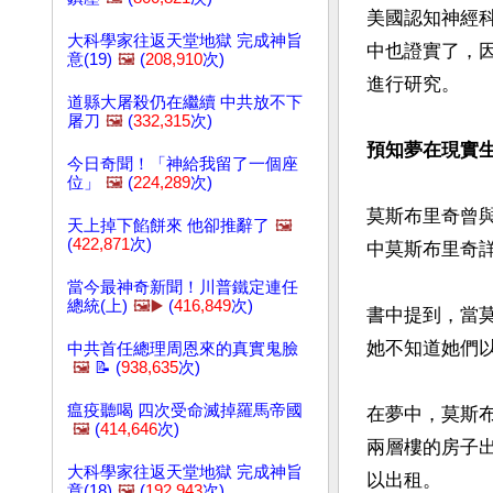
美國認知神經科學
大科學家往返天堂地獄 完成神旨
中也證實了，
意(19)
🖼️
(
208,910
次)
進行研究。

道縣大屠殺仍在繼續 中共放不下
屠刀
🖼️
(
332,315
次)
預知夢在現實
今日奇聞！「神給我留了一個座
位」
🖼️
(
224,289
次)
莫斯布里奇曾
天上掉下餡餅來 他卻推辭了
🖼️
(
422,871
次)
中莫斯布里奇
當今最神奇新聞！川普鐵定連任
總統(上)
🖼️▶️
(
416,849
次)
書中提到，當
她不知道她們
中共首任總理周恩來的真實鬼臉
🖼️
📝 (
938,635
次)
瘟疫聽喝 四次受命滅掉羅馬帝國
在夢中，莫斯
🖼️
(
414,646
次)
兩層樓的房子
大科學家往返天堂地獄 完成神旨
以出租。

意(18)
🖼️
(
192,943
次)