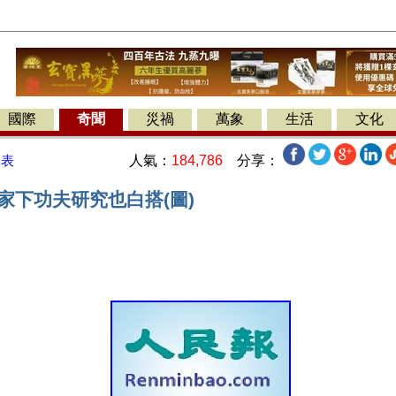
國際
奇聞
災禍
萬象
生活
文化
人氣：
184,786
分享：
發表
家下功夫研究也白搭(圖)