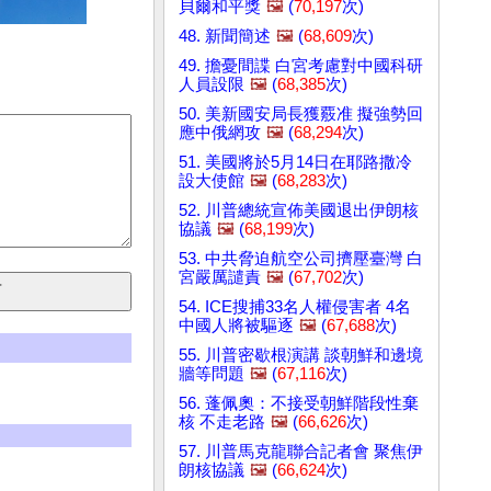
貝爾和平獎
🖼️
(
70,197
次)
48. 新聞簡述
🖼️
(
68,609
次)
49. 擔憂間諜 白宮考慮對中國科研
人員設限
🖼️
(
68,385
次)
50. 美新國安局長獲覈准 擬強勢回
應中俄網攻
🖼️
(
68,294
次)
51. 美國將於5月14日在耶路撒冷
設大使館
🖼️
(
68,283
次)
52. 川普總統宣佈美國退出伊朗核
協議
🖼️
(
68,199
次)
53. 中共脅迫航空公司擠壓臺灣 白
宮嚴厲譴責
🖼️
(
67,702
次)
54. ICE搜捕33名人權侵害者 4名
中國人將被驅逐
🖼️
(
67,688
次)
55. 川普密歇根演講 談朝鮮和邊境
牆等問題
🖼️
(
67,116
次)
56. 蓬佩奧：不接受朝鮮階段性棄
核 不走老路
🖼️
(
66,626
次)
57. 川普馬克龍聯合記者會 聚焦伊
朗核協議
🖼️
(
66,624
次)