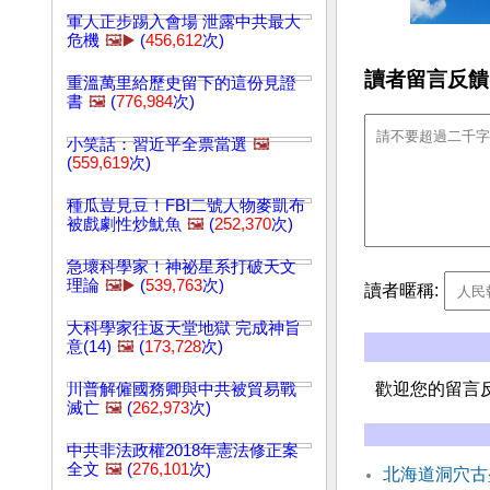
軍人正步踢入會場 泄露中共最大
危機
🖼️▶️
(
456,612
次)
讀者留言反饋
重溫萬里給歷史留下的這份見證
書
🖼️
(
776,984
次)
小笑話：習近平全票當選
🖼️
(
559,619
次)
種瓜豈見豆！FBI二號人物麥凱布
被戲劇性炒魷魚
🖼️
(
252,370
次)
急壞科學家！神祕星系打破天文
理論
🖼️▶️
(
539,763
次)
讀者暱稱:
大科學家往返天堂地獄 完成神旨
意(14)
🖼️
(
173,728
次)
歡迎您的留言
川普解僱國務卿與中共被貿易戰
滅亡
🖼️
(
262,973
次)
中共非法政權2018年憲法修正案
全文
🖼️
(
276,101
次)
北海道洞穴古