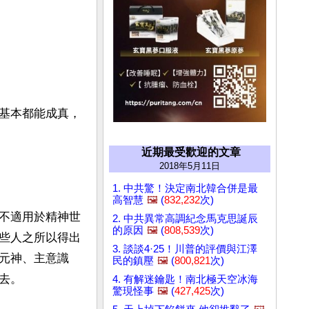
基本都能成真，
近期最受歡迎的文章
2018年5月11日
1. 中共驚！決定南北韓合併是最
高智慧
🖼️
(
832,232
次)
不適用於精神世
2. 中共異常高調紀念馬克思誕辰
的原因
🖼️
(
808,539
次)
些人之所以得出
3. 談談4·25！川普的評價與江澤
元神、主意識
民的鎮壓
🖼️
(
800,821
次)
。

4. 有解迷鑰匙！南北極天空冰海
驚現怪事
🖼️
(
427,425
次)