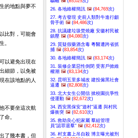
驅離
🖼️
(
85,025
次)
生的地點與夢不
26. 各地維權簡訊
🖼️
(
84,769
次)
27. 考古發現 史前人類對牛進行顱
骨手術
🖼️
(
84,486
次)
28. 抗議建垃圾焚燒廠 安徽村民被
以比對，可能會
鎮壓
🖼️
(
84,080
次)
。

29. 質疑假藥酒含毒 粵醫遭跨省抓
捕
🖼️
(
83,854
次)
30. 各地維權簡訊
🖼️
(
83,174
次)
可以避免出現在
31. 裝修企業惡性倒閉 受害戶掀維
出細節，以免被
權潮
🖼️
(
83,134
次)
32. 昆明五里多城改 建投僱黑社會
現在該地點的人
逼遷
🖼️
(
82,808
次)
33. 北大女生公開信 掀校園抗爭性
侵運動
🖼️
(
82,672
次)
34. 西安黑保安"遊村"逼遷 與村民
他不要坐這次航
爆衝突
🖼️
(
82,610
次)
命。

35. 救助良心犯家屬 羣組管理
員"認罪退羣"
🖼️
(
82,412
次)
36. 村支書上吊自殺 博主曝光被刑
出了幾本書，但