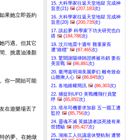
15. 大科學家往返天堂地獄 完成神
旨意(21)
🖼️
(
207,183
次)
如果她立即簽約
16. 大科學家往返天堂地獄 完成神
旨意(20)
🖼️
(
200,739
次)
17. 談起夢 科學家下功夫研究也白
搭
🖼️
(
184,786
次)
她巧遇。但其它
18. 汶川地震十週年 難童家長
遭"維穩"
🖼️
(
87,465
次)
間、挑選油漆顏
19. 驚聞謝陽律師證將被吊銷 妻在
美宣戰
🖼️
(
86,881
次)
20. 臺灣嘉明湖美麗夢幻 離奇致命
山難揪人心
🖼️
(
86,849
次)
。你一開始可能
21. 各地維權簡訊
🖼️
(
86,303
次)
22. 捕捉到UFO 美戰機飛行員驚
呼
🖼️
(
85,892
次)
23. 塔吊司機要求加薪 五一罷工遭
友在遊樂場丟了
監控
🖼️
(
85,756
次)
24. 靈魂不滅 英媒讀者談死後有來
世體驗
🖼️
(
85,427
次)
25. 湖南工人抗議退休雙軌制 遭警
威特的夢。在她做