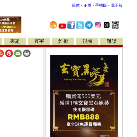
简体
-
正體
-
手機版
-
電子報
專題
寰宇
維權
視頻
雜談