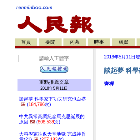
首頁
要聞
內幕
時事
幽默
2018年5月11日
談起夢 科學
重點推薦文章
齊禪
2018年5月11日
談起夢 科學家下功夫研究也白搭
🖼️
(
184,786
次)
中共異常高調紀念馬克思誕辰的
原因
🖼️
(
808,539
次)
大科學家往返天堂地獄 完成神旨
意(21)
🖼️
(
207,183
次)