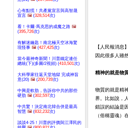
心有點慌！共產黨宣言與高智晟
宣言
🖼️
(
328,514
次)
看！卡爾·馬克思的成魔之路
🖼️
(
395,726
次)
有解迷鑰匙！南北極天空冰海驚
【人民報消息
現怪事
🖼️
(
427,425
次)
因此很多人雖
當今最神奇新聞！川普鐵定連任
總統(下)(多圖/2視頻) (
410,501
次)
精神的就是物
大科學家往返天堂地獄 完成神旨
意(20)
🖼️
(
200,739
次)
物質的就是精
中興是軟肋，告訴你中共的那些
硬肋
🖼️
(
302,597
次)
界。比如說，
中共驚！決定南北韓合併是最高
錯誤的結論是
智慧
🖼️
(
832,232
次)
（俗稱靈魂）
談談4·25！川普的評價與江澤民的
鎮壓
🖼️
(
800,821
次)