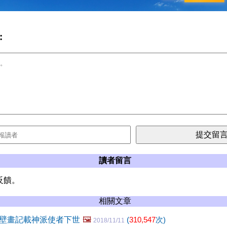
:
讀者留言
反饋。
相關文章
壁畫記載神派使者下世
🖼️
(
310,547
次)
2018/11/11