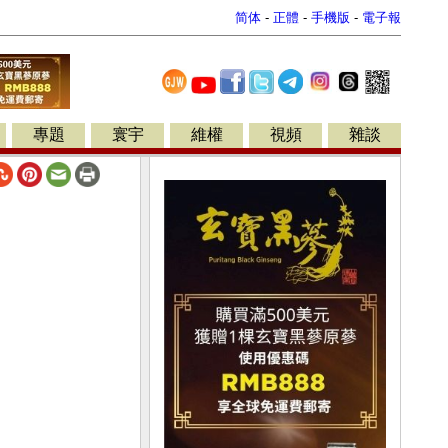
简体
-
正體
-
手機版
-
電子報
專題
寰宇
維權
視頻
雜談