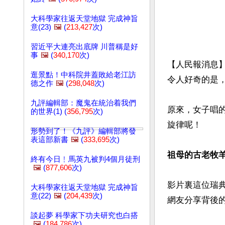
大科學家往返天堂地獄 完成神旨
意(23)
🖼️
(
213,427
次)
習近平大連亮出底牌 川普稱是好
事
🖼️
(
340,170
次)
【人民報消息
逛景點！中科院井蓋敗給老江訪
令人好奇的是，
德之作
🖼️
(
298,048
次)
九評編輯部：魔鬼在統治着我們
原來，女子唱
的世界(1) (
356,795
次)
旋律呢！

形勢到了！《九評》編輯部將發
表這部新書
🖼️
(
333,695
次)
祖母的古老牧羊
終有今日﹗馬英九被判4個月徒刑
🖼️
(
877,606
次)
影片裏這位瑞典
大科學家往返天堂地獄 完成神旨
意(22)
🖼️
(
204,439
次)
網友分享背後的
談起夢 科學家下功夫研究也白搭
🖼️
(
184,786
次)