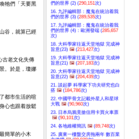
們的世界 (2) (
290,151
次)
喚牠們「天要黑
16. 九評編輯部：魔鬼在統治着我
們的世界 (3) (
289,535
次)
17. 九評編輯部：魔鬼在統治着我
們的世界 (4)：歐洲發端 (
285,657
山谷，就算已經
次)
18. 大科學家往返天堂地獄 完成神
旨意(23)
🖼️
(
213,427
次)
19. 大科學家往返天堂地獄 完成神
擔心古老文化失傳
旨意(21)
🖼️
(
207,183
次)
景。於是，瓊娜
20. 大科學家往返天堂地獄 完成神
旨意(22)
🖼️
(
204,439
次)
21. 談起夢 科學家下功夫研究也白
搭
🖼️
(
184,786
次)
了都市生活的喧
22. 中國甲骨文記載外星人和星球
大戰
🖼️
(
90,960
次)
身心也跟着放鬆
23. 日本烏鴉竟搶信用卡買火車票
🖼️
(
90,101
次)
24. 各地維權簡訊
🖼️
(
89,748
次)
最簡單的小木
25. 廣東一樓盤交房拖兩年 數百業