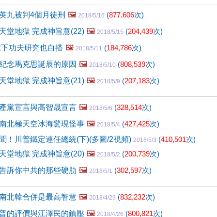
英九被判4個月徒刑
🖼️
(
877,606
次)
2018/5/16
堂地獄 完成神旨意(22)
🖼️
(
204,439
次)
2018/5/15
家下功夫研究也白搭
🖼️
(
184,786
次)
2018/5/11
紀念馬克思誕辰的原因
🖼️
(
808,539
次)
2018/5/10
堂地獄 完成神旨意(21)
🖼️
(
207,183
次)
2018/5/9
產黨宣言與高智晟宣言
🖼️
(
328,514
次)
2018/5/6
南北極天空冰海驚現怪事
🖼️
(
427,425
次)
2018/5/4
！川普鐵定連任總統(下)(多圖/2視頻)
(
410,501
次)
2018/5/3
堂地獄 完成神旨意(20)
🖼️
(
200,739
次)
2018/5/2
告訴你中共的那些硬肋
🖼️
(
302,597
次)
2018/5/1
南北韓合併是最高智慧
🖼️
(
832,232
次)
2018/4/29
！川普的評價與江澤民的鎮壓
🖼️
(
800,821
次)
2018/4/26