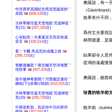
奧薩說，有一
中共異常高調紀念馬克思誕辰的
（Gästri
原因
🖼️
(
808,539
次)
效果有什不同，
大科學家往返天堂地獄 完成神旨
意(21)
🖼️
(
207,183
次)
爲何丈夫要指
心有點慌！共產黨宣言與高智晟
林間迴盪，是最
宣言
🖼️
(
328,514
次)
看！卡爾·馬克思的成魔之路
🖼️
結果卻令人意
(
395,726
次)
從湖的遠處慢
有解迷鑰匙！南北極天空冰海驚
現怪事
🖼️
(
427,425
次)
奧薩說，她曾經
當今最神奇新聞！川普鐵定連任
總統(下)(多圖/2視頻) (
410,501
次)
珍貴的牧羊術
大科學家往返天堂地獄 完成神旨
意(20)
🖼️
(
200,739
次)
中興是軟肋，告訴你中共的那些
牧羊術（kul
硬肋
🖼️
(
302,597
次)