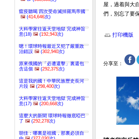
屋，過着與大
瘟疫聽喝 四次受命滅掉羅馬帝國
們，別忘了要
🖼️
(
414,646
次)
文章網址: http://w
大科學家往返天堂地獄 完成神旨
意(18)
🖼️
(
192,943
次)
打印機版
嗯！環球時報最近又犯了嚴重政
治錯誤
🖼️
(
302,940
次)
分享至：
原來俄國的「必遭還擊」裏還包
含這個
🖼️
(
292,375
次)
這是我的國！中華民族歷史長河
片段
🖼️
(
298,400
次)
大科學家往返天堂地獄 完成神旨
意(17)
🖼️
(
200,668
次)
這麼大的新聞 環球時報徹底啞巴
了
🖼️
(
292,278
次)
胡佳：哪裏是祖國，那裏必須自
由
🖼️
(
377,030
次)