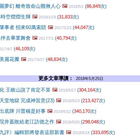
麗夢幻 離奇致命山難揪人心
🖼️
(
86,849
次)
2018/5/1
越時空熠熠生輝
🖼️
(
31,833
次)
2018/1/19
肇事者 招來60萬索賠
🖼️
(
44,047
次)
2017/12/2
結伴去畢業舞會
🖼️
(
40,794
次)
2017/7/1
(
46,109
次)
017/4/7
美麗花瓣
🖼️
(
48,834
次)
2017/3/27
更多文章導讀：
2018年5月25日
化 王岐山說了肯定不算
🖼️
(
304,164
次)
2018/5/27
堂地獄 完成神旨意(23)
🖼️
(
213,427
次)
2018/5/23
出底牌 川普稱是好事
🖼️
(
340,170
次)
2018/5/22
院井蓋敗給老江訪德之作
🖼️
(
298,048
次)
2018/5/20
九評》編輯部將發表這部新書
🖼️
(
333,695
次)
2018/5/18