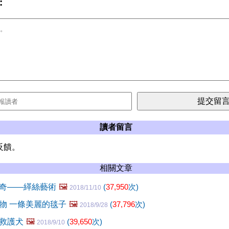
:
讀者留言
反饋。
相關文章
奇——緙絲藝術
🖼️
(
37,950
次)
2018/11/10
物 一條美麗的毯子
🖼️
(
37,796
次)
2018/9/28
救護犬
🖼️
(
39,650
次)
2018/9/10