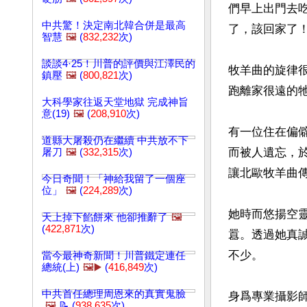
們早上出門去
中共驚！決定南北韓合併是最高
了，該回家了
智慧
🖼️
(
832,232
次)
談談4·25！川普的評價與江澤民的
牧羊曲的旋律
鎮壓
🖼️
(
800,821
次)
跑離家很遠的牠
大科學家往返天堂地獄 完成神旨
意(19)
🖼️
(
208,910
次)
有一位住在偏僻
道縣大屠殺仍在繼續 中共放不下
而被人遺忘，
屠刀
🖼️
(
332,315
次)
讓北歐牧羊曲傳
今日奇聞！「神給我留了一個座
位」
🖼️
(
224,289
次)
她時而悠揚空
天上掉下餡餅來 他卻推辭了
🖼️
(
422,871
次)
囂。透過她真
不少。

當今最神奇新聞！川普鐵定連任
總統(上)
🖼️▶️
(
416,849
次)
中共首任總理周恩來的真實鬼臉
身爲專業攝影
🖼️
📝 (
938,635
次)