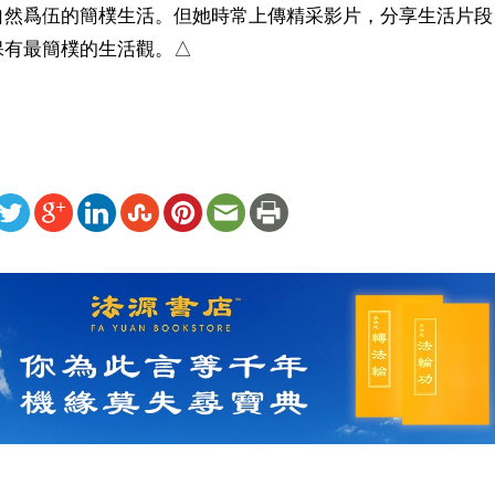
自然爲伍的簡樸生活。但她時常上傳精采影片，分享生活片段
保有最簡樸的生活觀。△
ww.renminbao.com/rmb/articles/2018/5/25/67400b.html