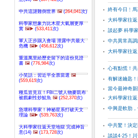
終有今日﹗馬
中共這謎難倒世界
🖼️
(
264,041
次)
大科學家往返天
科學家想象力比木星大氣層更厚
實
🖼️▶️
(
533,411
次)
談起夢 科學
軍人正步踢入會場 泄露中共最大
中共異常高調
危機
🖼️▶️
(
456,612
次)
大科學家往返天
重溫萬里給歷史留下的這份見證
書
🖼️
(
776,984
次)
心有點慌！共
小笑話：習近平全票當選
🖼️
有解迷鑰匙！
(
559,619
次)
當今最神奇新聞
種瓜豈見豆！FBI二號人物麥凱布
被戲劇性炒魷魚
🖼️
(
252,370
次)
大科學家往返天
中興是軟肋，
急壞科學家！神祕星系打破天文
理論
🖼️▶️
(
539,763
次)
中共驚！決定
大科學家往返天堂地獄 完成神旨
意(14)
🖼️
(
173,728
次)
談談4·25