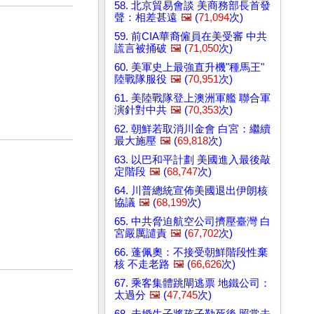
58. 北京貿易會談 美商務部長首發
聲：相差甚遠
🖼️
(
71,094
次)
59. 前CIA華裔僱員在美受審 中共
謊言被捅破
🖼️
(
71,050
次)
60. 美軍史上最強直升機"種馬王"
陸戰隊服役
🖼️
(
70,951
次)
61. 美陸戰隊登上澳洲軍艦 聯合軍
演針對中共
🖼️
(
70,353
次)
62. 朝鮮若取消川金會 白宮：繼續
最大施壓
🖼️
(
69,818
次)
63. 以巴和平計劃 美國進入最後敲
定階段
🖼️
(
68,747
次)
64. 川普總統宣佈美國退出伊朗核
協議
🖼️
(
68,199
次)
65. 中共脅迫航空公司擠壓臺灣 白
宮嚴厲譴責
🖼️
(
67,702
次)
66. 蓬佩奧：不接受朝鮮階段性棄
核 不走老路
🖼️
(
66,626
次)
67. 乘客集體跳閘逃票 地鐵公司：
太過分
🖼️
(
47,745
次)
68. 未婚生子將孩子勒死後 照常去