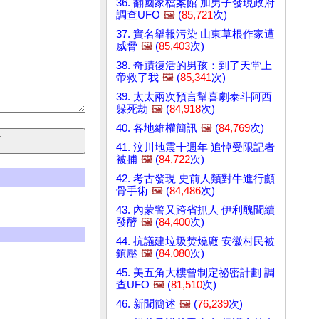
36. 翻國家檔案館 加男子發現政府
調查UFO
🖼️
(
85,721
次)
37. 實名舉報污染 山東草根作家遭
威脅
🖼️
(
85,403
次)
38. 奇蹟復活的男孩：到了天堂上
帝救了我
🖼️
(
85,341
次)
39. 太太兩次預言幫喜劇泰斗阿西
躲死劫
🖼️
(
84,918
次)
40. 各地維權簡訊
🖼️
(
84,769
次)
41. 汶川地震十週年 追悼受限記者
被捕
🖼️
(
84,722
次)
42. 考古發現 史前人類對牛進行顱
骨手術
🖼️
(
84,486
次)
43. 內蒙警又跨省抓人 伊利醜聞續
發酵
🖼️
(
84,400
次)
44. 抗議建垃圾焚燒廠 安徽村民被
鎮壓
🖼️
(
84,080
次)
45. 美五角大樓曾制定祕密計劃 調
查UFO
🖼️
(
81,510
次)
46. 新聞簡述
🖼️
(
76,239
次)