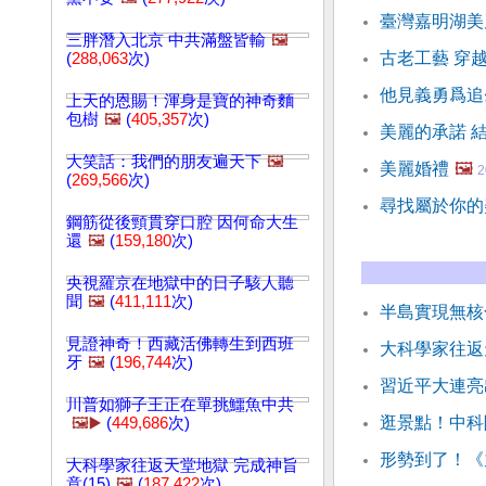
臺灣嘉明湖美
三胖潛入北京 中共滿盤皆輸
🖼️
古老工藝 穿
(
288,063
次)
他見義勇爲追
上天的恩賜！渾身是寶的神奇麵
包樹
🖼️
(
405,357
次)
美麗的承諾 
大笑話：我們的朋友遍天下
🖼️
美麗婚禮
🖼️
2
(
269,566
次)
尋找屬於你的
鋼筋從後頸貫穿口腔 因何命大生
還
🖼️
(
159,180
次)
央視羅京在地獄中的日子駭人聽
聞
🖼️
(
411,111
次)
半島實現無核
見證神奇！西藏活佛轉生到西班
大科學家往返天
牙
🖼️
(
196,744
次)
習近平大連亮
川普如獅子王正在單挑鱷魚中共
逛景點！中科
🖼️▶️
(
449,686
次)
形勢到了！《
大科學家往返天堂地獄 完成神旨
意(15)
🖼️
(
187,422
次)