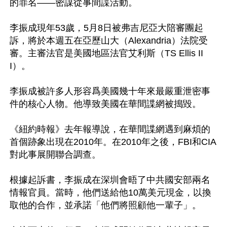
的罪名——密謀從事間諜活動。

李振成現年53歲，5月8日被弗吉尼亞大陪審團起
訴，將於本週五在亞歷山大（Alexandria）法院受
審。主審法官是美國地區法官艾利斯（TS Ellis II
I）。

李振成被許多人形容爲美國幾十年來最嚴重泄密事
件的核心人物。他導致美國在華間諜網被搗毀。

《紐約時報》去年報導說，在華間諜網遇到麻煩的
首個跡象出現在2010年。在2010年之後，FBI和CIA
對此事展開聯合調查。

根據起訴書，李振成在深圳會晤了中共國安部兩名
情報官員。當時，他們送給他10萬美元現金，以換
取他的合作，並承諾「他們將照顧他一輩子」。
