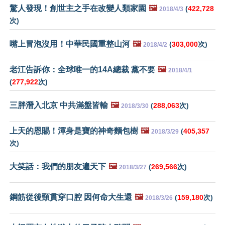
驚人發現！創世主之手在改變人類家園
🖼️
(
422,728
2018/4/3
次)
嘴上冒泡沒用！中華民國重整山河
🖼️
(
303,000
次)
2018/4/2
老江告訴你：全球唯一的14A總裁 黨不要
🖼️
2018/4/1
(
277,922
次)
三胖潛入北京 中共滿盤皆輸
🖼️
(
288,063
次)
2018/3/30
上天的恩賜！渾身是寶的神奇麵包樹
🖼️
(
405,357
2018/3/29
次)
大笑話：我們的朋友遍天下
🖼️
(
269,566
次)
2018/3/27
鋼筋從後頸貫穿口腔 因何命大生還
🖼️
(
159,180
次)
2018/3/26