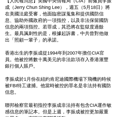
【人民報消息】美國中央情報局（CIA）前僱員李振
成（Jerry Chun Shing Lee），週五（5月18日）將
在美國法庭受審，他面臨密謀蒐集和提供國防信
息、協助外國政府的一項指控，以及非法保留國防
信息的兩項指控。若罪成，其恐將在監獄度過餘
生。最具諷刺性的是，根據起訴書，中共曾對他做
出「照顧一輩子」的承諾。

香港出生的李振成從1994年到2007年擔任CIA官
員。他被控將數十萬美元的非法款項存入香港滙豐
銀行個人賬戶。

李振成於1月份在紐約肯尼迪國際機場下飛機的時候
被FBI特工逮捕。他當時被控的罪名是非法持有國防
信息。

聯邦檢察官最初指控李振成非法持有包含CIA運作敏
感信息的筆記本。但是上週，李振成被控更加嚴重