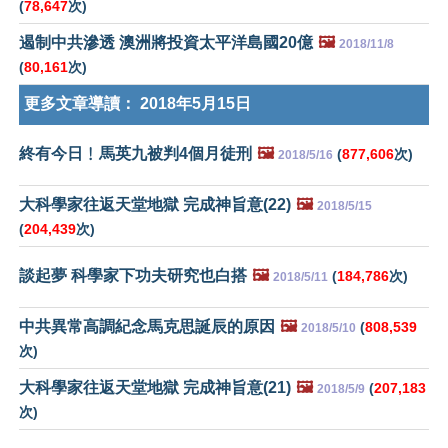
(
78,647
次)
遏制中共滲透 澳洲將投資太平洋島國20億
🖼️
2018/11/8
(
80,161
次)
更多文章導讀：
2018年5月15日
終有今日﹗馬英九被判4個月徒刑
🖼️
(
877,606
次)
2018/5/16
大科學家往返天堂地獄 完成神旨意(22)
🖼️
2018/5/15
(
204,439
次)
談起夢 科學家下功夫研究也白搭
🖼️
(
184,786
次)
2018/5/11
中共異常高調紀念馬克思誕辰的原因
🖼️
(
808,539
2018/5/10
次)
大科學家往返天堂地獄 完成神旨意(21)
🖼️
(
207,183
2018/5/9
次)