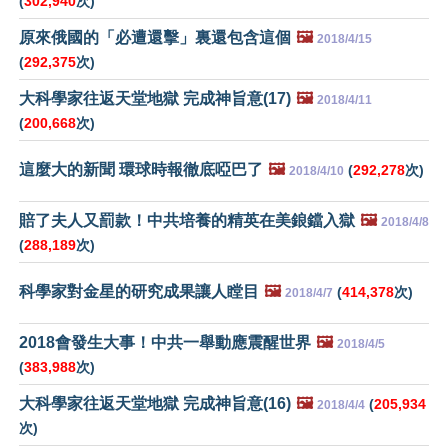
(
302,940
次)
原來俄國的「必遭還擊」裏還包含這個
🖼️
2018/4/15
(
292,375
次)
大科學家往返天堂地獄 完成神旨意(17)
🖼️
2018/4/11
(
200,668
次)
這麼大的新聞 環球時報徹底啞巴了
🖼️
(
292,278
次)
2018/4/10
賠了夫人又罰款！中共培養的精英在美鋃鐺入獄
🖼️
2018/4/8
(
288,189
次)
科學家對金星的研究成果讓人瞠目
🖼️
(
414,378
次)
2018/4/7
2018會發生大事！中共一舉動應震醒世界
🖼️
2018/4/5
(
383,988
次)
大科學家往返天堂地獄 完成神旨意(16)
🖼️
(
205,934
2018/4/4
次)