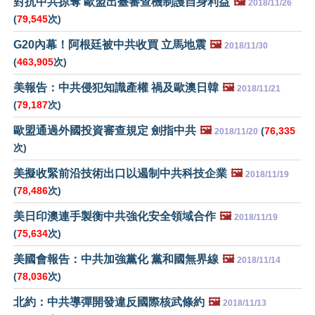
對抗中共掠奪 歐盟出臺審查機制護自身利益
🖼️
2018/11/26
(
79,545
次)
G20內幕！阿根廷被中共收買 立馬地震
🖼️
2018/11/30
(
463,905
次)
美報告：中共侵犯知識產權 禍及歐澳日韓
🖼️
2018/11/21
(
79,187
次)
歐盟通過外國投資審查規定 劍指中共
🖼️
(
76,335
2018/11/20
次)
美擬收緊前沿技術出口以遏制中共科技企業
🖼️
2018/11/19
(
78,486
次)
美日印澳連手製衡中共強化安全領域合作
🖼️
2018/11/19
(
75,634
次)
美國會報告：中共加強黨化 黨和國無界線
🖼️
2018/11/14
(
78,036
次)
北約：中共導彈開發違反國際核武條約
🖼️
2018/11/13