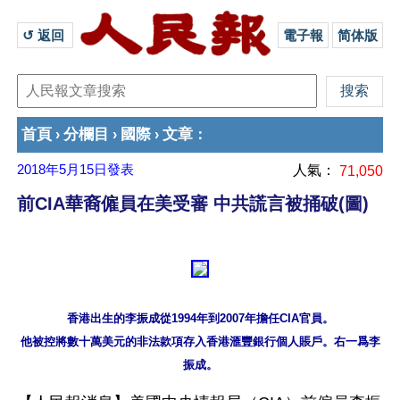
↺ 返回 
電子報
简体版
首頁
分欄目
國際
文章
›
›
›
：
2018年5月15日
發表
人氣：
71,050
前CIA華裔僱員在美受審 中共謊言被捅破(圖)
香港出生的李振成從1994年到2007年擔任CIA官員。

他被控將數十萬美元的非法款項存入香港滙豐銀行個人賬戶。右一爲李