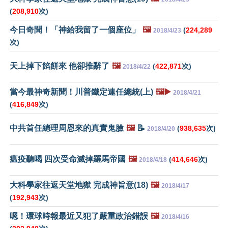
(
208,910
次)
今日奇聞！「神給我留了一個座位」
🖼️
(
224,289
2018/4/23
次)
天上掉下餡餅來 他卻推辭了
🖼️
(
422,871
次)
2018/4/22
當今最神奇新聞！川普鐵定連任總統(上)
🖼️▶️
2018/4/21
(
416,849
次)
中共首任總理周恩來的真實鬼臉
🖼️
📝
(
938,635
次)
2018/4/20
瘟疫聽喝 四次受命滅掉羅馬帝國
🖼️
(
414,646
次)
2018/4/18
大科學家往返天堂地獄 完成神旨意(18)
🖼️
2018/4/17
(
192,943
次)
嗯！環球時報最近又犯了嚴重政治錯誤
🖼️
2018/4/16