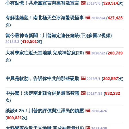
心有點慌！共產黨宣言與高智晟宣言
🖼️
(
328,514
次)
2018/5/6
有解迷鑰匙！南北極天空冰海驚現怪事
🖼️
(
427,425
2018/5/4
次)
當今最神奇新聞！川普鐵定連任總統(下)(多圖/2視頻)
(
410,501
次)
2018/5/3
大科學家往返天堂地獄 完成神旨意(20)
🖼️
(
200,739
2018/5/2
次)
中興是軟肋，告訴你中共的那些硬肋
🖼️
(
302,597
次)
2018/5/1
中共驚！決定南北韓合併是最高智慧
🖼️
(
832,232
2018/4/29
次)
談談4·25！川普的評價與江澤民的鎮壓
🖼️
2018/4/26
(
800,821
次)
大科學家往返天堂地獄 完成神旨意(19)
🖼️
2018/4/25