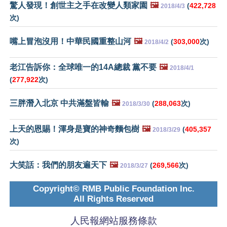
驚人發現！創世主之手在改變人類家園
🖼️
(
422,728
2018/4/3
次)
嘴上冒泡沒用！中華民國重整山河
🖼️
(
303,000
次)
2018/4/2
老江告訴你：全球唯一的14A總裁 黨不要
🖼️
2018/4/1
(
277,922
次)
三胖潛入北京 中共滿盤皆輸
🖼️
(
288,063
次)
2018/3/30
上天的恩賜！渾身是寶的神奇麵包樹
🖼️
(
405,357
2018/3/29
次)
大笑話：我們的朋友遍天下
🖼️
(
269,566
次)
2018/3/27
Copyright© RMB Public Foundation Inc.
All Rights Reserved
人民報網站服務條款