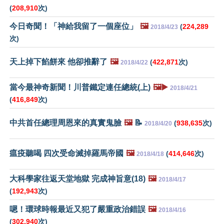
(
208,910
次)
今日奇聞！「神給我留了一個座位」
🖼️
(
224,289
2018/4/23
次)
天上掉下餡餅來 他卻推辭了
🖼️
(
422,871
次)
2018/4/22
當今最神奇新聞！川普鐵定連任總統(上)
🖼️▶️
2018/4/21
(
416,849
次)
中共首任總理周恩來的真實鬼臉
🖼️
📝
(
938,635
次)
2018/4/20
瘟疫聽喝 四次受命滅掉羅馬帝國
🖼️
(
414,646
次)
2018/4/18
大科學家往返天堂地獄 完成神旨意(18)
🖼️
2018/4/17
(
192,943
次)
嗯！環球時報最近又犯了嚴重政治錯誤
🖼️
2018/4/16
(
302,940
次)