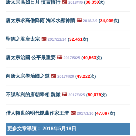
唐太宗高如日月 慎言慎行
🖼️
(
38,350
次)
2018/4/6
唐太宗求高僧降雨 淘米水顯神蹟
🖼️
(
34,009
次)
2018/2/9
聖德之君唐太宗
🖼️
(
32,451
次)
2017/12/14
唐太宗治國 公平最重要
🖼️
(
40,563
次)
2017/5/25
向唐太宗學治國之道
🖼️
(
49,222
次)
2017/4/20
不謀私利的唐朝宰相 魏徵
🖼️
(
50,079
次)
2017/3/25
僧人轉世的明代崑曲作家王濟
🖼️
(
47,067
次)
2017/3/10
更多文章導讀：
2018年5月18日