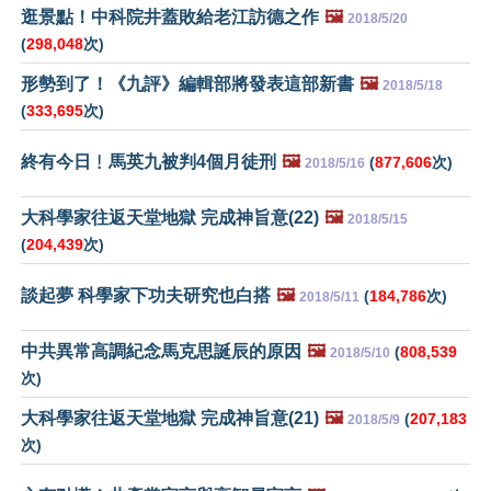
逛景點！中科院井蓋敗給老江訪德之作
🖼️
2018/5/20
(
298,048
次)
形勢到了！《九評》編輯部將發表這部新書
🖼️
2018/5/18
(
333,695
次)
終有今日﹗馬英九被判4個月徒刑
🖼️
(
877,606
次)
2018/5/16
大科學家往返天堂地獄 完成神旨意(22)
🖼️
2018/5/15
(
204,439
次)
談起夢 科學家下功夫研究也白搭
🖼️
(
184,786
次)
2018/5/11
中共異常高調紀念馬克思誕辰的原因
🖼️
(
808,539
2018/5/10
次)
大科學家往返天堂地獄 完成神旨意(21)
🖼️
(
207,183
2018/5/9
次)