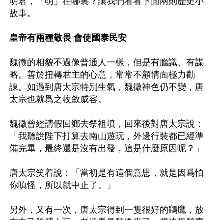
明君，「明」在哪裏？讓我們看看下面兩則歷史小
故事。

皇帝有兩種敬畏 會使國泰民安
魏徵的相貌不過像普通人一樣，但是有膽識、有謀
略。善於扭轉君主的心意，常常不顧情面極力勸
諫。如遇到唐太宗特別生氣，魏徵神色仍不變，唐
太宗也就爲之收斂威容。

魏徵曾經請假回鄉去祭祖墳，回來後對唐太宗說：
「我聽說陛下打算去南山遊玩，外邊行裝都已經準
備完畢，最終還是沒有出發，這是什麼原因呢？」

唐太宗笑着說：「當初是有這個意思，就是因爲怕
你嗔怪，所以就中止了。」

另外，又有一次，唐太宗得到一隻很好的鷂鷹，放