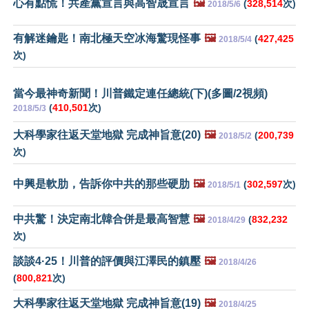
心有點慌！共產黨宣言與高智晟宣言
🖼️
(
328,514
次)
2018/5/6
有解迷鑰匙！南北極天空冰海驚現怪事
🖼️
(
427,425
2018/5/4
次)
當今最神奇新聞！川普鐵定連任總統(下)(多圖/2視頻)
(
410,501
次)
2018/5/3
大科學家往返天堂地獄 完成神旨意(20)
🖼️
(
200,739
2018/5/2
次)
中興是軟肋，告訴你中共的那些硬肋
🖼️
(
302,597
次)
2018/5/1
中共驚！決定南北韓合併是最高智慧
🖼️
(
832,232
2018/4/29
次)
談談4·25！川普的評價與江澤民的鎮壓
🖼️
2018/4/26
(
800,821
次)
大科學家往返天堂地獄 完成神旨意(19)
🖼️
2018/4/25