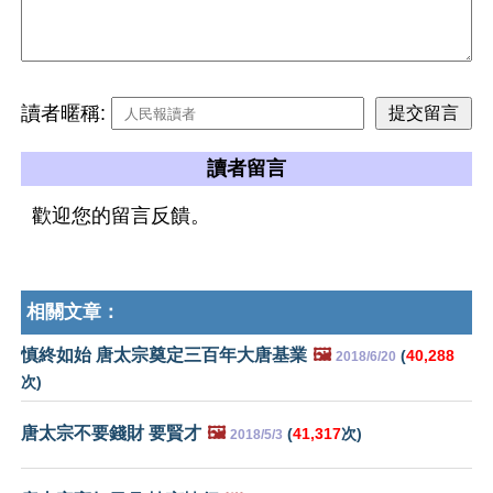
讀者暱稱:
讀者留言
歡迎您的留言反饋。
相關文章：
慎終如始 唐太宗奠定三百年大唐基業
🖼️
(
40,288
2018/6/20
次)
唐太宗不要錢財 要賢才
🖼️
(
41,317
次)
2018/5/3