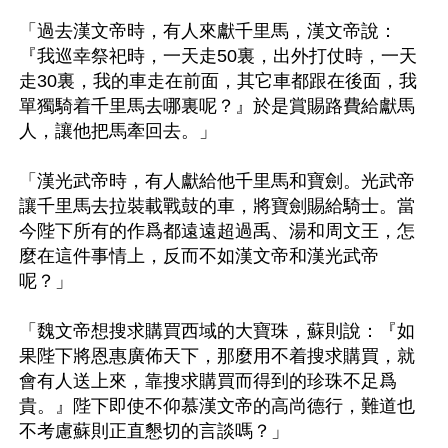
「過去漢文帝時，有人來獻千里馬，漢文帝說：
『我巡幸祭祀時，一天走50裏，出外打仗時，一天
走30裏，我的車走在前面，其它車都跟在後面，我
單獨騎着千里馬去哪裏呢？』於是賞賜路費給獻馬
人，讓他把馬牽回去。」

「漢光武帝時，有人獻給他千里馬和寶劍。光武帝
讓千里馬去拉裝載戰鼓的車，將寶劍賜給騎士。當
今陛下所有的作爲都遠遠超過禹、湯和周文王，怎
麼在這件事情上，反而不如漢文帝和漢光武帝
呢？」

「魏文帝想搜求購買西域的大寶珠，蘇則說：『如
果陛下將恩惠廣佈天下，那麼用不着搜求購買，就
會有人送上來，靠搜求購買而得到的珍珠不足爲
貴。』陛下即使不仰慕漢文帝的高尚德行，難道也
不考慮蘇則正直懇切的言談嗎？」
