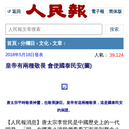
↺ 返回 
電子報
简体版
首頁
分欄目
文化
文章
›
›
›
：
2018年5月18日
發表
人氣：
39,124
皇帝有兩種敬畏 會使國泰民安(圖)
唐太宗平時敬畏神靈，也敬畏諫臣。皇帝有這兩種敬畏，這是國泰民安
【人民報消息】唐太宗李世民是中國歷史上的一代