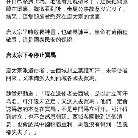
在自己胳膊上玩。老遠看見魏徵來了，趕快把鷂鷹
藏在懷裏。魏徵看到後，奏稟公事故意沒完沒了。
結果，這隻鷂鷹被憋死在唐太宗的懷裏。

唐太宗平時敬畏神靈，也敬畏諫臣。皇帝有這兩種
敬畏，這是國泰民安的保證。

唐太宗下令停止買馬
唐太宗派遣使者，去西域封立葉護可汗，未等使者
回來，又準備派人到西域各國去買馬。

魏徵規勸道：「現在派使者去西域，是以封立可汗
爲名。可汗還未立定，又派人去買馬，他們一定會
認爲您的本意在買馬，不是專門爲立可汗。可汗得
到封立，也不會感恩朝廷。西域各國聽到這個消
息，也會認爲中國輕義重利。馬還沒有得到，道義
卻失去了。」
