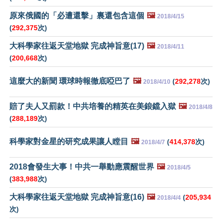
原來俄國的「必遭還擊」裏還包含這個
🖼️
2018/4/15
(
292,375
次)
大科學家往返天堂地獄 完成神旨意(17)
🖼️
2018/4/11
(
200,668
次)
這麼大的新聞 環球時報徹底啞巴了
🖼️
(
292,278
次)
2018/4/10
賠了夫人又罰款！中共培養的精英在美鋃鐺入獄
🖼️
2018/4/8
(
288,189
次)
科學家對金星的研究成果讓人瞠目
🖼️
(
414,378
次)
2018/4/7
2018會發生大事！中共一舉動應震醒世界
🖼️
2018/4/5
(
383,988
次)
大科學家往返天堂地獄 完成神旨意(16)
🖼️
(
205,934
2018/4/4
次)