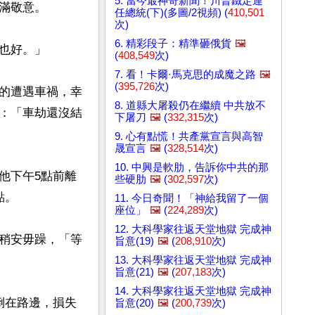
5. 當今最神奇新聞！川普鐵定連
敬意。

任總統(下)(多圖/2視頻) (
410,501
次)
6. 精彩段子：精準砸俄貨
🖼️
好。」

(
408,549
次)
7. 看！卡爾·馬克思的成魔之路
🖼️
(
395,726
次)
的遭遇車禍，幸
8. 道縣大屠殺仍在繼續 中共放不
：「車劫還沒結
下屠刀
🖼️
(
332,315
次)
9. 心有點慌！共產黨宣言與高智
晟宣言
🖼️
(
328,514
次)
10. 中興是軟肋，告訴你中共的那
他下午5點前離
些硬肋
🖼️
(
302,597
次)
。

11. 今日奇聞！「神給我留了一個
座位」
🖼️
(
224,289
次)
12. 大科學家往返天堂地獄 完成神
稍安毋躁，「等
旨意(19)
🖼️
(
208,910
次)
13. 大科學家往返天堂地獄 完成神
旨意(21)
🖼️
(
207,183
次)
14. 大科學家往返天堂地獄 完成神
倒在路邊，損失
旨意(20)
🖼️
(
200,739
次)