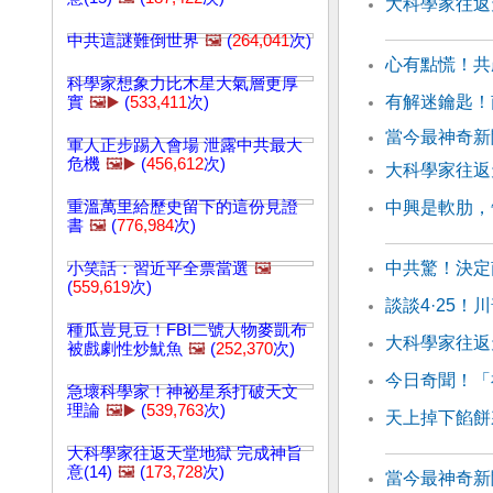
大科學家往返天
中共這謎難倒世界
🖼️
(
264,041
次)
心有點慌！共
科學家想象力比木星大氣層更厚
有解迷鑰匙！
實
🖼️▶️
(
533,411
次)
當今最神奇新聞
軍人正步踢入會場 泄露中共最大
危機
🖼️▶️
(
456,612
次)
大科學家往返天
重溫萬里給歷史留下的這份見證
中興是軟肋，
書
🖼️
(
776,984
次)
中共驚！決定
小笑話：習近平全票當選
🖼️
(
559,619
次)
談談4·25
種瓜豈見豆！FBI二號人物麥凱布
大科學家往返天
被戲劇性炒魷魚
🖼️
(
252,370
次)
今日奇聞！「
急壞科學家！神祕星系打破天文
理論
🖼️▶️
(
539,763
次)
天上掉下餡餅
大科學家往返天堂地獄 完成神旨
意(14)
🖼️
(
173,728
次)
當今最神奇新