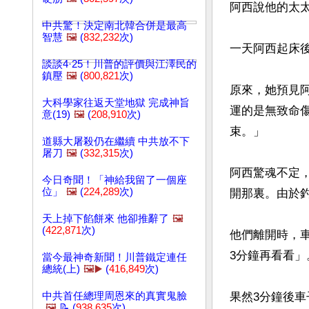
阿西說他的太
中共驚！決定南北韓合併是最高
智慧
🖼️
(
832,232
次)
一天阿西起床
談談4·25！川普的評價與江澤民的
鎮壓
🖼️
(
800,821
次)
原來，她預見
大科學家往返天堂地獄 完成神旨
運的是無致命
意(19)
🖼️
(
208,910
次)
束。」

道縣大屠殺仍在繼續 中共放不下
屠刀
🖼️
(
332,315
次)
阿西驚魂不定
今日奇聞！「神給我留了一個座
位」
🖼️
(
224,289
次)
開那裏。由於釣
天上掉下餡餅來 他卻推辭了
🖼️
(
422,871
次)
他們離開時，
3分鐘再看看」。
當今最神奇新聞！川普鐵定連任
總統(上)
🖼️▶️
(
416,849
次)
中共首任總理周恩來的真實鬼臉
果然3分鐘後
🖼️
📝 (
938,635
次)