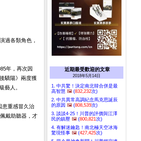
飾演過各類角色，
85年，再次因
近期最受歡迎的文章
2018年5月14日
後驕陽》兩度獲
1. 中共驚！決定南北韓合併是最
藝人。

高智慧
🖼️
(
832,232
次)
2. 中共異常高調紀念馬克思誕辰
的原因
🖼️
(
808,539
次)
因患重感冒久治
3. 談談4·25！川普的評價與江澤
西佩戴助聽器，才
民的鎮壓
🖼️
(
800,821
次)
4. 有解迷鑰匙！南北極天空冰海
驚現怪事
🖼️
(
427,425
次)