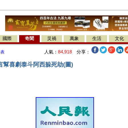
國際
奇聞
災禍
萬象
生活
文化
人氣：
84,918
分享：
發表
言幫喜劇泰斗阿西躲死劫(圖)