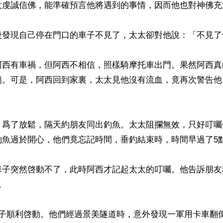
太虔誠信佛，能準確預言他將遇到的事情，因而他也對神佛充滿
後發現自己停在門口的車子不見了，太太卻對他說：「不見了也
阿西有車禍，但阿西不相信，照樣騎摩托車出門。果然阿西真
傷。可是，阿西回到家裏，太太見他沒有流血，竟再次警告他
，爲了放鬆，隔天約朋友同出釣魚。太太阻攔無效，只好叮囑
魚過於開心，他們竟忘記時間，垂釣結束時，時間早過了5點
車子突然啓動不了，此時阿西才記起太太的叮囑。他告訴朋友


車子順利啓動。他們經過景美隧道時，意外發現一軍用卡車翻