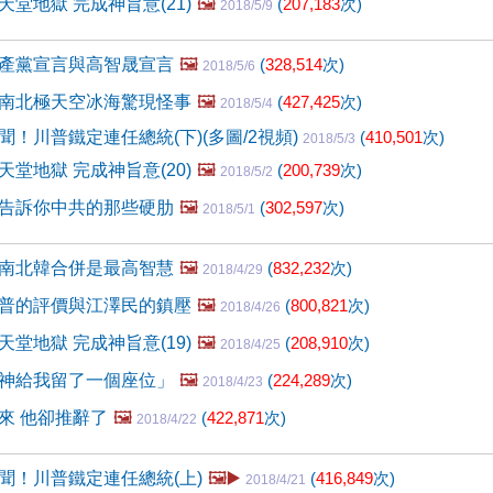
堂地獄 完成神旨意(21)
🖼️
(
207,183
次)
2018/5/9
產黨宣言與高智晟宣言
🖼️
(
328,514
次)
2018/5/6
南北極天空冰海驚現怪事
🖼️
(
427,425
次)
2018/5/4
！川普鐵定連任總統(下)(多圖/2視頻)
(
410,501
次)
2018/5/3
堂地獄 完成神旨意(20)
🖼️
(
200,739
次)
2018/5/2
告訴你中共的那些硬肋
🖼️
(
302,597
次)
2018/5/1
南北韓合併是最高智慧
🖼️
(
832,232
次)
2018/4/29
！川普的評價與江澤民的鎮壓
🖼️
(
800,821
次)
2018/4/26
堂地獄 完成神旨意(19)
🖼️
(
208,910
次)
2018/4/25
神給我留了一個座位」
🖼️
(
224,289
次)
2018/4/23
來 他卻推辭了
🖼️
(
422,871
次)
2018/4/22
聞！川普鐵定連任總統(上)
🖼️▶️
(
416,849
次)
2018/4/21