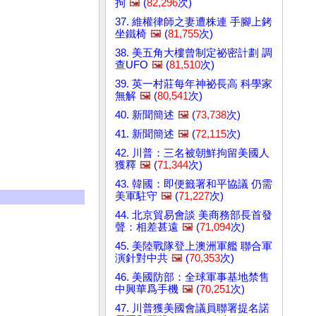
拘
🖼️
(
82,296
次)
37. 維權律師之妻遭株連 手腳上銬
坐鐵椅
🖼️
(
81,755
次)
38. 美五角大樓曾制定祕密計劃 調
查UFO
🖼️
(
81,510
次)
39. 英一村莊每年神祕長高 科學家
無解
🖼️
(
80,541
次)
40. 新聞簡述
🖼️
(
73,738
次)
41. 新聞簡述
🖼️
(
72,115
次)
42. 川普：三名被朝鮮拘留美國人
獲釋
🖼️
(
71,344
次)
43. 韓國：即便籤署和平協議 仍需
美軍駐守
🖼️
(
71,227
次)
44. 北京貿易會談 美商務部長首發
聲：相差甚遠
🖼️
(
71,094
次)
45. 美陸戰隊登上澳洲軍艦 聯合軍
演針對中共
🖼️
(
70,353
次)
46. 美國防部：全球軍事基地禁售
中興華爲手機
🖼️
(
70,251
次)
47. 川普獲美國會議員聯署提名諾