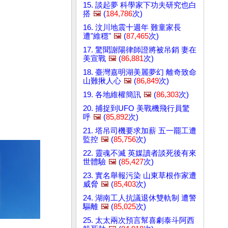
15. 談起夢 科學家下功夫研究也白
搭
🖼️
(
184,786
次)
16. 汶川地震十週年 難童家長
遭"維穩"
🖼️
(
87,465
次)
17. 驚聞謝陽律師證將被吊銷 妻在
美宣戰
🖼️
(
86,881
次)
18. 臺灣嘉明湖美麗夢幻 離奇致命
山難揪人心
🖼️
(
86,849
次)
19. 各地維權簡訊
🖼️
(
86,303
次)
20. 捕捉到UFO 美戰機飛行員驚
呼
🖼️
(
85,892
次)
21. 塔吊司機要求加薪 五一罷工遭
監控
🖼️
(
85,756
次)
22. 靈魂不滅 英媒讀者談死後有來
世體驗
🖼️
(
85,427
次)
23. 實名舉報污染 山東草根作家遭
威脅
🖼️
(
85,403
次)
24. 湖南工人抗議退休雙軌制 遭警
驅離
🖼️
(
85,025
次)
25. 太太兩次預言幫喜劇泰斗阿西