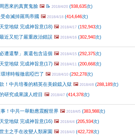
周恩來的真實鬼臉
🖼️
📝
(
938,635
次)
2018/4/20
次受命滅掉羅馬帝國
🖼️
(
414,646
次)
2018/4/18
堂地獄 完成神旨意(18)
🖼️
(
192,943
次)
2018/4/17
最近又犯了嚴重政治錯誤
🖼️
(
302,940
次)
2018/4/16
必遭還擊」裏還包含這個
🖼️
(
292,375
次)
2018/4/15
堂地獄 完成神旨意(17)
🖼️
(
200,668
次)
2018/4/11
 環球時報徹底啞巴了
🖼️
(
292,278
次)
2018/4/10
款！中共培養的精英在美鋃鐺入獄
🖼️
(
288,189
次)
2018/4/8
的研究成果讓人瞠目
🖼️
(
414,378
次)
2018/4/7
生大事！中共一舉動應震醒世界
🖼️
(
383,988
次)
2018/4/5
堂地獄 完成神旨意(16)
🖼️
(
205,934
次)
2018/4/4
世主之手在改變人類家園
🖼️
(
422,728
次)
2018/4/3