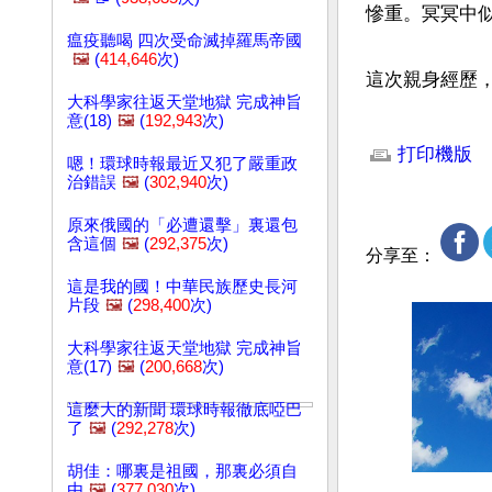
慘重。冥冥中
瘟疫聽喝 四次受命滅掉羅馬帝國
🖼️
(
414,646
次)
這次親身經歷
大科學家往返天堂地獄 完成神旨
意(18)
🖼️
(
192,943
次)
文章網址: http://w
打印機版
嗯！環球時報最近又犯了嚴重政
治錯誤
🖼️
(
302,940
次)
原來俄國的「必遭還擊」裏還包
含這個
🖼️
(
292,375
次)
分享至：
這是我的國！中華民族歷史長河
片段
🖼️
(
298,400
次)
大科學家往返天堂地獄 完成神旨
意(17)
🖼️
(
200,668
次)
這麼大的新聞 環球時報徹底啞巴
了
🖼️
(
292,278
次)
胡佳：哪裏是祖國，那裏必須自
由
🖼️
(
377,030
次)