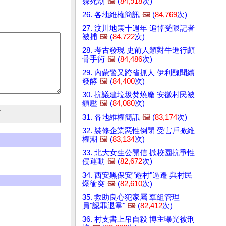
躲死劫
🖼️
(
84,918
次)
26. 各地維權簡訊
🖼️
(
84,769
次)
27. 汶川地震十週年 追悼受限記者
被捕
🖼️
(
84,722
次)
28. 考古發現 史前人類對牛進行顱
骨手術
🖼️
(
84,486
次)
29. 內蒙警又跨省抓人 伊利醜聞續
發酵
🖼️
(
84,400
次)
30. 抗議建垃圾焚燒廠 安徽村民被
鎮壓
🖼️
(
84,080
次)
31. 各地維權簡訊
🖼️
(
83,174
次)
32. 裝修企業惡性倒閉 受害戶掀維
權潮
🖼️
(
83,134
次)
33. 北大女生公開信 掀校園抗爭性
侵運動
🖼️
(
82,672
次)
34. 西安黑保安"遊村"逼遷 與村民
爆衝突
🖼️
(
82,610
次)
35. 救助良心犯家屬 羣組管理
員"認罪退羣"
🖼️
(
82,412
次)
36. 村支書上吊自殺 博主曝光被刑