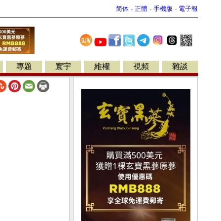
简体
-
正體
-
手機版
-
電子報
專題
寰宇
維權
視頻
雜談