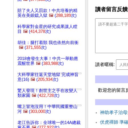
讀者留言反饋
賠了夫人又罰款！中共培養的精
英在美鋃鐺入獄
🖼️
(
288,189
次)
科學家對金星的研究成果讓人瞠
目
🖼️
(
414,378
次)
胡佳：腿打着顫 我也依然向前衝
🖼️
(
371,555
次)
2018會發生大事！中共一舉動應
震醒世界
🖼️
(
383,988
次)
讀者暱稱:
大科學家往返天堂地獄 完成神旨
意(16)
🖼️
(
205,934
次)
歡迎您的留言
驚人發現！創世主之手在改變人
類家園
🖼️
(
422,728
次)
嘴上冒泡沒用！中華民國重整山
河
🖼️
(
303,000
次)
神助孝子治母
伏虎禪師 準
老江告訴你：全球唯一的14A總裁
黨不要
🖼️
(
277,922
次)