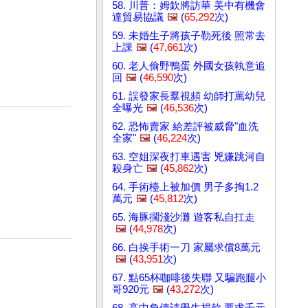
58. 川普：姆欽將訪華 美中有機會
達貿易協議
🖼️
(
65,292
次)
59. 未婚生子將孩子勒死後 照常去
上課
🖼️
(
47,661
次)
60. 老人偷野鴨蛋 外國女孩執意追
回
🖼️
(
46,590
次)
61. 誤發家長羣視頻 幼師打罵幼兒
全曝光
🖼️
(
46,536
次)
62. 恐怖賣家 給差評被威脅"血洗
全家"
🖼️
(
46,224
次)
63. 空姐深夜打車遇害 兇嫌跳河自
殺身亡
🖼️
(
45,862
次)
64. 手術檯上被加價 男子多掏1.2
萬元
🖼️
(
45,812
次)
65. 海豚擱淺沙灘 遊客私自扛走
🖼️
(
44,978
次)
66. 白挨手術一刀 家屬求償8萬元
🖼️
(
43,951
次)
67. 點65杯咖啡後失聯 又騙跑腿小
哥920元
🖼️
(
43,272
次)
68. 高中負債請學生捐款 要求千元