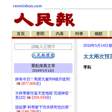
首頁
要聞
內幕
時事
幽默
2018年5月14日
太太兩次預
重點推薦文章
李耘
2018年5月14日
終有今日﹗馬英九被判4個月徒刑
🖼️
(
877,606
次)
大科學家往返天堂地獄 完成神旨
意(22)
🖼️
(
204,439
次)
談起夢 科學家下功夫研究也白搭
🖼️
(
184,786
次)