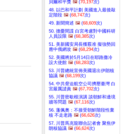
貝爾和平獎
🖼️
(
70,197
次)
48. 以巴和平計劃 美國進入最後敲
定階段
🖼️
(
68,747
次)
49. 新聞簡述
🖼️
(
68,609
次)
50. 擔憂間諜 白宮考慮對中國科研
人員設限
🖼️
(
68,385
次)
51. 美新國安局長獲覈准 擬強勢回
應中俄網攻
🖼️
(
68,294
次)
52. 美國將於5月14日在耶路撒冷
設大使館
🖼️
(
68,283
次)
53. 川普總統宣佈美國退出伊朗核
協議
🖼️
(
68,199
次)
54. 中共脅迫航空公司擠壓臺灣 白
宮嚴厲譴責
🖼️
(
67,702
次)
55. 川普密歇根演講 談朝鮮和邊境
牆等問題
🖼️
(
67,116
次)
56. 蓬佩奧：不接受朝鮮階段性棄
核 不走老路
🖼️
(
66,626
次)
57. 川普馬克龍聯合記者會 聚焦伊
朗核協議
🖼️
(
66,624
次)