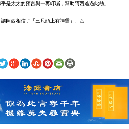
似乎是太太的預言與一再叮囑，幫助阿西逃過此劫。

，讓阿西相信了「三尺頭上有神靈」。△
ww.renminbao.com/rmb/articles/2018/5/14/67315b.html