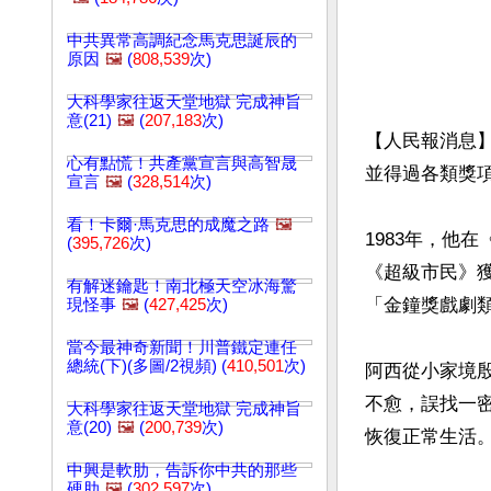
中共異常高調紀念馬克思誕辰的
原因
🖼️
(
808,539
次)
大科學家往返天堂地獄 完成神旨
意(21)
🖼️
(
207,183
次)
【人民報消息
心有點慌！共產黨宣言與高智晟
並得過各類獎項
宣言
🖼️
(
328,514
次)
看！卡爾·馬克思的成魔之路
🖼️
1983年，他
(
395,726
次)
《超級市民》
有解迷鑰匙！南北極天空冰海驚
「金鐘獎戲劇
現怪事
🖼️
(
427,425
次)
當今最神奇新聞！川普鐵定連任
總統(下)(多圖/2視頻) (
410,501
次)
阿西從小家境
不愈，誤找一密
大科學家往返天堂地獄 完成神旨
意(20)
🖼️
(
200,739
次)
恢復正常生活。
中興是軟肋，告訴你中共的那些
硬肋
🖼️
(
302,597
次)