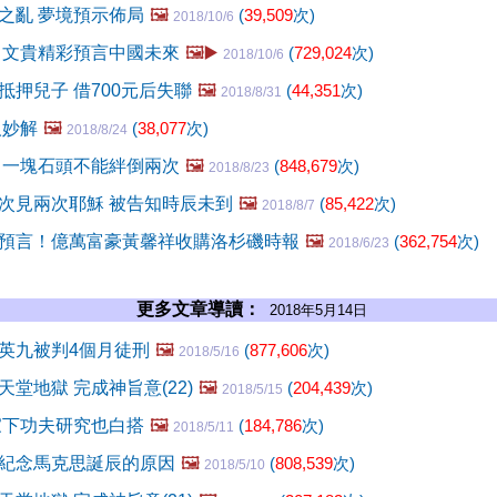
之亂 夢境預示佈局
🖼️
(
39,509
次)
2018/10/6
 文貴精彩預言中國未來
🖼️▶️
(
729,024
次)
2018/10/6
抵押兒子 借700元后失聯
🖼️
(
44,351
次)
2018/8/31
人妙解
🖼️
(
38,077
次)
2018/8/24
 一塊石頭不能絆倒兩次
🖼️
(
848,679
次)
2018/8/23
次見兩次耶穌 被告知時辰未到
🖼️
(
85,422
次)
2018/8/7
預言！億萬富豪黃馨祥收購洛杉磯時報
🖼️
(
362,754
次)
2018/6/23
更多文章導讀：
2018年5月14日
英九被判4個月徒刑
🖼️
(
877,606
次)
2018/5/16
堂地獄 完成神旨意(22)
🖼️
(
204,439
次)
2018/5/15
家下功夫研究也白搭
🖼️
(
184,786
次)
2018/5/11
紀念馬克思誕辰的原因
🖼️
(
808,539
次)
2018/5/10