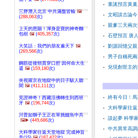
童謠預言黃巢
三胖潛入北京 中共滿盤皆輸
🖼️
文昭談古論今
(
288,063
次)
親爹三天兩次
上天的恩賜！渾身是寶的神奇麵
包樹
🖼️
(
405,357
次)
石壁預言 唐
大笑話：我們的朋友遍天下
🖼️
劉源回憶父親
(
269,566
次)
男子自稱死兩
鋼筋從後頸貫穿口腔 因何命大生
兌現創世主的
還
🖼️
(
159,180
次)
央視羅京在地獄中的日子駭人聽
聞
🖼️
(
411,111
次)
終有今日﹗馬
見證神奇！西藏活佛轉生到西班
牙
🖼️
(
196,744
次)
大科學家往返天
川普如獅子王正在單挑鱷魚中共
談起夢 科學
🖼️▶️
(
449,686
次)
中共異常高調
大科學家往返天堂地獄 完成神旨
意(15)
🖼️
(
187,422
次)