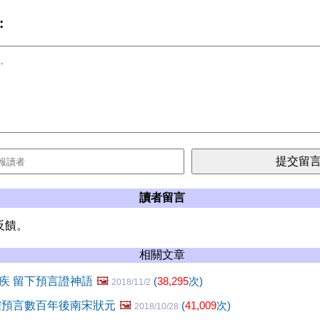
:
讀者留言
反饋。
相關文章
疾 留下預言證神語
🖼️
(
38,295
次)
2018/11/2
確預言數百年後南宋狀元
🖼️
(
41,009
次)
2018/10/28