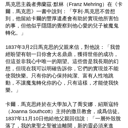
馬克思主義者弗蘭茲·默林（Franz Mehring）在《卡
爾．馬克思》一書中說到：「亨利·馬克思不曾想
到，他留給卡爾的豐厚遺產會有助於實現他所害怕
的事，但他似乎隱隱的覺察到他心愛的兒子被魔鬼
轉化。」

1837年3月2日馬克思的父親來信，對他說：「我曾
經盼望有朝一日你會大名鼎鼎，獲得世俗的成功，
但這並非我心中唯一的期望。這些曾是我長期的幻
想，但現在我可以明確告訴你，它們的實現並不能
使我快樂。只有你的心保持純潔、富有人性地跳
動，不讓魔鬼轉化你的心，只有這樣，才能使我快
樂。」

卡爾．馬克思終於在大學加入了喬安娜．紹斯寇特
（Joanna Southcott）主持的撒旦教會，成爲信徒。
1837年11月10日他給他父親回信說：「一層外殼脫
落了，我的衆聖之聖被迫離開，新的靈必須來進