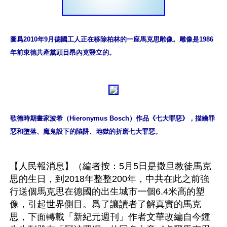
圖爲2010年9月德國工人正在移除柏林的一座馬克思雕像。雕像是1986
年前東德共產黨頭目昂內克豎立的。
歌德時期畫家波希（Hieronymus Bosch）作品《七大罪惡》，描繪罪
惡和墮落、魔鬼設下的陷阱、地獄的折磨七大罪惡。
【人民報消息】（編者按：5月5日是撒旦教徒馬克
思的生日，到2018年整整200年，中共在此之前強
行送個馬克思在德國的出生城市一個6.4米高的塑
像，引起世界側目。爲了讓讀者了解真實的馬克
思，下面轉載「新紀元週刊」作者文華改編自今鍾