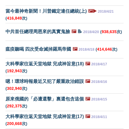
當今最神奇新聞！川普鐵定連任總統(上)
🖼️▶️
2018/4/21
(
416,849
次)
中共首任總理周恩來的真實鬼臉
🖼️
📝
(
938,635
次)
2018/4/20
瘟疫聽喝 四次受命滅掉羅馬帝國
🖼️
(
414,646
次)
2018/4/18
大科學家往返天堂地獄 完成神旨意(18)
🖼️
2018/4/17
(
192,943
次)
嗯！環球時報最近又犯了嚴重政治錯誤
🖼️
2018/4/16
(
302,940
次)
原來俄國的「必遭還擊」裏還包含這個
🖼️
2018/4/15
(
292,375
次)
大科學家往返天堂地獄 完成神旨意(17)
🖼️
2018/4/11
(
200,668
次)