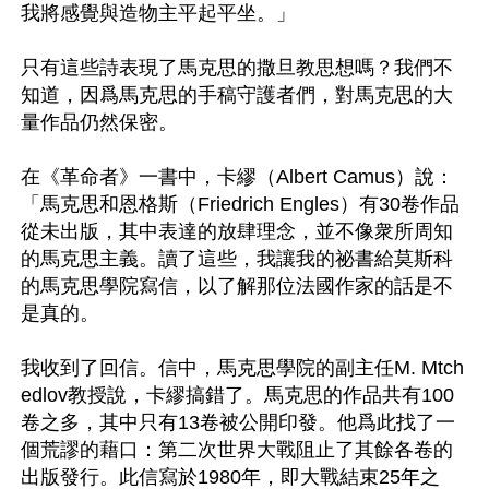
我將感覺與造物主平起平坐。」

只有這些詩表現了馬克思的撒旦教思想嗎？我們不
知道，因爲馬克思的手稿守護者們，對馬克思的大
量作品仍然保密。

在《革命者》一書中，卡繆（Albert Camus）說：
「馬克思和恩格斯（Friedrich Engles）有30卷作品
從未出版，其中表達的放肆理念，並不像衆所周知
的馬克思主義。讀了這些，我讓我的祕書給莫斯科
的馬克思學院寫信，以了解那位法國作家的話是不
是真的。

我收到了回信。信中，馬克思學院的副主任M. Mtch
edlov教授說，卡繆搞錯了。馬克思的作品共有100
卷之多，其中只有13卷被公開印發。他爲此找了一
個荒謬的藉口：第二次世界大戰阻止了其餘各卷的
出版發行。此信寫於1980年，即大戰結束25年之