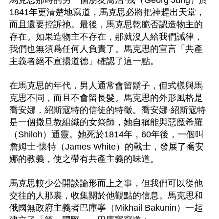
1841年更清楚地寫道，馬克思必將把神趕出天堂，
而且還要控訴祂。最後，馬克思乾脆否認造物主的
存在。如果造物主不存在，那就沒人給我們誡律，
我們也無須爲任何人負責了。馬克思的宣言「共產
主義者絕不宣揚道德」確認了這一點。

在馬克思的年代，男人通常會留鬍子，但式樣與馬
克思不同，而且不會留長髮。馬克思的外形風格是
喬安娜．紹斯寇特的信徒的特徵。喬安娜·紹斯寇特
是一個撒旦教組織的女祭師，她自稱能與惡魔希羅
（Shiloh）通靈。她死於1814年，60年後，一個叫
詹姆士·懷特（James White）的戰士，發展了喬安
娜的教義，使之帶有共產主義的味道。

馬克思較少公開談論形而上之事，但我們可以從他
交往的人那裏，收集關於他觀點的信息。馬克思和
俄國無政府主義者巴庫寧（Mikhail Bakunin）一起