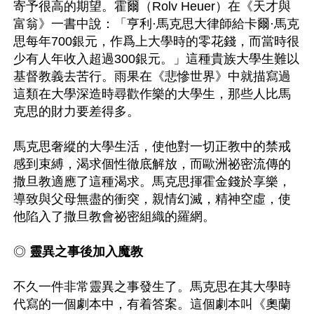
寄予很高的期望。霍爾（Rolv Heuer）在《天才與
富翁》一書中說：「亨利·馬克思大律師給卡爾·馬克
思每年700銀元，作爲上大學時的零花錢，而當時很
少有人年收入超過300銀元。」這種貴族大學生難以
基督教義去苦行。雨果在《悲慘世界》中就描寫過
這類在大學深造時尋歡作樂的大學生，那些人比馬
克思的財力要差得多。

馬克思奢縱的大學生活，使他對一切正教中的禁戒
感到束縛，渴求個性徹底解放，而歐洲祕密流傳的
撒旦教適應了這種渴求。馬克思揮霍金錢於享樂，
導致與父母無盡的衝突，親情幻滅，精神空虛，使
他陷入了撒旦教會祕密組織的羅網。

◎ 
靈異之事後加入魔教
不久一件非常靈異之事發生了。馬克思在其大學時
代寫的一個劇本中，有着答案。這個劇本叫《奧蘭