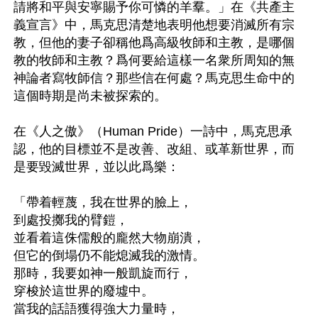
請將和平與安寧賜予你可憐的羊羣。」在《共產主
義宣言》中，馬克思清楚地表明他想要消滅所有宗
教，但他的妻子卻稱他爲高級牧師和主教，是哪個
教的牧師和主教？爲何要給這樣一名衆所周知的無
神論者寫牧師信？那些信在何處？馬克思生命中的
這個時期是尚未被探索的。

在《人之傲》（Human Pride）一詩中，馬克思承
認，他的目標並不是改善、改組、或革新世界，而
是要毀滅世界，並以此爲樂：

「帶着輕蔑，我在世界的臉上，

到處投擲我的臂鎧，

並看着這侏儒般的龐然大物崩潰，

但它的倒塌仍不能熄滅我的激情。

那時，我要如神一般凱旋而行，

穿梭於這世界的廢墟中。

當我的話語獲得強大力量時，
