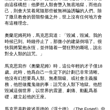
由這樣構想：他夢想人類會墮入無底地獄，而他自
己，則會大笑着尾隨那些被無神論誘騙的人們。除
了撒旦教會的晉階祭儀之外，世上沒有任何地方會
有這種理念。

奧蘭尼姆死時，馬克思寫道：「毀滅，毀滅。我的
時候已到。時鐘停止了，那微小的建築倒塌了。很
快我將緊抱永恆，並伴隨着一聲狂野的嘶吼，說出
對全人類的詛咒。」

馬克思寫作《奧蘭尼姆》時，這位年輕的才子僅18
歲。此時，他爲自己一生定下的計劃已非常清晰。
他沒有幻想要爲人類、無產階級、或社會主義服
務，他想做魔鬼做的事：詛咒全人類下地獄。他想
毀滅這個世界，以世界的震盪、劇痛、動亂爲基
礎，建立起他的王座。

馬克思喜歡複述哥德的《浮士德》（The Fused）中