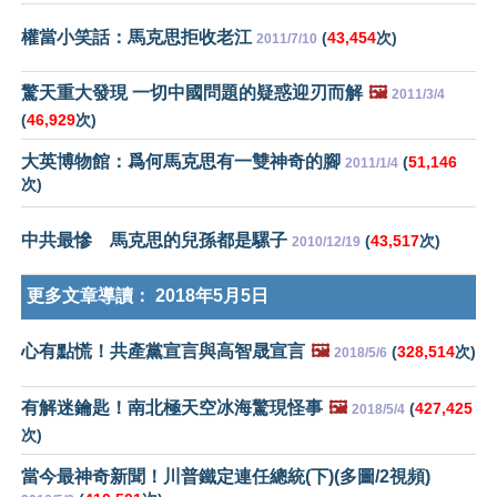
權當小笑話：馬克思拒收老江
(
43,454
次)
2011/7/10
驚天重大發現 一切中國問題的疑惑迎刃而解
🖼️
2011/3/4
(
46,929
次)
大英博物館：爲何馬克思有一雙神奇的腳
(
51,146
2011/1/4
次)
中共最慘 馬克思的兒孫都是騾子
(
43,517
次)
2010/12/19
更多文章導讀：
2018年5月5日
心有點慌！共產黨宣言與高智晟宣言
🖼️
(
328,514
次)
2018/5/6
有解迷鑰匙！南北極天空冰海驚現怪事
🖼️
(
427,425
2018/5/4
次)
當今最神奇新聞！川普鐵定連任總統(下)(多圖/2視頻)