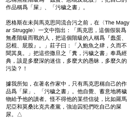
作品稱爲「屎」、「污穢之書」。

恩格斯在未與馬克思同流合污之前，在〈The Magy
ar Struggle〉一文中指出：「馬克思，這個假裝爲
無產階級而戰的人，把這個階級的人稱爲『蠢蛋、
惡棍、屁股』。」莊子曰：「入鮑魚之肆，久而不
聞其臭。」把這些撒旦之「糞，污穢之書」奉爲經
典，該是多麼深的迷信，多麼大的愚昧，多麼久的
污染？！

據我所知，在著名作家中，只有馬克思稱自己的作
品爲「屎」、「污穢之書」。他自覺、蓄意地將穢
物給予他的讀者。怪不得他的某些信徒，比如羅馬
尼亞和莫桑比克共產黨，強迫囚犯們吃自己的屎