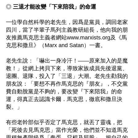
◎ 
三退才能改變「下來陪我」的命運
一位學自然科學的老先生，因爲是黨員，調回老家
四川，當了半輩子馬列主義教研組長，他向我的朋
友推薦馬克思主義者網站www.marxists.org及《馬
克思和撒旦》（Marx and Satan）一書。

老先生說：「嚇出一身冷汗！——原來加入的是魔
教！」從網上拷貝下來，導致家族成員先後退黨、
退團、退隊，投入了「三退」大潮。老先生勸我的
朋友說：「要想不再作馬克思的『朋友』，不交黨
費自動脫黨是不夠的，要改變『下來陪我』的命
運，得真正去認識卡爾．馬克思，徹底和撒旦決
裂。」

有些老幹部似乎否定了馬克思，就丟了靈魂，把
「死後去見馬克思」當作光榮，他們並不知道馬克
思稱無產階級爲「蠢蛋、惡棍及屁股」，把自己的