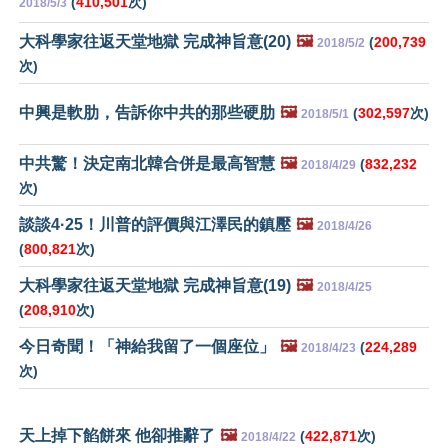
(
410,501
次)
2018/5/3
大科學家往返天堂地獄 完成神旨意(20)
🖼️
(
200,739
2018/5/2
次)
中興是軟肋，告訴你中共的那些硬肋
🖼️
(
302,597
次)
2018/5/1
中共驚！決定南北韓合併是最高智慧
🖼️
(
832,232
2018/4/29
次)
談談4·25！川普的評價與江澤民的鎮壓
🖼️
2018/4/26
(
800,821
次)
大科學家往返天堂地獄 完成神旨意(19)
🖼️
2018/4/25
(
208,910
次)
今日奇聞！「神給我留了一個座位」
🖼️
(
224,289
2018/4/23
次)
天上掉下餡餅來 他卻推辭了
🖼️
(
422,871
次)
2018/4/22