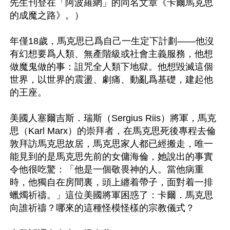
先生刊登在「阿波羅網」的同名文章《卡爾馬克思
的成魔之路》。）

年僅18歲，馬克思已爲自己一生定下計劃——他沒
有幻想要爲人類、無產階級或社會主義服務，他想
做魔鬼做的事：詛咒全人類下地獄。他想毀滅這個
世界，以世界的震盪、劇痛、動亂爲基礎，建起他
的王座。

美國人塞爾吉斯．瑞斯（Sergius Riis）將軍，馬克
思（Karl Marx）的崇拜者，在馬克思死後專程去倫
敦拜訪馬克思故居，馬克思家人都已經搬走，唯一
能見到的是馬克思先前的女傭海倫，她說出的事實
令他很吃驚：「他是一個敬畏神的人。當他病重
時，他獨自在房間裏，頭上纏着帶子，面對着一排
蠟燭祈禱。」這位美國將軍困惑了：卡爾．馬克思
向誰祈禱？哪來的這種怪模怪樣的宗教儀式？
