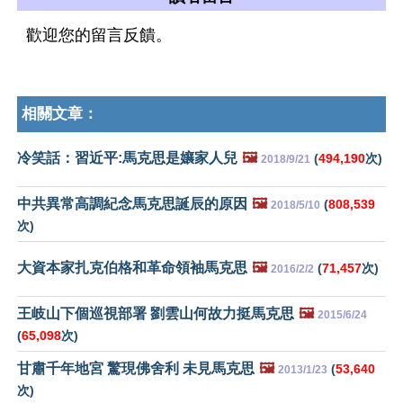
歡迎您的留言反饋。
相關文章：
冷笑話：習近平:馬克思是孃家人兒
🖼️
(
494,190
次)
2018/9/21
中共異常高調紀念馬克思誕辰的原因
🖼️
(
808,539
2018/5/10
次)
大資本家扎克伯格和革命領袖馬克思
🖼️
(
71,457
次)
2016/2/2
王岐山下個巡視部署 劉雲山何故力挺馬克思
🖼️
2015/6/24
(
65,098
次)
甘肅千年地宮 驚現佛舍利 未見馬克思
🖼️
(
53,640
2013/1/23
次)