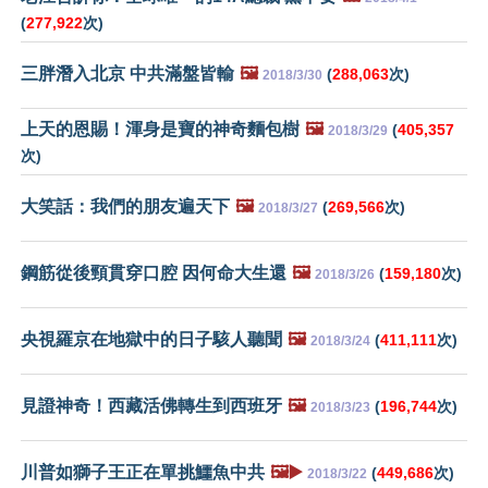
(
277,922
次)
三胖潛入北京 中共滿盤皆輸
🖼️
(
288,063
次)
2018/3/30
上天的恩賜！渾身是寶的神奇麵包樹
🖼️
(
405,357
2018/3/29
次)
大笑話：我們的朋友遍天下
🖼️
(
269,566
次)
2018/3/27
鋼筋從後頸貫穿口腔 因何命大生還
🖼️
(
159,180
次)
2018/3/26
央視羅京在地獄中的日子駭人聽聞
🖼️
(
411,111
次)
2018/3/24
見證神奇！西藏活佛轉生到西班牙
🖼️
(
196,744
次)
2018/3/23
川普如獅子王正在單挑鱷魚中共
🖼️▶️
(
449,686
次)
2018/3/22