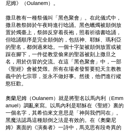
尼姆》（Oulanem）。

撒旦教有一種祭儀叫「黑色聚會」。在此儀式中，
撒旦教祭師於午夜時進行唸誦。黑色蠟燭被顛倒放
置於燭臺上，祭師反穿着長袍，照着祈禱書唸誦，
但唸誦順序是完全顛倒的，包括神、耶穌、瑪利亞
的聖名，都倒過來唸。一個十字架被顛倒放置或被
踩在腳下，一件從教堂偷來的聖器被刻上撒旦之
名，用於仿冒的交流。在這「黑色聚會」中，一部
《聖經》會被焚燬。所有在場者發誓要犯天主教教
義中的七宗罪，並永不做好事。然後，他們進行縱
慾狂歡。

奧蘭尼姆（Oulanem）就是將聖名以馬內利（Emm
anuel）調亂來寫。以馬內利是耶穌在《聖經》裏的
一個名字，其希伯來文意思是「神與我們同在」。
黑魔法認爲這種顛倒之法是有效的。在《奧蘭尼
姆》裏面的《演奏者》一詩中，馬克思有段奇異的