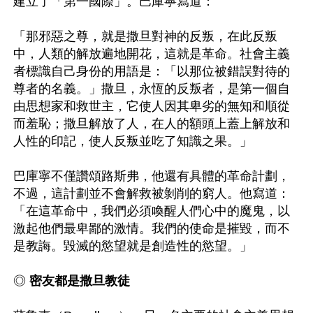
建立了「第一國際」。巴庫寧寫道：

「那邪惡之尊，就是撒旦對神的反叛，在此反叛
中，人類的解放遍地開花，這就是革命。社會主義
者標識自己身份的用語是：「以那位被錯誤對待的
尊者的名義。」撒旦，永恆的反叛者，是第一個自
由思想家和救世主，它使人因其卑劣的無知和順從
而羞恥；撒旦解放了人，在人的額頭上蓋上解放和
人性的印記，使人反叛並吃了知識之果。」

巴庫寧不僅讚頌路斯弗，他還有具體的革命計劃，
不過，這計劃並不會解救被剝削的窮人。他寫道：
「在這革命中，我們必須喚醒人們心中的魔鬼，以
激起他們最卑鄙的激情。我們的使命是摧毀，而不
是教誨。毀滅的慾望就是創造性的慾望。」

◎ 
密友都是撒旦教徒