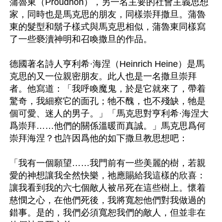
蒲魯東（Proudhon），另一名主要的社會主義思想
家，同時也是馬克思的朋友，同樣崇拜撒旦。蒲魯
東的髮型和鬍子樣式與馬克思相似，蒲魯東同樣寫
了一些褻瀆神明和召喚撒旦的作品。

德國著名詩人亨利希·海涅（Heinrich Heine）是馬
克思的又一位親密朋友。此人也是一名撒旦崇拜
者。他寫道：「我呼喚魔鬼，於是它就來了，帶着
驚奇，我細察它的面孔；牠不醜，也不殘缺，牠是
個可愛、迷人的男子。」「馬克思對亨利希·海涅大
爲崇拜……他們的關係溫暖而真誠。」馬克思爲何
崇拜海涅？也許因爲他的如下撒旦教思想吧：

「我有一個願望……我門前有一些美麗的樹，若親
愛的神想讓我全然快樂，祂應賜給我這樣的欣喜：
讓我看到我的六七個敵人被吊死在這些樹上。懷着
慈憫之心，在他們死後，我將寬恕他們對我做過的
錯事。是的，我們必須寬恕我們的敵人，但並非在