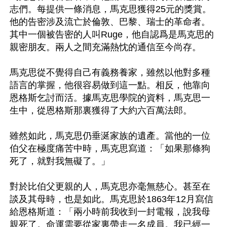
志們。每提供一條消息，馬克思獲得25元的獎賞。
他的告密涉及流亡於倫敦、巴黎、瑞士的革命者。
其中一個被告密的人叫Ruge，他自認爲是馬克思的
親密朋友。兩人之間充滿熱忱的通信至今尚存。

馬克思從不覺得自己有義務養家，雖然以他對多種
語言的掌握，他很容易做到這一點。相反，他靠向
恩格斯乞討而活。據馬克思學院的資料，馬克思一
生中，從恩格斯那裏獲得了大約六百萬法郎。

雖然如此，馬克思仍垂涎家族的遺產。當他的一位
伯父在極度痛苦中時，馬克思寫道：「如果那條狗
死了，就對我無礙了。」

對於比伯父更親的人，馬克思亦毫無慈心。甚至在
談及其母時，也是如此。馬克思於1863年12月寫信
給恩格斯道：「兩小時前我收到一封電報，說我母
親死了。命運需要從家裏帶走一名成員。我已經一