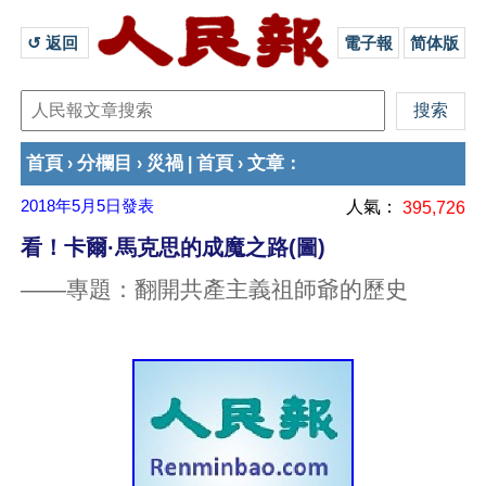
↺ 返回 
電子報
简体版
首頁
分欄目
災禍
首頁
文章
›
›
|
›
：
2018年5月5日
發表
人氣：
395,726
看！卡爾·馬克思的成魔之路(圖)
——專題：翻開共產主義祖師爺的歷史