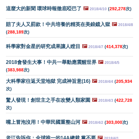
這麼大的新聞 環球時報徹底啞巴了
🖼️
(
292,278
次)
2018/4/10
賠了夫人又罰款！中共培養的精英在美鋃鐺入獄
🖼️
2018/4/8
(
288,189
次)
科學家對金星的研究成果讓人瞠目
🖼️
(
414,378
次)
2018/4/7
2018會發生大事！中共一舉動應震醒世界
🖼️
2018/4/5
(
383,988
次)
大科學家往返天堂地獄 完成神旨意(16)
🖼️
(
205,934
2018/4/4
次)
驚人發現！創世主之手在改變人類家園
🖼️
(
422,728
2018/4/3
次)
嘴上冒泡沒用！中華民國重整山河
🖼️
(
303,000
次)
2018/4/2
老江告訴你：全球唯一的14A總裁 黨不要
🖼️
2018/4/1