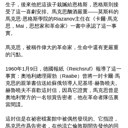
生子，後來他把這孩子栽贓給恩格斯，恩格斯則接
受了這一喜劇安排。馬克思酗酒嚴重——莫斯科的
馬克思·恩格斯學院的Riazanov主任在《卡爾·馬克
思，Mai，思想家和革命家》一書中承認了這一事
實。

馬克思，被稱作偉大的革命家，生命中還有更嚴重
的污點。

1960年1月9日，德國報紙《Reichsruf》報導了這一
事實：奧地利總理羅勃（Raabe）曾將一封卡爾·馬
克思的親筆書信送給蘇俄領導人尼基塔·赫魯曉夫。
赫魯曉夫不喜歡這封信，因爲它證實，馬克思曾是
奧地利警方的一名領賞告密者，他在革命者隊伍裏
當間諜。

這封信是在祕密檔案館中被偶然發現的。它指證，
馬克思作爲告密者，在他流亡倫敦期間告發他的同