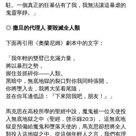
駐。一個真正的狂暴佔有了我，我無法讓這暴虐的
鬼靈寧靜。」

◎ 
撒旦的代理人 要毀滅全人類
下面再引用《奧蘭尼姆》劇本中的文字：

「我年輕的雙臂已充滿力量，

將以暴烈之勢，

握住並抓碎你——人類。

黑暗中，無底地獄的裂口對你我同時張開，

你將墮入去，我將大笑着尾隨，

並在你耳邊低語：『下來陪我吧，朋友！』」

馬克思在高校所學的聖經中說，魔鬼被一位天使投
入無底地獄之中（聖經．啓示錄20:3）。這無底地
獄是預備給魔鬼和墮落天使的，馬克思卻想將全人
類投入這地獄之中。從這個年輕人之言，我們有理