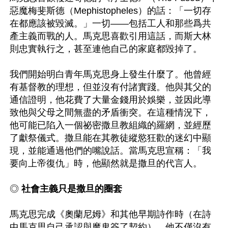
惡魔梅斐斯德（Mephistopheles）的話：「一切存
在都應該被毀滅。」一切——包括工人和那些爲共
產主義而戰的人。馬克思喜歡引用這話，而斯大林
則忠實執行之，甚至連他自己的家庭都毀掉了。

我們開始明白青年馬克思身上發生什麼了。他曾經
有基督教的理想，但並沒有付諸實踐。他與其父的
通信證明，他花費了大量金錢用於娛樂，並因此導
致他與父母之間無盡的矛盾衝突。在這種情況下，
他可能已陷入一個祕密撒旦教組織的羅網，並經歷
了獻祭儀式。撒旦能在其教徒縱慾狂歡的迷幻中顯
現，並能通過他們的嘴說話。當馬克思宣稱：「我
要向上帝復仇」時，他顯然就是撒旦的代言人。

◎ 
社會主義只是撒旦的圈套
馬克思完成《奧蘭尼姆》和其他早期詩作時（在詩
中馬克思自己承認與魔鬼簽了契約），他不僅沒有