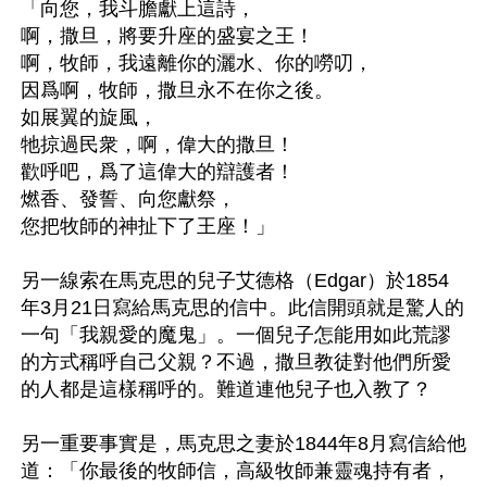
「向您，我斗膽獻上這詩，

啊，撒旦，將要升座的盛宴之王！

啊，牧師，我遠離你的灑水、你的嘮叨，

因爲啊，牧師，撒旦永不在你之後。

如展翼的旋風，

牠掠過民衆，啊，偉大的撒旦！

歡呼吧，爲了這偉大的辯護者！

燃香、發誓、向您獻祭，

您把牧師的神扯下了王座！」

另一線索在馬克思的兒子艾德格（Edgar）於1854
年3月21日寫給馬克思的信中。此信開頭就是驚人的
一句「我親愛的魔鬼」。一個兒子怎能用如此荒謬
的方式稱呼自己父親？不過，撒旦教徒對他們所愛
的人都是這樣稱呼的。難道連他兒子也入教了？

另一重要事實是，馬克思之妻於1844年8月寫信給他
道：「你最後的牧師信，高級牧師兼靈魂持有者，