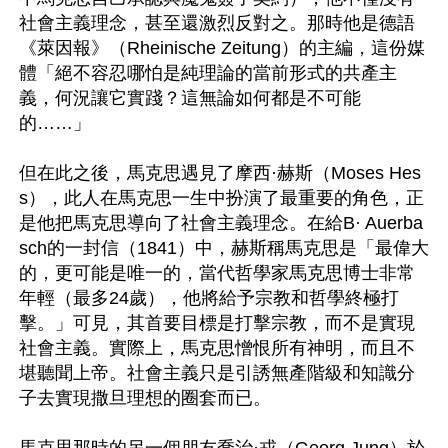
社會主義理念，甚至還激烈反對之。那時他是德語
《萊因報》（Rheinische Zeitung）的主編，這份媒
體「絕不容忍哪怕是純理論的當前形式的共產主
義，何況讓它實踐？這無論如何都是不可能
的……」

但在此之後，馬克思遇見了摩西·赫斯（Moses Hes
s），此人在馬克思一生中扮演了最重要的角色，正
是他把馬克思導向了社會主義理念。在給B· Auerba
sch的一封信（1841）中，赫斯稱馬克思是「最偉大
的，更可能是唯一的，當代哲學家馬克思博士非常
年輕（最多24歲），他將給予宗教和哲學終極打
擊。」可見，其首要目標是打擊宗教，而不是實現
社會主義。實際上，馬克思憎恨所有神明，而且不
堪聽聞上帝。社會主義只是引誘無產階級和知識分
子去實現撒旦理想的圈套而已。

馬克思那時的另一個朋友喬治·戎（Georg Jung）於