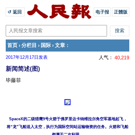
↺ 返回 
电子报
正體版
首页
分栏目
国际
文章
›
›
›
：
2017年12月17日
发表
人气：
40,219
新闻简述(图)
毕藤菲
 SpaceX的二级猎鹰9号火箭于佛罗里达卡纳维拉尔角空军基地起飞，

将“龙”飞船送入太空，执行为国际空间站运输物资的任务。火箭和飞船