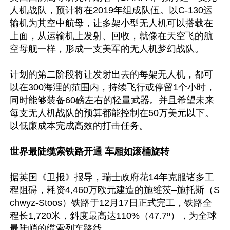
人机战队，预计将在2019年组成队伍。以C-130运
输机为其空中航母，让多架小型无人机可以搭载在
上面，从运输机上发射、回收，就像在天空飞的航
空母舰一样，形成一支美军的无人机梦幻战队。

计划的第二阶段将让发射出去的每架无人机，都可
以在300海浬的范围内，持续飞行或停留1个小时，
同时能够装备60磅左右的轻量武器。并且希望未来
每支无人机战队的预算都能控制在50万美元以下。
以低廉成本完成高效的打击任务。

世界最陡缆索铁路开通 车厢如滚桶旋转
据英国《卫报》报导，瑞士政府花14年克服诸多工
程阻碍，耗资4,460万欧元建造的施维茨–施托斯（S
chwyz-Stoos）铁路于12月17日正式完工，铁路全
程长1,720米，斜度最高达110%（47.7º），为全球
最陡峭的缆索列车路线。
