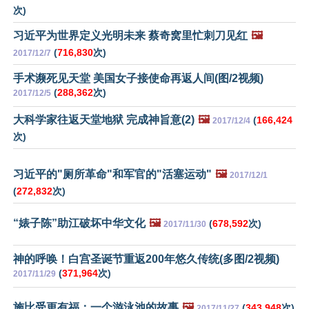
次)
习近平为世界定义光明未来 蔡奇窝里忙刺刀见红
🖼️
(
716,830
次)
2017/12/7
手术濒死见天堂 美国女子接使命再返人间(图/2视频)
(
288,362
次)
2017/12/5
大科学家往返天堂地狱 完成神旨意(2)
🖼️
(
166,424
2017/12/4
次)
习近平的"厕所革命"和军官的"活塞运动"
🖼️
2017/12/1
(
272,832
次)
“婊子陈”助江破坏中华文化
🖼️
(
678,592
次)
2017/11/30
神的呼唤！白宫圣诞节重返200年悠久传统(多图/2视频)
(
371,964
次)
2017/11/29
施比受更有福：一个游泳池的故事
🖼️
(
343,948
次)
2017/11/27