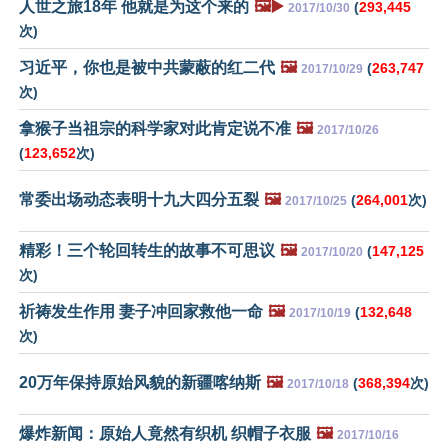
人世之旅18年 他就是为这个来的
🖼️▶️
(
293,445
2017/10/30
次)
习近平，你也是被中共蒙蔽的红二代
🖼️
(
263,747
2017/10/29
次)
拿猴子当祖宗的科学家对此肯定说不准
🖼️
2017/10/26
(
123,652
次)
常委出场动态表明十九大四分五裂
🖼️
(
264,001
次)
2017/10/25
精彩！三个轮回转生的故事不可思议
🖼️
(
147,125
2017/10/20
次)
祈祷发生作用 妻子冲回家救他一命
🖼️
(
132,648
2017/10/19
次)
20万年保持原始风貌的新疆喀纳斯
🖼️
(
368,394
次)
2017/10/18
爆炸新闻：原始人竟然有织机 织帽子衣服
🖼️
2017/10/16