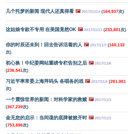
几个托梦的新闻 现代人还真得看
🖼️
(
164,937
次)
2017/11/14
这姑娘专款不专用 在美国竟然OK
🖼️
(
233,801
次)
2017/11/13
你的时辰还未到！回去告诉活着的人
🖼️
(
160,132
2017/11/7
次)
初心换！中纪委网站重磅专栏告别之后
🖼️
2017/11/6
(
236,541
次)
习近平率常委上海拜码头 各唱各的戏
🖼️
(
261,061
2017/11/4
次)
一个震惊世界的新闻：对科学家的救赎
🖼️
2017/11/3
(
367,239
次)
金无怠的启示：当间谍的底牌被掀开时
🖼️
2017/11/1
(
753,896
次)