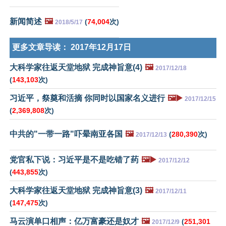
新闻简述
🖼️
(
74,004
次)
2018/5/17
更多文章导读：
2017年12月17日
大科学家往返天堂地狱 完成神旨意(4)
🖼️
2017/12/18
(
143,103
次)
习近平，祭奠和活摘 你同时以国家名义进行
🖼️▶️
2017/12/15
(
2,369,808
次)
中共的"一带一路"吓晕南亚各国
🖼️
(
280,390
次)
2017/12/13
党官私下说：习近平是不是吃错了药
🖼️▶️
2017/12/12
(
443,855
次)
大科学家往返天堂地狱 完成神旨意(3)
🖼️
2017/12/11
(
147,475
次)
马云演单口相声：亿万富豪还是奴才
🖼️
(
251,301
2017/12/9