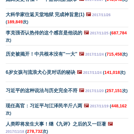
大科学家往返天堂地狱 完成神旨意(1)
🖼️
2017/11/26
(
189,849
次)
李克强否认热传的这个感言是他说的
🖼️
(
687,784
2017/11/25
次)
历史被揭开！中共根本没有"一大"
🖼️
(
715,458
次)
2017/11/24
6岁女孩与流浪犬心灵对话的秘诀
🖼️
(
141,018
次)
2017/11/24
习近平的这种说法与历史完全不符
🖼️
(
257,151
次)
2017/11/20
现任高官：习近平与江泽民半斤八两
🖼️
(
448,162
2017/11/19
次)
人类即将发生大事！继《九评》之后的又一巨著
🖼️
(
278,732
次)
2017/11/18