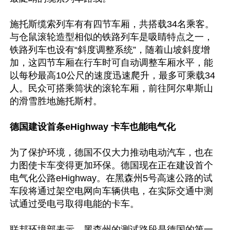
施托斯缆索列车有有四节车厢，共搭载34名乘客。
与仓鼠滚轮造型相似的铁路列车是吸睛特点之一，
铁路列车也设有“斜度调整系统”，随着山坡斜度增
加，这四节车厢在行车时可自动调整车厢水平，能
以每秒最高10公尺的速度迅速爬升，最多可乘载34
人。民众可搭乘筒状的滚轮车厢，前往阿尔卑斯山
的滑雪胜地施托斯村。

德国建设首条eHighway 卡车也能电气化
为了保护环境，德国不仅大力推动电动汽车，也在
力图使卡车变得更加环保。德国现在正在建设首个
电气化公路eHighway。在黑森州5号高速公路的试
车段将通过架空电网向车辆供电，在实际交通中测
试通过受电弓取得电能的卡车。

联邦环境部表示，黑森州的测试路段是德国的第一