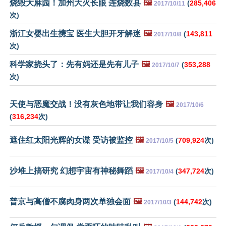
烧毁大麻园！加州大火长眼 连烧数县
🖼️
(
285,406
2017/10/11
次)
浙江女婴出生携宝 医生大胆开牙解迷
🖼️
(
143,811
2017/10/8
次)
科学家挠头了：先有妈还是先有儿子
🖼️
(
353,288
2017/10/7
次)
天使与恶魔交战！没有灰色地带让我们容身
🖼️
2017/10/6
(
316,234
次)
遮住红太阳光辉的女谍 受访被监控
🖼️
(
709,924
次)
2017/10/5
沙堆上搞研究 幻想宇宙有神秘舞蹈
🖼️
(
347,724
次)
2017/10/4
普京与高僧不腐肉身两次单独会面
🖼️
(
144,742
次)
2017/10/3