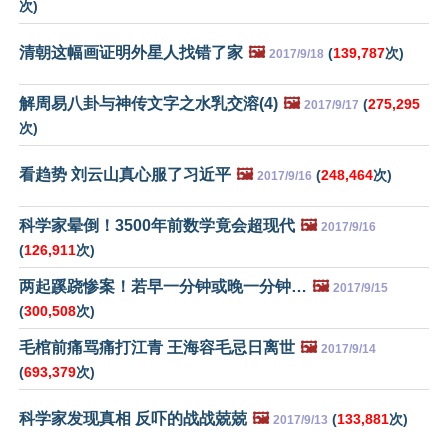
次)
清朝这幅画证明外星人找错了家
🖼️
(
139,787
次)
2017/9/18
解周易八卦与神传文字之水乳交溶(4)
🖼️
(
275,295
2017/9/17
次)
看趋势 刘云山真心服了习近平
🖼️
(
248,464
次)
2017/9/16
科学家晕倒！3500年前数学竟会超现代
🖼️
2017/9/16
(
126,911
次)
两起蹊跷惨案！若早一分钟或晚一分钟…
🖼️
2017/9/15
(
300,508
次)
毛棺前痛骂痛打江青 王海容毛忌日离世
🖼️
2017/9/14
(
693,379
次)
科学家发现真相 反吓的战战兢兢
🖼️
(
133,881
次)
2017/9/13