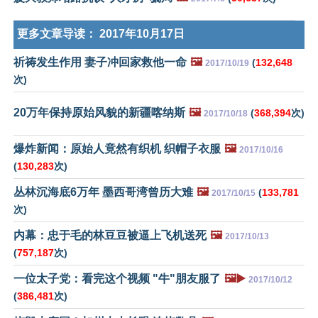
更多文章导读：
2017年10月17日
祈祷发生作用 妻子冲回家救他一命
🖼️
(
132,648
2017/10/19
次)
20万年保持原始风貌的新疆喀纳斯
🖼️
(
368,394
次)
2017/10/18
爆炸新闻：原始人竟然有织机 织帽子衣服
🖼️
2017/10/16
(
130,283
次)
丛林沉海底6万年 墨西哥湾曾历大难
🖼️
(
133,781
2017/10/15
次)
内幕：忠于毛的林豆豆被逼上飞机送死
🖼️
2017/10/13
(
757,187
次)
一位太子党：看完这个视频 "牛"朋友服了
🖼️▶️
2017/10/12
(
386,481
次)