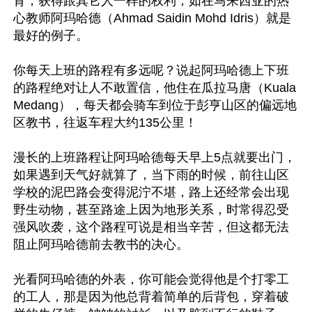
育，获得跟其它人一样的权利，如在马来西亚的热
心教师阿玛哈德（Ahmad Saidin Mohd Idris）就是
最好的例子。

你每天上班的路程有多远呢？说起阿玛哈德上下班
的路程绝对让人不敢置信，他住在瓜拉马唐（Kuala 
Medang），每天都会骑车到位于彭亨山区的偏远地
区教书，往返车程大约135公里！

漫长的上班路程让阿玛哈德每天早上5点就要出门，
如果遇到天气好就算了，当下雨的时候，前往山区
学校的泥巴路会变得泥泞不堪，路上还经常会出现
野生动物，甚至路途上因为地形关系，时常得忍受
强风吹袭，这个路程可说是相当辛苦，但这都无法
阻止阿玛哈德前去教书的决心。

光看阿玛哈德的外表，你可能会觉得他是个打零工
的工人，那是因为他总背着简单的后背包，穿着破