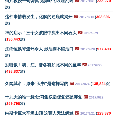
何兵教授一句调侃 党孬吓的吱哇乱叫
🖼️
(
233,270
2017/10/1
次)
这件事情若发生，化解的迷底就揭开
🖼️
(
363,696
2017/9/30
次)
神的启示！三个女孩眼中流出不同石头
🖼️
2017/9/29
(
130,443
次)
江绵恒换肾连环杀人 涉活摘不留活口
🖼️
(
977,493
2017/9/28
次)
别喷饭！胡、江、曾各有如此不同的童年
🖼️
2017/9/25
(
498,837
次)
久闻其名，原来"天书"是这样写的
🖼️
(
135,824
次)
2017/9/24
十九大的唯一悬念:习集权后保党还是弃党
🖼️
2017/9/22
(
259,796
次)
纳斯卡巨大平坦山顶 这茬人无法解迷
🖼️
(
129,370
2017/9/21