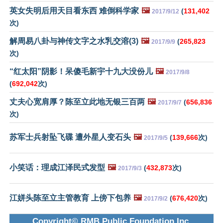
英女失明后用天目看东西 难倒科学家
🖼️
(
131,402
2017/9/12
次)
解周易八卦与神传文字之水乳交溶(3)
🖼️
(
265,823
2017/9/9
次)
“红太阳”阴影！呆傻毛新宇十九大没份儿
🖼️
2017/9/8
(
692,042
次)
丈夫心宽肩厚？陈至立此地无银三百两
🖼️
(
656,836
2017/9/7
次)
苏军士兵射坠飞碟 遭外星人变石头
🖼️
(
139,666
次)
2017/9/5
小笑话：理成江泽民式发型
🖼️
(
432,873
次)
2017/9/3
江姘头陈至立主管教育 上傍下包养
🖼️
(
676,420
次)
2017/9/2
Copyright© RMB Public Foundation Inc.