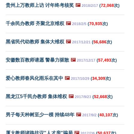
贵州上万教师上访 讨年终考核奖
🖼️
(
72,068
次)
2018/2/17
千余民办教师 齐聚北京维权
🖼️
(
70,935
次)
2018/2/5
黑省民代幼教师 集体大维权
🖼️
(
56,686
次)
2017/12/21
安徽数百教师请愿 警暴力驱散
🖼️
(
57,493
次)
2017/12/17
爱心教师春风化雨乐在其中
🖼️
(
34,309
次)
2017/10/29
黑龙江5千民办教师 集体维权
🖼️
(
52,668
次)
2017/9/23
男子每天种树至少一棵 持续48年
🖼️
(
40,107
次)
2017/9/2
厦大教师堵路抗议"人才房"骗局
🖼️
(
50,637
次)
2017/7/6