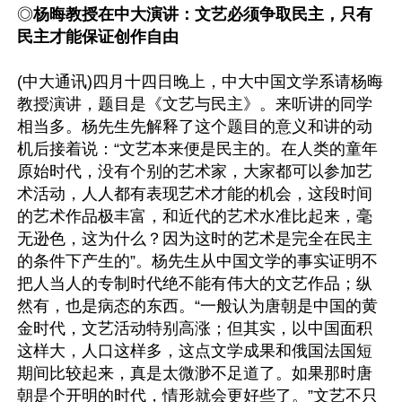
◎
杨晦教授在中大演讲：文艺必须争取民主，只有
民主才能保证创作自由
(中大通讯)四月十四日晚上，中大中国文学系请杨晦
教授演讲，题目是《文艺与民主》。来听讲的同学
相当多。杨先生先解释了这个题目的意义和讲的动
机后接着说：“文艺本来便是民主的。在人类的童年
原始时代，没有个别的艺术家，大家都可以参加艺
术活动，人人都有表现艺术才能的机会，这段时间
的艺术作品极丰富，和近代的艺术水准比起来，毫
无逊色，这为什么？因为这时的艺术是完全在民主
的条件下产生的”。杨先生从中国文学的事实证明不
把人当人的专制时代绝不能有伟大的文艺作品；纵
然有，也是病态的东西。“一般认为唐朝是中国的黄
金时代，文艺活动特别高涨；但其实，以中国面积
这样大，人口这样多，这点文学成果和俄国法国短
期间比较起来，真是太微渺不足道了。如果那时唐
朝是个开明的时代，情形就会更好些了。”文艺不只