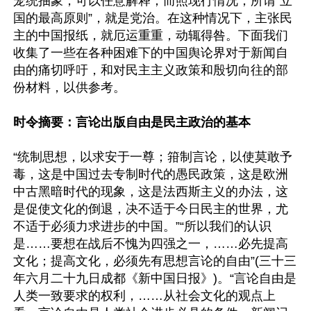
笼统抽象，可以任意解释；而照现行情况，所谓“立
国的最高原则”，就是党治。在这种情况下，主张民
主的中国报纸，就厄运重重，动辄得咎。下面我们
收集了一些在各种困难下的中国舆论界对于新闻自
由的痛切呼吁，和对民主主义政策和殷切向往的部
份材料，以供参考。

时令摘要：言论出版自由是民主政治的基本
“统制思想，以求安于一尊；箝制言论，以使莫敢予
毒，这是中国过去专制时代的愚民政策，这是欧洲
中古黑暗时代的现象，这是法西斯主义的办法，这
是促使文化的倒退，决不适于今日民主的世界，尤
不适于必须力求进步的中国。”“所以我们的认识
是……要想在战后不愧为四强之一，……必先提高
文化；提高文化，必须先有思想言论的自由”(三十三
年六月二十九日成都《新中国日报》)。“言论自由是
人类一致要求的权利，……从社会文化的观点上