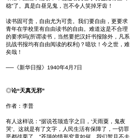
稳”了。真是白昼见鬼，岂不令人笑掉牙齿！

读书固可贵，自由尤为可贵。我们要自由，更要求
青年在学校里有自由读书的自由。难道这是不合理
的要求吗(所谓读书，当然要把汉奸书报除外，凡系
抗战书报均有自由阅读的权利)？噫欤！今之世，难
矣哉！

──《新华日报》1940年4月7日

◎
论“天真无邪”
作者：李普

有人这样说：“据说苍颉造字之日，‘天雨粟，鬼夜
哭’。这就是有了文字，人民生活有保障了，一切罪
恶都战栗了。”苍颉的情形究竟如何，我们暂且不去