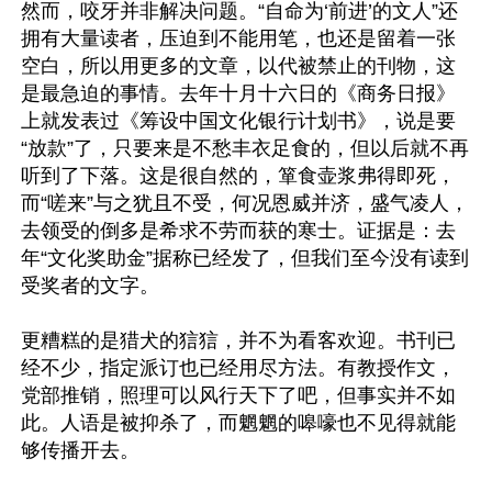
然而，咬牙并非解决问题。“自命为‘前进’的文人”还
拥有大量读者，压迫到不能用笔，也还是留着一张
空白，所以用更多的文章，以代被禁止的刊物，这
是最急迫的事情。去年十月十六日的《商务日报》
上就发表过《筹设中国文化银行计划书》，说是要
“放款”了，只要来是不愁丰衣足食的，但以后就不再
听到了下落。这是很自然的，箪食壶浆弗得即死，
而“嗟来”与之犹且不受，何况恩威并济，盛气凌人，
去领受的倒多是希求不劳而获的寒士。证据是：去
年“文化奖助金”据称已经发了，但我们至今没有读到
受奖者的文字。

更糟糕的是猎犬的狺狺，并不为看客欢迎。书刊已
经不少，指定派订也已经用尽方法。有教授作文，
党部推销，照理可以风行天下了吧，但事实并不如
此。人语是被抑杀了，而魍魍的嗥嚎也不见得就能
够传播开去。
