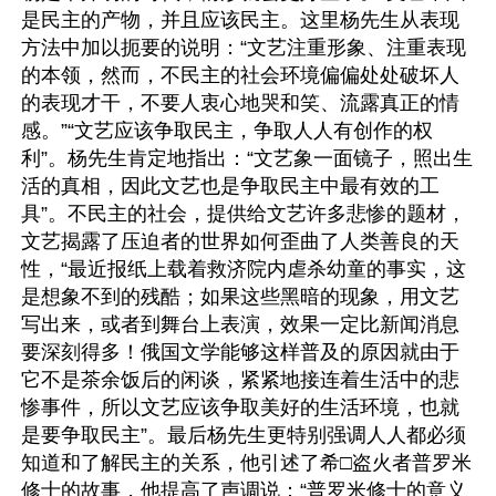
是民主的产物，并且应该民主。这里杨先生从表现
方法中加以扼要的说明：“文艺注重形象、注重表现
的本领，然而，不民主的社会环境偏偏处处破坏人
的表现才干，不要人衷心地哭和笑、流露真正的情
感。”“文艺应该争取民主，争取人人有创作的权
利”。杨先生肯定地指出：“文艺象一面镜子，照出生
活的真相，因此文艺也是争取民主中最有效的工
具”。不民主的社会，提供给文艺许多悲惨的题材，
文艺揭露了压迫者的世界如何歪曲了人类善良的天
性，“最近报纸上载着救济院内虐杀幼童的事实，这
是想象不到的残酷；如果这些黑暗的现象，用文艺
写出来，或者到舞台上表演，效果一定比新闻消息
要深刻得多！俄国文学能够这样普及的原因就由于
它不是茶余饭后的闲谈，紧紧地接连着生活中的悲
惨事件，所以文艺应该争取美好的生活环境，也就
是要争取民主”。最后杨先生更特别强调人人都必须
知道和了解民主的关系，他引述了希□盗火者普罗米
修士的故事，他提高了声调说：“普罗米修士的意义