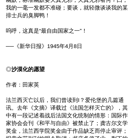
幽默，标准幽默要天真无邪，天真无邪者何？曰，
我的一毫一发都不准碰；要谈，就轻微谈谈我的某
排士兵的臭脚鸭！

呜呼，这真是“最自由国家之一”！

──《新华日报》1945年4月8日

◎
沙漠化的愿望
作者：田家英

法兰西灭亡以后，我们曾读到I？爱伦堡的几篇通
讯。去年《文摘》译载过《法国怎样灭亡的》，其
中有一段记述着战后法国文化统制的情形：国际作
家协会会刊《和平与自由》被禁止了；龚古尔文学
奖金，法兰西学院奖金由于作品缺乏而停止审评；