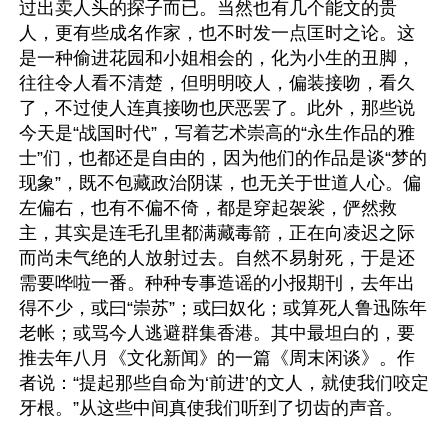
过出卖人头的探子而已。当然也有几个能文的贵
人，更有些成名作家，也不时发一点匡时之论。这
是一种偷进花园和小姐相会的，化为小生的丑脚，
往往令人看不清楚，但明明咬人，偏装接吻，看久
了，不过使人连真接吻也厌恶罢了。此外，那些说
今天是“战国时代”，写着艺术崇高的“永生作品的雅
士”们，也都还是自由的，因为他们的作品是谈“梦的
现象”，既不包藏政治阴谋，也无关于世道人心。偏
左偏右，也有不偏不倚，都是穿起袈裟，俨然救
主，其实是连毛孔里都满藏毒箭，正在向凌迟之际
而尚未气绝的人放射过去。自然不易射死，于是还
需要哗啦一番。种种专事造谣的小报期刊，去年出
得不少，或曰“崇苏”；或曰奴化；或算死人鲁迅陈年
老帐；或骂今人逃避群集香港。其中最坦白的，要
推去年八月《文化新闻》的一篇《周末闲谈》。作
者说：“提起那些自命为‘前进’的文人，就使我们咬定
牙根。”从这些中间真使我们听到了切齿的声音。
