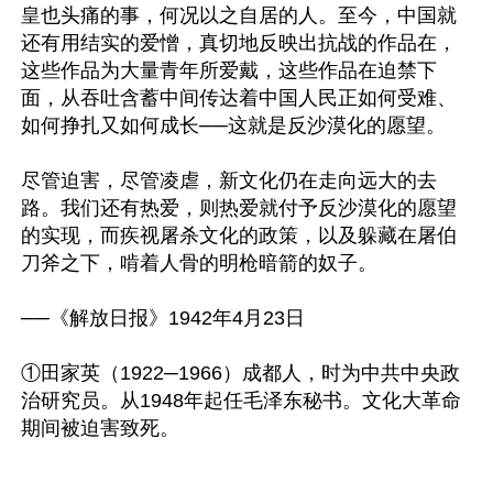
皇也头痛的事，何况以之自居的人。至今，中国就
还有用结实的爱憎，真切地反映出抗战的作品在，
这些作品为大量青年所爱戴，这些作品在迫禁下
面，从吞吐含蓄中间传达着中国人民正如何受难、
如何挣扎又如何成长──这就是反沙漠化的愿望。

尽管迫害，尽管凌虐，新文化仍在走向远大的去
路。我们还有热爱，则热爱就付予反沙漠化的愿望
的实现，而疾视屠杀文化的政策，以及躲藏在屠伯
刀斧之下，啃着人骨的明枪暗箭的奴子。

──《解放日报》1942年4月23日

①田家英（1922─1966）成都人，时为中共中央政
治研究员。从1948年起任毛泽东秘书。文化大革命
期间被迫害致死。
