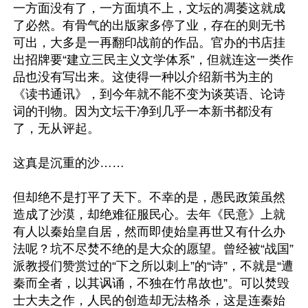
一方面没有了，一方面填不上，文坛的凋萎这就成
了必然。有骨气的出版家多停了业，存在的则无书
可出，大多是一再翻印战前的作品。官办的书店挂
出招牌要“建立三民主义文学体系”，但就连这一类作
品也没有写出来。这使得一种以介绍新书为主的
《读书通讯》，到今年就不能不变为谈英语、论诗
词的刊物。因为文坛干净到几乎一本新书都没有
了，无从评起。

这真是沉重的沙……

但却绝不是打平了天下。不幸的是，愚民政策虽然
造成了沙漠，却绝难征服民心。去年《民意》上就
有人以秦始皇自居，然而即使始皇再世又有什么办
法呢？坑不尽焚不绝的是大众的愿望。曾经被“战国”
派教授们赞赏过的“下之所以刺上”的“诗”，不就是“遭
秦而全者，以其讽诵，不独在竹帛故也”。可以焚毁
士大夫之作，人民的创造却无法格杀，这是连秦始