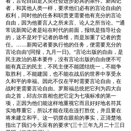
看，言论自由是人类社会进步必具的条件。新闻记
者，和其他人类一样，要求他们必有的言论自由的
权利，同时他的任务和职责更需要他有充分的言论
自由，因为他要言人之所未言、论人之所当论。”“通
常说新闻记者是站在时代的前面，报纸是指导社会
的，这不是对于记者的恭维，而是加重了记者的责
任。……新闻记者要执行他的任务，便需要充分的
言论自由”(同报，九月一日)。“言论出版的自由，是
民主政治的基本要件，没有言论出版的自由便不可
能有真正的民主，不民主便不能团结统一，不能争
取胜利，不能建国，也不能在战后的世界中享受永
久和平的幸福。因此不仅在平时需要言论自由，在
战时更需要言论自由。罗斯福总统把它列为四大自
由之首，邱吉尔首相也把它定为七项标准的第一
项，正因为他们能这样地重视它而且好好地名符其
实地尊重它，所以才能在现在连打胜仗，并且要在
将来建立和平。这一切摆在眼前的事实，正清楚地
指出了我们今天应有的要求”(三十三年九月二十三日