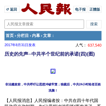
↺ 返回 
电子报
正體版
首页
分栏目
内幕
文章
›
›
›
：
2017年8月31日
发表
人气：
637,540
历史的先声─中共半个世纪前的承诺(四)(图)
非法建政前，中共呼吁让思想冲破牢笼；独裁后，中共24小时给老百姓
洗脑！
【人民报消息】人民报编者按：中共在四十年代国