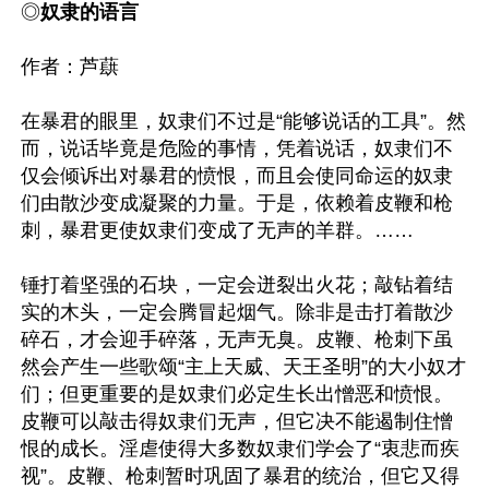
◎
奴隶的语言
作者：芦蕻

在暴君的眼里，奴隶们不过是“能够说话的工具”。然
而，说话毕竟是危险的事情，凭着说话，奴隶们不
仅会倾诉出对暴君的愤恨，而且会使同命运的奴隶
们由散沙变成凝聚的力量。于是，依赖着皮鞭和枪
刺，暴君更使奴隶们变成了无声的羊群。……

锤打着坚强的石块，一定会迸裂出火花；敲钻着结
实的木头，一定会腾冒起烟气。除非是击打着散沙
碎石，才会迎手碎落，无声无臭。皮鞭、枪刺下虽
然会产生一些歌颂“主上天威、天王圣明”的大小奴才
们；但更重要的是奴隶们必定生长出憎恶和愤恨。
皮鞭可以敲击得奴隶们无声，但它决不能遏制住憎
恨的成长。淫虐使得大多数奴隶们学会了“衷悲而疾
视”。皮鞭、枪刺暂时巩固了暴君的统治，但它又得