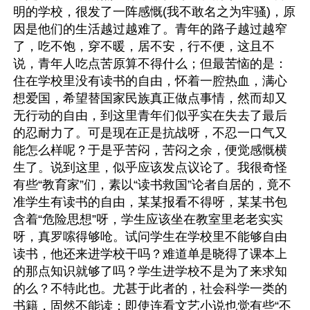
明的学校，很发了一阵感慨(我不敢名之为牢骚)，原
因是他们的生活越过越难了。青年的路子越过越窄
了，吃不饱，穿不暖，居不安，行不便，这且不
说，青年人吃点苦原算不得什么；但最苦恼的是：
住在学校里没有读书的自由，怀着一腔热血，满心
想爱国，希望替国家民族真正做点事情，然而却又
无行动的自由，到这里青年们似乎实在失去了最后
的忍耐力了。可是现在正是抗战呀，不忍一口气又
能怎么样呢？于是乎苦闷，苦闷之余，便觉感慨横
生了。说到这里，似乎应该发点议论了。我很奇怪
有些“教育家”们，素以“读书救国”论者自居的，竟不
准学生有读书的自由，某某报看不得呀，某某书包
含着“危险思想”呀，学生应该坐在教室里老老实实
呀，真罗嗦得够呛。试问学生在学校里不能够自由
读书，他还来进学校干吗？难道单是晓得了课本上
的那点知识就够了吗？学生进学校不是为了来求知
的么？不特此也。尤甚于此者的，社会科学一类的
书籍，固然不能读；即使连看文艺小说也觉有些“不