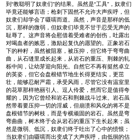
到“教聪明了奴隶们”的结果。虽然是“工具”，奴隶们
毕竟还能够言语；枪刺下固然不允许大声疾呼，但
奴隶们却学会了嗫嚅而道。虽然，声音是那样的低
沉，那样的微弱，但奴隶们毕竟不甘于忍受无声的
耻辱了。这声音将会慰借着受难者的创伤，吐露出
对喝血者的嫉恶，激励起复仇的愿望的。正象岩石
下的种籽，虽然被阻塞，被压抑，但它终于弯弯曲
曲，从石缝里成长起来，从岩石的重压、荆棘的轧
栎中间，让幼芽迎向阳光。自然它不再有挺然卓立
的英姿，但它会盘根错节地生长得更结实，更茁
壮，能够忍耐严霜，承受风雨，尽管它没有温室里
的花草那样艳丽引人、逗人伶爱，然而它是值得夸
耀的，因为它曾经和岩石和荆棘战斗过来。岩石虽
然带着要压抑一切的淫威，但崩溃和风化的将不是
盘根错节的树枝，而是专横顽固的岩石。虽然是弯
弯曲曲，树木终于会从岩石的重压下生长起来；虽
然是微弱、低沉，奴隶们终于吐出了心中的愤恨；
当奴隶们由嗫嚅而出变成了大声疾呼，由低徊的估