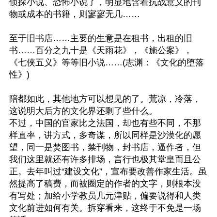
侦探小说、恐怖小说了，明显地含着抗战意义的刊
物或成本的书籍，则寥寥无几……

至于旧书店……主要的生意是在租书，出租的旧
书……百分之九十是《天雨花》，《施公案》，
《七侠五义》等等旧小说……(志渊：《文化的堕落
性》)

陪都如此，其他地方可以想见的了。荒凉，冷落，
这说明大后方的文化界还剩了些什么。

不过，中国的官家比之法国，却也有些不同，不那
样直率，讲方式，多奇谋，所以同样是沙漠化的愿
望，同一是焚图书，禁刊物，封书店，逼作者，但
我们这里就还有许多排场，言行也极其堂皇而且公
正。去年叫过“建设文化”，宣布要改善作家生活。虽
然提高了稿费，而被圈定的作者的文字，则根本没
有写处；加给小学教员几元津贴，偏要说得和人类
文化前进如何有关。拆穿看来，这终于不免是一场