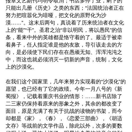
报章文艺副刊均明令取消；书店多停了业，剩下的
只能出几册《历史》之类的东西；“法国统治者正在
努力把喧嚣化为喑哑，把文化的原野化为沙
漠……”。这末后两句，真说着了历来统治者在文化
上的“能”“干”。圣君之治“非以明民，将以愚民”的信
条，看来中外的英雄都是恪守着的了。最适于被牵
着鼻子，任人指定谁是他的友敌，导引该走去的方
向，是必须使下民们存在在愚顽无知、浑浑沌沌之
中，而这也就必须消灭一切新的声音，统制，文化
上的沙漠化。

在我们这个国家里，几年来努力实现着的“沙漠化”的
愿望，也已经有了它的政绩。今年一月八号的《新
蜀报》，记载着重庆书业的情形：……新书店除了
二三家仍保持着原来的形象之外，其余的都改变了
面目，原是充满了有关于抗战的读物的书架，而今
却都是《家》，《春》，《恋爱三部曲》，《胡适
文存》等战前的文学作品，除此以外，次多的要数