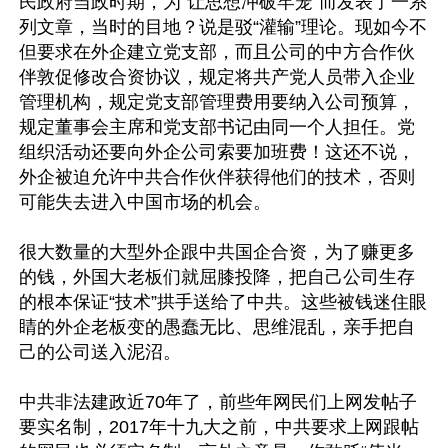
民政府当政时期，为“让思想冲破牢笼”而发表了一系
列文章，当时的目地？说是驳“灌输”理论。现如今不
但要求在外企建立党支部，而且公司的中方合作伙
伴敦促修改合资协议，规定将共产党人员带入企业
管理机构，规定党支部管理费用要纳入公司预算，
规定董事会主席和党支部书记由同一个人担任。党
组织活动还要向外企公司索要加班费！这还不说，
外企被迫允许中共合作伙伴获得他们的技术，否则
可能失去进入中国市场的机会。

很大数量的大型外企跟中共国企合资，为了赚更多
的钱，外国大老板们就屈膝投降，把自己公司生存
的根本保证“技术”拱手送给了中共。这些被钱迷住眼
睛的外企老板变的愚蠢无比、思维混乱，亲手把自
己的公司送入泥沼。

中共非法建政近70年了，前些年网民们上网发帖子
要实名制，2017年十九大之前，中共要求上网跟帖