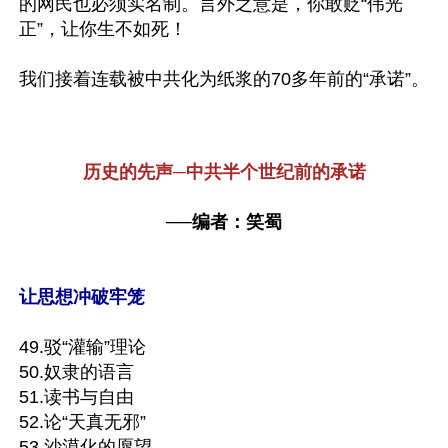
的网民也必须实名制。言外之意是，你敢贬“伟光
正”，让你生不如死！ 

我们接着连载被中共化为纸浆的70多年前的“承诺”。

历史的先声─中共半个世纪前的承诺
──编者：笑蜀
让思想冲破牢笼
49.驳“灌输”理论

50.奴隶的语言

51.读书与自由

52.论“天真无邪”

53.沙漠化的愿望
