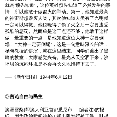
就是‘预先知道’，这位英雄预先知道了必然发生的事
情，所以他敢于做盗火的举动。第一，他知道最高
的神宙斯想毁灭人类，其次他知道人类有了光明就
一定可以得救。他也晓得了偷了火之后一定要遭受
残酷的惩罚。然而单是这三点还不够，他敢于这样
做，最重要的一点，是他知道这位大神一定要倒
塌！”“大神一定要倒塌”，这是一句意味深长的话，
杨晦教授的讲演，就在这里结束。同学们踱出了黑
暗的教室，大家感觉兴奋。星光从天空洒下来，沙
坪坝的沉闷环境是不会再长久地维持下去了。

──《新华日报》1944年6月12日

◎
言论自由与民主
澳洲雪梨(即澳大利亚首都悉尼市──编者注)的报
纸，因为政治新闻被检扣和出版发行被干涉，引起