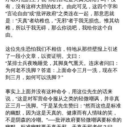
有，没有这样大胆的奴才。由此可见，这四个字和
“言论自由”或“批评政府”之类连在一起，那意思就
是：“天真”者幼稚也，“无邪”者于我无损也。惟其幼
稚，所以于我无碍，那么你说吧，我给你这个自
由。

这位先生恐怕我们不相信，特地从那些壁报上引述
了一段小文章，以资证明。文曰：

“某排士兵夜晚睡觉，其脚臭气熏天。连床者问曰：
为何老不洗脚？答道：上面命令三月一洗，现在不
到三月，如何可以洗脚？”

事实上上面并没有这种命令，用这位先生的话来
说，“这是对军营命令服从之类的轻微嘲讽，并非真
正三月一洗脚。”于是某先生赞曰：“然而这也是标准
的幽默，因为这是天真的、健康而有人情味的笑，
不是阴森的冷嘲。”──批评政府要轻微嘲讽要标准的