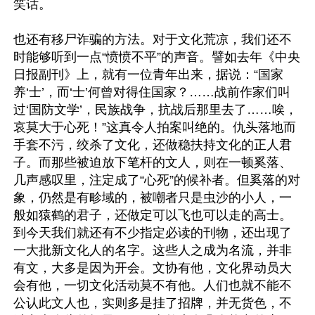
笑话。

也还有移尸诈骗的方法。对于文化荒凉，我们还不
时能够听到一点“愤愤不平”的声音。譬如去年《中央
日报副刊》上，就有一位青年出来，据说：“国家
养‘士’，而‘士’何曾对得住国家？……战前作家们叫
过‘国防文学’，民族战争，抗战后那里去了……唉，
哀莫大于心死！”这真令人拍案叫绝的。仇头落地而
手套不污，绞杀了文化，还做稳扶持文化的正人君
子。而那些被迫放下笔杆的文人，则在一顿奚落、
几声感叹里，注定成了“心死”的候补者。但奚落的对
象，仍然是有畛域的，被嘲者只是虫沙的小人，一
般如猿鹤的君子，还做定可以飞也可以走的高士。
到今天我们就还有不少指定必读的刊物，还出现了
一大批新文化人的名字。这些人之成为名流，并非
有文，大多是因为开会。文协有他，文化界动员大
会有他，一切文化活动莫不有他。人们也就不能不
公认此文人也，实则多是挂了招牌，并无货色，不