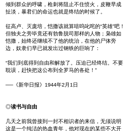
倾到群众的呼啸，枪刺将阻止不住愤火，皮鞭早成
扯淡，暴君们的命运也就是终结的时候了。

征高卢、灭庞培，恺撒该就算喑呜叱咤的“英雄”吧！
但独夫之旁毕竟还有勃鲁脱司那样的人物；枭雄如
恺撒，始终还继续不了他的统治，在他的尸体旁
边，奴隶们早已就发出过钢铁的巨响了：

“我们到底得到自由和解放了。压迫已经终结。不要
耽误，赶快把这公布到全罗马的各处！”

──《新华日报》1944年2月1日

◎
读书与自由
几天之前我曾接到一封不相识者的来信，无须说明
这是一个纯洁的热血青年，他对现在的某些不大开