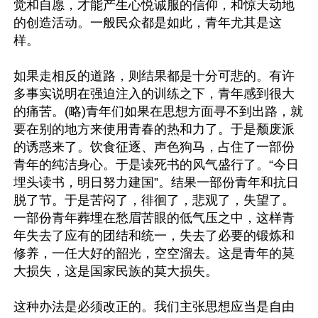
觉和自愿，才能产生心悦诚服的信仰，和惊天动地
的创造活动。一般民众都是如此，青年尤其是这
样。

如果走相反的道路，则结果都是十分可悲的。有许
多事实说明在强迫注入的训练之下，青年感到很大
的痛苦。(略)青年们如果在思想方面寻不到出路，就
要在别的地方来使用青春的热和力了。于是颓废派
的诱惑来了。饮食征逐、声色狗马，占住了一部份
青年的纯洁身心。于是读死书的风气盛行了。“今日
埋头读书，明日努力建国”。结果一部份青年和抗日
脱了节。于是苦闷了，徘徊了，悲观了，失望了。
一部份青年葬埋在愁眉苦眼的低气压之中，这样青
年失去了应有的团结和统一，失去了必要的锻炼和
修养，一任大好的韶光，空空溜去。这是青年的莫
大损失，这是国家民族的莫大损失。

这种办法是必须改正的。我们主张思想应当是自由