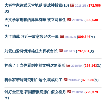
大科学家往返天堂地狱 完成神旨意(10)
🖼️
(
172,586
2018/2/8
次)
天文学家掰哧的津津有味 被立马截住
🖼️
(
360,630
2018/2/7
次)
为了独裁 习近平故意忘记这一幕
🖼️
(
809,546
次)
2018/2/6
刘云山爱将慎海雄任大裤衩台长
🖼️
(
737,691
次)
2018/2/5
神来了！当你看到史前文明这两图形
🖼️
(
298,143
次)
2018/2/4
科学家若能研究明白这个,就成功了
🖼️
(
370,936
次)
2018/2/2
讨好金正恩 韩国情报院漂白假玄松月
🖼️
(
729,379
2018/2/1
次)