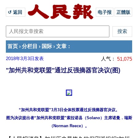
↺ 返回 
电子报
正體版
首页
分栏目
国际
文章
›
›
›
：
2018年3月3日
发表
人气：
51,075
"加州共和党联盟"通过反强摘器官决议(图)
“加州共和党联盟”3月3日全体投票通过反强摘器官决议。

图为决议提出者“加州共和党联盟”索拉诺县（Solano）主席诺曼．瑞斯