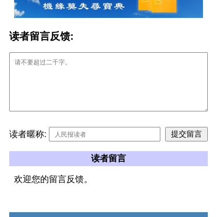
读者留言反馈:
读者暱称:
读者留言
欢迎您的留言反馈。