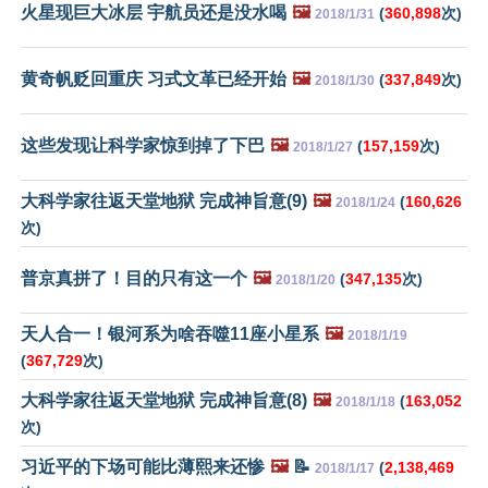
火星现巨大冰层 宇航员还是没水喝
🖼️
(
360,898
次)
2018/1/31
黄奇帆贬回重庆 习式文革已经开始
🖼️
(
337,849
次)
2018/1/30
这些发现让科学家惊到掉了下巴
🖼️
(
157,159
次)
2018/1/27
大科学家往返天堂地狱 完成神旨意(9)
🖼️
(
160,626
2018/1/24
次)
普京真拼了！目的只有这一个
🖼️
(
347,135
次)
2018/1/20
天人合一！银河系为啥吞噬11座小星系
🖼️
2018/1/19
(
367,729
次)
大科学家往返天堂地狱 完成神旨意(8)
🖼️
(
163,052
2018/1/18
次)
习近平的下场可能比薄熙来还惨
🖼️
📝
(
2,138,469
2018/1/17