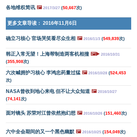
各地维权简讯
🖼️
(
50,667
次)
2017/3/27
更多文章导读：
2016年11月6日
确立习核心 官场哭笑看尽众生相
🖼️
(
549,839
次)
2016/11/3
韩正入常无望！上海帮制造两客机相撞
🖼️▶️
2016/10/31
(
355,908
次)
六次喊拥护习核心 李鸿忠药量过猛
🖼️
(
524,453
2016/10/28
次)
NASA曾收到地心来电 但不让大众知道
🖼️
2016/10/27
(
74,141
次)
面对镜头 苏荣对江曾依然抱幻想
🖼️
(
151,460
次)
2016/10/26
六中全会期间的又一个黑色幽默
🖼️
(
154,049
次)
2016/10/25