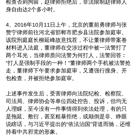
检查否则拘留，赵律师拒绝后，非法限制赵律师人
身自由达2个多小时。

4、2016年10月11日上午，北京的董前勇律师与张
赞宁律师前往河北省邯郸市肥乡县法院参加庭审。
该院刑庭庭长柳延峰故意找茬，不让董律师带案卷
材料进入法庭，董律师在交涉过程中被一法警打了
两个耳光，当律师质问法警为何打人，法警回答︰
“打人是强制手段的一种！”董律师两个手机被法警抢
走，董律师下午要求参加庭审，又遭强行搜身、开
包检查，并被拒绝参加庭审。

上述事件发生后，受害律师向法院纪检、检察院、
司法局、律师协会等单位四处控告、投诉，但均无
人理睬，至今没有一件事情得到依法处理，有的只
是拖延、敷衍，甚至粗暴拒绝，或颠倒是非、睁眼
说瞎话，与习近平提出的“依法治国”背道而驰，还维
持着中共邪党的形象。
