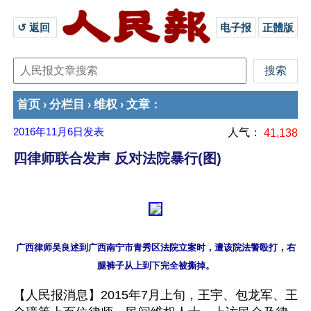
↺ 返回 
电子报
正體版
首页
分栏目
维权
文章
›
›
›
：
2016年11月6日
发表
人气：
41,138
四律师联合发声 反对法院暴行(图)
广西律师吴良述到广西南宁市青秀区法院立案时，遭该院法警殴打，右
【人民报消息】2015年7月上旬，王宇、包龙军、王