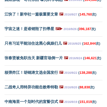
江快了！新华社一篇极重要文章
🖼️
(
145,760
次)
2016/9/27
宇宙之迷！是谁销毁了扫帚星
🖼️▶️
(
396,187
次)
2016/9/26
只有习近平能治住这黑心疯娘们儿
🖼️
(
162,844
次)
2016/9/25
张春贤被免职当天 新疆官场倒一片
🖼️
(
146,621
次)
2016/9/24
核弹炸江！胡锦涛文选全国发行
🖼️
(
138,288
次)
2016/9/22
二战奇人用特异功能击败希特勒
🖼️
(
88,838
次)
2016/9/20
中南海里一个划时代的宣誓仪式
🖼️
(
151,019
次)
2016/9/19