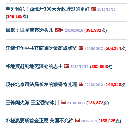
罕见预兆！西班牙300天无政府过的更好
🖼️
2016/10/16
(
146,199
次)
幽默：世界警察选头儿
🖼️▶️
(
391,332
次)
2016/10/15
江绵恒创中共官商通吃最高成就奖
🖼️
(
506,284
次)
2016/10/13
将地震赶到地壳深处的恩主
🖼️
(
295,968
次)
2016/10/13
现任北京司法局长发的狠誓将兑现
🖼️
(
149,826
次)
2016/10/12
王锋闯火海 王宝强钻冰川
🖼️
(
138,872
次)
2016/10/11
朴槿惠要斩首金正恩 美国不允许
🖼️
(
155,625
次)
2016/10/9