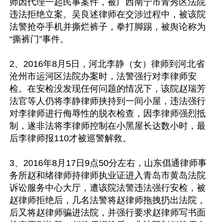
师因代理一起民事案件，被广西南宁市青秀区法院
违法拒绝立案。吴良述律师在交涉过程中，被该院
法警抢夺手机并撕烂裤子，拳打脚踢，被舆论称为
“撕裤门”事件。

2、2016年8月5日，河北李静（女）律师到河北省
沧州市运河区法院办案时，法警强行对李律师安
检。在安检没发现任何问题的情况下，该院赵瑞芳
法官等人仍将李静律师挟持到一间小屋，违法强行
对李律师进行侮辱性的脱衣检查，因李律师强烈抵
制，遂非法将李律师控制在小黑屋长达数小时，最
后李律师报110才被巡警解救。

3、2016年8月17日9点50分左右，山东倡通律师事
务所赵和绪律师持律师执业证进入青岛市黄岛法院
诉讼服务中心大厅，遭该院法警违法强行安检，被
赵律师拒绝后，几名法警将赵律师拖拽扔出法院，
后又将赵律师骗进法院，并强行要求赵律师写书面