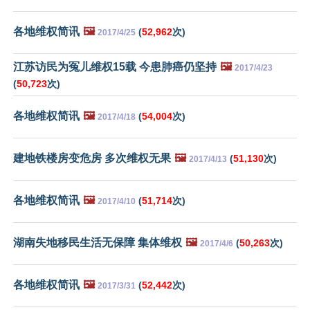
各地维权简讯
🖼️
(
52,962
次)
2017/4/25
江苏访民为冤儿维权15载 今患肺癌仍坚持
🖼️
2017/4/23
(
50,723
次)
各地维权简讯
🖼️
(
54,004
次)
2017/4/18
建地铁楼房变危房 多次维权无果
🖼️
(
51,130
次)
2017/4/13
各地维权简讯
🖼️
(
51,714
次)
2017/4/10
湖南失地移民生活无保障 集体维权
🖼️
(
50,263
次)
2017/4/6
各地维权简讯
🖼️
(
52,442
次)
2017/3/31