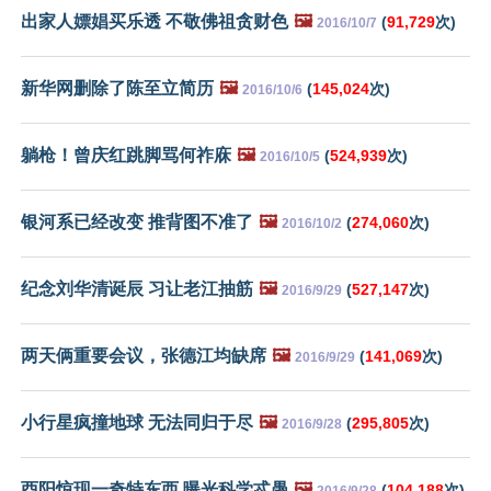
出家人嫖娼买乐透 不敬佛祖贪财色
🖼️
(
91,729
次)
2016/10/7
新华网删除了陈至立简历
🖼️
(
145,024
次)
2016/10/6
躺枪！曾庆红跳脚骂何祚庥
🖼️
(
524,939
次)
2016/10/5
银河系已经改变 推背图不准了
🖼️
(
274,060
次)
2016/10/2
纪念刘华清诞辰 习让老江抽筋
🖼️
(
527,147
次)
2016/9/29
两天俩重要会议，张德江均缺席
🖼️
(
141,069
次)
2016/9/29
小行星疯撞地球 无法同归于尽
🖼️
(
295,805
次)
2016/9/28
酉阳惊现一奇特东西 曝光科学忒愚
🖼️
(
104,188
次)
2016/9/28