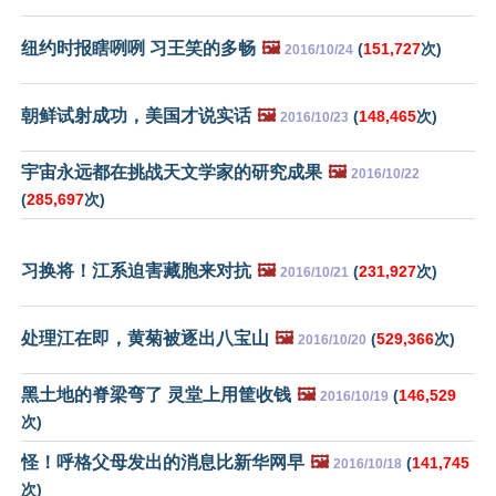
纽约时报瞎咧咧 习王笑的多畅
🖼️
(
151,727
次)
2016/10/24
朝鲜试射成功，美国才说实话
🖼️
(
148,465
次)
2016/10/23
宇宙永远都在挑战天文学家的研究成果
🖼️
2016/10/22
(
285,697
次)
习换将！江系迫害藏胞来对抗
🖼️
(
231,927
次)
2016/10/21
处理江在即，黄菊被逐出八宝山
🖼️
(
529,366
次)
2016/10/20
黑土地的脊梁弯了 灵堂上用筐收钱
🖼️
(
146,529
2016/10/19
次)
怪！呼格父母发出的消息比新华网早
🖼️
(
141,745
2016/10/18
次)