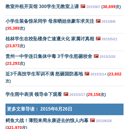
教室外租开宾馆 300学生无教室上课
🖼️
(
36,699
次)
2015/9/7
小学生装备惊呆同学 母亲晒娃坐豪车求关注
🖼️
2015/9/6
(
35,389
次)
桂林学生在校坠楼身亡速遭火化 家属讨真相
🖼️
2015/5/21
(
23,873
次)
贵州一中学连日集体中毒 3千学生怒砸校舍
🖼️
2015/3/20
(
23,293
次)
近3千高技学生军训不满 怒砸国防基地
🖼️
(
23,602
2015/3/14
次)
学生雨中表演 领导伞下观看
🖼️
(
29,158
次)
2015/3/17
更多文章导读：
2015年6月26日
鳄鱼大战！薄熙来周永康进去的惊人内幕
🖼️
2015/6/28
(
321,970
次)