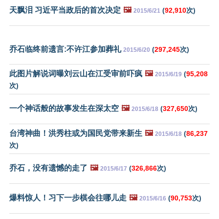
天飘泪 习近平当政后的首次决定
🖼️
(
92,910
次)
2015/6/21
乔石临终前遗言:不许江参加葬礼
(
297,245
次)
2015/6/20
此图片解说词曝刘云山在江受审前吓疯
🖼️
(
95,208
2015/6/19
次)
一个神话般的故事发生在深太空
🖼️
(
327,650
次)
2015/6/18
台湾神曲！洪秀柱或为国民党带来新生
🖼️
(
86,237
2015/6/18
次)
乔石，没有遗憾的走了
🖼️
(
326,866
次)
2015/6/17
爆料惊人！习下一步棋会往哪儿走
🖼️
(
90,753
次)
2015/6/16