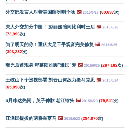
外交部发言人对着美国瞎咧咧个啥
🖼️
(
80,697
次)
2015/6/27
夫人外交加分中国！ 彭丽媛陪同比利时王后
🖼️
2015/6/26
(
73,996
次)
为了明天的你！重庆大足千手观音完美修复
🖼️
2015/6/25
(
303,232
次)
曝光后首现身 程慕阳难圆"难民"梦
🖼️
(
267,162
次)
2015/6/25
王岐山下个巡视部署 刘云山何故力挺马克思
🖼️
2015/6/24
(
65,098
次)
6月咋这热闹，英子伸脖 老江缩头
🖼️
(
79,541
次)
2015/6/23
江泽民提拔的两将军落马
🖼️
(
294,970
次)
2015/6/22