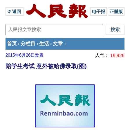
↺ 返回 
电子报
正體版
首页
分栏目
生活
文章
›
›
›
：
2015年6月26日
发表
人气：
19,926
陪学生考试 意外被哈佛录取(图)