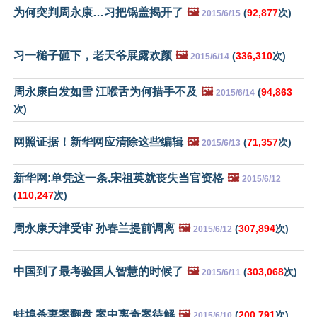
为何突判周永康…习把锅盖揭开了
🖼️
(
92,877
次)
2015/6/15
习一槌子砸下，老天爷展露欢颜
🖼️
(
336,310
次)
2015/6/14
周永康白发如雪 江喉舌为何措手不及
🖼️
(
94,863
2015/6/14
次)
网照证据！新华网应清除这些编辑
🖼️
(
71,357
次)
2015/6/13
新华网:单凭这一条,宋祖英就丧失当官资格
🖼️
2015/6/12
(
110,247
次)
周永康天津受审 孙春兰提前调离
🖼️
(
307,894
次)
2015/6/12
中国到了最考验国人智慧的时候了
🖼️
(
303,068
次)
2015/6/11
蚌埠杀妻案翻盘 案中离奇案待解
🖼️
(
200,791
次)
2015/6/10