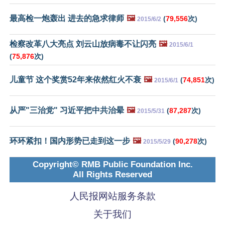
最高检一炮轰出 进去的急求律师
🖼️
(
79,556
次)
2015/6/2
检察改革八大亮点 刘云山放病毒不让闪亮
🖼️
2015/6/1
(
75,876
次)
儿童节 这个奖赏52年来依然红火不衰
🖼️
(
74,851
次)
2015/6/1
从严"三治党" 习近平把中共治晕
🖼️
(
87,287
次)
2015/5/31
环环紧扣！国内形势已走到这一步
🖼️
(
90,278
次)
2015/5/29
Copyright© RMB Public Foundation Inc.
All Rights Reserved
人民报网站服务条款
关于我们