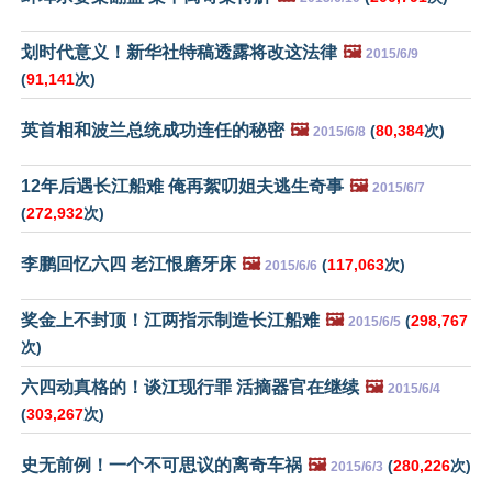
划时代意义！新华社特稿透露将改这法律
🖼️
2015/6/9
(
91,141
次)
英首相和波兰总统成功连任的秘密
🖼️
(
80,384
次)
2015/6/8
12年后遇长江船难 俺再絮叨姐夫逃生奇事
🖼️
2015/6/7
(
272,932
次)
李鹏回忆六四 老江恨磨牙床
🖼️
(
117,063
次)
2015/6/6
奖金上不封顶！江两指示制造长江船难
🖼️
(
298,767
2015/6/5
次)
六四动真格的！谈江现行罪 活摘器官在继续
🖼️
2015/6/4
(
303,267
次)
史无前例！一个不可思议的离奇车祸
🖼️
(
280,226
次)
2015/6/3