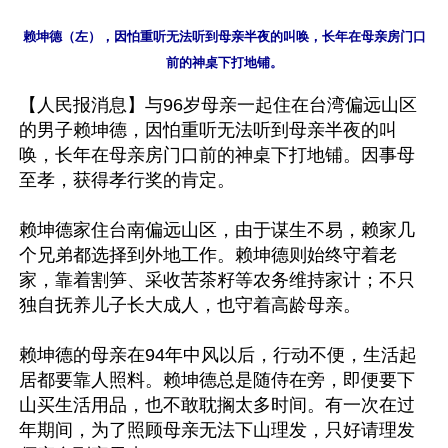
赖坤德（左），因怕重听无法听到母亲半夜的叫唤，长年在母亲房门口
【人民报消息】与96岁母亲一起住在台湾偏远山区
的男子赖坤德，因怕重听无法听到母亲半夜的叫
唤，长年在母亲房门口前的神桌下打地铺。因事母
至孝，获得孝行奖的肯定。

赖坤德家住台南偏远山区，由于谋生不易，赖家几
个兄弟都选择到外地工作。赖坤德则始终守着老
家，靠着割笋、采收苦茶籽等农务维持家计；不只
独自抚养儿子长大成人，也守着高龄母亲。

赖坤德的母亲在94年中风以后，行动不便，生活起
居都要靠人照料。赖坤德总是随侍在旁，即便要下
山买生活用品，也不敢耽搁太多时间。有一次在过
年期间，为了照顾母亲无法下山理发，只好请理发