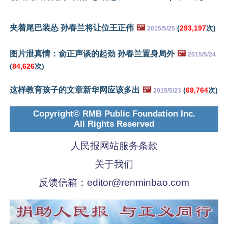
夹着尾巴装怂 孙春兰将让位王正伟
🖼️
(
293,197
次)
2015/5/25
图片泄真情：俞正声谈的起劲 孙春兰置身局外
🖼️
2015/5/24
(
84,626
次)
这样教育孩子的文章新华网应该多出
🖼️
(
69,764
次)
2015/5/23
Copyright© RMB Public Foundation Inc.
All Rights Reserved
人民报网站服务条款
关于我们
反馈信箱：
editor@renminbao.com