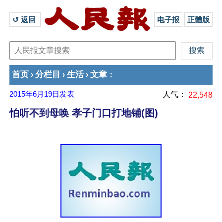
↺ 返回 
电子报
正體版
首页
分栏目
生活
文章
›
›
›
：
2015年6月19日
发表
人气：
22,548
怕听不到母唤 孝子门口打地铺(图)