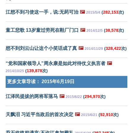
江想不到习使这一手，说:无药可治
🖼️
(
282,153
次)
2015/5/4
童工悲歌 13岁童过劳死在鞋厂门口
🖼️
(
38,578
次)
2014/12/5
想不到刘云山让这个小笑话成了真
🖼️
(
328,422
次)
2014/11/29
“党和国家领导人”周永康是如此对待仗义执言者
🖼️
(
139,878
次)
2014/10/25
更多文章导读：
2015年6月19日
江泽民提拔的两将军落马
🖼️
(
294,970
次)
2015/6/22
天飘泪 习近平当政后的首次决定
🖼️
(
92,910
次)
2015/6/21
乔石临终前遗言:不许江参加葬礼
(
297,245
次)