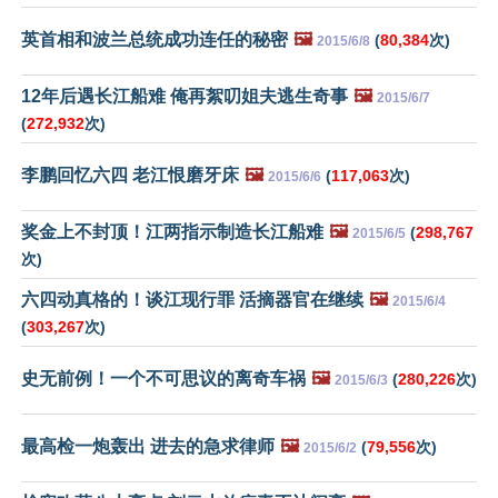
英首相和波兰总统成功连任的秘密
🖼️
(
80,384
次)
2015/6/8
12年后遇长江船难 俺再絮叨姐夫逃生奇事
🖼️
2015/6/7
(
272,932
次)
李鹏回忆六四 老江恨磨牙床
🖼️
(
117,063
次)
2015/6/6
奖金上不封顶！江两指示制造长江船难
🖼️
(
298,767
2015/6/5
次)
六四动真格的！谈江现行罪 活摘器官在继续
🖼️
2015/6/4
(
303,267
次)
史无前例！一个不可思议的离奇车祸
🖼️
(
280,226
次)
2015/6/3
最高检一炮轰出 进去的急求律师
🖼️
(
79,556
次)
2015/6/2