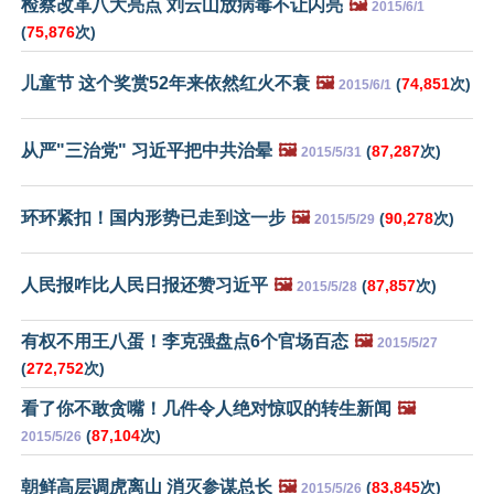
检察改革八大亮点 刘云山放病毒不让闪亮
🖼️
2015/6/1
(
75,876
次)
儿童节 这个奖赏52年来依然红火不衰
🖼️
(
74,851
次)
2015/6/1
从严"三治党" 习近平把中共治晕
🖼️
(
87,287
次)
2015/5/31
环环紧扣！国内形势已走到这一步
🖼️
(
90,278
次)
2015/5/29
人民报咋比人民日报还赞习近平
🖼️
(
87,857
次)
2015/5/28
有权不用王八蛋！李克强盘点6个官场百态
🖼️
2015/5/27
(
272,752
次)
看了你不敢贪嘴！几件令人绝对惊叹的转生新闻
🖼️
(
87,104
次)
2015/5/26
朝鲜高层调虎离山 消灭参谋总长
🖼️
(
83,845
次)
2015/5/26