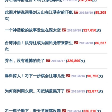
2015/6/20
此图片解说词曝刘云山在江受审前吓疯
🖼️
(
95,208
2015/6/19
次)
一个神话般的故事发生在深太空
🖼️
(
327,650
次)
2015/6/18
台湾神曲！洪秀柱或为国民党带来新生
🖼️
(
86,237
2015/6/18
次)
乔石，没有遗憾的走了
🖼️
(
326,866
次)
2015/6/17
爆料惊人！习下一步棋会往哪儿走
🖼️
(
90,753
次)
2015/6/16
为何突判周永康…习把锅盖揭开了
🖼️
(
92,877
次)
2015/6/15
习一槌子砸下，老天爷展露欢颜
🖼️
(
336,310
次)
2015/6/14