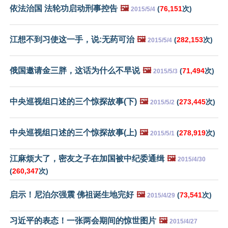
依法治国 法轮功启动刑事控告
🖼️
(
76,151
次)
2015/5/4
江想不到习使这一手，说:无药可治
🖼️
(
282,153
次)
2015/5/4
俄国邀请金三胖，这话为什么不早说
🖼️
(
71,494
次)
2015/5/3
中央巡视组口述的三个惊探故事(下)
🖼️
(
273,445
次)
2015/5/2
中央巡视组口述的三个惊探故事(上)
🖼️
(
278,919
次)
2015/5/1
江麻烦大了，密友之子在加国被中纪委通缉
🖼️
2015/4/30
(
260,347
次)
启示！尼泊尔强震 佛祖诞生地完好
🖼️
(
73,541
次)
2015/4/29
习近平的表态！一张两会期间的惊世图片
🖼️
2015/4/27