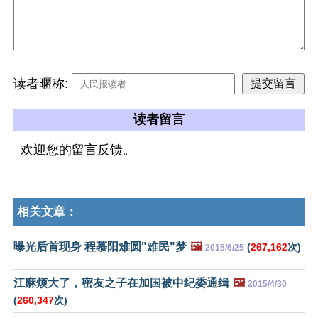
读者暱称:
读者留言
欢迎您的留言反馈。
相关文章：
曝光后首现身 程慕阳难圆"难民"梦
🖼️
(
267,162
次)
2015/6/25
江麻烦大了，密友之子在加国被中纪委通缉
🖼️
2015/4/30
(
260,347
次)