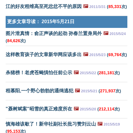
江的好友程维高至死忿忿不平的原因
🖼️
(
85,331
次)
2011/3/31
更多文章导读：
2015年5月21日
图片泄真情：俞正声谈的起劲 孙春兰置身局外
🖼️
2015/5/24
(
84,626
次)
这样教育孩子的文章新华网应该多出
🖼️
(
69,764
次)
2015/5/23
杀猪榜！老虎苍蝇惧怕任前公示
🖼️
(
281,181
次)
2015/5/22
程慕阳,一个野心勃勃的通缉逃犯
🖼️
(
271,937
次)
2015/5/21
"聂树斌案"昭雪的真正难度所在
🖼️
(
212,114
次)
2015/5/20
慎海雄该歇了！新华社副社长批习赞刘云山
🖼️
2015/5/19
(
95,153
次)