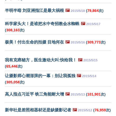
半明半暗 刘亚洲指江是最大祸根
🖼️
(
79,864
次)
2015/5/18
科学家头大！是谁把水中奇招教会水蜘蛛
🖼️
2015/5/17
(
308,163
次)
极美！付出生命的拍摄 目地何在
🖼️
(
309,773
次)
2015/5/16
我有克癌秘方，医生激动大叫:快给我！
🖼️
2015/5/15
(
65,446
次)
让摄影师心潮澎湃的一幕：别让我孤独
🖼️
2015/5/14
(
305,058
次)
高人指点习近平 铁三角能耐大增
🖼️
(
101,901
次)
2015/5/13
新华社是差照相器材还是缺摄影记者
🖼️
(
76,959
次)
2015/5/12