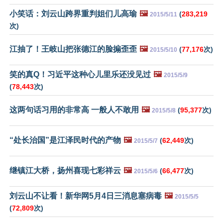
小笑话：刘云山跨界重判姐们儿高瑜
🖼️
(
283,219
2015/5/11
次)
江抽了！王岐山把张德江的脸搧歪歪
🖼️
(
77,176
次)
2015/5/10
笑的真Q！习近平这种心儿里乐还没见过
🖼️
2015/5/9
(
78,443
次)
这两句话习用的非常高 一般人不敢用
🖼️
(
95,377
次)
2015/5/8
“处长治国”是江泽民时代的产物
🖼️
(
62,449
次)
2015/5/7
继镇江大桥，扬州喜现七彩祥云
🖼️
(
66,477
次)
2015/5/6
刘云山不让看！新华网5月4日三消息塞病毒
🖼️
2015/5/5
(
72,809
次)