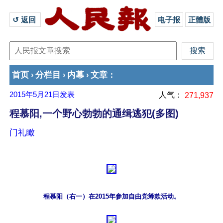
↺ 返回 
电子报
正體版
首页
分栏目
内幕
文章
›
›
›
：
2015年5月21日
发表
人气：
271,937
程慕阳,一个野心勃勃的通缉逃犯(多图)
门礼瞰
程慕阳（右一）在2015年参加自由党筹款活动。