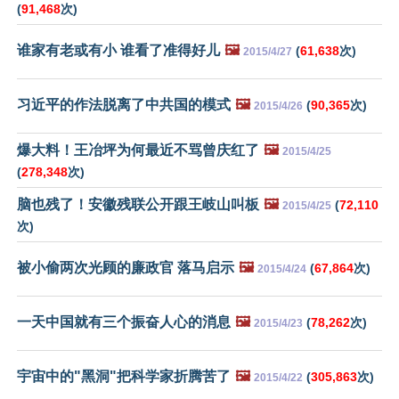
(
91,468
次)
谁家有老或有小 谁看了准得好儿
🖼️
(
61,638
次)
2015/4/27
习近平的作法脱离了中共国的模式
🖼️
(
90,365
次)
2015/4/26
爆大料！王冶坪为何最近不骂曾庆红了
🖼️
2015/4/25
(
278,348
次)
脑也残了！安徽残联公开跟王岐山叫板
🖼️
(
72,110
2015/4/25
次)
被小偷两次光顾的廉政官 落马启示
🖼️
(
67,864
次)
2015/4/24
一天中国就有三个振奋人心的消息
🖼️
(
78,262
次)
2015/4/23
宇宙中的"黑洞"把科学家折腾苦了
🖼️
(
305,863
次)
2015/4/22