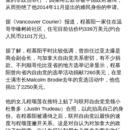
重的非政治罪行”，因挪用公款罪被中国政府通缉，
从而拒绝了他2014年11月提出的难民身份的申请。

据《Vancouver Courier》报道，程慕阳一家住在温
哥华橡树岭社区，住宅目前估价约339万美元(约合
人民币2101万元)。

据了解，程慕阳平时比较低调，曾担任过亚太爆是
商会副会长，与加拿大自由党关系密切，有不少捐
款。不列颠哥伦比亚省的地方选举记录显示，程慕
阳曾向省内自由党的选举活动捐献7260美元，在里
士满市长Malcolm Brodie去年的竞选活动中，他也
捐出了2250美元。

他的女儿程颂莲在推特上贴了与联邦自由党党领小
杜鲁多（Justin Trudeau）合照，以此抬高自己的身
份。在程慕阳被通缉之后，联邦自由党以最快的速
度与程颂莲撇开关系。这是对自认为对加拿大的政