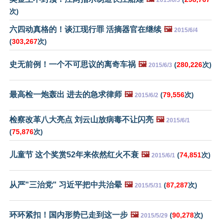
2015/6/5
次)
六四动真格的！谈江现行罪 活摘器官在继续
🖼️
2015/6/4
(
303,267
次)
史无前例！一个不可思议的离奇车祸
🖼️
(
280,226
次)
2015/6/3
最高检一炮轰出 进去的急求律师
🖼️
(
79,556
次)
2015/6/2
检察改革八大亮点 刘云山放病毒不让闪亮
🖼️
2015/6/1
(
75,876
次)
儿童节 这个奖赏52年来依然红火不衰
🖼️
(
74,851
次)
2015/6/1
从严"三治党" 习近平把中共治晕
🖼️
(
87,287
次)
2015/5/31
环环紧扣！国内形势已走到这一步
🖼️
(
90,278
次)
2015/5/29