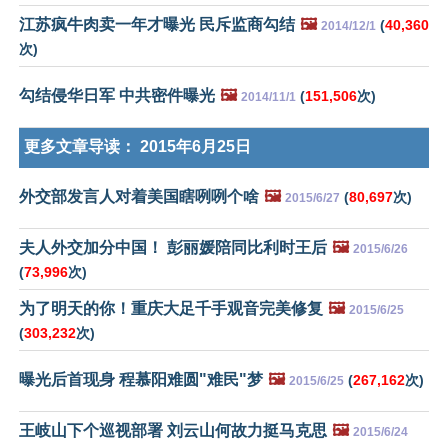
江苏疯牛肉卖一年才曝光 民斥监商勾结
🖼️
(
40,360
2014/12/1
次)
勾结侵华日军 中共密件曝光
🖼️
(
151,506
次)
2014/11/1
更多文章导读：
2015年6月25日
外交部发言人对着美国瞎咧咧个啥
🖼️
(
80,697
次)
2015/6/27
夫人外交加分中国！ 彭丽媛陪同比利时王后
🖼️
2015/6/26
(
73,996
次)
为了明天的你！重庆大足千手观音完美修复
🖼️
2015/6/25
(
303,232
次)
曝光后首现身 程慕阳难圆"难民"梦
🖼️
(
267,162
次)
2015/6/25
王岐山下个巡视部署 刘云山何故力挺马克思
🖼️
2015/6/24