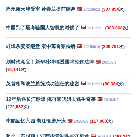
周永康天津受审 孙春兰提前调离
🖼️
(
307,894
次)
2015/6/12
中国到了最考验国人智慧的时候了
🖼️
(
303,068
次)
2015/6/11
蚌埠杀妻案翻盘 案中离奇案待解
🖼️
(
200,791
次)
2015/6/10
划时代意义！新华社特稿透露将改这法律
🖼️
2015/6/9
(
91,141
次)
英首相和波兰总统成功连任的秘密
🖼️
(
80,384
次)
2015/6/8
12年后遇长江船难 俺再絮叨姐夫逃生奇事
🖼️
2015/6/7
(
272,932
次)
李鹏回忆六四 老江恨磨牙床
🖼️
(
117,063
次)
2015/6/6
奖金上不封顶！江两指示制造长江船难
🖼️
(
298,767