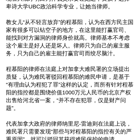
卑诗大学UBC政治科学专业，让她当律师。

教女儿“从不轻言放弃”的程慕阳，认为在西方民主国
家有很多可以钻空子的地方，在这里能打赢官司、
能找到对方漏洞的律师身价就高。律师基本不考虑
这个雇主是好人还是坏人。律师只为自己的雇主服
务，只为自己的雇主能打赢官司而绞尽脑汁。

程慕阳的律师在法庭上对加拿大难民署的立场提出
质疑，认为难民署驳回程慕阳的难民申请，是基于
“有理由认为程犯了罪”这样的认定，而所有针对程慕
阳的指控都是围绕价值1000万元人民币的北京产权
出售给河北省一案，“并不存在犯罪，仅是财产问
题”。

代表加拿大政府的律师纳里尼-雷迪则在法庭上说，
难民署只需要发现“那些与对程慕阳的指控有关的严
重原因”，就可以驳回其获得难民保护的申请。
