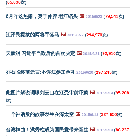
(
65,098
次)
6月咋这热闹，英子伸脖 老江缩头
🖼️
(
79,541
次)
2015/6/23
江泽民提拔的两将军落马
🖼️
(
294,970
次)
2015/6/22
天飘泪 习近平当政后的首次决定
🖼️
(
92,910
次)
2015/6/21
乔石临终前遗言:不许江参加葬礼
(
297,245
次)
2015/6/20
此图片解说词曝刘云山在江受审前吓疯
🖼️
(
95,208
2015/6/19
次)
一个神话般的故事发生在深太空
🖼️
(
327,650
次)
2015/6/18
台湾神曲！洪秀柱或为国民党带来新生
🖼️
(
86,237
2015/6/18