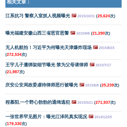
相关文章：
江系抗习 警察入室抓人视频曝光
🖼️
(
25,624
次)
2015/10/31
曝光福建安徽山西三省恶官恶警
🖼️
(
21,290
次)
2015/9/6
无人机航拍！习近平为何曝光天津爆炸现场
🖼️
2015/8/15
(
272,534
次)
王宇儿子遭绑架细节曝光 禁为父母请律师
🖼️
2015/7/17
(
21,987
次)
庆安公安局政委虐待律师恶行被曝光
🖼️
(
25,239
次)
2015/6/6
程慕阳,一个野心勃勃的通缉逃犯
🖼️
(
271,937
次)
2015/5/21
一张世界罕见图片：曝光江泽民真实现况
🖼️
2014/12/25
(
179,330
次)