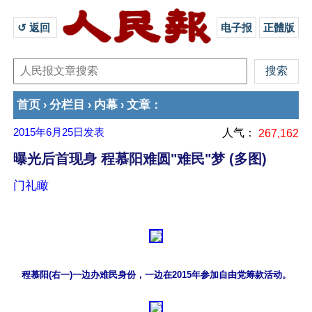
↺ 返回 
电子报
正體版
首页
分栏目
内幕
文章
›
›
›
：
2015年6月25日
发表
人气：
267,162
曝光后首现身 程慕阳难圆"难民"梦 (多图)
门礼瞰
程慕阳(右一)一边办难民身份，一边在2015年参加自由党筹款活动。