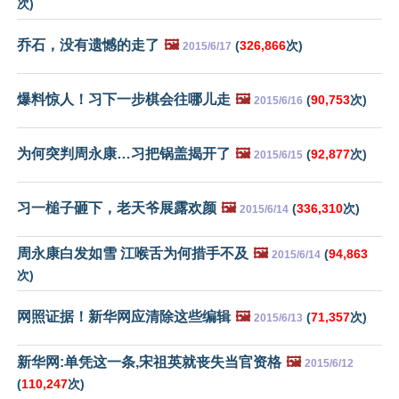
次)
乔石，没有遗憾的走了
🖼️
(
326,866
次)
2015/6/17
爆料惊人！习下一步棋会往哪儿走
🖼️
(
90,753
次)
2015/6/16
为何突判周永康…习把锅盖揭开了
🖼️
(
92,877
次)
2015/6/15
习一槌子砸下，老天爷展露欢颜
🖼️
(
336,310
次)
2015/6/14
周永康白发如雪 江喉舌为何措手不及
🖼️
(
94,863
2015/6/14
次)
网照证据！新华网应清除这些编辑
🖼️
(
71,357
次)
2015/6/13
新华网:单凭这一条,宋祖英就丧失当官资格
🖼️
2015/6/12
(
110,247
次)