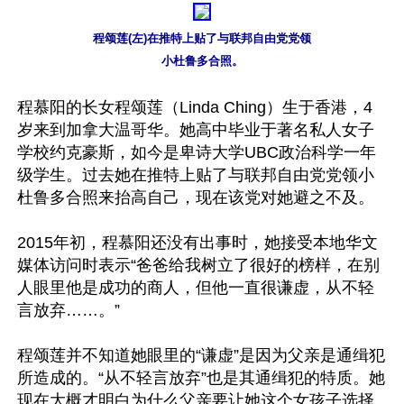
程颂莲(左)在推特上贴了与联邦自由党党领

小杜鲁多合照。
程慕阳的长女程颂莲（Linda Ching）生于香港，4
岁来到加拿大温哥华。她高中毕业于著名私人女子
学校约克豪斯，如今是卑诗大学UBC政治科学一年
级学生。过去她在推特上贴了与联邦自由党党领小
杜鲁多合照来抬高自己，现在该党对她避之不及。

2015年初，程慕阳还没有出事时，她接受本地华文
媒体访问时表示“爸爸给我树立了很好的榜样，在别
人眼里他是成功的商人，但他一直很谦虚，从不轻
言放弃……。”

程颂莲并不知道她眼里的“谦虚”是因为父亲是通缉犯
所造成的。“从不轻言放弃”也是其通缉犯的特质。她
现在大概才明白为什么父亲要让她这个女孩子选择