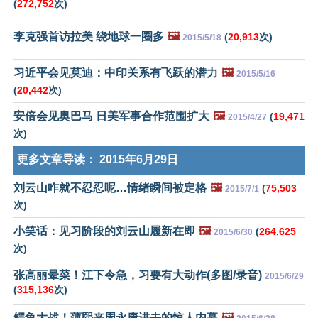
(
272,752
次)
李克强首访拉美 绕地球一圈多
🖼️
(
20,913
次)
2015/5/18
习近平会见莫迪：中印关系有飞跃的潜力
🖼️
2015/5/16
(
20,442
次)
安倍会见奥巴马 日美军事合作范围扩大
🖼️
(
19,471
2015/4/27
次)
更多文章导读：
2015年6月29日
刘云山咋就不忍忍呢…情绪瞬间被定格
🖼️
(
75,503
2015/7/1
次)
小笑话：见习阶段的刘云山履新在即
🖼️
(
264,625
2015/6/30
次)
张高丽晕菜！江下令急，习要有大动作(多图/录音)
2015/6/29
(
315,136
次)
鳄鱼大战！薄熙来周永康进去的惊人内幕
🖼️