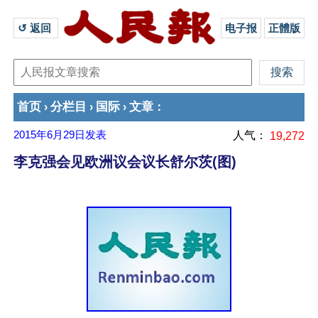
↺ 返回 
电子报
正體版
首页
分栏目
国际
文章
›
›
›
：
2015年6月29日
发表
人气：
19,272
李克强会见欧洲议会议长舒尔茨(图)