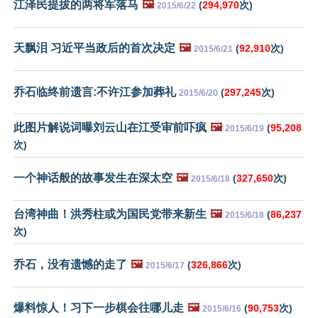
江泽民提拔的两将军落马
🖼️
(
294,970
次)
2015/6/22
天飘泪 习近平当政后的首次决定
🖼️
(
92,910
次)
2015/6/21
乔石临终前遗言:不许江参加葬礼
(
297,245
次)
2015/6/20
此图片解说词曝刘云山在江受审前吓疯
🖼️
(
95,208
2015/6/19
次)
一个神话般的故事发生在深太空
🖼️
(
327,650
次)
2015/6/18
台湾神曲！洪秀柱或为国民党带来新生
🖼️
(
86,237
2015/6/18
次)
乔石，没有遗憾的走了
🖼️
(
326,866
次)
2015/6/17
爆料惊人！习下一步棋会往哪儿走
🖼️
(
90,753
次)
2015/6/16