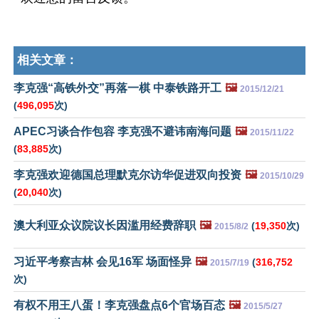
相关文章：
李克强“高铁外交”再落一棋 中泰铁路开工
🖼️
2015/12/21
(
496,095
次)
APEC习谈合作包容 李克强不避讳南海问题
🖼️
2015/11/22
(
83,885
次)
李克强欢迎德国总理默克尔访华促进双向投资
🖼️
2015/10/29
(
20,040
次)
澳大利亚众议院议长因滥用经费辞职
🖼️
(
19,350
次)
2015/8/2
习近平考察吉林 会见16军 场面怪异
🖼️
(
316,752
2015/7/19
次)
有权不用王八蛋！李克强盘点6个官场百态
🖼️
2015/5/27