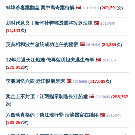
蚌埠杀妻案翻盘 案中离奇案待解
🖼️
(
200,791
次)
2015/6/10
划时代意义！新华社特稿透露将改这法律
🖼️
2015/6/9
(
91,141
次)
英首相和波兰总统成功连任的秘密
🖼️
(
80,384
次)
2015/6/8
12年后遇长江船难 俺再絮叨姐夫逃生奇事
🖼️
2015/6/7
(
272,932
次)
李鹏回忆六四 老江恨磨牙床
🖼️
(
117,063
次)
2015/6/6
奖金上不封顶！江两指示制造长江船难
🖼️
(
298,767
2015/6/5
次)
六四动真格的！谈江现行罪 活摘器官在继续
🖼️
2015/6/4
(
303,267
次)