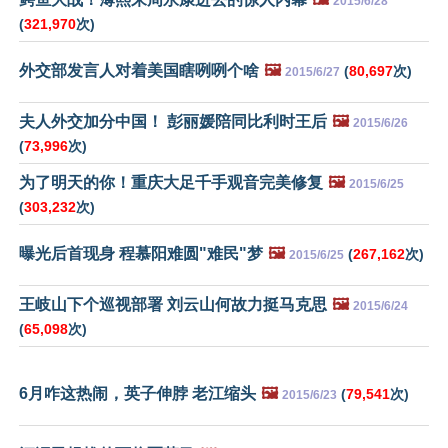
2015/6/28
(
321,970
次)
外交部发言人对着美国瞎咧咧个啥
🖼️
(
80,697
次)
2015/6/27
夫人外交加分中国！ 彭丽媛陪同比利时王后
🖼️
2015/6/26
(
73,996
次)
为了明天的你！重庆大足千手观音完美修复
🖼️
2015/6/25
(
303,232
次)
曝光后首现身 程慕阳难圆"难民"梦
🖼️
(
267,162
次)
2015/6/25
王岐山下个巡视部署 刘云山何故力挺马克思
🖼️
2015/6/24
(
65,098
次)
6月咋这热闹，英子伸脖 老江缩头
🖼️
(
79,541
次)
2015/6/23