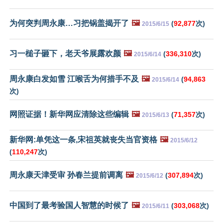
为何突判周永康…习把锅盖揭开了
🖼️
(
92,877
次)
2015/6/15
习一槌子砸下，老天爷展露欢颜
🖼️
(
336,310
次)
2015/6/14
周永康白发如雪 江喉舌为何措手不及
🖼️
(
94,863
2015/6/14
次)
网照证据！新华网应清除这些编辑
🖼️
(
71,357
次)
2015/6/13
新华网:单凭这一条,宋祖英就丧失当官资格
🖼️
2015/6/12
(
110,247
次)
周永康天津受审 孙春兰提前调离
🖼️
(
307,894
次)
2015/6/12
中国到了最考验国人智慧的时候了
🖼️
(
303,068
次)
2015/6/11