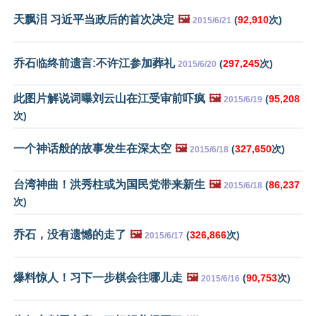
天飘泪 习近平当政后的首次决定
🖼️
(
92,910
次)
2015/6/21
乔石临终前遗言:不许江参加葬礼
(
297,245
次)
2015/6/20
此图片解说词曝刘云山在江受审前吓疯
🖼️
(
95,208
2015/6/19
次)
一个神话般的故事发生在深太空
🖼️
(
327,650
次)
2015/6/18
台湾神曲！洪秀柱或为国民党带来新生
🖼️
(
86,237
2015/6/18
次)
乔石，没有遗憾的走了
🖼️
(
326,866
次)
2015/6/17
爆料惊人！习下一步棋会往哪儿走
🖼️
(
90,753
次)
2015/6/16