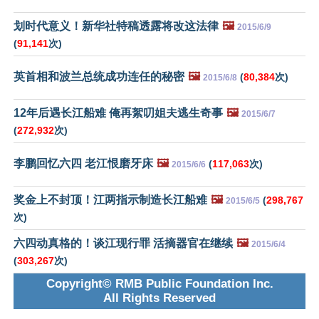
划时代意义！新华社特稿透露将改这法律
🖼️
2015/6/9
(
91,141
次)
英首相和波兰总统成功连任的秘密
🖼️
(
80,384
次)
2015/6/8
12年后遇长江船难 俺再絮叨姐夫逃生奇事
🖼️
2015/6/7
(
272,932
次)
李鹏回忆六四 老江恨磨牙床
🖼️
(
117,063
次)
2015/6/6
奖金上不封顶！江两指示制造长江船难
🖼️
(
298,767
2015/6/5
次)
六四动真格的！谈江现行罪 活摘器官在继续
🖼️
2015/6/4
(
303,267
次)
Copyright© RMB Public Foundation Inc.
All Rights Reserved