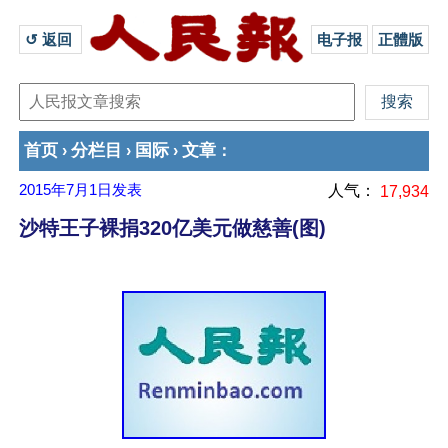
↺ 返回 
电子报
正體版
首页
分栏目
国际
文章
›
›
›
：
2015年7月1日
发表
人气：
17,934
沙特王子裸捐320亿美元做慈善(图)