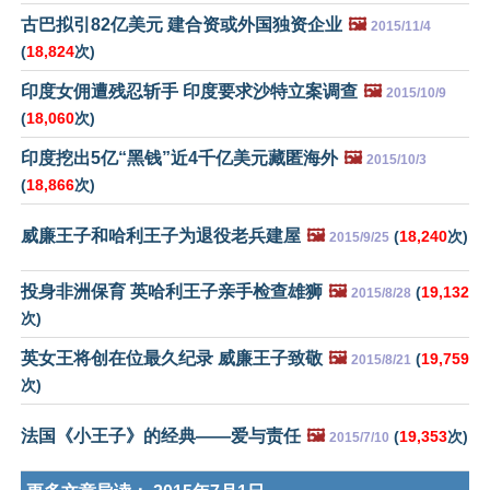
古巴拟引82亿美元 建合资或外国独资企业
🖼️
2015/11/4
(
18,824
次)
印度女佣遭残忍斩手 印度要求沙特立案调查
🖼️
2015/10/9
(
18,060
次)
印度挖出5亿“黑钱”近4千亿美元藏匿海外
🖼️
2015/10/3
(
18,866
次)
威廉王子和哈利王子为退役老兵建屋
🖼️
(
18,240
次)
2015/9/25
投身非洲保育 英哈利王子亲手检查雄狮
🖼️
(
19,132
2015/8/28
次)
英女王将创在位最久纪录 威廉王子致敬
🖼️
(
19,759
2015/8/21
次)
法国《小王子》的经典——爱与责任
🖼️
(
19,353
次)
2015/7/10