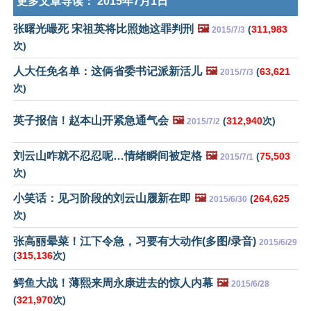
更多文章导读：
2015年7月1日
张曙光嘬死 宋祖英将比照她这罪判刑
🖼️
(
311,983
2015/7/3
次)
人大任免名单：这俩省委书记派新活儿
🖼️
(
63,621
2015/7/3
次)
英子报信！赵本山开紧急通气会
🖼️
(
312,940
次)
2015/7/2
刘云山咋就不忍忍呢…情绪瞬间被定格
🖼️
(
75,503
2015/7/1
次)
小笑话：见习阶段的刘云山履新在即
🖼️
(
264,625
2015/6/30
次)
张高丽晕菜！江下令急，习要有大动作(多图/录音)
2015/6/29
(
315,136
次)
鳄鱼大战！薄熙来周永康进去的惊人内幕
🖼️
2015/6/28
(
321,970
次)