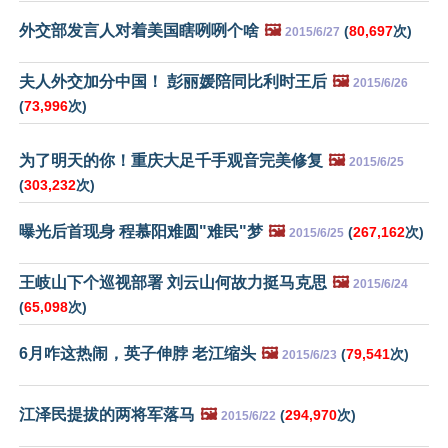
外交部发言人对着美国瞎咧咧个啥
🖼️
(
80,697
次)
2015/6/27
夫人外交加分中国！ 彭丽媛陪同比利时王后
🖼️
2015/6/26
(
73,996
次)
为了明天的你！重庆大足千手观音完美修复
🖼️
2015/6/25
(
303,232
次)
曝光后首现身 程慕阳难圆"难民"梦
🖼️
(
267,162
次)
2015/6/25
王岐山下个巡视部署 刘云山何故力挺马克思
🖼️
2015/6/24
(
65,098
次)
6月咋这热闹，英子伸脖 老江缩头
🖼️
(
79,541
次)
2015/6/23
江泽民提拔的两将军落马
🖼️
(
294,970
次)
2015/6/22