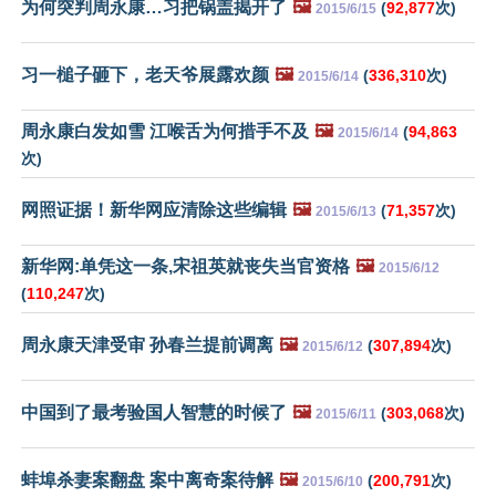
为何突判周永康…习把锅盖揭开了
🖼️
(
92,877
次)
2015/6/15
习一槌子砸下，老天爷展露欢颜
🖼️
(
336,310
次)
2015/6/14
周永康白发如雪 江喉舌为何措手不及
🖼️
(
94,863
2015/6/14
次)
网照证据！新华网应清除这些编辑
🖼️
(
71,357
次)
2015/6/13
新华网:单凭这一条,宋祖英就丧失当官资格
🖼️
2015/6/12
(
110,247
次)
周永康天津受审 孙春兰提前调离
🖼️
(
307,894
次)
2015/6/12
中国到了最考验国人智慧的时候了
🖼️
(
303,068
次)
2015/6/11
蚌埠杀妻案翻盘 案中离奇案待解
🖼️
(
200,791
次)
2015/6/10