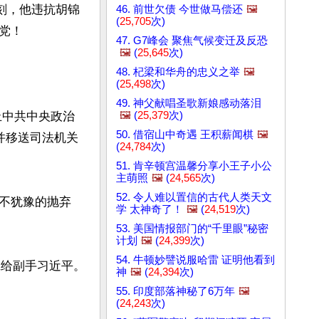
刻，他违抗胡锦
46. 前世欠债 今世做马偿还
🖼️
(
25,705
次)
！

47. G7峰会 聚焦气候变迁及反恐
🖼️
(
25,645
次)
48. 杞梁和华舟的忠义之举
🖼️
(
25,498
次)
49. 神父献唱圣歌新娘感动落泪
🖼️
(
25,379
次)
止中共中央政治
50. 借宿山中奇遇 王积薪闻棋
🖼️
并移送司法机关
(
24,784
次)
51. 肯辛顿宫温馨分享小王子小公
主萌照
🖼️
(
24,565
次)
52. 令人难以置信的古代人类天文
不犹豫的抛弃
学 太神奇了！
🖼️
(
24,519
次)
53. 美国情报部门的“千里眼”秘密
计划
🖼️
(
24,399
次)
54. 牛顿妙譬说服哈雷 证明他看到
班给副手习近平。
神
🖼️
(
24,394
次)
55. 印度部落神秘了6万年
🖼️
(
24,243
次)