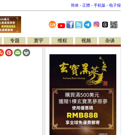
简体
-
正體
-
手机版
-
电子报
专题
寰宇
维权
视频
杂谈