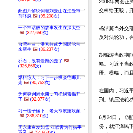
2008年两会
交棒给王毅，升
此图片解说词曝刘云山在江受审
前吓疯
🖼️
(
95,208
次)
一个神话般的故事发生在深太空
杨洁篪当外交
🖼️
(
327,650
次)
反对法轮功，否
台湾神曲！洪秀柱或为国民党带
来新生
🖼️
(
86,237
次)
胡锦涛当政期
乔石，没有遗憾的走了
🖼️
幅。习近平当
(
326,866
次)
语、横幅，而且
爆料惊人！习下一步棋会往哪儿
走
🖼️
(
90,753
次)
在国内，习近
为何突判周永康…习把锅盖揭开
了
🖼️
(
92,877
次)
刑。镇压法轮
习一槌子砸下，老天爷展露欢颜
🖼️
(
336,310
次)
6月24日，《
份，就江泽民
周永康白发如雪 江喉舌为何措手
不及
🖼️
(
94,863
次)