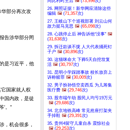
同比利时王后
🖼️
(
73,996
次)
26. 网照证据！新华网应清除这些
，涉华部分再次攻
编辑
🖼️
(
71,357
次)
27. 王岐山下个巡视部署 刘云山何
故力挺马克思
🖼️
(
65,098
次)
28. 心跳停止后 神告诉他“没事”
🖼️
报告涉华部分罔
(
31,638
次)
29. 拆迁款谈不拢 人大代表捅死钉
子户
🖼️
(
30,896
次)
30. 这猫咪命大 下葬5天自挖坟复
的是习近平，他
活
🖼️
(
30,797
次)
31. 昆明小学踩踏事故 校长放弃上
诉称赎罪
🖼️
(
30,009
次)
32. 男子扮孙悟空卖西瓜 为儿筹集
其它国家就人权
医疗费
🖼️
(
29,746
次)
33. 股市端午劫 股民人均亏19万元
中国内政，是徒
🖼️
(
29,686
次)
。”

34. 北京地铁高峰 常见抢座打架夹
手掉鞋
🖼️
(
29,391
次)
35. 贵州4留守儿童自杀 震惊社会
涉，机会很多，
🖼️
(
29,253
次)