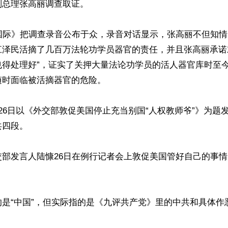
总理张高丽调查取证。

查国际》把调查录音公布于众，录音对话显示，张高丽不但知
江泽民活摘了几百万法轮功学员器官的责任，并且张高丽承诺
也得处理好”，证实了关押大量法论功学员的活人器官库时至
时面临被活摘器官的危险。

26日以《外交部敦促美国停止充当别国“人权教师爷”》为题
四段。

交部发言人陆慷26日在例行记者会上敦促美国管好自己的事
的是“中国”，但实际指的是《九评共产党》里的中共和具体作