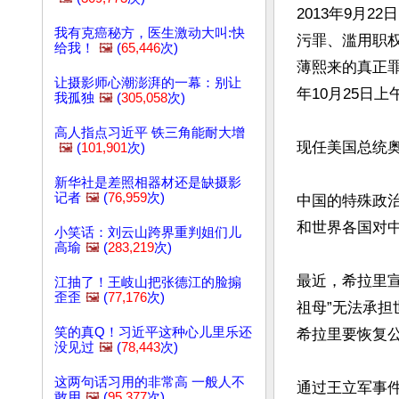
2013年9月
我有克癌秘方，医生激动大叫:快
污罪、滥用职
给我！
🖼️
(
65,446
次)
薄熙来的真正罪
让摄影师心潮澎湃的一幕：别让
年10月25日
我孤独
🖼️
(
305,058
次)
高人指点习近平 铁三角能耐大增
现任美国总统
🖼️
(
101,901
次)
新华社是差照相器材还是缺摄影
记者
🖼️
(
76,959
次)
中国的特殊政
和世界各国对中
小笑话：刘云山跨界重判姐们儿
高瑜
🖼️
(
283,219
次)
最近，希拉里宣
江抽了！王岐山把张德江的脸搧
歪歪
🖼️
(
77,176
次)
祖母”无法承
笑的真Q！习近平这种心儿里乐还
希拉里要恢复公
没见过
🖼️
(
78,443
次)
这两句话习用的非常高 一般人不
通过王立军事
敢用
🖼️
(
95,377
次)