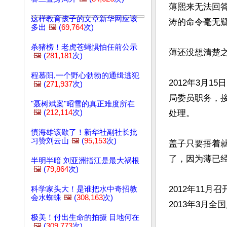
薄熙来无法回
这样教育孩子的文章新华网应该
涛的命令毫无
多出
🖼️
(
69,764
次)
杀猪榜！老虎苍蝇惧怕任前公示
薄还没想清楚之
🖼️
(
281,181
次)
程慕阳,一个野心勃勃的通缉逃犯
2012年3月
🖼️
(
271,937
次)
局委员职务，接
"聂树斌案"昭雪的真正难度所在
🖼️
(
212,114
次)
处理。

慎海雄该歇了！新华社副社长批
习赞刘云山
🖼️
(
95,153
次)
盖子只要捂着
了，因为薄已经
半明半暗 刘亚洲指江是最大祸根
🖼️
(
79,864
次)
2012年11
科学家头大！是谁把水中奇招教
会水蜘蛛
🖼️
(
308,163
次)
2013年3月
极美！付出生命的拍摄 目地何在
🖼️
(
309,773
次)