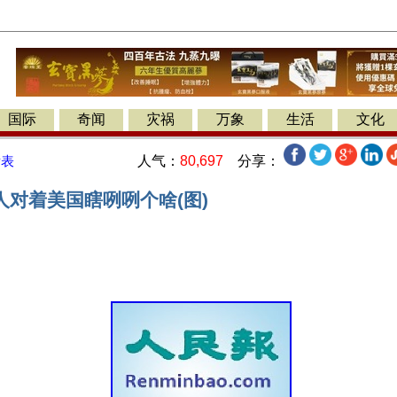
国际
奇闻
灾祸
万象
生活
文化
人气：
80,697
分享：
发表
人对着美国瞎咧咧个啥(图)