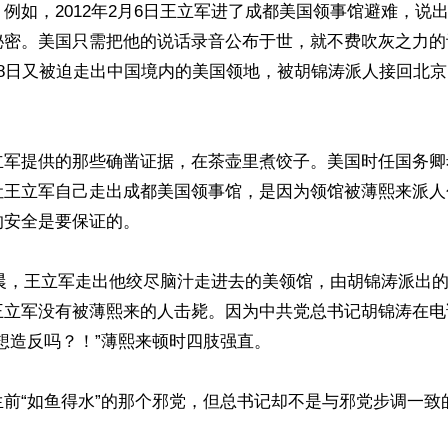
例如，2012年2月6日王立军进了成都美国领事馆避难，说
秘密。美国只需把他的说话录音公布于世，就不费吹灰之力的
月8日又被迫走出中国境内的美国领地，被胡锦涛派人接回北
立军提供的那些确凿证据，在茶壶里煮饺子。美国时任国务卿
让王立军自己走出成都美国领事馆，是因为领馆被薄熙来派人
安全是要保证的。

8日晨，王立军走出他绞尽脑汁走进去的美领馆，由胡锦涛派出
王立军没有被薄熙来的人击毙。因为中共党总书记胡锦涛在电
想造反吗？！”薄熙来顿时四肢强直。

前“如鱼得水”的那个邪党，但总书记却不是与邪党步调一致的