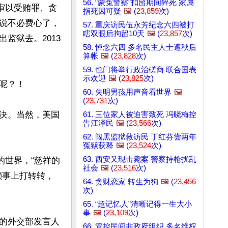
56. “蒙冤警察”扣留期间猝死 家属
一审以受贿罪、贪
指死因可疑
🖼️
(
23,859
次)
说不必费心了，
57. 重庆访民伍永芳纪念六四被打
瞎双眼后拘留10天
🖼️
(
23,857
次)
监狱去。2013
58. 悼念六四 多名民主人士遭秋后
算帐
🖼️
(
23,828
次)
59. 也门将举行政治磋商 联合国表
示欢迎
🖼️
(
23,825
次)
？！

60. 失明男孩用声音看世界
🖼️
(
23,731
次)
决。当然，美国
61. 三位家人被迫害致死 冯晓梅控
告江泽民
🖼️
(
23,566
次)
62. 闯黑监狱救访民 丁红芬尝两年
冤狱获释
🖼️
(
23,524
次)
63. 西安又现击毙案 警察持枪扰乱
的世界，“慈祥的
社会
🖼️
(
23,516
次)
琐事上打转转，
64. 贪财恋家 转生为狗
🖼️
(
23,456
次)
65. “超记忆人”清晰记得一生大小
事
🖼️
(
23,109
次)
的外交部发言人
66. 管控民间非政府组织 多名维权