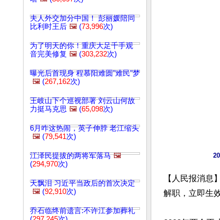
夫人外交加分中国！ 彭丽媛陪同
比利时王后
🖼️
(
73,996
次)
为了明天的你！重庆大足千手观
音完美修复
🖼️
(
303,232
次)
曝光后首现身 程慕阳难圆"难民"梦
🖼️
(
267,162
次)
王岐山下个巡视部署 刘云山何故
力挺马克思
🖼️
(
65,098
次)
6月咋这热闹，英子伸脖 老江缩头
🖼️
(
79,541
次)
江泽民提拔的两将军落马
🖼️
2
(
294,970
次)
【人民报消息】
天飘泪 习近平当政后的首次决定
🖼️
(
92,910
次)
解职，立即生
乔石临终前遗言:不许江参加葬礼
(
297,245
次)