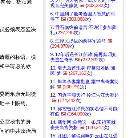
5. 为了明天的你！重庆大足千手
年两会，杨洁篪
观音完美修复
🖼️
(
303,232
次)
6. 中国到了最考验国人智慧的时
候了
🖼️
(
303,068
次)
7. 乔石临终前遗言:不许江参加葬
员必须表态坚决
礼 (
297,245
次)
8. 江泽民提拔的两将军落马
🖼️
(
294,970
次)
9. 12年后遇长江船难 俺再絮叨姐
请愿的标语、横
夫逃生奇事
🖼️
(
272,932
次)
和平请愿的标
10. 曝光后首现身 程慕阳难圆"难
民"梦
🖼️
(
267,162
次)
11. 蚌埠杀妻案翻盘 案中离奇案待
解
🖼️
(
200,791
次)
委周永康无期徒
12. 习近平顺天行 控江告江大潮起
🖼️
(
174,442
次)
近平上眼药。

13. 你控告江泽民的实名信不可能
有假
🖼️
(
164,000
次)
办公室秘书的身
14. 新华网:单凭这一条,宋祖英就
丧失当官资格
🖼️
(
110,247
次)
问的中共政治局
15. 此图片解说词曝刘云山在江受