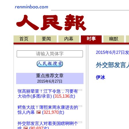
首页
要闻
内幕
时事
幽默
2015年6月27日
外交部发言
重点推荐文章
伊冰
2015年6月27日
张高丽晕菜！江下令急，习要有
大动作(多图/录音) (
315,136
次)
鳄鱼大战！薄熙来周永康进去的
惊人内幕
🖼️
(
321,970
次)
外交部发言人对着美国瞎咧咧个
啥
🖼️
(
80,697
次)