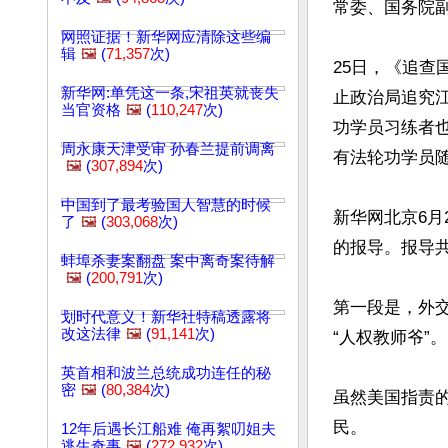
常委、国务院副
网照证据！新华网应清除这些编
辑
🖼️
(
71,357
次)
25日，《追
新华网:单凭这一条,宋祖英就丧失
止政治局追究
当官资格
🖼️
(
110,247
次)
功学员习练者
周永康天津受审 孙春兰提前调离
有法轮功学员随
🖼️
(
307,894
次)
中国到了最考验国人智慧的时候
新华网北京6月
了
🖼️
(
303,068
次)
的报导。报导共
蚌埠杀妻案翻盘 案中离奇案待解
🖼️
(
200,791
次)
第一段是，外
划时代意义！新华社特稿透露将
改这法律
🖼️
(
91,141
次)
“人权教师爷”。

英首相和波兰总统成功连任的秘
密
🖼️
(
80,384
次)
虽然美国指责
民。 

12年后遇长江船难 俺再絮叨姐夫
逃生奇事
🖼️
(
272,932
次)