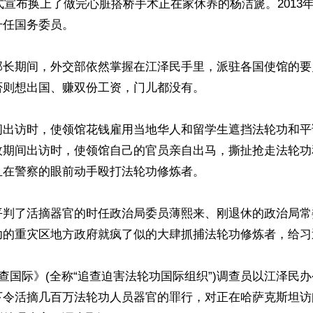
正式宣布换上了做完心脏搭桥手术正在家休养的杨洁篪。2013
任国务委员。

部长期间，外交部依然掌握在江泽民手里，派驻各国使馆的要
则想出国、赚双份工资，门儿都没有。

间出访时，使领馆花钱雇用当地华人和留学生遮挡法轮功和平
政期间出访时，使领馆自己的官员亲自出马，撕扯抢走法轮功
在警察的眼前动手殴打法轮功修炼者。

平判了活摘器官的时任政治局委员薄熙来、刚退休的政治局常
功的重灾区地方政府就疯了似的大肆抓捕法轮功修炼者，给习
追查国际》(全称“追查迫害法轮功国际组织”)调查员以江泽民
下令活摘几百万法轮功人员器官的罪行，对正在哈萨克斯坦访