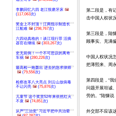
李鹏回忆六四 老江恨磨牙床
🖼️
第二段是，有记
(
117,063
次)
击中国人权状况
奖金上不封顶！江两指示制造长
江船难
🖼️
(
298,767
次)
第三段是，陆
六四动真格的！谈江现行罪 活摘
顾事实、充满偏
器官在继续
🖼️
(
303,267
次)
史无前例！一个不可思议的离奇
中国人权状况
车祸
🖼️
(
280,226
次)
把薄熙来、周永
最高检一炮轰出 进去的急求律师
🖼️
(
79,556
次)
第四段是，“
检察改革八大亮点 刘云山放病毒
不让闪亮
🖼️
(
75,876
次)
问题开展坦诚
劳的。”陆慷说
儿童节 这个奖赏52年来依然红火
不衰
🖼️
(
74,851
次)
外交部不应该
从严"三治党" 习近平把中共治晕
🖼️
(
87,287
次)