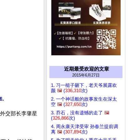
近期最受欢迎的文章
2015年6月27日
1. 习一槌子砸下，老天爷展露欢
颜
🖼️
(
336,310
次)
2. 一个神话般的故事发生在深太
图。
空
🖼️
(
327,650
次)
3. 乔石，没有遗憾的走了
🖼️
把外交部长李肇星
(
326,866
次)
4. 周永康天津受审 孙春兰提前调
离
🖼️
(
307,894
次)