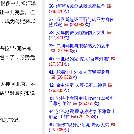
出很多中共和江泽
36. 绝望访民曾试图以死抗争
🖼️
(
28,820
次)
让中共完蛋。但
37. 俄罗斯超级巨石与诺亚方舟依
京，成为薄熙来罪
然成谜
🖼️
(
28,088
次)
38. 父母的爱唤醒植物人女儿
🖼️
(
27,871
次)
39. 二则司机与乘客感人的故事
希拉里-克林顿
🖼️
(
27,563
次)
包围了，形势危
40. 一世纪的光 惊人“百年灯泡”
🖼️
(
27,371
次)
41. 迎端午中外友人齐聚赛龙舟
🖼️
(
26,632
次)
的人接回北京。在
42. 命中注定 人算抵不上神算
🖼️
(
26,335
次)
话里对薄熙来说
43. 沙特作家因主张政教分离被判
千鞭引争议
🖼️
(
25,951
次)
44. 沙巴地震 民众称游客不雅举止
触怒“山神”
🖼️
(
25,795
次)
总书记。

45. “睡佛”现身泸沽湖 奇妙无穷
🖼️
(
25,765
次)