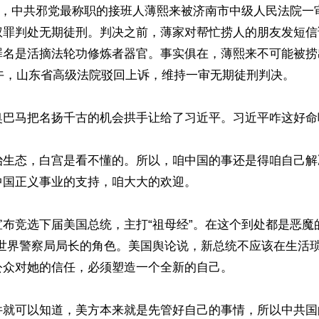
22日，中共邪党最称职的接班人薄熙来被济南市中级人民法院
权罪判处无期徒刑。判决之前，薄家对帮忙捞人的朋友发短信
名是活摘法轮功修炼者器官。事实俱在，薄熙来不可能被捞出
上午，山东省高级法院驳回上诉，维持一审无期徒刑判决。

奥巴马把名扬千古的机会拱手让给了习近平。习近平咋这好命呢
治生态，白宫是看不懂的。所以，咱中国的事还是得咱自己解
国正义事业的支持，咱大大的欢迎。

布竞选下届美国总统，主打“祖母经”。在这个到处都是恶魔
担世界警察局局长的角色。美国舆论说，新总统不应该在生活
众对她的信任，必须塑造一个全新的自己。

件就可以知道，美方本来就是先管好自己的事情，所以中共国