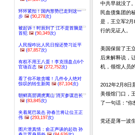
中共早就没了。
环环紧扣！国内形势已走到这一
民血债集团的
步
🖼️
(
90,278
次)
是，王立军2
被起诉！时辰到了 江不是首脑是
行的见证人。

首犯
🖼️
(
90,349
次)
人民报咋比人民日报还赞习近平
美国保留了王
🖼️
(
87,857
次)
后来解释说，
有权不用王八蛋！李克强盘点6个
机，领馆人员的
官场百态
🖼️
(
272,752
次)
看了你不敢贪嘴！几件令人绝对
惊叹的转生新闻
🖼️
(
87,104
次)
2012年2月
美领馆门口，
朝鲜高层调虎离山 消灭参谋总长
🖼️
(
83,845
次)
了一句话：“你
夹着尾巴装怂 孙春兰将让位王正
伟
🖼️
(
293,197
次)
党还是薄一波生
图片泄真情：俞正声谈的起劲 孙
春兰置身局外
🖼️
(
84,626
次)