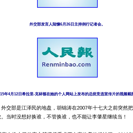
外交部发言人陆慷6月26日主持例行记者会。
015年4月12日希拉里-克林顿在她的个人网站上发布的总统竞选宣传片的视频截
外交部是江泽民的地盘，胡锦涛在2007年十七大之前突然
效。当时没想好换谁，不管换谁，也不能让李肇星继续当！
