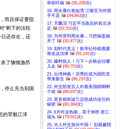
审前吓疯
🖼️
(
95,208
次)
16. 周永康白发如雪 江喉舌为何措
手不及
🖼️
(
94,863
次)
情，而且保证要阻
17. 天飘泪 习近平当政后的首次决
对“剩下的法轮
定
🖼️
(
92,910
次)
18. 为何突判周永康…习把锅盖揭
今日还存在，还
开了
🖼️
(
92,877
次)
19. 划时代意义！新华社特稿透露
将改这法律
🖼️
(
91,141
次)
20. 爆料惊人！习下一步棋会往哪
发表了慷慨激昂
儿走
🖼️
(
90,753
次)
21. 台湾神曲！洪秀柱或为国民党
带来新生
🖼️
(
86,237
次)
22. 外交部发言人对着美国瞎咧咧
情，停止充当别国
个啥
🖼️
(
80,697
次)
23. 英首相和波兰总统成功连任的
秘密
🖼️
(
80,384
次)
24. 6月咋这热闹，英子伸脖 老江
恶的罪魁江泽
缩头
🖼️
(
79,541
次)
25. 夫人外交加分中国！ 彭丽媛陪