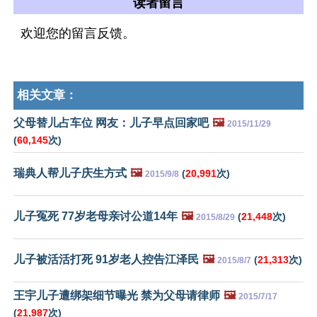
读者留言
欢迎您的留言反馈。
相关文章：
父母替儿占车位 网友：儿子早点回家吧
🖼️
2015/11/29
(
60,145
次)
瑞典人帮儿子庆生方式
🖼️
(
20,991
次)
2015/9/8
儿子冤死 77岁老母亲讨公道14年
🖼️
(
21,448
次)
2015/8/29
儿子被活活打死 91岁老人控告江泽民
🖼️
(
21,313
次)
2015/8/7
王宇儿子遭绑架细节曝光 禁为父母请律师
🖼️
2015/7/17
(
21,987
次)