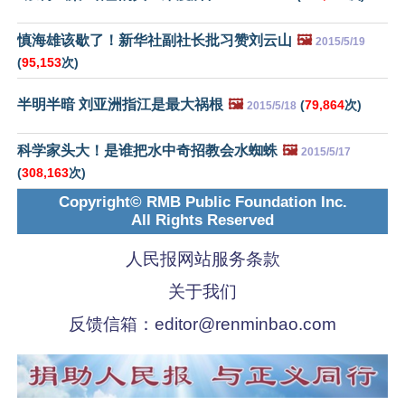
慎海雄该歇了！新华社副社长批习赞刘云山
🖼️
2015/5/19
(
95,153
次)
半明半暗 刘亚洲指江是最大祸根
🖼️
(
79,864
次)
2015/5/18
科学家头大！是谁把水中奇招教会水蜘蛛
🖼️
2015/5/17
(
308,163
次)
Copyright© RMB Public Foundation Inc.
All Rights Reserved
人民报网站服务条款
关于我们
反馈信箱：
editor@renminbao.com