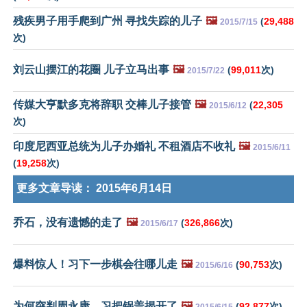
残疾男子用手爬到广州 寻找失踪的儿子
🖼️
(
29,488
2015/7/15
次)
刘云山摆江的花圈 儿子立马出事
🖼️
(
99,011
次)
2015/7/22
传媒大亨默多克将辞职 交棒儿子接管
🖼️
(
22,305
2015/6/12
次)
印度尼西亚总统为儿子办婚礼 不租酒店不收礼
🖼️
2015/6/11
(
19,258
次)
更多文章导读：
2015年6月14日
乔石，没有遗憾的走了
🖼️
(
326,866
次)
2015/6/17
爆料惊人！习下一步棋会往哪儿走
🖼️
(
90,753
次)
2015/6/16
为何突判周永康…习把锅盖揭开了
🖼️
(
92,877
次)
2015/6/15