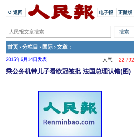
↺ 返回 
电子报
正體版
首页
分栏目
国际
文章
›
›
›
：
2015年6月14日
发表
人气：
22,792
乘公务机带儿子看欧冠被批 法国总理认错(图)