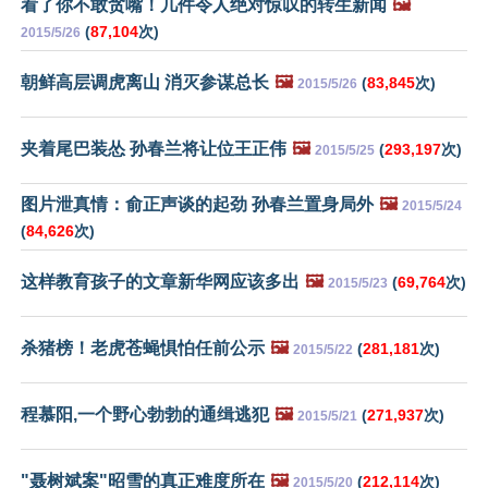
看了你不敢贪嘴！几件令人绝对惊叹的转生新闻
🖼️
(
87,104
次)
2015/5/26
朝鲜高层调虎离山 消灭参谋总长
🖼️
(
83,845
次)
2015/5/26
夹着尾巴装怂 孙春兰将让位王正伟
🖼️
(
293,197
次)
2015/5/25
图片泄真情：俞正声谈的起劲 孙春兰置身局外
🖼️
2015/5/24
(
84,626
次)
这样教育孩子的文章新华网应该多出
🖼️
(
69,764
次)
2015/5/23
杀猪榜！老虎苍蝇惧怕任前公示
🖼️
(
281,181
次)
2015/5/22
程慕阳,一个野心勃勃的通缉逃犯
🖼️
(
271,937
次)
2015/5/21
"聂树斌案"昭雪的真正难度所在
🖼️
(
212,114
次)
2015/5/20