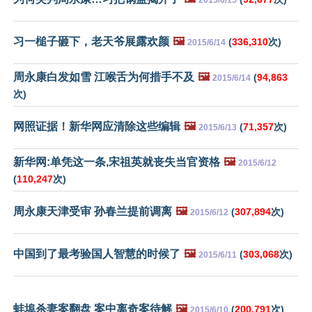
习一槌子砸下，老天爷展露欢颜
🖼️
(
336,310
次)
2015/6/14
周永康白发如雪 江喉舌为何措手不及
🖼️
(
94,863
2015/6/14
次)
网照证据！新华网应清除这些编辑
🖼️
(
71,357
次)
2015/6/13
新华网:单凭这一条,宋祖英就丧失当官资格
🖼️
2015/6/12
(
110,247
次)
周永康天津受审 孙春兰提前调离
🖼️
(
307,894
次)
2015/6/12
中国到了最考验国人智慧的时候了
🖼️
(
303,068
次)
2015/6/11
蚌埠杀妻案翻盘 案中离奇案待解
🖼️
(
200,791
次)
2015/6/10