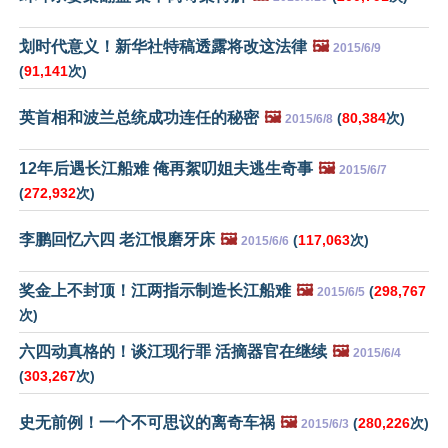
划时代意义！新华社特稿透露将改这法律
🖼️
2015/6/9
(
91,141
次)
英首相和波兰总统成功连任的秘密
🖼️
(
80,384
次)
2015/6/8
12年后遇长江船难 俺再絮叨姐夫逃生奇事
🖼️
2015/6/7
(
272,932
次)
李鹏回忆六四 老江恨磨牙床
🖼️
(
117,063
次)
2015/6/6
奖金上不封顶！江两指示制造长江船难
🖼️
(
298,767
2015/6/5
次)
六四动真格的！谈江现行罪 活摘器官在继续
🖼️
2015/6/4
(
303,267
次)
史无前例！一个不可思议的离奇车祸
🖼️
(
280,226
次)
2015/6/3