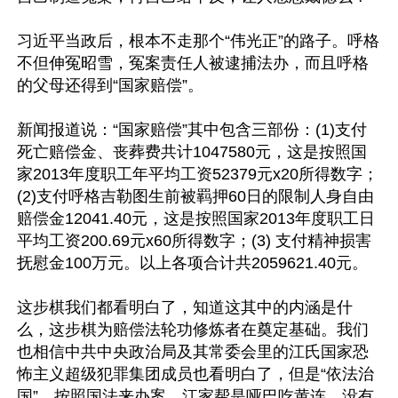
习近平当政后，根本不走那个“伟光正”的路子。呼格
不但伸冤昭雪，冤案责任人被逮捕法办，而且呼格
的父母还得到“国家赔偿”。

新闻报道说：“国家赔偿”其中包含三部份：(1)支付
死亡赔偿金、丧葬费共计1047580元，这是按照国
家2013年度职工年平均工资52379元x20所得数字；
(2)支付呼格吉勒图生前被羁押60日的限制人身自由
赔偿金12041.40元，这是按照国家2013年度职工日
平均工资200.69元x60所得数字；(3) 支付精神损害
抚慰金100万元。以上各项合计共2059621.40元。

这步棋我们都看明白了，知道这其中的内涵是什
么，这步棋为赔偿法轮功修炼者在奠定基础。我们
也相信中共中央政治局及其常委会里的江氏国家恐
怖主义超级犯罪集团成员也看明白了，但是“依法治
国”，按照国法来办案，江家帮是哑巴吃黄连，没有