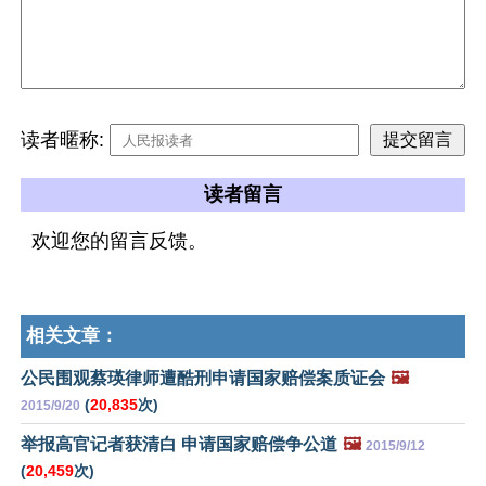
读者暱称:
读者留言
欢迎您的留言反馈。
相关文章：
公民围观蔡瑛律师遭酷刑申请国家赔偿案质证会
🖼️
(
20,835
次)
2015/9/20
举报高官记者获清白 申请国家赔偿争公道
🖼️
2015/9/12
(
20,459
次)