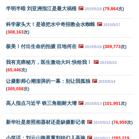
半明半暗 刘亚洲指江是最大祸根
🖼️
(
79,864
次)
2015/5/18
科学家头大！是谁把水中奇招教会水蜘蛛
🖼️
2015/5/17
(
308,163
次)
极美！付出生命的拍摄 目地何在
🖼️
(
309,773
次)
2015/5/16
我有克癌秘方，医生激动大叫:快给我！
🖼️
2015/5/15
(
65,446
次)
让摄影师心潮澎湃的一幕：别让我孤独
🖼️
2015/5/14
(
305,058
次)
高人指点习近平 铁三角能耐大增
🖼️
(
101,901
次)
2015/5/13
新华社是差照相器材还是缺摄影记者
🖼️
(
76,959
次)
2015/5/12
小笑话：刘云山跨界重判姐们儿高瑜
🖼️
(
283,219
2015/5/11