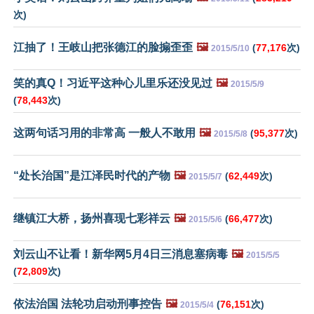
次)
江抽了！王岐山把张德江的脸搧歪歪
🖼️
(
77,176
次)
2015/5/10
笑的真Q！习近平这种心儿里乐还没见过
🖼️
2015/5/9
(
78,443
次)
这两句话习用的非常高 一般人不敢用
🖼️
(
95,377
次)
2015/5/8
“处长治国”是江泽民时代的产物
🖼️
(
62,449
次)
2015/5/7
继镇江大桥，扬州喜现七彩祥云
🖼️
(
66,477
次)
2015/5/6
刘云山不让看！新华网5月4日三消息塞病毒
🖼️
2015/5/5
(
72,809
次)
依法治国 法轮功启动刑事控告
🖼️
(
76,151
次)
2015/5/4