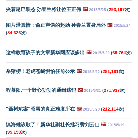
夹着尾巴装怂 孙春兰将让位王正伟
🖼️
(
293,197
次)
2015/5/25
图片泄真情：俞正声谈的起劲 孙春兰置身局外
🖼️
2015/5/24
(
84,626
次)
这样教育孩子的文章新华网应该多出
🖼️
(
69,764
次)
2015/5/23
杀猪榜！老虎苍蝇惧怕任前公示
🖼️
(
281,181
次)
2015/5/22
程慕阳,一个野心勃勃的通缉逃犯
🖼️
(
271,937
次)
2015/5/21
"聂树斌案"昭雪的真正难度所在
🖼️
(
212,114
次)
2015/5/20
慎海雄该歇了！新华社副社长批习赞刘云山
🖼️
2015/5/19
(
95,153
次)