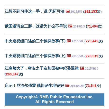
江想不到习使这一手，说:无药可治
🖼️
(
282,153
次)
2015/5/4
俄国邀请金三胖，这话为什么不早说
🖼️
(
71,494
次)
2015/5/3
中央巡视组口述的三个惊探故事(下)
🖼️
(
273,445
次)
2015/5/2
中央巡视组口述的三个惊探故事(上)
🖼️
(
278,919
次)
2015/5/1
江麻烦大了，密友之子在加国被中纪委通缉
🖼️
2015/4/30
(
260,347
次)
启示！尼泊尔强震 佛祖诞生地完好
🖼️
(
73,541
次)
2015/4/29
Copyright© RMB Public Foundation Inc.
All Rights Reserved