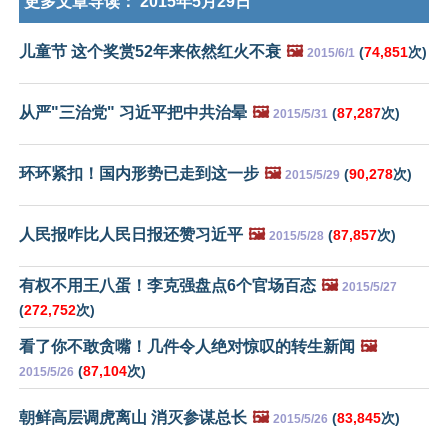
更多文章导读：
2015年5月29日
儿童节 这个奖赏52年来依然红火不衰
🖼️
(
74,851
次)
2015/6/1
从严"三治党" 习近平把中共治晕
🖼️
(
87,287
次)
2015/5/31
环环紧扣！国内形势已走到这一步
🖼️
(
90,278
次)
2015/5/29
人民报咋比人民日报还赞习近平
🖼️
(
87,857
次)
2015/5/28
有权不用王八蛋！李克强盘点6个官场百态
🖼️
2015/5/27
(
272,752
次)
看了你不敢贪嘴！几件令人绝对惊叹的转生新闻
🖼️
(
87,104
次)
2015/5/26
朝鲜高层调虎离山 消灭参谋总长
🖼️
(
83,845
次)
2015/5/26