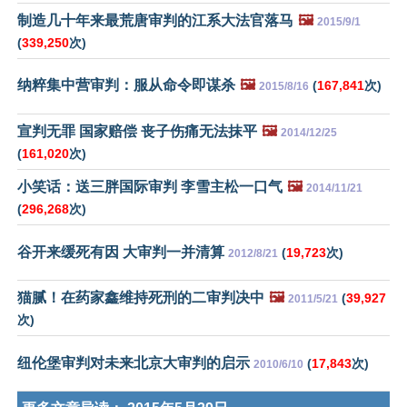
制造几十年来最荒唐审判的江系大法官落马
🖼️
2015/9/1
(
339,250
次)
纳粹集中营审判：服从命令即谋杀
🖼️
(
167,841
次)
2015/8/16
宣判无罪 国家赔偿 丧子伤痛无法抹平
🖼️
2014/12/25
(
161,020
次)
小笑话：送三胖国际审判 李雪主松一口气
🖼️
2014/11/21
(
296,268
次)
谷开来缓死有因 大审判一并清算
(
19,723
次)
2012/8/21
猫腻！在药家鑫维持死刑的二审判决中
🖼️
(
39,927
2011/5/21
次)
纽伦堡审判对未来北京大审判的启示
(
17,843
次)
2010/6/10