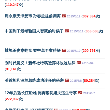
(
110,247
次)
周永康天津受审 孙春兰提前调离
🖼️
(
307,894
次)
2015/6/12
中国到了最考验国人智慧的时候了
🖼️
(
303,068
次)
2015/6/11
蚌埠杀妻案翻盘 案中离奇案待解
🖼️
(
200,791
次)
2015/6/10
划时代意义！新华社特稿透露将改这法律
🖼️
2015/6/9
(
91,141
次)
英首相和波兰总统成功连任的秘密
🖼️
(
80,384
次)
2015/6/8
12年后遇长江船难 俺再絮叨姐夫逃生奇事
🖼️
2015/6/7
(
272,932
次)