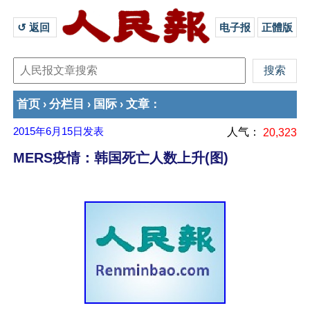
↺ 返回 
电子报
正體版
首页
分栏目
国际
文章
›
›
›
：
2015年6月15日
发表
人气：
20,323
MERS疫情：韩国死亡人数上升(图)