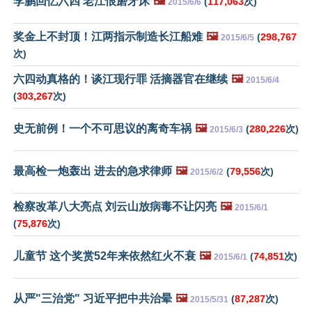
李鹏回忆六四 老江恨磨牙床
🖼️
(
117,063
次)
2015/6/6
奖金上不封顶！江两指示制造长江船难
🖼️
(
298,767
2015/6/5
次)
六四动真格的！谈江现行罪 活摘器官在继续
🖼️
2015/6/4
(
303,267
次)
史无前例！一个不可思议的离奇车祸
🖼️
(
280,226
次)
2015/6/3
最高检一炮轰出 进去的急求律师
🖼️
(
79,556
次)
2015/6/2
检察改革八大亮点 刘云山放病毒不让闪亮
🖼️
2015/6/1
(
75,876
次)
儿童节 这个奖赏52年来依然红火不衰
🖼️
(
74,851
次)
2015/6/1
从严"三治党" 习近平把中共治晕
🖼️
(
87,287
次)
2015/5/31