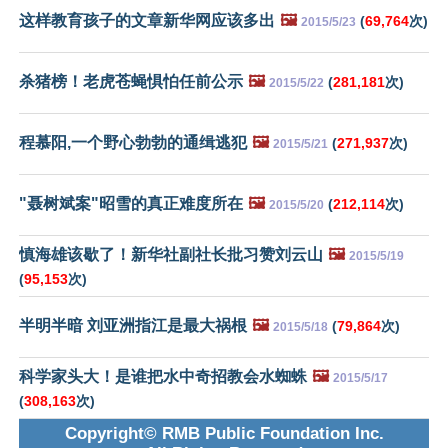
这样教育孩子的文章新华网应该多出
🖼️
(
69,764
次)
2015/5/23
杀猪榜！老虎苍蝇惧怕任前公示
🖼️
(
281,181
次)
2015/5/22
程慕阳,一个野心勃勃的通缉逃犯
🖼️
(
271,937
次)
2015/5/21
"聂树斌案"昭雪的真正难度所在
🖼️
(
212,114
次)
2015/5/20
慎海雄该歇了！新华社副社长批习赞刘云山
🖼️
2015/5/19
(
95,153
次)
半明半暗 刘亚洲指江是最大祸根
🖼️
(
79,864
次)
2015/5/18
科学家头大！是谁把水中奇招教会水蜘蛛
🖼️
2015/5/17
(
308,163
次)
Copyright© RMB Public Foundation Inc.