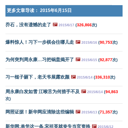
更多文章导读：
2015年6月15日
乔石，没有遗憾的走了
🖼️
(
326,866
次)
2015/6/17
爆料惊人！习下一步棋会往哪儿走
🖼️
(
90,753
次)
2015/6/16
为何突判周永康…习把锅盖揭开了
🖼️
(
92,877
次)
2015/6/15
习一槌子砸下，老天爷展露欢颜
🖼️
(
336,310
次)
2015/6/14
周永康白发如雪 江喉舌为何措手不及
🖼️
(
94,863
2015/6/14
次)
网照证据！新华网应清除这些编辑
🖼️
(
71,357
次)
2015/6/13
新华网:单凭这一条,宋祖英就丧失当官资格
🖼️
2015/6/12