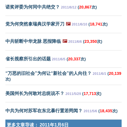
诺奖评委为何同中共绝交？
(
20,867
次)
2011/6/12
党为何突然拿瑞典汉学家开刀
🖼️
(
18,741
次)
2011/6/10
中共斩断中华龙脉 恶报降临
🖼️
(
23,350
次)
2011/6/6
省长视察所引出的话题
(
20,337
次)
2011/6/5
“万恶的旧社会”为何让“新社会”的人向往？
(
20,139
2011/6/1
次)
美国州长为何敢对总统说不？
(
17,713
次)
2011/5/29
中共为何对苏军在东北暴行置若罔闻？
(
18,435
次)
2011/5/6
更多文章导读：
2011年1月6日