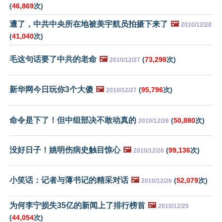
(
46,869
次)
遭了，中共中央所在地被美宇航员拍摄下来了
🖼️
2010/12/28
(
41,040
次)
毛这句话要了中共的老命
🖼️
(
73,298
次)
2010/12/27
新华网今日玩你3个大傻
🖼️
(
95,796
次)
2010/12/27
命令是下了！但中组部决不敢动真的
(
50,880
次)
2010/12/26
没好日子！姚明伤病史触目惊心
🖼️
(
99,136
次)
2010/12/26
小笑话：记者与薄书记的精采对话
🖼️
(
52,079
次)
2010/12/26
为何李宁损失35亿的新闻上了排行榜首
🖼️
2010/12/25
(
44,054
次)