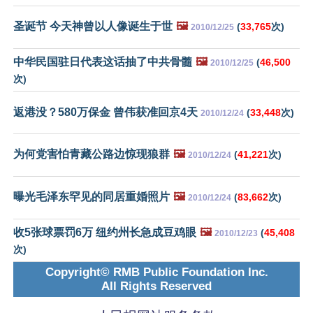
圣诞节 今天神曾以人像诞生于世
🖼️
(
33,765
次)
2010/12/25
中华民国驻日代表这话抽了中共骨髓
🖼️
(
46,500
2010/12/25
次)
返港没？580万保金 曾伟获准回京4天
(
33,448
次)
2010/12/24
为何党害怕青藏公路边惊现狼群
🖼️
(
41,221
次)
2010/12/24
曝光毛泽东罕见的同居重婚照片
🖼️
(
83,662
次)
2010/12/24
收5张球票罚6万 纽约州长急成豆鸡眼
🖼️
(
45,408
2010/12/23
次)
Copyright© RMB Public Foundation Inc.
All Rights Reserved