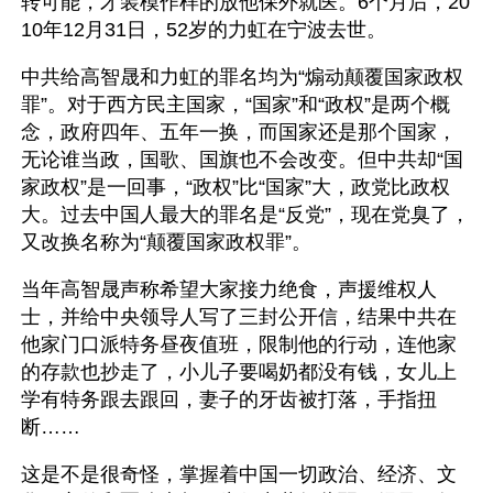
转可能，才装模作样的放他保外就医。6个月后，20
10年12月31日，52岁的力虹在宁波去世。
中共给高智晟和力虹的罪名均为“煽动颠覆国家政权
罪”。对于西方民主国家，“国家”和“政权”是两个概
念，政府四年、五年一换，而国家还是那个国家，
无论谁当政，国歌、国旗也不会改变。但中共却“国
家政权”是一回事，“政权”比“国家”大，政党比政权
大。过去中国人最大的罪名是“反党”，现在党臭了，
又改换名称为“颠覆国家政权罪”。 
当年高智晟声称希望大家接力绝食，声援维权人
士，并给中央领导人写了三封公开信，结果中共在
他家门口派特务昼夜值班，限制他的行动，连他家
的存款也抄走了，小儿子要喝奶都没有钱，女儿上
学有特务跟去跟回，妻子的牙齿被打落，手指扭
断……
这是不是很奇怪，掌握着中国一切政治、经济、文