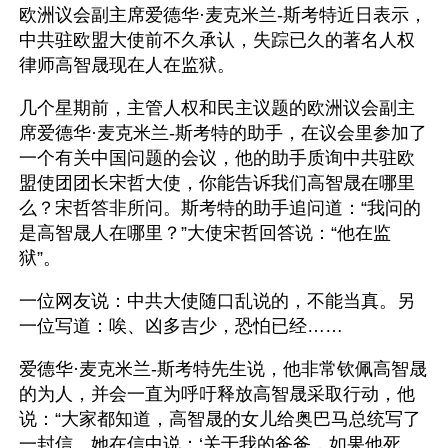
欧洲议会副主席爱德华·麦克米兰-斯考特近日表示，
中共驻欧盟大使前不久承认，失踪已久的著名人权
律师高智晟现在人在监狱。
几个星期前，主管人权和民主议题的欧洲议会副主
席爱德华·麦克米兰-斯考特的助手，在议会里参加了
一个有关中国问题的会议，他的助手质询中共驻欧
盟使团团长宋哲大使，你能告诉我们高智晟在哪里
么？宋哲答非所问。斯考特的助手追问道：“我问的
是高智晟人在哪里？”大使宋哲回答说：“他在监
狱”。
一位网友说：中共大使随口乱说的，不能当真。另
一位写道：唉、凶多吉少，恐怕已经……
爱德华·麦克米兰-斯考特先生说，他非常钦佩高智晟
的为人，并会一直为呼吁释放高智晟采取行动，他
说：“大家都知道，高智晟的女儿给奥巴马总统写了
一封信。她在信中说：‘关于我的爸爸，如果他死