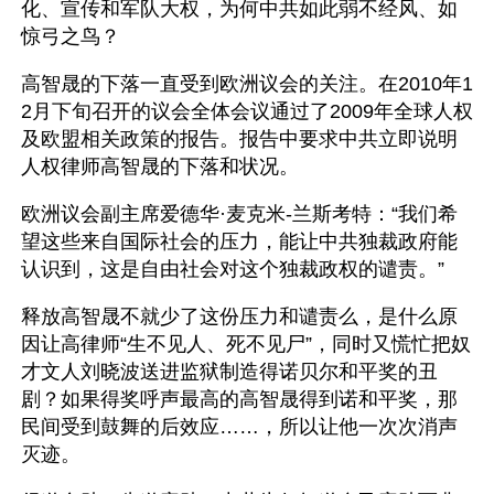
化、宣传和军队大权，为何中共如此弱不经风、如
惊弓之鸟？
高智晟的下落一直受到欧洲议会的关注。在2010年1
2月下旬召开的议会全体会议通过了2009年全球人权
及欧盟相关政策的报告。报告中要求中共立即说明
人权律师高智晟的下落和状况。
欧洲议会副主席爱德华·麦克米-兰斯考特：“我们希
望这些来自国际社会的压力，能让中共独裁政府能
认识到，这是自由社会对这个独裁政权的谴责。” 
释放高智晟不就少了这份压力和谴责么，是什么原
因让高律师“生不见人、死不见尸”，同时又慌忙把奴
才文人刘晓波送进监狱制造得诺贝尔和平奖的丑
剧？如果得奖呼声最高的高智晟得到诺和平奖，那
民间受到鼓舞的后效应……，所以让他一次次消声
灭迹。