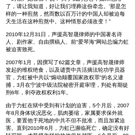
了，请让我知道，好让我们埋葬这份牵念。’那是怎
样的一种煎熬，然而数以百万计的中国人却被迫每
天生活在这种煎熬中。这种情形必须改变！”
2010年12月31日，声援高智晟律师的中国著名诗
人、剧作家、自由撰稿人、前“爱琴海”网站总编力虹
被迫害致死。
2007年1月，因撰写了62篇文章，声援高智晟律师
发起的维权绝食，以及谴责中共活摘法轮功学员器
官，力虹被中共以“煽动颠覆国家政权罪”的名义逮
捕，3月在宁波中级法院秘密开庭审理，判处有期徒
刑6年，剥夺政权权利1年。
由于力虹在狱中受到有计划的迫害，5个月后，2007
年8月身体状况恶化，肌肉萎缩，家属要求保外就
医，要置他于死地的中共不但不批准，而且加紧迫
害。直到2010年6月，力虹已濒临死亡，确定没有好