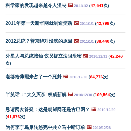
科学家的发现越来越令人沮丧
🖼️
(
47,541
次)
2011/1/2
2011年第一天新华网就制造笑话
🖼️
(
42,798
次)
2011/1/1
2012总统？普京绝对没戏的原因
🖼️
(
38,440
次)
2011/1/1
外星人与总统接触 议员提立法阻泄密
🖼️
(
42,246
2010/12/31
次)
老婆给薄熙来占了一个死卦
🖼️
(
84,776
次)
2010/12/30
半笑话：“大义灭亲”权威新解
🖼️
(
109,564
次)
2010/12/30
恳请网友答疑：这是朝鲜网还是古巴网？
🖼️
2010/12/29
(
41,876
次)
为何李宁鸟巢转悠完中共立马中断订单
🖼️
2010/12/28