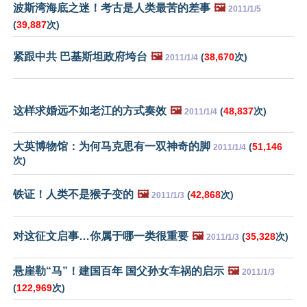
波斯湾海底之迷！考古是人类最苦的差事
🖼️
2011/1/5
(
39,887
次)
紧跟中共 巴基斯坦政府垮台
🖼️
(
38,670
次)
2011/1/4
这样求婚远不如老江的方式奏效
🖼️
(
48,837
次)
2011/1/4
大英博物馆：为何马克思有一双神奇的脚
(
51,146
2011/1/4
次)
铁证！人类不是猴子变的
🖼️
(
42,868
次)
2011/1/3
对这征文启事…你属于哪一类很重要
🖼️
(
35,328
次)
2011/1/3
悬崖勒“马”！建国百年 国父孙女车祸的启示
🖼️
2011/1/3
(
122,969
次)