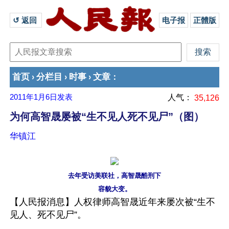
↺ 返回 
电子报
正體版
首页
分栏目
时事
文章
›
›
›
：
2011年1月6日
发表
人气：
35,126
为何高智晟屡被“生不见人死不见尸”（图）
华镇江
去年受访美联社，高智晟酷刑下
容貌大变。
【人民报消息】人权律师高智晟近年来屡次被“生不
见人、死不见尸”。 