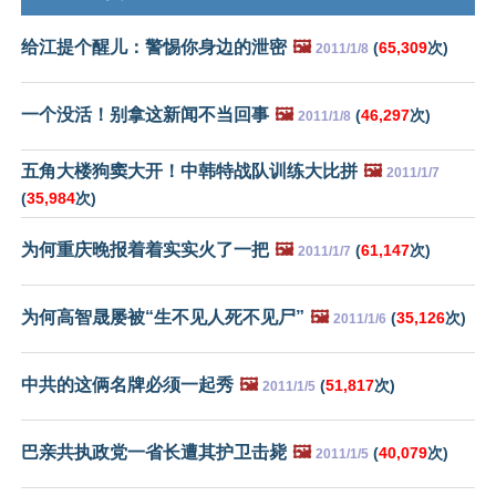
给江提个醒儿：警惕你身边的泄密
🖼️
(
65,309
次)
2011/1/8
一个没活！别拿这新闻不当回事
🖼️
(
46,297
次)
2011/1/8
五角大楼狗窦大开！中韩特战队训练大比拼
🖼️
2011/1/7
(
35,984
次)
为何重庆晚报着着实实火了一把
🖼️
(
61,147
次)
2011/1/7
为何高智晟屡被“生不见人死不见尸”
🖼️
(
35,126
次)
2011/1/6
中共的这俩名牌必须一起秀
🖼️
(
51,817
次)
2011/1/5
巴亲共执政党一省长遭其护卫击毙
🖼️
(
40,079
次)
2011/1/5