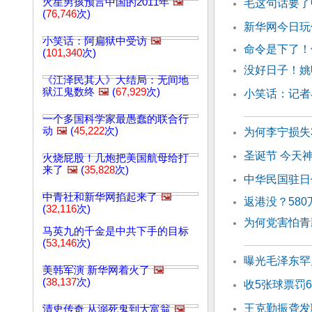
火星男孩预言中国的2011年
🖼️
毛这句话要了
(
76,746
次)
新华网今日玩
小笑话：阿扁狱中受访
🖼️
命令是下了！
(
101,340
次)
没好日子！姚
《江泽民其人》大结局：无间地
狱江鬼数终
🖼️
(
67,929
次)
小笑话：记者
一个多国科学家最愚蠢的联合行
动
🖼️
(
45,222
次)
为何李宁损失
圣诞节 今天
火烧屁股！几炮把美国航母给打
来了
🖼️
(
35,828
次)
中华民国驻日
中青社和新华网掐起来了
🖼️
返港没？58
(
32,116
次)
为何党害怕青
马英九的千金是中共下手的目标
(
53,146
次)
曝光毛泽东罕
美韩军演 新华网着火了
🖼️
(
38,137
次)
收5张球票罚
王克勤振聋发
清史传奇 从溺死鬼到大富翁
🖼️