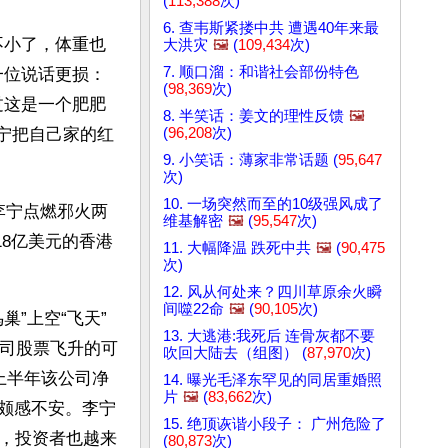
(
113,388
次)
6. 查韦斯紧搂中共 遭遇40年来最
不小了，体重也
大洪灾
🖼️
(
109,434
次)
7. 顺口溜：和谐社会部份特色
一位说话更损：
(
98,369
次)
过这是一个肥肥
8. 半笑话：姜文的理性反馈
🖼️
(
96,208
次)
李宁把自己家的红
9. 小笑话：薄家非常话题 (
95,647
次)
10. 一场突然而至的10级强风成了
李宁点燃邪火两
维基解密
🖼️
(
95,547
次)
18亿美元的香港
11. 大幅降温 跌死中共
🖼️
(
90,475
次)
12. 风从何处来？四川草原余火瞬
间噬22命
🖼️
(
90,105
次)
”上空“飞天”
13. 大逃港:我死后 连骨灰都不要
公司股票飞升的可
吹回大陆去（组图） (
87,970
次)
上半年该公司净
14. 曝光毛泽东罕见的同居重婚照
片
🖼️
(
83,662
次)
人颇感不安。李宁
15. 绝顶诙谐小段子： 广州危险了
，投资者也越来
(
80,873
次)