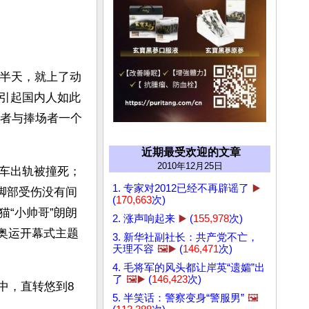
到半天，就上了动
引起国内人如此
与者与捧场者一个
近期最受欢迎的文章
2010年12月25日
车出轨被撞死；
1. 专家对2012已经不再辟谣了
▶️
脚部受伤没有间
(
170,663
次)
“小帅哥”朗朗
2. 涨声响起来
▶️
(
155,978
次)
京奥运开幕式主题
3. 新华社副社长：共产党不亡，
天理不容
🖼️▶️
(
146,471
次)
4. 毛将军的风头都让岸英“遗孀”出
了
🖼️▶️
(
146,423
次)
空中，直转悠到8
5. 半笑话：警察变身“警服男”
🖼️