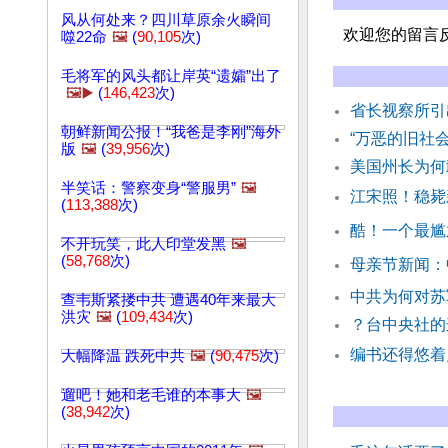
风从何处来？四川草原余火瞬间
欢迎您的留言
噬22命
🖼️
(
90,105
次)
毛将军的风头都让岸英“遗孀”出了
🖼️▶️
(
146,423
次)
省长视察所
朝鲜新闻公报！“我爸是李刚”海外
“万恶的旧社
版
🖼️
(
39,956
次)
美国州长为何
半笑话：警察变身“警服男”
🖼️
江宋照！稳毙
(
113,388
次)
酷！一个最尴
不开玩笑，此人印堂发黑
🖼️
(
58,768
次)
母亲节新闻：
中共为何对苏
查韦斯紧搂中共 遭遇40年来最大
洪灾
🖼️
(
109,434
次)
？台中央社的
编书还得悠着
大幅降温 跌死中共
🖼️
(
90,475
次)
遛吧！她和老毛谁的本事大
🖼️
(
38,942
次)