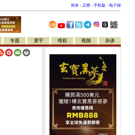
简体
-
正體
-
手机版
-
电子报
专题
寰宇
维权
视频
杂谈