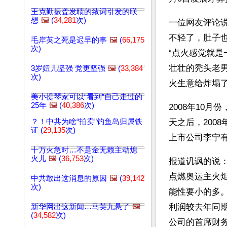
王克勤振聋发聩的致词引发的联
想
🖼️
(
34,281
次)
一位网友评论
不轻了，肚子
毛岸英之死是迟早的事
🖼️
(
66,175
次)
“点火感觉就
壮壮的秃头老男
3岁妞儿坚强 党更坚强
🖼️
(
33,384
次)
火生意给炸塌
美小提琴家可以“看到”自己走过的
25年
🖼️
(
40,386
次)
2008年10
？！中共为啥“拍卖”钓鱼岛归属铁
天之后，200
证 (
29,135
次)
上市公司李宁
十万火急时…不是金无赖主动熄
火儿
🖼️
(
36,753
次)
报道讥讽的说：
点燃奥运主火
中共敢出这消息的原因
🖼️
(
39,142
次)
能性要小的多
利润较去年同
新华网出这新闻…马英九悬了
🖼️
(
34,582
次)
公司的首席财