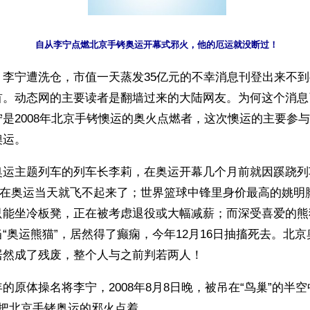
自从李宁点燃北京手铐奥运开幕式邪火，他的厄运就没断过！
】李宁遭洗仓，市值一天蒸发35亿元的不幸消息刊登出来不
首。动态网的主要读者是翻墙过来的大陆网友。为何这个消息
是2008年北京手铐懊运的奥火点燃者，这次懊运的主要参
懊运。
奥运主题列车的列车长李莉，在奥运开幕几个月前就因蹊跷列
刘翔在奥运当天就飞不起来了；世界篮球中锋里身价最高的姚明
只能坐冷板凳，正在被考虑退役或大幅减薪；而深受喜爱的熊猫
“奥运熊猫”，居然得了癫痫，今年12月16日抽搐死去。北
居然成了残废，整个人与之前判若两人！
的原体操名将李宁，2008年8月8日晚，被吊在“鸟巢”的半
算把北京手铐奥运的邪火点着。