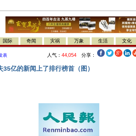
国际
奇闻
灾祸
万象
生活
文化
人气：
44,054
分享：
发表
失35亿的新闻上了排行榜首（图）