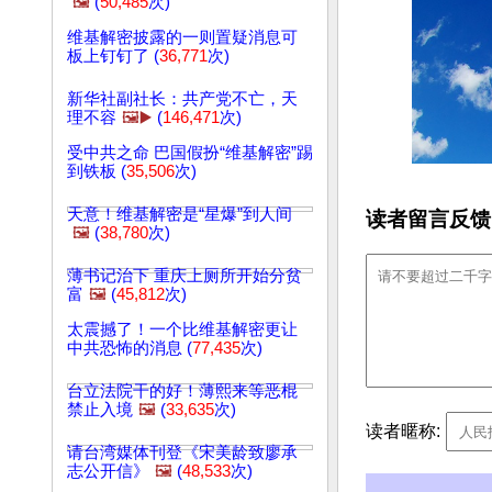
🖼️
(
50,485
次)
维基解密披露的一则置疑消息可
板上钉钉了 (
36,771
次)
新华社副社长：共产党不亡，天
理不容
🖼️▶️
(
146,471
次)
受中共之命 巴国假扮“维基解密”踢
到铁板 (
35,506
次)
天意！维基解密是“星爆”到人间
读者留言反馈
🖼️
(
38,780
次)
薄书记治下 重庆上厕所开始分贫
富
🖼️
(
45,812
次)
太震撼了！一个比维基解密更让
中共恐怖的消息 (
77,435
次)
台立法院干的好！薄熙来等恶棍
禁止入境
🖼️
(
33,635
次)
读者暱称:
请台湾媒体刊登《宋美龄致廖承
志公开信》
🖼️
(
48,533
次)