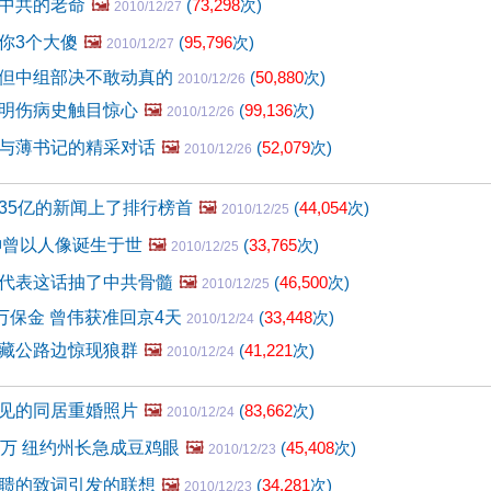
中共的老命
🖼️
(
73,298
次)
2010/12/27
你3个大傻
🖼️
(
95,796
次)
2010/12/27
但中组部决不敢动真的
(
50,880
次)
2010/12/26
明伤病史触目惊心
🖼️
(
99,136
次)
2010/12/26
与薄书记的精采对话
🖼️
(
52,079
次)
2010/12/26
35亿的新闻上了排行榜首
🖼️
(
44,054
次)
2010/12/25
神曾以人像诞生于世
🖼️
(
33,765
次)
2010/12/25
代表这话抽了中共骨髓
🖼️
(
46,500
次)
2010/12/25
0万保金 曾伟获准回京4天
(
33,448
次)
2010/12/24
藏公路边惊现狼群
🖼️
(
41,221
次)
2010/12/24
见的同居重婚照片
🖼️
(
83,662
次)
2010/12/24
6万 纽约州长急成豆鸡眼
🖼️
(
45,408
次)
2010/12/23
聩的致词引发的联想
🖼️
(
34,281
次)
2010/12/23