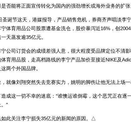
司是否能将正面宣传转化为国内的强劲增长或海外业务的扩张
月25日圣诞节这天，港媒报导，产品销售危机，券商齐声唱淡李
宁体育用品公司股票遭基金洗仓，股价暴泻近16%，创200
一天蒸发逾35亿元。
李宁公司订货会的成绩差强人意，很大程度受品牌定位不清影
体育用品股，走高档路线的李宁产品加价至接近NIKE及Adid
及这两个外国品牌。
象，就像刘翔突然失去竞赛实力，姚明的脚伤让他无法上场一
了造成这一切不幸的迷底：“谁懊运谁倒霉，这个恶咒正在逐
。”
如此关注李宁损失35亿元的新闻的原因。△