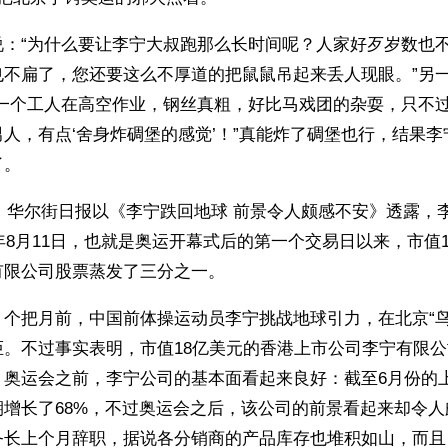
说：“为什么要让李宁大叔跑那么长时间呢？人家好歹岁数也
也不扁了，您还要这么不厚道的把鼠鼠吊起来丢人现眼。”另
是一个工人在高空作业，钢丝真粗，好比马戏团的杂耍，只不
人，有点‘舍身炸碉堡的感觉’！”真能炸了碉堡也行，结果
了。
月份，华尔街日报以《李宁跌回地球 前景令人颇感不安》透露，
8年8月11日，也就是奥运开幕式后的第一个交易日以来，市值
有限公司股票蒸发了三分之一。
个把月前，中国前体操运动员李宁挑战地球引力，在北京“鸟巢
炬。不过事实表明，市值18亿美元的香港上市公司李宁有限
。奥运会之前，李宁公司的基本面看起来良好：截至6月份的
期增长了68%，不过奥运会之后，该公司的前景看起来却令
务长上个月辞职，据说各分销商的产品库存也堆积如山，而且