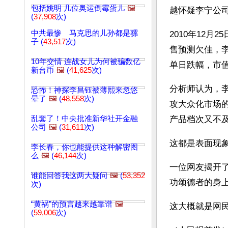
包括姚明 几位奥运倒霉蛋儿
🖼️
越怀疑李宁公
(
37,908
次)
中共最惨 马克思的儿孙都是骡
2010年12
子 (
43,517
次)
售预测欠佳，李
10年交情 连战女儿为何被骗数亿
单日跌幅，市值
新台币
🖼️
(
41,625
次)
分析师认为，
恐怖！神探李昌钰被薄熙来忽悠
晕了
🖼️
(
48,558
次)
攻大众化市场的
乱套了！中央批准新华社开金融
产品档次又不
公司
🖼️
(
31,611
次)
这都是表面现
李长春，你也能提供这种解密图
么
🖼️
(
46,144
次)
一位网友揭开
谁能回答我这两大疑问
🖼️
(
53,352
功颂德者的身上
次)
“黄祸”的预言越来越靠谱
🖼️
这大概就是网民
(
59,006
次)