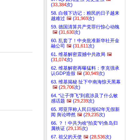
(
33,384
次)
58. 白领下访记：粮民的日子越来
越难过
🖼️
(
31,969
次)
59. 德国清算共产党罪行惊心动魄
🖼️
(
31,630
次)
60. 乱套了！中央批准新华社开金
融公司
🖼️
(
31,611
次)
61. 维基解密震撼中共政局
🖼️
(
31,074
次)
62. 维基解密再曝猛料：李克强承
认GDP造假
🖼️
(
30,949
次)
63. 维基揭秘 扯下中南海惊天黑幕
🖼️
(
29,706
次)
64. “让子弹飞”到底涉及了什么敏
感话题
🖼️
(
29,239
次)
65. 邓亚萍称人民日报62年无假新
闻 舆论哗然
🖼️
(
29,235
次)
66. ？！中共为啥“拍卖”钓鱼岛归
属铁证 (
29,135
次)
67. 祖父的天使
🖼️
(
28,536
次)