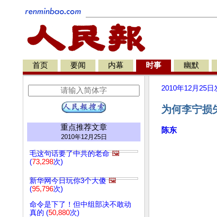
首页
要闻
内幕
时事
幽默
2010年12月25日
为何李宁损
重点推荐文章
陈东
2010年12月25日
毛这句话要了中共的老命
🖼️
(
73,298
次)
新华网今日玩你3个大傻
🖼️
(
95,796
次)
命令是下了！但中组部决不敢动
真的 (
50,880
次)