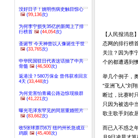
没好日子！姚明伤病史触目惊心
🖼️
(
99,136
次)
为何李宁损失35亿的新闻上了排
行榜首
🖼️
(
44,054
次)
【人民报消息
态网的排行榜
圣诞节 今天神曾以人像诞生于世
🖼️
(
33,765
次)
关注？因为李宁
中华民国驻日代表这话抽了中共
个的都遭遇到
骨髓
🖼️
(
46,500
次)
返港没？580万保金 曾伟获准回京
举几个例子，
4天 (
33,448
次)
“亚洲飞人”
为何党害怕青藏公路边惊现狼群
断过，比赛时
🖼️
(
41,221
次)
只因为被选中当
曝光毛泽东罕见的同居重婚照片
歌主歌手刘欢
🖼️
(
83,662
次)
而已入不惑之年
收5张球票罚6万 纽约州长急成豆
鸡眼
🖼️
(
45,408
次)
月9日凌晨才