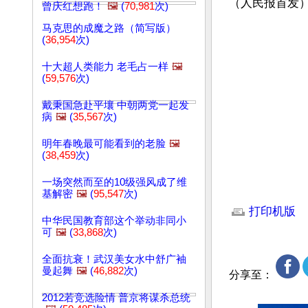
（人民报首发
曾庆红想跑！
🖼️
(
70,981
次)
马克思的成魔之路（简写版）
(
36,954
次)
十大超人类能力 老毛占一样
🖼️
(
59,576
次)
戴秉国急赴平壤 中朝两党一起发
病
🖼️
(
35,567
次)
明年春晚最可能看到的老脸
🖼️
(
38,459
次)
一场突然而至的10级强风成了维
文章网址: http://w
基解密
🖼️
(
95,547
次)
打印机版
中华民国教育部这个举动非同小
可
🖼️
(
33,868
次)
全面抗衰！武汉美女水中舒广袖
曼起舞
🖼️
(
46,882
次)
分享至：
2012若竞选险情 普京将谋杀总统