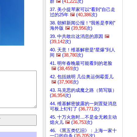
群
🖼️
(
41,221
次)
37. 美小提琴家可以“看到”自己走
过的25年
🖼️
(
40,386
次)
38. 朝鲜新闻公报！“我爸是李刚”
海外版
🖼️
(
39,956
次)
39. 中共敢出这消息的原因
🖼️
(
39,142
次)
40. 天意！维基解密是“星爆”到人
间
🖼️
(
38,780
次)
41. 明年春晚最可能看到的老脸
🖼️
(
38,459
次)
42. 包括姚明 几位奥运倒霉蛋儿
🖼️
(
37,908
次)
43. 马克思的成魔之路（简写版）
(
36,954
次)
44. 维基解密披露的一则置疑消息
可板上钉钉了 (
36,771
次)
45. 十万火急时…不是金无赖主动
熄火儿
🖼️
(
36,753
次)
46. 《黑五类忆旧》：上海一家十
一口的自杀 (
35,705
次)