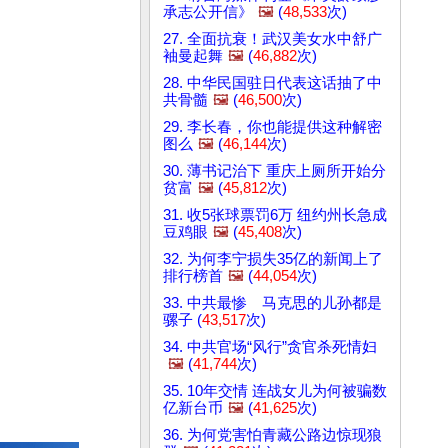
承志公开信》
🖼️
(
48,533
次)
27. 全面抗衰！武汉美女水中舒广
袖曼起舞
🖼️
(
46,882
次)
28. 中华民国驻日代表这话抽了中
共骨髓
🖼️
(
46,500
次)
29. 李长春，你也能提供这种解密
图么
🖼️
(
46,144
次)
30. 薄书记治下 重庆上厕所开始分
贫富
🖼️
(
45,812
次)
31. 收5张球票罚6万 纽约州长急成
豆鸡眼
🖼️
(
45,408
次)
32. 为何李宁损失35亿的新闻上了
排行榜首
🖼️
(
44,054
次)
33. 中共最惨 马克思的儿孙都是
骡子 (
43,517
次)
34. 中共官场“风行”贪官杀死情妇
🖼️
(
41,744
次)
35. 10年交情 连战女儿为何被骗数
亿新台币
🖼️
(
41,625
次)
36. 为何党害怕青藏公路边惊现狼