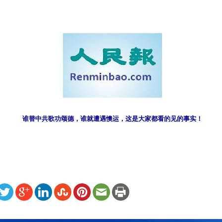
）
谁替中共歌功颂德，谁就遭遇懊运，这是大家都看的见的事实！
ww.renminbao.com/rmb/articles/2010/12/25/53817.html