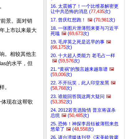
。
16. 太震撼了！一个比维基解密更
让中共恐怖的消息 (
77,435
次)
17. 曾庆红想跑！
🖼️
(
70,981
次)
宁前景。面对销
18. 一张图片泄薄熙来要与习近平
4年上市以来最大
死嗑
🖼️
(
69,673
次)
19. 毛岸英之死是迟早的事
🖼️
(
66,175
次)
响。相较其他主
20. 十大超人类能力 老毛占一样
🖼️
(
59,576
次)
as的水平，但
21. “黄祸”的预言越来越靠谱
🖼️
(
59,006
次)
22. 不开玩笑，此人印堂发黑
🖼️
样。
(
58,768
次)
23. 谁能回答我这两大疑问
🖼️
一体现在这帮歌
(
53,352
次)
24. 2012若竞选险情 普京将谋杀
总统
🖼️
(
50,485
次)
25. 恐怖！神探李昌钰被薄熙来忽
悠晕了
🖼️
(
48,558
次)
26. 请台湾媒体刊登《宋美龄致廖