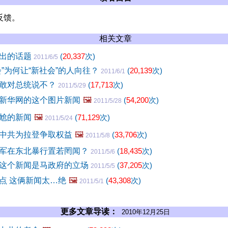
反馈。
相关文章
引出的话题
(
20,337
次)
2011/6/5
会”为何让“新社会”的人向往？
(
20,139
次)
2011/6/1
敢对总统说不？
(
17,713
次)
2011/5/29
新华网的这个图片新闻
🖼️
(
54,200
次)
2011/5/28
尬的新闻
🖼️
(
71,129
次)
2011/5/24
中共为拉登争取权益
🖼️
(
33,706
次)
2011/5/8
军在东北暴行置若罔闻？
(
18,435
次)
2011/5/6
这个新闻是马政府的立场
(
37,205
次)
2011/5/5
点 这俩新闻太…绝
🖼️
(
43,308
次)
2011/5/1
更多文章导读：
2010年12月25日