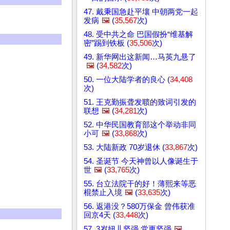
47. 戴秉国急赴平壤 中朝两党一起
发病
🖼️
(
35,567
次)
48. 受中共之命 巴国假扮“维基解
密”踢到铁板 (
35,506
次)
49. 新华网出这新闻…马英九悬了
🖼️
(
34,582
次)
50. 一位大陆学者的良心 (
34,408
次)
51. 王克勤振聋发聩的致词引发的
联想
🖼️
(
34,281
次)
52. 中华民国教育部这个举动非同
小可
🖼️
(
33,868
次)
53. 大陆新政 70岁退休 (
33,867
次)
54. 圣诞节 今天神曾以人像诞生于
世
🖼️
(
33,765
次)
55. 台立法院干的好！薄熙来等恶
棍禁止入境
🖼️
(
33,635
次)
56. 返港没？580万保金 曾伟获准
回京4天 (
33,448
次)
57. 3岁妞儿坚强 党更坚强
🖼️