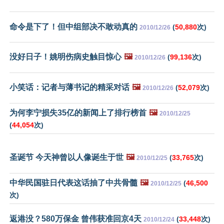
命令是下了！但中组部决不敢动真的
(
50,880
次)
2010/12/26
没好日子！姚明伤病史触目惊心
🖼️
(
99,136
次)
2010/12/26
小笑话：记者与薄书记的精采对话
🖼️
(
52,079
次)
2010/12/26
为何李宁损失35亿的新闻上了排行榜首
🖼️
2010/12/25
(
44,054
次)
圣诞节 今天神曾以人像诞生于世
🖼️
(
33,765
次)
2010/12/25
中华民国驻日代表这话抽了中共骨髓
🖼️
(
46,500
2010/12/25
次)
返港没？580万保金 曾伟获准回京4天
(
33,448
次)
2010/12/24