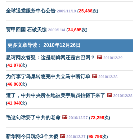
全球退党服务中心公告
(
25,488
次)
2009/11/19
贾甲回国 石破天惊
(
34,695
次)
2009/11/4
更多文章导读：
2010年12月26日
恳请网友答疑：这是朝鲜网还是古巴网？
🖼️
2010/12/29
(
41,876
次)
为何李宁鸟巢转悠完中共立马中断订单
🖼️
2010/12/28
(
46,869
次)
遭了，中共中央所在地被美宇航员拍摄下来了
🖼️
2010/12/28
(
41,040
次)
毛这句话要了中共的老命
🖼️
(
73,298
次)
2010/12/27
新华网今日玩你3个大傻
🖼️
(
95,796
次)
2010/12/27