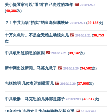
美小提琴家可以“看到”自己走过的25年
🖼️
2010/12/22
(
40,386
次)
？！中共为啥“拍卖”钓鱼岛归属铁证
(
29,135
次)
2010/12/21
十万火急时…不是金无赖主动熄火儿
🖼️
(
36,753
2010/12/21
次)
中共敢出这消息的原因
🖼️
(
39,142
次)
2010/12/21
新华网出这新闻…马英九悬了
🖼️
(
34,582
次)
2010/12/20
包括姚明 几位奥运倒霉蛋儿
🖼️
(
37,908
次)
2010/12/20
中共最惨 马克思的儿孙都是骡子
(
43,517
次)
2010/12/19
10年交情 连战女儿为何被骗数亿新台币
🖼️
2010/12/19