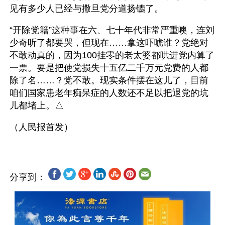
见有多少人已经与撒旦党分道扬镳了。
“开除党籍”这种事在六、七十年代非常严重噢，连刘
少奇听了都要哭，但现在……拿这吓唬谁？党绝对
不敢动真的，因为100挂零的老太婆都哄进党内算了
一票。要是把使党损失十五亿二千万元党费的人都
除了名……？党不敢。现实条件摆在这儿了，目前
咱们国家患老年痴呆症的人数还不足以把退党的坑
儿都堵上。△ 
分享到：