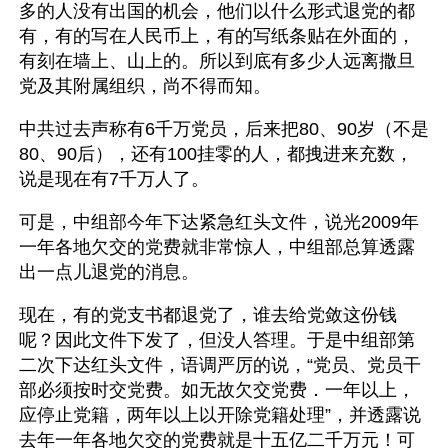
多的人没有出国的机会，他们以什么形式退党的都
有，有的写在人民币上，有的写纸条贴在外面的，
有刻在墙上、山上的。所以到底有多少人远离撒旦
党及其附属组织，尚不得而知。
中共过去声称有6千万党员，后来把80、90岁（不是
80、90后），还有100挂零的人，都拽进来充数，
说是现在有7千万人了。
可是，中组部今年下达紧急红头文件，说光2009年
一年各地欠交的党费就非常惊人，中组部总算透露
出一点儿退党的消息。
现在，有的党支书都退党了，谁去给党敛这份钱
呢？因此文件下发了，但没人答理。于是中组部第
二次下达红头文件，语调严厉的说，“党员、党员干
部必须按时交党费。如无故欠交党费．一年以上，
应停止党籍，两年以上以开除党籍处理”，并透露说
去年一年各地欠交的党费就是十五亿二千万元！可