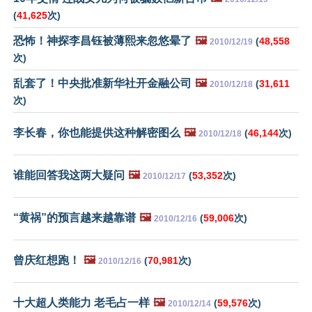
(
41,625
次)
恐怖！神探李昌钰被薄熙来忽悠晕了
🖼️
(
48,558
2010/12/19
次)
乱套了！中央批准新华社开金融公司
🖼️
(
31,611
2010/12/18
次)
李长春，你也能提供这种解密图么
🖼️
(
46,144
次)
2010/12/18
谁能回答我这两大疑问
🖼️
(
53,352
次)
2010/12/17
“黄祸”的预言越来越靠谱
🖼️
(
59,006
次)
2010/12/16
曾庆红想跑！
🖼️
(
70,981
次)
2010/12/16
十大超人类能力 老毛占一样
🖼️
(
59,576
次)
2010/12/14