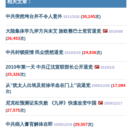
相关文章：
中共突然垮台并不令人意外
(
30,245
次)
2011/3/28
大陆集体学九评方兴未艾 旅欧整巴士党官退党
🖼️
2010/4/8
(
26,453
次)
中共封锁疫情 民众愤然退党
(
24,836
次)
2010/2/19
2010年第一天 中共辽沈宣联部长公开退党
🖼️
2010/1/2
(
25,326
次)
从“犹太人出埃及前涂羊血在门上”说退党
(
17,094
2009/12/30
次)
尼克松预测证实失败 《九评》快速改变中国
🖼️
2009/12/17
(
27,575
次)
中共病入膏肓解体在即
(
29,507
次)
2009/12/16