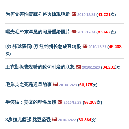
为何党害怕青藏公路边惊现狼群
🖼️
(
41,221
次)
2010/12/24
曝光毛泽东罕见的同居重婚照片
🖼️
(
83,662
次)
2010/12/24
收5张球票罚6万 纽约州长急成豆鸡眼
🖼️
(
45,408
2010/12/23
次)
王克勤振聋发聩的致词引发的联想
🖼️
(
34,281
次)
2010/12/23
毛岸英之死是迟早的事
🖼️
(
66,175
次)
2010/12/23
半笑话：姜文的理性反馈
🖼️
(
96,208
次)
2010/12/23
3岁妞儿坚强 党更坚强
🖼️
(
33,384
次)
2010/12/22