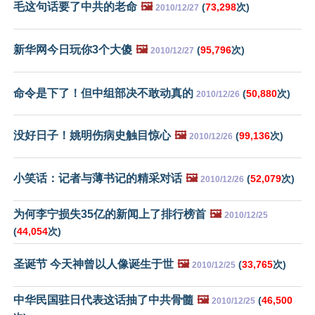
毛这句话要了中共的老命
🖼️
(
73,298
次)
2010/12/27
新华网今日玩你3个大傻
🖼️
(
95,796
次)
2010/12/27
命令是下了！但中组部决不敢动真的
(
50,880
次)
2010/12/26
没好日子！姚明伤病史触目惊心
🖼️
(
99,136
次)
2010/12/26
小笑话：记者与薄书记的精采对话
🖼️
(
52,079
次)
2010/12/26
为何李宁损失35亿的新闻上了排行榜首
🖼️
2010/12/25
(
44,054
次)
圣诞节 今天神曾以人像诞生于世
🖼️
(
33,765
次)
2010/12/25
中华民国驻日代表这话抽了中共骨髓
🖼️
(
46,500
2010/12/25