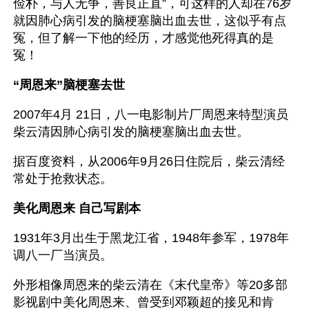
俭朴，与人无争，善良正直”，可这样的人却在76岁
就因肺心病引发的脑梗塞脑出血去世，这似乎有点
冤，但了解一下他的经历，才感觉他死得真的是
冤！
“周恩来”脑梗塞去世
2007年4月 21日，八一电影制片厂周恩来特型演员
柴云清因肺心病引发的脑梗塞脑出血去世。
据百度资料，从2006年9月26日住院后，柴云清经
常处于抢救状态。
美化周恩来 自己写剧本
1931年3月出生于黑龙江省，1948年参军，1978年
调八一厂当演员。
外形相像周恩来的柴云清在《末代皇帝》等20多部
影视剧中美化周恩来、曾受到邓颖超的接见和肯