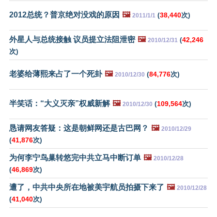
2012总统？普京绝对没戏的原因
🖼️
(
38,440
次)
2011/1/1
外星人与总统接触 议员提立法阻泄密
🖼️
(
42,246
2010/12/31
次)
老婆给薄熙来占了一个死卦
🖼️
(
84,776
次)
2010/12/30
半笑话：“大义灭亲”权威新解
🖼️
(
109,564
次)
2010/12/30
恳请网友答疑：这是朝鲜网还是古巴网？
🖼️
2010/12/29
(
41,876
次)
为何李宁鸟巢转悠完中共立马中断订单
🖼️
2010/12/28
(
46,869
次)
遭了，中共中央所在地被美宇航员拍摄下来了
🖼️
2010/12/28
(
41,040
次)