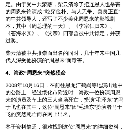
定。由于受中共蒙蔽，柴云清除了把连恩人也杀害
的周恩来饰演成 “吃穿俭朴、与人无争、善良正直”
的中共领导人，还写了不少美化周恩来的影视剧
本，其中《周总理的一天》、《李宗仁归来》、
《苍海求实》、《父亲》四部曾被中共肯定，并获
过奖。
柴云清被中共推崇而出名的同时，几十年来中国几
代人深受他扮演的“周恩来”而毒害。
4、海政“周恩来”突然殒命
2008年10月16日，在前往黑龙江鹤岗等地演出途中
的公路上，经过绥化市附近时，海政一位扮演周恩
来的演员及车上的三人当场死亡，扮演“毛泽东”的马
于飞也在其中，这位“周恩来”因“毛泽东”扮演者马于
飞的突然死亡而在网上出名。
鉴于资料缺乏，很难找到这位“周恩来”的详细资料，