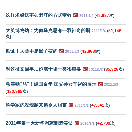
这样求婚远不如老江的方式奏效
🖼️
(
48,837
次)
2011/1/4
大英博物馆：为何马克思有一双神奇的脚
(
51,146
2011/1/4
次)
铁证！人类不是猴子变的
🖼️
(
42,868
次)
2011/1/3
对这征文启事…你属于哪一类很重要
🖼️
(
35,328
次)
2011/1/3
悬崖勒“马”！建国百年 国父孙女车祸的启示
🖼️
2011/1/3
(
122,969
次)
科学家的发现越来越令人沮丧
🖼️
(
47,541
次)
2011/1/2
2011年第一天新华网就制造笑话
🖼️
(
42,798
次)
2011/1/1