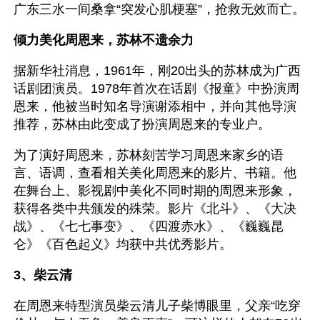
广东三水一间桑拿“突发心肌梗塞”，抢救无效而亡。
倾力美化周恩来，苏林不遗余力
据新华社消息，1961年，刚20出头的苏林成为广西
话剧团演员。1978年首次在话剧《报童》中扮演周
恩来，他被当时知名导演谢添相中，并向其他导演
推荐，苏林由此变成了扮演周恩来的专业户。
为了演好周恩来，苏林刻苦学习周恩来家乡的语
言、语调，查看相关美化周恩来的影片、书籍。他
在舞台上、影视剧中美化不同时期的周恩来形象，
获得各类中共颁发的殊荣。影片《北斗》、《大决
战》、《七七事变》、《四渡赤水》、《巍巍昆
仑》《百色起义》均获中共优秀影片。
3、柴云清
在周恩来特型演员柴云清儿子柴博眼里，父亲“吃穿