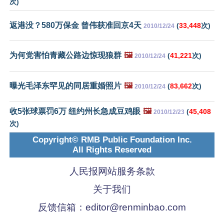
次)
返港没？580万保金 曾伟获准回京4天
(
33,448
次)
2010/12/24
为何党害怕青藏公路边惊现狼群
🖼️
(
41,221
次)
2010/12/24
曝光毛泽东罕见的同居重婚照片
🖼️
(
83,662
次)
2010/12/24
收5张球票罚6万 纽约州长急成豆鸡眼
🖼️
(
45,408
2010/12/23
次)
Copyright© RMB Public Foundation Inc.
All Rights Reserved
人民报网站服务条款
关于我们
反馈信箱：
editor@renminbao.com