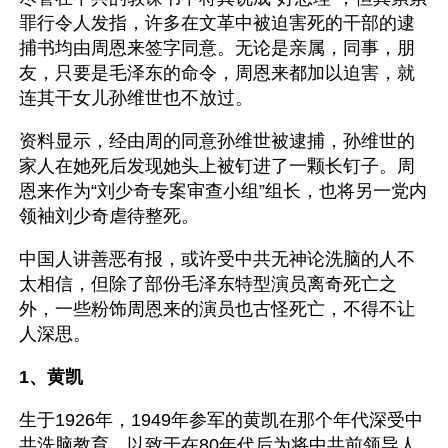
罪行令人发指，许多在文革中被迫害死的干部的逮
捕书均由周恩来签字同意。无论是亲属，同事，朋
友，只要是毛泽东的命令，周恩来都加以迫害，就
连其干女儿孙维世也不放过。
资料显示，经由周的同意孙维世被逮捕，孙维世的
家人在她死后发现她头上被钉进了一颗长钉子。周
恩来作为“刘少奇专案审查小组”组长，也将另一党内
领袖刘少奇虐待整死。
中国人讲善恶有报，或许受中共无神论洗脑的人不
太相信，但除了部份毛泽东特型演员离奇死亡之
外，一些粉饰周恩来的演员也古怪死亡，不得不让
人深思。
1、黄凯
生于1926年，1949年参军的黄凯在那个年代深受中
共洗脑教育，以致于在80年代后为将中共前领导人