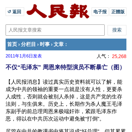
↺ 返回 
电子报
正體版
首页
分栏目
时事
文章
›
›
›
：
2011年1月6日
发表
人气：
25,268
不仅“毛泽东” 周恩来特型演员不断暴亡（图）
【人民报消息】读过真实历史资料就可以了解，能
成为中共的领袖的重要一点就是没有人性，更要杀
人成性，否则就会被别人杀掉，这是共产党的生存
法则，与生俱来。历史上，长期作为杀人魔王毛泽
东副手的前总理周恩来极端奸诈，紧跟毛泽东作
恶，得以在中共历次运动中避免被“打倒”。
尽管在中共的教课书中将其说成“好总理”，但其累累