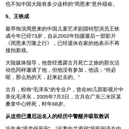
也不知中国大陆有多少这样的“周恩来”意外殒命。
5、王铁成
最早饰演周恩来的中国儿童艺术剧团特型演员王铁
成今年已经73岁，自从2002年拍摄最后一部影片
《周恩来万隆之行》，已经退休在家的他表示不再
接拍新戏。
大陆媒体报导，他曾经透露古月死亡之旅的那次活
动也同样邀请了他，但他没有参加，他说：“何必
呢，那么热的天，赶来赶去的。”
古月，粉饰“毛泽东”的专业户，曾在80几部影视片中
美化毛泽东，2005年7月2日，古月在广东三水区某
桑拿中心猝死，时年68岁。
从这些已遭厄运名人的经历中警醒并吸取教训
近年来“退党保平安”、“远离中共避祸”等民间语在中