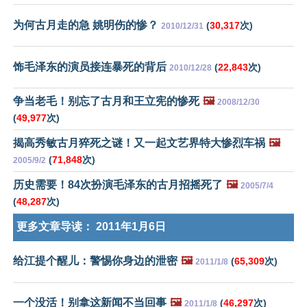
为何古月走的急 姚明伤的惨？
(
30,317
次)
2010/12/31
饰毛泽东的演员接连暴死的背后
(
22,843
次)
2010/12/28
争当老毛！别忘了古月和王立宪的惨死
🖼️
2008/12/30
(
49,977
次)
揭高秀敏古月猝死之谜！又一起文艺界特大惨烈车祸
🖼️
(
71,848
次)
2005/9/2
历史需要！84次扮演毛泽东的古月招摇死了
🖼️
2005/7/4
(
48,287
次)
更多文章导读：
2011年1月6日
给江提个醒儿：警惕你身边的泄密
🖼️
(
65,309
次)
2011/1/8
一个没活！别拿这新闻不当回事
🖼️
(
46,297
次)
2011/1/8