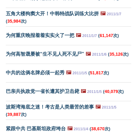
五角大楼狗窦大开！中韩特战队训练大比拼
🖼️
2011/1/7
(
35,984
次)
为何重庆晚报着着实实火了一把
🖼️
(
61,147
次)
2011/1/7
为何高智晟屡被“生不见人死不见尸”
🖼️
(
35,126
次)
2011/1/6
中共的这俩名牌必须一起秀
🖼️
(
51,817
次)
2011/1/5
巴亲共执政党一省长遭其护卫击毙
🖼️
(
40,079
次)
2011/1/5
波斯湾海底之迷！考古是人类最苦的差事
🖼️
2011/1/5
(
39,887
次)
紧跟中共 巴基斯坦政府垮台
🖼️
(
38,670
次)
2011/1/4