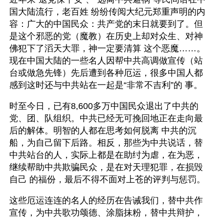
国大陆流行，老百姓 纷纷传阅大纪元郑重声明的内
容：广大的中国民众：共产党的末日就要到了。但
是这个邪恶的党（魔教）在历史上却对众生、对神
佛犯下了滔天大罪，神一定要清算 这个恶魔……。
现在中国大陆的一些名人因帮中共高调做宣传（站
台或做急先锋）先后遭到各种厄运，很多中国人都
感到这时还与中共站在一起是“非常不吉利”的 事。
时至今日，已有8,600多万中国民众退出了中共的
党、团、队组织。中共已经无可挽回地正在走向最
后的解体。明智的人都在思考如何脱离 中共的沉
船，为自己留下后路。相反，那些为中共说话，替
中共站台的人，实际上都是在助纣为虐，在为恶，
继续帮助中共欺骗民众，是在对天理犯罪，在损毁
自己 的福份，最后不得不面对上苍的评判与惩罚。
这些厄运连连的名人的经历在告诫我们，替中共作
宣传，为中共歌功颂德、涂脂抹粉，替中共辩护，