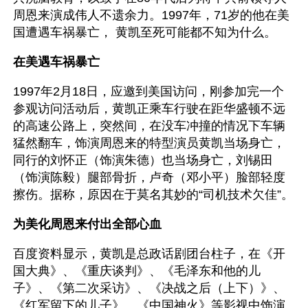
周恩来演成伟人不遗余力。1997年，71岁的他在美
国遭遇车祸暴亡， 黄凯至死可能都不知为什么。
在美遇车祸暴亡
1997年2月18日，应邀到美国访问，刚参加完一个
参观访问活动后，黄凯正乘车行驶在距华盛顿不远
的高速公路上，突然间，在没车冲撞的情况下车辆
猛然翻车，饰演周恩来的特型演员黄凯当场身亡，
同行的刘怀正（饰演朱德）也当场身亡，刘锡田
（饰演陈毅）腿部骨折，卢奇（邓小平）脸部轻度
擦伤。据称，原因在于莫名其妙的“司机技术欠佳”。
为美化周恩来付出全部心血
百度资料显示，黄凯是总政话剧团台柱子，在《开
国大典》、《重庆谈判》、《毛泽东和他的儿
子》、《第二次采访》、《决战之后（上下）》、
《红军留下的儿子》、《中国神火》等影视中饰演