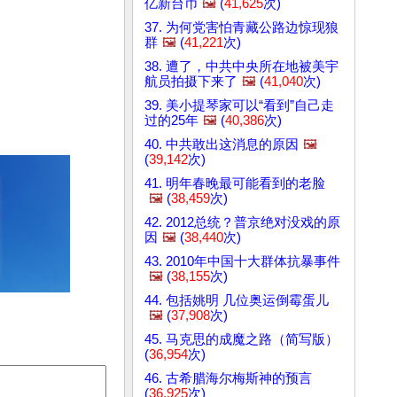
亿新台币
🖼️
(
41,625
次)
37. 为何党害怕青藏公路边惊现狼
群
🖼️
(
41,221
次)
38. 遭了，中共中央所在地被美宇
航员拍摄下来了
🖼️
(
41,040
次)
39. 美小提琴家可以“看到”自己走
过的25年
🖼️
(
40,386
次)
40. 中共敢出这消息的原因
🖼️
(
39,142
次)
41. 明年春晚最可能看到的老脸
🖼️
(
38,459
次)
42. 2012总统？普京绝对没戏的原
因
🖼️
(
38,440
次)
43. 2010年中国十大群体抗暴事件
🖼️
(
38,155
次)
44. 包括姚明 几位奥运倒霉蛋儿
🖼️
(
37,908
次)
45. 马克思的成魔之路（简写版）
(
36,954
次)
46. 古希腊海尔梅斯神的预言
(
36,925
次)