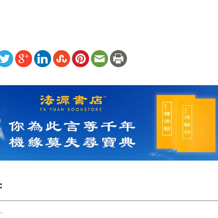
ww.renminbao.com/rmb/articles/2011/1/3/53862.html
: