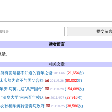
读者留言
反馈。
相关文章
共所有党魁都不知道的百年之谜
(
21,654
次)
2011/6/9
宋庆龄为这不与国父合葬
🖼️
(
80,092
次)
2011/5/26
年庆 马英九迎"共产国母"
🖼️
(
154,689
次)
2011/4/29
 "清华大学"何来百年校庆
🖼️
(
27,916
次)
2011/4/27
孙女孙穗华婉转谴责马政府
🖼️
(
38,586
次)
2011/4/25