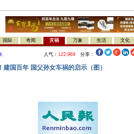
国际
奇闻
灾祸
万象
生活
文化
人气：
122,969
分享：
表
”！建国百年 国父孙女车祸的启示（图）