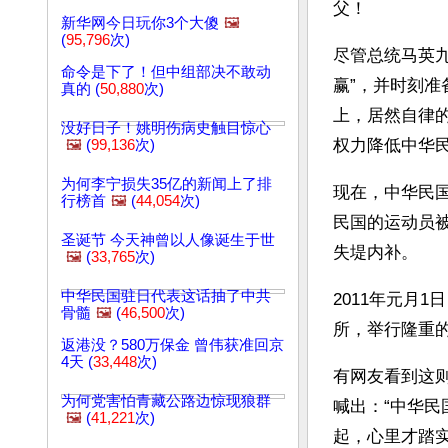
父！
新华网今日玩你3个大傻
🖼️
(
95,796
次)
尽管总统马英九
命令是下了！但中组部决不敢动
赢”，并时刻准
真的 (
50,880
次)
上，居然自律
没好日子！姚明伤病史触目惊心
权力降低中华
🖼️
(
99,136
次)
为何李宁损失35亿的新闻上了排
现在，中华民
行榜首
🖼️
(
44,054
次)
民国的运动员
圣诞节 今天神曾以人像诞生于世
失堤内补。
🖼️
(
33,765
次)
中华民国驻日代表这话抽了中共
2011年元月
骨髓
🖼️
(
46,500
次)
所，举行隆重的
返港没？580万保金 曾伟获准回京
4天 (
33,448
次)
有网友看到这
为何党害怕青藏公路边惊现狼群
喊出：“中华民
🖼️
(
41,221
次)
起，心里才踏