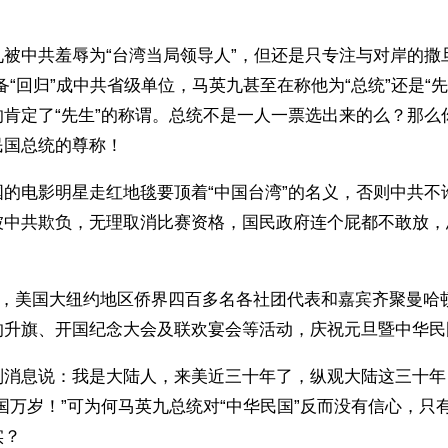
被中共羞辱为“台湾当局领导人”，但还是只专注与对岸的撒
备“回归”成中共省级单位，马英九甚至在称他为“总统”还是“
的肯定了“先生”的称谓。总统不是一人一票选出来的么？那么
民国总统的尊称！
国的电影明星走红地毯要顶着“中国台湾”的名义，否则中共不
被中共欺负，无理取消比赛资格，国民政府连个屁都不敢放，
1日，美国大纽约地区侨界四百多名各社团代表和嘉宾齐聚曼哈
升旗、开国纪念大会及联欢宴会等活动，庆祝元旦暨中华民国
则消息说：我是大陆人，来美近三十年了，纵观大陆这三十年
国万岁！”可为何马英九总统对“中华民国”反而没有信心，只
实？