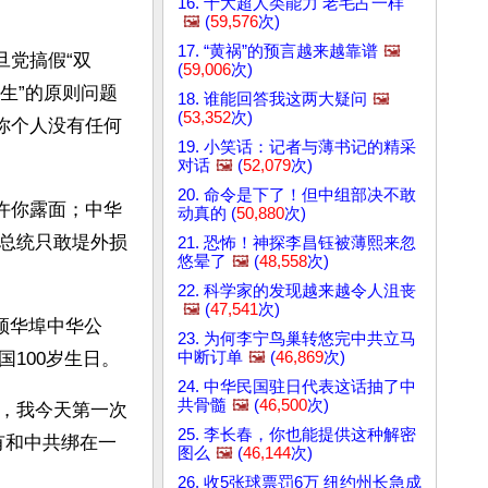
16. 十大超人类能力 老毛占一样
🖼️
(
59,576
次)
17. “黄祸”的预言越来越靠谱
🖼️
旦党搞假“双
(
59,006
次)
先生”的原则问题
18. 谁能回答我这两大疑问
🖼️
(
53,352
次)
你个人没有任何
19. 小笑话：记者与薄书记的精采
对话
🖼️
(
52,079
次)
20. 命令是下了！但中组部决不敢
许你露面；中华
动真的 (
50,880
次)
总统只敢堤外损
21. 恐怖！神探李昌钰被薄熙来忽
悠晕了
🖼️
(
48,558
次)
22. 科学家的发现越来越令人沮丧
🖼️
(
47,541
次)
顿华埠中华公
23. 为何李宁鸟巢转悠完中共立马
中断订单
🖼️
(
46,869
次)
100岁生日。
24. 中华民国驻日代表这话抽了中
共骨髓
🖼️
(
46,500
次)
，我今天第一次
25. 李长春，你也能提供这种解密
有和中共绑在一
图么
🖼️
(
46,144
次)
26. 收5张球票罚6万 纽约州长急成