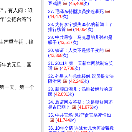
豆鸡眼
🖼️
(
45,408
次)
”，有人问：谁
27. 毛泽东特型演员接连暴死
🖼️
(
44,470
次)
年”会把台湾当
28. 为何李宁损失35亿的新闻上了
排行榜首
🖼️
(
44,054
次)
29. 中共最惨 马克思的儿孙都是
发生严重车祸，撞
骡子 (
43,517
次)
30. 铁证！人类不是猴子变的
🖼️
(
42,868
次)
31. 2011年第一天新华网就制造笑
百年的元旦，国
话
🖼️
(
42,798
次)
32. 外星人与总统接触 议员提立法
阻泄密
🖼️
(
42,246
次)
第一天、第一个
33. 新顺口溜儿：汤唯被解放的原
因 (
42,091
次)
34. 恳请网友答疑：这是朝鲜网还
是古巴网？
🖼️
(
41,876
次)
35. 中共官场“风行”贪官杀死情妇
🖼️
(
41,744
次)
36. 10年交情 连战女儿为何被骗数