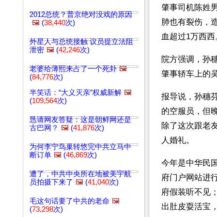
肇事司机陈姓
2012总统？普京绝对没戏的原因
肺也有裂伤，造
🖼️
(
38,440
次)
血超过1万西
外星人与总统接触 议员提立法阻
泄密
🖼️
(
42,246
次)
院方强调，孙
老婆给薄熙来占了一个死卦
🖼️
肇事轿车上的
(
84,776
次)
半笑话：“大义灭亲”权威新解
🖼️
报导说，孙穗
(
109,564
次)
的空服员，但
恳请网友答疑：这是朝鲜网还是
除了这次跟老
古巴网？
🖼️
(
41,876
次)
人婚礼。 
为何李宁鸟巢转悠完中共立马中
断订单
🖼️
(
46,869
次)
今年是中华民国
遭了，中共中央所在地被美宇航
府门户网站进
员拍摄下来了
🖼️
(
41,040
次)
府假装听不见
毛这句话要了中共的老命
🖼️
出肚皮耍活宝
(
73,298
次)