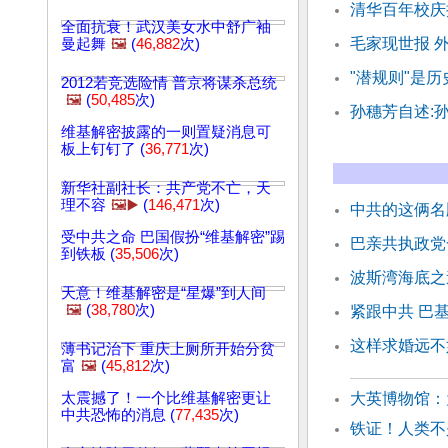
清华百年校庆
全面抗衰！武汉美女水中舒广袖
毛家现世报 
曼起舞
🖼️
(
46,882
次)
"潜规则"是
2012若竞选险情 普京将谋杀总统
🖼️
(
50,485
次)
孙穗芳自述:
维基解密披露的一则置疑消息可
板上钉钉了 (
36,771
次)
新华社副社长：共产党不亡，天
理不容
🖼️▶️
(
146,471
次)
中共的这俩名
受中共之命 巴国假扮“维基解密”踢
巴亲共执政党
到铁板 (
35,506
次)
波斯湾海底之
天意！维基解密是“星爆”到人间
🖼️
(
38,780
次)
紧跟中共 巴
这样求婚远不
薄书记治下 重庆上厕所开始分贫
富
🖼️
(
45,812
次)
太震撼了！一个比维基解密更让
大英博物馆：
中共恐怖的消息 (
77,435
次)
铁证！人类不