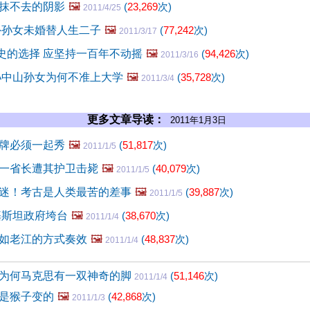
抹不去的阴影
🖼️
(
23,269
次)
2011/4/25
外孙女未婚替人生二子
🖼️
(
77,242
次)
2011/3/17
历史的选择 应坚持一百年不动摇
🖼️
(
94,426
次)
2011/3/16
孙中山孙女为何不准上大学
🖼️
(
35,728
次)
2011/3/4
更多文章导读：
2011年1月3日
牌必须一起秀
🖼️
(
51,817
次)
2011/1/5
一省长遭其护卫击毙
🖼️
(
40,079
次)
2011/1/5
迷！考古是人类最苦的差事
🖼️
(
39,887
次)
2011/1/5
基斯坦政府垮台
🖼️
(
38,670
次)
2011/1/4
如老江的方式奏效
🖼️
(
48,837
次)
2011/1/4
为何马克思有一双神奇的脚
(
51,146
次)
2011/1/4
是猴子变的
🖼️
(
42,868
次)
2011/1/3