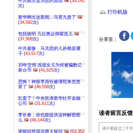
中共敢出这消息的原因
🖼️
(
39,142
文章网址: http://w
次)
打印机版
新华网出这新闻…马英九悬了
🖼️
(
34,582
次)
包括姚明 几位奥运倒霉蛋儿
🖼️
(
37,908
次)
分享至：
中共最惨 马克思的儿孙都是骡
子 (
43,517
次)
10年交情 连战女儿为何被骗数亿
新台币
🖼️
(
41,625
次)
恐怖！神探李昌钰被薄熙来忽悠
晕了
🖼️
(
48,558
次)
乱套了！中央批准新华社开金融
公司
🖼️
(
31,611
次)
读者留言反馈
李长春，你也能提供这种解密图
么
🖼️
(
46,144
次)
谁能回答我这两大疑问
🖼️
(
53,352