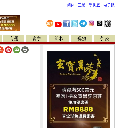
简体
-
正體
-
手机版
-
电子报
专题
寰宇
维权
视频
杂谈