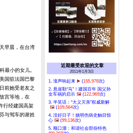
天早晨，在台湾
近期最受欢迎的文章
孙科最小的女儿。
2011年1月3日
美国驻法国巴黎
1. 涨声响起来
▶️
(
155,978
次)
日前她受老友之
2. 悬崖勒“马”！建国百年 国父孙
女车祸的启示
🖼️
(
122,969
次)
故宫等地，在
3. 半笑话：“大义灭亲”权威新解
分许行经建国高架
🖼️
(
109,564
次)
芬与驾车的谢姓
4. 没好日子！姚明伤病史触目惊
心
🖼️
(
99,136
次)
5. 顺口溜：和谐社会部份特色