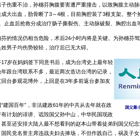
男子伤重不治，孙穗芬胸腹要害遭严重撞击，以致胸腹主动脉
成大出血，肋骨断了3～4根，目前胸腔装了3根支架。整个
西。止血后抢救分成治疗肠子撕裂伤、主动脉破裂、胸腔出血
穗芬的情况仍相当危险，术后24小时内将是关键。为孙穗芬
吴姓男子均伤势较轻，治疗后已无大碍。
芬17岁在妈妈签下同意书后，成为台湾史上最年轻
晚年跟台湾联系不多，最近两次造访台湾的记录，
友回台参观花博外，上回是在3年多前返台参加友
“建国百年”，非法建政61年的中共从去年就在政
国父最
行有计划的诽谤、诋毁国父孙中山，中华民国现政
；甚至还安排大陆人最不想看到的赵本山带着徒弟到国父纪念
，国民党名誉主席连战夫妇去捧场，不但作践自己，祸及子女