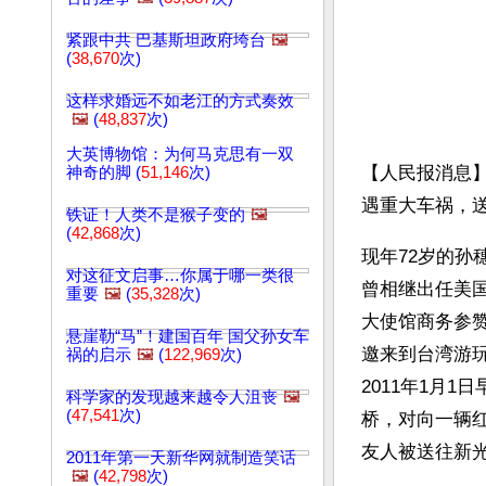
紧跟中共 巴基斯坦政府垮台
🖼️
(
38,670
次)
这样求婚远不如老江的方式奏效
🖼️
(
48,837
次)
大英博物馆：为何马克思有一双
【人民报消息
神奇的脚 (
51,146
次)
遇重大车祸，
铁证！人类不是猴子变的
🖼️
(
42,868
次)
现年72岁的
对这征文启事…你属于哪一类很
曾相继出任美
重要
🖼️
(
35,328
次)
大使馆商务参
悬崖勒“马”！建国百年 国父孙女车
邀来到台湾游
祸的启示
🖼️
(
122,969
次)
2011年1月
科学家的发现越来越令人沮丧
🖼️
(
47,541
次)
桥，对向一辆
友人被送往新
2011年第一天新华网就制造笑话
🖼️
(
42,798
次)