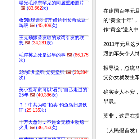
曝光毛泽东罕见的同居重婚照片
🖼️
(
83,662
次)
在建国百年元
的“黄金十年”
收5张球票罚6万 纽约州长急成豆
鸡眼
🖼️
(
45,408
次)
作“黄金”送入
王克勤振聋发聩的致词引发的联
想
🖼️
(
34,281
次)
2011年元旦
毁的车头令人
毛岸英之死是迟早的事
🖼️
(
66,175
次)
报导说，总统马
3岁妞儿坚强 党更坚强
🖼️
(
33,384
父孙女就发生车
次)
美小提琴家可以“看到”自己走过的
确实令人不安
25年
🖼️
(
40,386
次)
早晨。
？！中共为啥“拍卖”钓鱼岛归属铁
证 (
29,135
次)
莫非，这是在
十万火急时…不是金无赖主动熄
火儿
🖼️
(
36,753
次)
（人民报首发