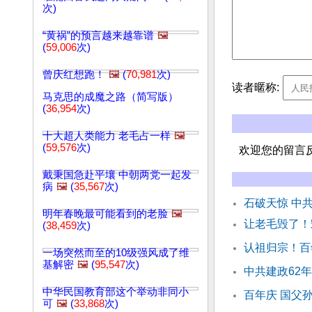
次)
“黄祸”的预言越来越靠谱
🖼️
(
59,006
次)
曾庆红想跑！
🖼️
(
70,981
次)
读者暱称:
马克思的成魔之路（简写版）
(
36,954
次)
十大超人类能力 老毛占一样
🖼️
(
59,576
次)
欢迎您的留言
戴秉国急赴平壤 中朝两党一起发
病
🖼️
(
35,567
次)
石破天惊 中
明年春晚最可能看到的老脸
🖼️
让老毛毁了！
(
38,459
次)
认祖归宗！百
一场突然而至的10级强风成了维
基解密
🖼️
(
95,547
次)
中共建政62年
中华民国教育部这个举动非同小
百年庆 国父
可
🖼️
(
33,868
次)