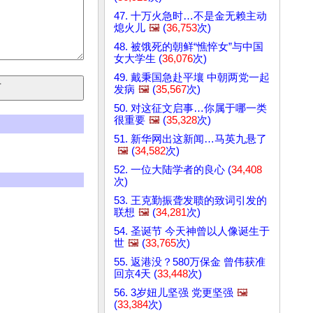
47. 十万火急时…不是金无赖主动
熄火儿
🖼️
(
36,753
次)
48. 被饿死的朝鲜“憔悴女”与中国
女大学生 (
36,076
次)
49. 戴秉国急赴平壤 中朝两党一起
发病
🖼️
(
35,567
次)
50. 对这征文启事…你属于哪一类
很重要
🖼️
(
35,328
次)
51. 新华网出这新闻…马英九悬了
🖼️
(
34,582
次)
52. 一位大陆学者的良心 (
34,408
次)
53. 王克勤振聋发聩的致词引发的
联想
🖼️
(
34,281
次)
54. 圣诞节 今天神曾以人像诞生于
世
🖼️
(
33,765
次)
55. 返港没？580万保金 曾伟获准
回京4天 (
33,448
次)
56. 3岁妞儿坚强 党更坚强
🖼️
(
33,384
次)