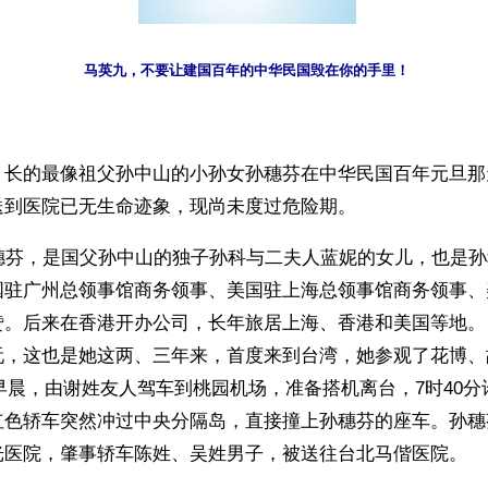
马英九，不要让建国百年的中华民国毁在你的手里！
】长的最像祖父孙中山的小孙女孙穗芬在中华民国百年元旦那
送到医院已无生命迹象，现尚未度过危险期。
孙穗芬，是国父孙中山的独子孙科与二夫人蓝妮的女儿，也是
国驻广州总领事馆商务领事、美国驻上海总领事馆商务领事、
赞。后来在香港开办公司，长年旅居上海、香港和美国等地。
玩，这也是她这两、三年来，首度来到台湾，她参观了花博、
1日早晨，由谢姓友人驾车到桃园机场，准备搭机离台，7时40
红色轿车突然冲过中央分隔岛，直接撞上孙穗芬的座车。孙穗
光医院，肇事轿车陈姓、吴姓男子，被送往台北马偕医院。