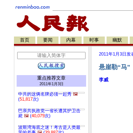
首页
要闻
内幕
时事
幽默
2011年1月3日
发
悬崖勒“马
重点推荐文章
李威
2011年1月3日
中共的这俩名牌必须一起秀
🖼️
(
51,817
次)
巴亲共执政党一省长遭其护卫击
毙
🖼️
(
40,079
次)
波斯湾海底之迷！考古是人类最
苦的差事
🖼️
(
39,887
次)