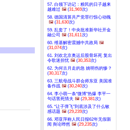
57. 白领下访记：粮民的日子越来
越难过
🖼️
(
31,969
次)
58. 德国清算共产党罪行惊心动魄
🖼️
(
31,630
次)
59. 乱套了！中央批准新华社开金
融公司
🖼️
(
31,611
次)
60. 维基解密震撼中共政局
🖼️
(
31,074
次)
61. 刘欢北京奥运后股骨坏死 复出
令歌迷担忧
🖼️
(
30,353
次)
62. 为何古月走的急 姚明伤的惨？
(
30,317
次)
63. 三航母战斗群会师东亚 美国准
备作战
🖼️
(
30,240
次)
64. 李小萌一条“微博”热爆 李平一
句话害死情夫
🖼️
(
29,381
次)
65. “让子弹飞”到底涉及了什么敏
感话题
🖼️
(
29,239
次)
66. 邓亚萍称人民日报62年无假新
闻 舆论哗然
🖼️
(
29,235
次)