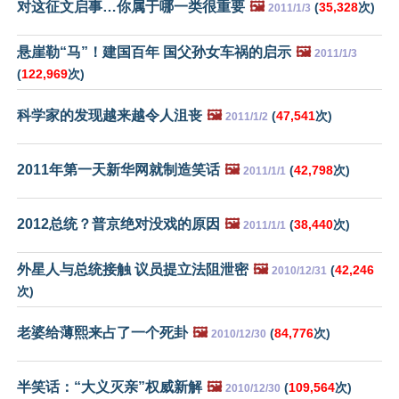
对这征文启事…你属于哪一类很重要
🖼️
(
35,328
次)
2011/1/3
悬崖勒“马”！建国百年 国父孙女车祸的启示
🖼️
2011/1/3
(
122,969
次)
科学家的发现越来越令人沮丧
🖼️
(
47,541
次)
2011/1/2
2011年第一天新华网就制造笑话
🖼️
(
42,798
次)
2011/1/1
2012总统？普京绝对没戏的原因
🖼️
(
38,440
次)
2011/1/1
外星人与总统接触 议员提立法阻泄密
🖼️
(
42,246
2010/12/31
次)
老婆给薄熙来占了一个死卦
🖼️
(
84,776
次)
2010/12/30
半笑话：“大义灭亲”权威新解
🖼️
(
109,564
次)
2010/12/30