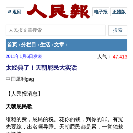
↺ 返回 
电子报
正體版
首页
分栏目
生活
文章
›
›
›
：
2011年1月6日
发表
人气：
47,413
太经典了！天朝屁民大实话
中国犀利gag
【人民报消息】
天朝屁民歌
维稳的费，屁民的税。花你的钱，判你的罪。有冤
先要跪，出名领导睡。天朝屁民都是累，一党独裁