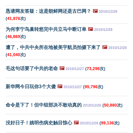
恳请网友答疑：这是朝鲜网还是古巴网？
🖼️
2010/12/29
(
41,876
次)
为何李宁鸟巢转悠完中共立马中断订单
🖼️
2010/12/28
(
46,869
次)
遭了，中共中央所在地被美宇航员拍摄下来了
🖼️
2010/12/28
(
41,040
次)
毛这句话要了中共的老命
🖼️
(
73,298
次)
2010/12/27
新华网今日玩你3个大傻
🖼️
(
95,796
次)
2010/12/27
命令是下了！但中组部决不敢动真的
(
50,880
次)
2010/12/26
没好日子！姚明伤病史触目惊心
🖼️
(
99,136
次)
2010/12/26