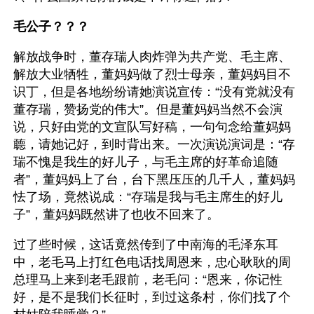
毛公子？？？
解放战争时，董存瑞人肉炸弹为共产党、毛主席、
解放大业牺牲，董妈妈做了烈士母亲，董妈妈目不
识丁，但是各地纷纷请她演说宣传：“没有党就没有
董存瑞，赞扬党的伟大”。但是董妈妈当然不会演
说，只好由党的文宣队写好稿，一句句念给董妈妈
聼，请她记好，到时背出来。一次演说演词是：“存
瑞不愧是我生的好儿子，与毛主席的好革命追随
者”，董妈妈上了台，台下黑压压的几千人，董妈妈
怯了场，竟然说成：“存瑞是我与毛主席生的好儿
子”，董妈妈既然讲了也收不回来了。
过了些时候，这话竟然传到了中南海的毛泽东耳
中，老毛马上打红色电话找周恩来，忠心耿耿的周
总理马上来到老毛跟前，老毛问：“恩来，你记性
好，是不是我们长征时，到过这条村，你们找了个