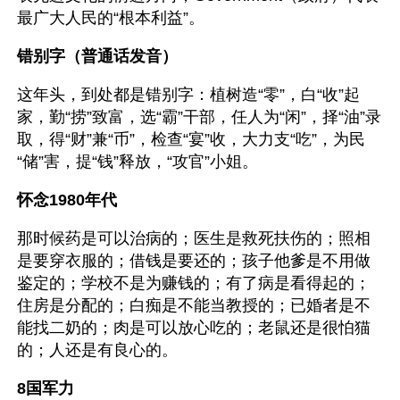
最广大人民的“根本利益”。
错别字（普通话发音）
这年头，到处都是错别字：植树造“零”，白“收”起
家，勤“捞”致富，选“霸”干部，任人为“闲”，择“油”录
取，得“财”兼“币”，检查“宴”收，大力支“吃”，为民
“储”害，提“钱”释放，“攻官”小姐。
怀念1980年代
那时候药是可以治病的；医生是救死扶伤的；照相
是要穿衣服的；借钱是要还的；孩子他爹是不用做
鉴定的；学校不是为赚钱的；有了病是看得起的；
住房是分配的；白痴是不能当教授的；已婚者是不
能找二奶的；肉是可以放心吃的；老鼠还是很怕猫
的；人还是有良心的。
8国军力