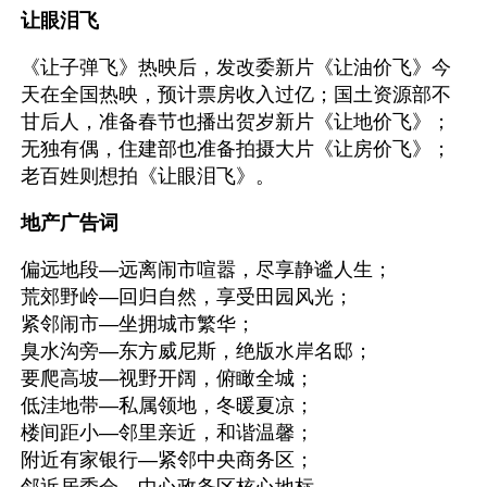
让眼泪飞
《让子弹飞》热映后，发改委新片《让油价飞》今
天在全国热映，预计票房收入过亿；国土资源部不
甘后人，准备春节也播出贺岁新片《让地价飞》；
无独有偶，住建部也准备拍摄大片《让房价飞》；
老百姓则想拍《让眼泪飞》。
地产广告词
偏远地段—远离闹市喧嚣，尽享静谧人生；
荒郊野岭—回归自然，享受田园风光；
紧邻闹市—坐拥城市繁华；
臭水沟旁—东方威尼斯，绝版水岸名邸；
要爬高坡—视野开阔，俯瞰全城；
低洼地带—私属领地，冬暖夏凉；
楼间距小—邻里亲近，和谐温馨；
附近有家银行—紧邻中央商务区；