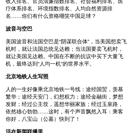
收入排名、官员清廉指数排名、社会福利排名、医
疗体系排名、环境指数排名、人均自然资源排
名……你们有什么资格嘲笑中国足球？
波音与空巴
美国波音和法国空巴是“阴谋联合体”，当美国想卖飞
机时，就让法国总统见达赖；当法国要卖飞机时，
就让美国见达赖。中国在不断的抗议中买下大量飞
机，最终达到“人均一机”的世界水平。
北京地铁人生写照
人的一生好像乘北京地铁一号线：途经国贸，羡慕
繁华；途经天安门，幻想权力；途经金融街，梦想
发财；经过公主坟，遥想华丽家族；经过玉泉路，
依然雄心勃勃……这时，有个声音飘然入耳：乘客
你好，八宝山（公墓）快到了！
活在新闻联播里