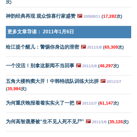
次)
神韵经典再现 观众惊喜行家盛赞
🖼️
(
17,282
次)
2008/8/11
更多文章导读：
2011年1月6日
给江提个醒儿：警惕你身边的泄密
🖼️
(
65,309
次)
2011/1/8
一个没活！别拿这新闻不当回事
🖼️
(
46,297
次)
2011/1/8
五角大楼狗窦大开！中韩特战队训练大比拼
🖼️
2011/1/7
(
35,984
次)
为何重庆晚报着着实实火了一把
🖼️
(
61,147
次)
2011/1/7
为何高智晟屡被“生不见人死不见尸”
🖼️
(
35,126
次)
2011/1/6