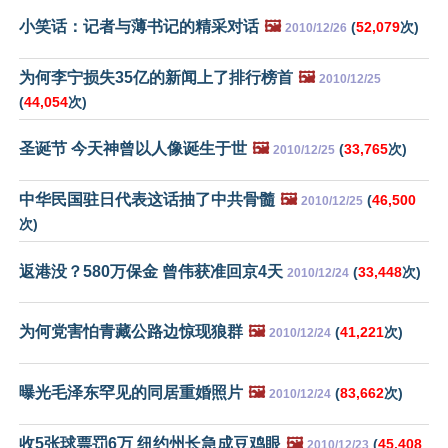
小笑话：记者与薄书记的精采对话
🖼️
(
52,079
次)
2010/12/26
为何李宁损失35亿的新闻上了排行榜首
🖼️
2010/12/25
(
44,054
次)
圣诞节 今天神曾以人像诞生于世
🖼️
(
33,765
次)
2010/12/25
中华民国驻日代表这话抽了中共骨髓
🖼️
(
46,500
2010/12/25
次)
返港没？580万保金 曾伟获准回京4天
(
33,448
次)
2010/12/24
为何党害怕青藏公路边惊现狼群
🖼️
(
41,221
次)
2010/12/24
曝光毛泽东罕见的同居重婚照片
🖼️
(
83,662
次)
2010/12/24
收5张球票罚6万 纽约州长急成豆鸡眼
🖼️
(
45,408
2010/12/23