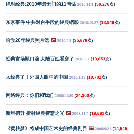
绝对经典:2010年最邪门的11句话
(
36,278
次)
2010/11/1
东京事件 中共对台手段的经典缩影
(
18,946
次)
2010/10/27
哈勃20年经典照片选
🖼️
(
35,676
次)
2010/4/3
经典官场顺口溜 大陆百姓看穿了
(
19,853
次)
2010/3/7
太经典了！外国人眼中的中国
(
18,781
次)
2010/1/13
网络经典：你们和我们
(
24,300
次)
2008/11/20
新星初升 折射经典智慧之光
🖼️
(
16,661
次)
2008/11/4
《黄粮梦》将成中国艺术史的经典剧目
🖼️
(
14,545
2008/9/21