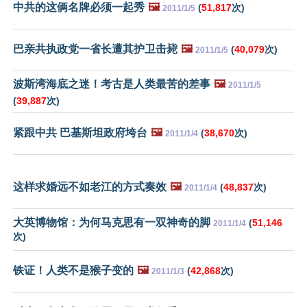
中共的这俩名牌必须一起秀
🖼️
(
51,817
次)
2011/1/5
巴亲共执政党一省长遭其护卫击毙
🖼️
(
40,079
次)
2011/1/5
波斯湾海底之迷！考古是人类最苦的差事
🖼️
2011/1/5
(
39,887
次)
紧跟中共 巴基斯坦政府垮台
🖼️
(
38,670
次)
2011/1/4
这样求婚远不如老江的方式奏效
🖼️
(
48,837
次)
2011/1/4
大英博物馆：为何马克思有一双神奇的脚
(
51,146
2011/1/4
次)
铁证！人类不是猴子变的
🖼️
(
42,868
次)
2011/1/3