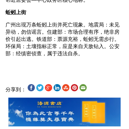
邻近居委会—中心政务区核心地标。
蚯蚓上街
广州出现万条蚯蚓上街并死亡现象。地震局：未见
异动，勿信谣言。住建部：市场合理有序，绝非房
价引起出逃。铁道部：票源充裕，蚯蚓无需步行。
环保局：土壤指标正常，应是来自天敌钻入。公安
部：经缜密侦查，属于违法自杀。
分享到：