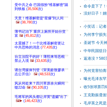
受中共之命 巴国假扮“维基解密”踢
命令是下了！
到铁板 (
35,506
次)
没好日子！姚
天意！维基解密是“星爆”到人间
🖼️
(
38,780
次)
小笑话：记者
薄书记治下 重庆上厕所开始分贫
为何李宁损失
富
🖼️
(
45,812
次)
圣诞节 今天
太震撼了！一个比维基解密更让
中共恐怖的消息 (
77,435
次)
中华民国驻日
台立法院干的好！薄熙来等恶棍
返港没？58
禁止入境
🖼️
(
33,635
次)
请台湾媒体刊登《宋美龄致廖承
为何党害怕青
志公开信》
🖼️
(
48,533
次)
曝光毛泽东罕
风从何处来？四川草原余火瞬间
收5张球票罚
噬22命
🖼️
(
90,105
次)
王克勤振聋发
毛将军的风头都让岸英“遗孀”出了
🖼️▶️
(
146,423
次)
毛岸英之死是