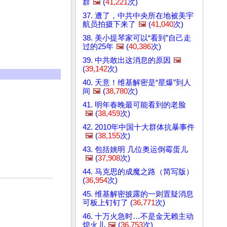
群
🖼️
(
41,221
次)
37. 遭了，中共中央所在地被美宇
航员拍摄下来了
🖼️
(
41,040
次)
38. 美小提琴家可以“看到”自己走
过的25年
🖼️
(
40,386
次)
39. 中共敢出这消息的原因
🖼️
(
39,142
次)
40. 天意！维基解密是“星爆”到人
间
🖼️
(
38,780
次)
41. 明年春晚最可能看到的老脸
🖼️
(
38,459
次)
42. 2010年中国十大群体抗暴事件
🖼️
(
38,155
次)
43. 包括姚明 几位奥运倒霉蛋儿
🖼️
(
37,908
次)
44. 马克思的成魔之路（简写版）
(
36,954
次)
45. 维基解密披露的一则置疑消息
可板上钉钉了 (
36,771
次)
46. 十万火急时…不是金无赖主动
熄火儿
🖼️
(
36,753
次)