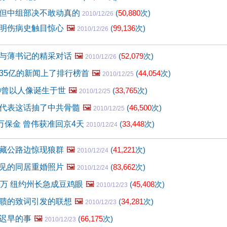
但中组部决不敢动真的
(
50,880
次)
2010/12/26
明伤病史触目惊心
🖼️
(
99,136
次)
2010/12/26
与薄书记的精采对话
🖼️
(
52,079
次)
2010/12/26
35亿的新闻上了排行榜首
🖼️
(
44,054
次)
2010/12/25
神曾以人像诞生于世
🖼️
(
33,765
次)
2010/12/25
代表这话抽了中共骨髓
🖼️
(
46,500
次)
2010/12/25
0万保金 曾伟获准回京4天
(
33,448
次)
2010/12/24
藏公路边惊现狼群
🖼️
(
41,221
次)
2010/12/24
见的同居重婚照片
🖼️
(
83,662
次)
2010/12/24
6万 纽约州长急成豆鸡眼
🖼️
(
45,408
次)
2010/12/23
聩的致词引发的联想
🖼️
(
34,281
次)
2010/12/23
迟早的事
🖼️
(
66,175
次)
2010/12/23