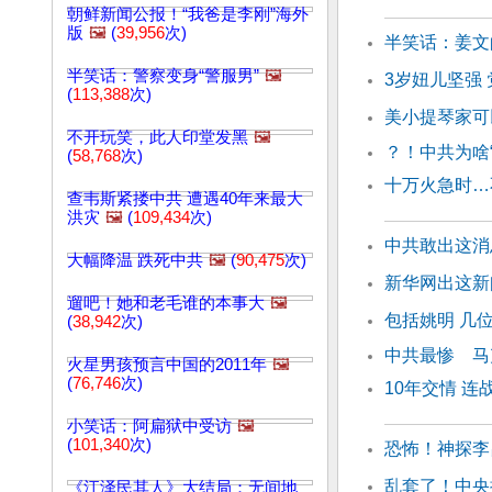
朝鲜新闻公报！“我爸是李刚”海外
版
🖼️
(
39,956
次)
半笑话：姜文
半笑话：警察变身“警服男”
🖼️
3岁妞儿坚强
(
113,388
次)
美小提琴家可
不开玩笑，此人印堂发黑
🖼️
？！中共为啥
(
58,768
次)
十万火急时…
查韦斯紧搂中共 遭遇40年来最大
洪灾
🖼️
(
109,434
次)
中共敢出这消
大幅降温 跌死中共
🖼️
(
90,475
次)
新华网出这新
遛吧！她和老毛谁的本事大
🖼️
包括姚明 几
(
38,942
次)
中共最惨 马
火星男孩预言中国的2011年
🖼️
(
76,746
次)
10年交情 
小笑话：阿扁狱中受访
🖼️
(
101,340
次)
恐怖！神探李
乱套了！中央
《江泽民其人》大结局：无间地