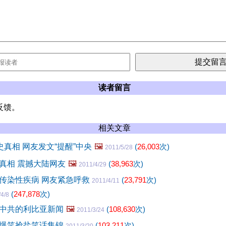
读者留言
反馈。
相关文章
史真相 网友发文“提醒”中央
🖼️
(
26,003
次)
2011/5/28
真相 震撼大陆网友
🖼️
(
38,963
次)
2011/4/29
传染性疾病 网友紧急呼救
(
23,791
次)
2011/4/11
(
247,878
次)
4/8
中共的利比亚新闻
🖼️
(
108,630
次)
2011/3/24
爆笑抢盐笑话集锦
(
103,211
次)