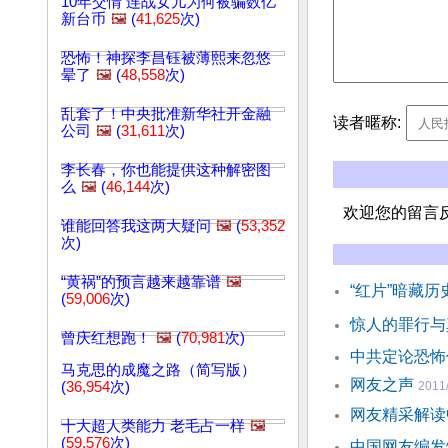
10年交情 连战女儿为何被骗数亿
新台币
🖼️
(
41,625
次)
恐怖！神探李昌钰被薄熙来忽悠
晕了
🖼️
(
48,558
次)
乱套了！中央批准新华社开金融
读者暱称:
公司
🖼️
(
31,611
次)
李长春，你也能提供这种解密图
么
🖼️
(
46,144
次)
欢迎您的留言
谁能回答我这两大疑问
🖼️
(
53,352
次)
“黄祸”的预言越来越靠谱
🖼️
“红片”暗藏历
(
59,006
次)
惊人的罪行与
曾庆红想跑！
🖼️
(
70,981
次)
中共定论恐怖
马克思的成魔之路（简写版）
网友之声
(
36,954
次)
2011/
网友精采解读
十大超人类能力 老毛占一样
🖼️
(
59,576
次)
中国网友编发