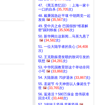
47. 《黑五类忆旧》：上海一家十
一口的自杀 (
35,705
次)
48. 戴秉国急赴平壤 中朝两党一起
发病
🖼️
(
35,567
次)
49. 受中共之命 巴国假扮“维基解
密”踢到铁板 (
35,506
次)
50. 新华网出这新闻…马英九悬了
🖼️
(
34,582
次)
51. 一位大陆学者的良心 (
34,408
次)
52. 王克勤振聋发聩的致词引发的
联想
🖼️
(
34,281
次)
53. 中华民国教育部这个举动非同
小可
🖼️
(
33,868
次)
54. 大陆新政 70岁退休 (
33,867
次)
55. 圣诞节 今天神曾以人像诞生于
世
🖼️
(
33,765
次)
56. 返港没？580万保金 曾伟获准
回京4天 (
33,448
次)
57. 3岁妞儿坚强 党更坚强
🖼️