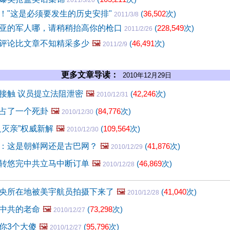
2011/3/20
！"这是必须要发生的历史安排"
(
36,502
次)
2011/3/8
亚的军人哪，请稍稍抬高你的枪口
(
228,549
次)
2011/2/26
评论比文章不知精采多少
🖼️
(
46,491
次)
2011/2/9
更多文章导读：
2010年12月29日
接触 议员提立法阻泄密
🖼️
(
42,246
次)
2010/12/31
占了一个死卦
🖼️
(
84,776
次)
2010/12/30
义灭亲”权威新解
🖼️
(
109,564
次)
2010/12/30
：这是朝鲜网还是古巴网？
🖼️
(
41,876
次)
2010/12/29
转悠完中共立马中断订单
🖼️
(
46,869
次)
2010/12/28
央所在地被美宇航员拍摄下来了
🖼️
(
41,040
次)
2010/12/28
中共的老命
🖼️
(
73,298
次)
2010/12/27
你3个大傻
🖼️
(
95,796
次)
2010/12/27