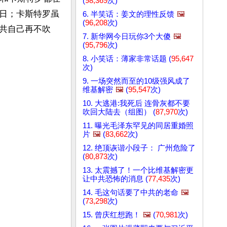
(
98,369
次)
日；卡斯特罗虽
6. 半笑话：姜文的理性反馈
🖼️
(
96,208
次)
共自己再不吹
7. 新华网今日玩你3个大傻
🖼️
(
95,796
次)
8. 小笑话：薄家非常话题 (
95,647
次)
9. 一场突然而至的10级强风成了
维基解密
🖼️
(
95,547
次)
10. 大逃港:我死后 连骨灰都不要
吹回大陆去（组图） (
87,970
次)
11. 曝光毛泽东罕见的同居重婚照
片
🖼️
(
83,662
次)
12. 绝顶诙谐小段子： 广州危险了
(
80,873
次)
13. 太震撼了！一个比维基解密更
让中共恐怖的消息 (
77,435
次)
14. 毛这句话要了中共的老命
🖼️
(
73,298
次)
15. 曾庆红想跑！
🖼️
(
70,981
次)