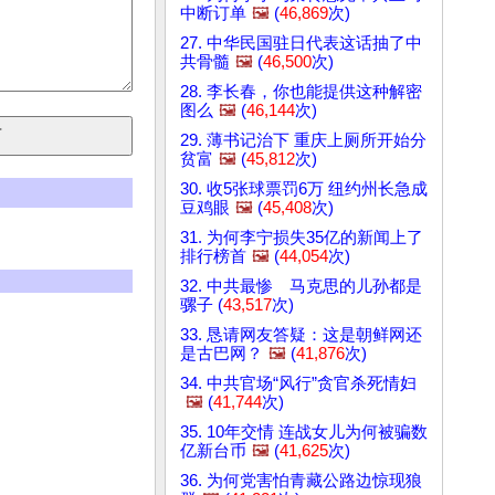
中断订单
🖼️
(
46,869
次)
27. 中华民国驻日代表这话抽了中
共骨髓
🖼️
(
46,500
次)
28. 李长春，你也能提供这种解密
图么
🖼️
(
46,144
次)
29. 薄书记治下 重庆上厕所开始分
贫富
🖼️
(
45,812
次)
30. 收5张球票罚6万 纽约州长急成
豆鸡眼
🖼️
(
45,408
次)
31. 为何李宁损失35亿的新闻上了
排行榜首
🖼️
(
44,054
次)
32. 中共最惨 马克思的儿孙都是
骡子 (
43,517
次)
33. 恳请网友答疑：这是朝鲜网还
是古巴网？
🖼️
(
41,876
次)
34. 中共官场“风行”贪官杀死情妇
🖼️
(
41,744
次)
35. 10年交情 连战女儿为何被骗数
亿新台币
🖼️
(
41,625
次)
36. 为何党害怕青藏公路边惊现狼