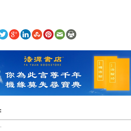
ww.renminbao.com/rmb/articles/2010/12/29/53838.html
: