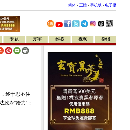
简体
-
正體
-
手机版
-
电子报
专题
寰宇
维权
视频
杂谈
了，终于忍不住
恳请各位网友答疑，下面这些文章到底出自哪个政府的网站，这么帮中共非法政府“给力”：	