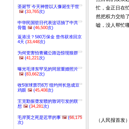
圣诞节 今天神曾以人像诞生于世
忙，金正日在
🖼️
(
33,765
次)
然把权力交给
中华民国驻日代表这话抽了中共
嘘，没人帮忙哪
骨髓
🖼️
(
46,500
次)
返港没？580万保金 曾伟获准回京
4天 (
33,448
次)
为何党害怕青藏公路边惊现狼群
🖼️
(
41,221
次)
曝光毛泽东罕见的同居重婚照片
🖼️
(
83,662
次)
收5张球票罚6万 纽约州长急成豆
鸡眼
🖼️
(
45,408
次)
王克勤振聋发聩的致词引发的联
想
🖼️
(
34,281
次)
毛岸英之死是迟早的事
🖼️
(
66,175
（人民报首发
次)