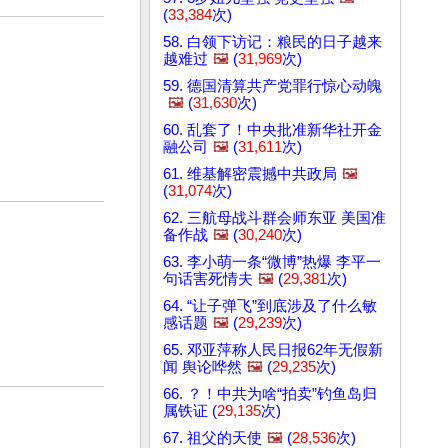
(
33,384
次)
58. 白领下访记：粮民的日子越来
越难过
🖼️
(
31,969
次)
59. 德国清算共产党罪行惊心动魄
🖼️
(
31,630
次)
60. 乱套了！中央批准新华社开金
融公司
🖼️
(
31,611
次)
61. 维基解密震撼中共政局
🖼️
(
31,074
次)
62. 三航母战斗群会师东亚 美国准
备作战
🖼️
(
30,240
次)
63. 李小萌一条“微博”热爆 李平一
句话害死情夫
🖼️
(
29,381
次)
64. “让子弹飞”到底涉及了什么敏
感话题
🖼️
(
29,239
次)
65. 邓亚萍称人民日报62年无假新
闻 舆论哗然
🖼️
(
29,235
次)
66. ？！中共为啥“拍卖”钓鱼岛归
属铁证 (
29,135
次)
67. 祖父的天使
🖼️
(
28,536
次)