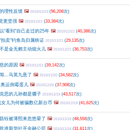
的理性反馈
🖼️
(
96,208
次)
2010/12/23
 党更坚强
🖼️
(
33,384
次)
2010/12/22
以“看到”自己走过的25年
🖼️
(
40,386
次)
2010/12/22
“拍卖”钓鱼岛归属铁证
(
29,135
次)
2010/12/21
不是金无赖主动熄火儿
🖼️
(
36,753
次)
2010/12/21
息的原因
🖼️
(
39,142
次)
2010/12/21
闻…马英九悬了
🖼️
(
34,582
次)
2010/12/20
位奥运倒霉蛋儿
🖼️
(
37,908
次)
2010/12/20
克思的儿孙都是骡子
(
43,517
次)
2010/12/19
连战女儿为何被骗数亿新台币
🖼️
(
41,625
次)
2010/12/19
昌钰被薄熙来忽悠晕了
🖼️
(
48,558
次)
2010/12/19
批准新华社开金融公司
🖼️
(
31,611
次)
2010/12/18