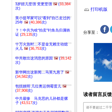
文章网址: http://w
3岁妞儿坚强 党更坚强
🖼️
(
33,384
次)
打印机版
美小提琴家可以“看到”自己走过的
25年
🖼️
(
40,386
次)
？！中共为啥“拍卖”钓鱼岛归属铁
分享至：
证 (
29,135
次)
十万火急时…不是金无赖主动熄
火儿
🖼️
(
36,753
次)
中共敢出这消息的原因
🖼️
(
39,142
次)
新华网出这新闻…马英九悬了
🖼️
(
34,582
次)
包括姚明 几位奥运倒霉蛋儿
🖼️
(
37,908
次)
读者留言反馈
中共最惨 马克思的儿孙都是骡
子 (
43,517
次)