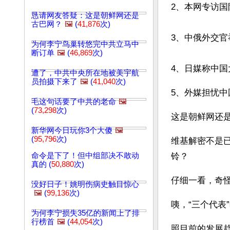
2、本网专访
恳请网友答疑：这是朝鲜网还是
古巴网？
🖼️
(
41,876
次)
3、中俄外交
为何李宁鸟巢转悠完中共立马中
断订单
🖼️
(
46,869
次)
4、日媒称中国
遭了，中共中央所在地被美宇航
员拍摄下来了
🖼️
(
41,040
次)
5、外媒担忧中
毛这句话要了中共的老命
🖼️
(
73,298
次)
这是朝鲜网还是
新华网今日玩你3个大傻
🖼️
(
95,796
次)
维基解密不是
命令是下了！但中组部决不敢动
铃？
真的 (
50,880
次)
仔细一看，奇怪
没好日子！姚明伤病史触目惊心
🖼️
(
99,136
次)
咦，“三个代表
为何李宁损失35亿的新闻上了排
行榜首
🖼️
(
44,054
次)
照目前的发展趋