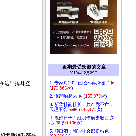
近期最受欢迎的文章
2010年12月29日
1. 专家对2012已经不再辟谣了
▶️
在这里掩耳盗
(
170,663
次)
2. 涨声响起来
▶️
(
155,978
次)
3. 新华社副社长：共产党不亡，
天理不容
🖼️▶️
(
146,471
次)
4. 没好日子！姚明伤病史触目惊
心
🖼️
(
99,136
次)
5. 顺口溜：和谐社会部份特色
日和卡斯特罗都在