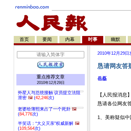
首页
要闻
内幕
时事
幽默
2010年12月29日
恳请网友答
重点推荐文章
岳磊
2010年12月29日
外星人与总统接触 议员提立法阻
【人民报消息】
泄密
🖼️
(
42,246
次)
老婆给薄熙来占了一个死卦
🖼️
(
84,776
次)
1、美称疑似
半笑话：“大义灭亲”权威新解
🖼️
(
109,564
次)