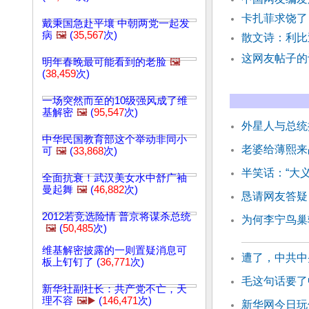
卡扎菲求饶了
戴秉国急赴平壤 中朝两党一起发
病
🖼️
(
35,567
次)
散文诗：利比
这网友帖子的
明年春晚最可能看到的老脸
🖼️
(
38,459
次)
一场突然而至的10级强风成了维
基解密
🖼️
(
95,547
次)
外星人与总统
中华民国教育部这个举动非同小
老婆给薄熙来
可
🖼️
(
33,868
次)
半笑话：“大
全面抗衰！武汉美女水中舒广袖
曼起舞
🖼️
(
46,882
次)
恳请网友答疑
2012若竞选险情 普京将谋杀总统
为何李宁鸟巢
🖼️
(
50,485
次)
维基解密披露的一则置疑消息可
遭了，中共中
板上钉钉了 (
36,771
次)
毛这句话要了
新华社副社长：共产党不亡，天
理不容
🖼️▶️
(
146,471
次)
新华网今日玩