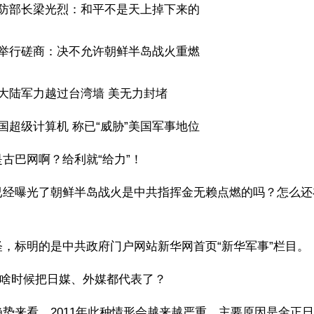
国防部长梁光烈：和平不是天上掉下来的
官举行磋商：决不允许朝鲜半岛战火重燃
大陆军力越过台湾墙 美无力封堵
国超级计算机 称已“威胁”美国军事地位
古巴网啊？给利就“给力”！
已经曝光了朝鲜半岛战火是中共指挥金无赖点燃的吗？怎么还
，标明的是中共政府门户网站新华网首页“新华军事”栏目。
”啥时候把日媒、外媒都代表了？ 
势来看，2011年此种情形会越来越严重，主要原因是金正