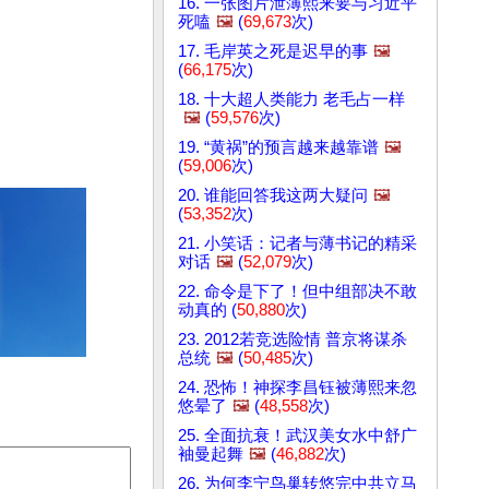
16. 一张图片泄薄熙来要与习近平
死嗑
🖼️
(
69,673
次)
17. 毛岸英之死是迟早的事
🖼️
(
66,175
次)
18. 十大超人类能力 老毛占一样
🖼️
(
59,576
次)
19. “黄祸”的预言越来越靠谱
🖼️
(
59,006
次)
20. 谁能回答我这两大疑问
🖼️
(
53,352
次)
21. 小笑话：记者与薄书记的精采
对话
🖼️
(
52,079
次)
22. 命令是下了！但中组部决不敢
动真的 (
50,880
次)
23. 2012若竞选险情 普京将谋杀
总统
🖼️
(
50,485
次)
24. 恐怖！神探李昌钰被薄熙来忽
悠晕了
🖼️
(
48,558
次)
25. 全面抗衰！武汉美女水中舒广
袖曼起舞
🖼️
(
46,882
次)
26. 为何李宁鸟巢转悠完中共立马