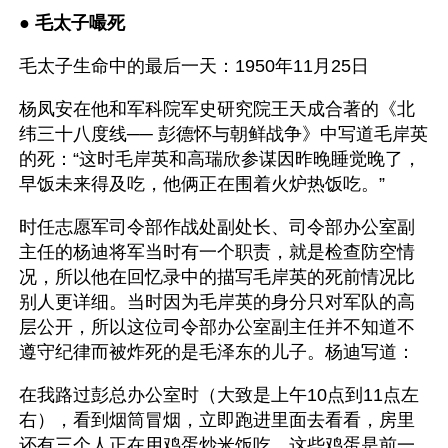
● 
毛太子嘬死
毛太子生命中的最后一天：1950年11月25日
杨凤安在他和军科院军史研究院王天成合著的《北
纬三十八度线── 彭德怀与朝鲜战争》中写道毛岸英
的死：“这时毛岸英和高瑞欣参谋因昨晚睡觉晚了，
早饭未来得及吃，他俩正在围着火炉热饭吃。”
时任志愿军司令部作战处副处长、司令部办公室副
主任的杨迪将军当时有一个职责，就是检查防空情
况，所以他在回忆录中的描写毛岸英的死前情况比
别人更详细。当时因为毛岸英的身分只对军队的高
层公开，所以这位司令部办公室副主任并不知道不
遵守纪律而被炸死的是毛泽东的儿子。杨迪写道：
在我路过彭总办公室时（大致是上午10点到11点左
右），看到烟筒冒烟，立即跑进里面去看看，房里
还有三个人正在用鸡蛋炒米饭吃。这些鸡蛋是前一