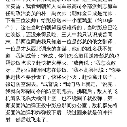
天黄昏，我看到朝鲜人民军最高司令部派到志愿军
任副政治委员的朴一禹次帅（朝鲜金日成是元帅，
下有三位次帅）给彭总送来一小筐鸡蛋（约10多
个）。这在当时的朝鲜是极难得的，当时彭总已吃
过晚饭，还没来得及吃。三人中我只认识成普同
志，那两位同志我只知道一位是彭总的俄文翻译，
一位是才从西北调来的参谋，他们的姓名我不知
道。我问成普：“老成，你们怎么敢用送给彭总的鸡
蛋炒饭吃呢？赶快把火弄灭。”成普说：“我怎么敢
呀，是那位翻译同志在炒饭。”我不高兴地说：“你要
他赶快不要炒饭了，快将火扑灭，赶快离开房子，
躲进防空洞去。”成普说：“我们马上就走。”说完，
我就向邓副司令的防空洞跑去。拂晓后，敌人的飞
机编队飞临大榆洞上空，也不绕圈子就投弹，第一
颗凝固汽油弹正投中彭总那间办公室，敌机群先将
凝固汽油弹和炸弹投下后，绕过圈来就是俯冲扫
射，然后就飞走了。