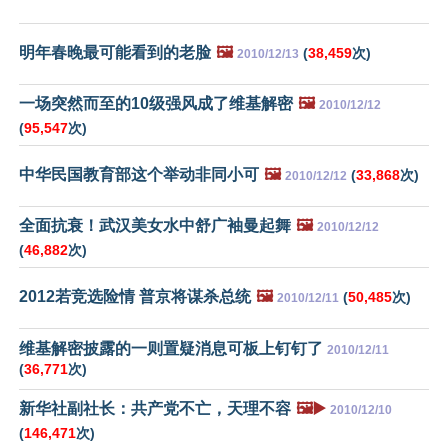
明年春晚最可能看到的老脸
🖼️
(
38,459
次)
2010/12/13
一场突然而至的10级强风成了维基解密
🖼️
2010/12/12
(
95,547
次)
中华民国教育部这个举动非同小可
🖼️
(
33,868
次)
2010/12/12
全面抗衰！武汉美女水中舒广袖曼起舞
🖼️
2010/12/12
(
46,882
次)
2012若竞选险情 普京将谋杀总统
🖼️
(
50,485
次)
2010/12/11
维基解密披露的一则置疑消息可板上钉钉了
2010/12/11
(
36,771
次)
新华社副社长：共产党不亡，天理不容
🖼️▶️
2010/12/10
(
146,471
次)