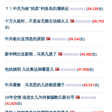
？！中共为啥“拍卖”钓鱼岛归属铁证
(
29,135
次)
2010/12/21
十万火急时…不是金无赖主动熄火儿
🖼️
(
36,753
2010/12/21
次)
中共敢出这消息的原因
🖼️
(
39,142
次)
2010/12/21
新华网出这新闻…马英九悬了
🖼️
(
34,582
次)
2010/12/20
包括姚明 几位奥运倒霉蛋儿
🖼️
(
37,908
次)
2010/12/20
中共最惨 马克思的儿孙都是骡子
(
43,517
次)
2010/12/19
10年交情 连战女儿为何被骗数亿新台币
🖼️
2010/12/19
(
41,625
次)