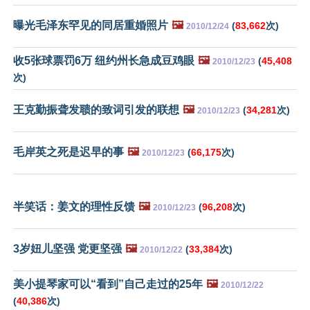
曝光毛泽东罕见的同居重婚照片
🖼️
(
83,662
次)
2010/12/24
收5张球票罚6万 纽约州长急成豆鸡眼
🖼️
(
45,408
2010/12/23
次)
王克勤振聋发聩的致词引发的联想
🖼️
(
34,281
次)
2010/12/23
毛岸英之死是迟早的事
🖼️
(
66,175
次)
2010/12/23
半笑话：姜文的理性反馈
🖼️
(
96,208
次)
2010/12/23
3岁妞儿坚强 党更坚强
🖼️
(
33,384
次)
2010/12/22
美小提琴家可以“看到”自己走过的25年
🖼️
2010/12/22
(
40,386
次)