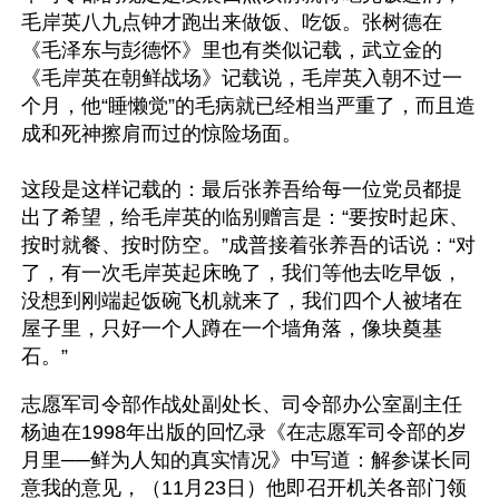
毛岸英八九点钟才跑出来做饭、吃饭。张树德在
《毛泽东与彭德怀》里也有类似记载，武立金的
《毛岸英在朝鲜战场》记载说，毛岸英入朝不过一
个月，他“睡懒觉”的毛病就已经相当严重了，而且造
成和死神擦肩而过的惊险场面。
这段是这样记载的：最后张养吾给每一位党员都提
出了希望，给毛岸英的临别赠言是：“要按时起床、
按时就餐、按时防空。”成普接着张养吾的话说：“对
了，有一次毛岸英起床晚了，我们等他去吃早饭，
没想到刚端起饭碗飞机就来了，我们四个人被堵在
屋子里，只好一个人蹲在一个墙角落，像块奠基
石。”
志愿军司令部作战处副处长、司令部办公室副主任
杨迪在1998年出版的回忆录《在志愿军司令部的岁
月里──鲜为人知的真实情况》中写道：解参谋长同
意我的意见，（11月23日）他即召开机关各部门领