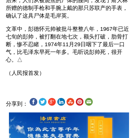
后来，人们从被烧焦的尸体的腰间，发现了斯大林
所赠的德制手枪和手腕上戴的那只苏联产的手表，
确认了这具尸体是毛岸英。
文革中，彭德怀元帅被批斗整整八年，1967年已近
七旬的彭帅，被打翻在地七次，额头打破，肋骨打
断，惨不忍睹，1974年11月29日咽下了最后一口
气，比毛泽东早死一年多。毛听说彭帅死，很开
心。△
分享到：