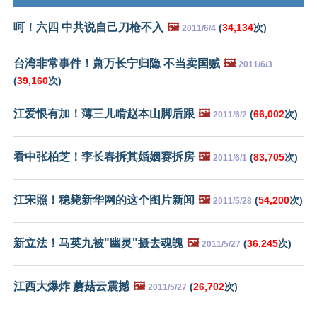
呵！六四 中共说自己刀枪不入
🖼️
(
34,134
次)
2011/6/4
台湾非常事件！萧万长宁归隐 不当卖国贼
🖼️
2011/6/3
(
39,160
次)
江爱恨有加！薄三儿啃赵本山脚后跟
🖼️
(
66,002
次)
2011/6/2
看中张柏芝！李长春拆其婚姻赛拆房
🖼️
(
83,705
次)
2011/6/1
江宋照！稳毙新华网的这个图片新闻
🖼️
(
54,200
次)
2011/5/28
新立法！马英九被"幽灵"摄去魂魄
🖼️
(
36,245
次)
2011/5/27
江西大爆炸 蘑菇云震撼
🖼️
(
26,702
次)
2011/5/27