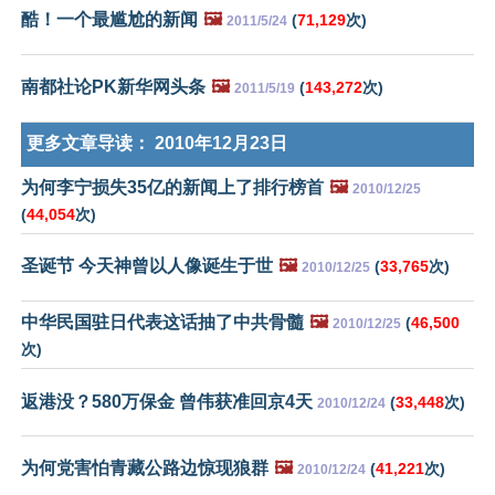
酷！一个最尴尬的新闻
🖼️
(
71,129
次)
2011/5/24
南都社论PK新华网头条
🖼️
(
143,272
次)
2011/5/19
更多文章导读：
2010年12月23日
为何李宁损失35亿的新闻上了排行榜首
🖼️
2010/12/25
(
44,054
次)
圣诞节 今天神曾以人像诞生于世
🖼️
(
33,765
次)
2010/12/25
中华民国驻日代表这话抽了中共骨髓
🖼️
(
46,500
2010/12/25
次)
返港没？580万保金 曾伟获准回京4天
(
33,448
次)
2010/12/24
为何党害怕青藏公路边惊现狼群
🖼️
(
41,221
次)
2010/12/24