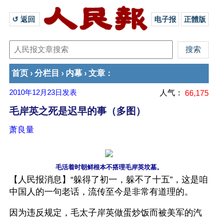
↺ 返回 
电子报
正體版
首页
分栏目
内幕
文章
›
›
›
：
2010年12月23日
发表
人气：
66,175
毛岸英之死是迟早的事（多图）
萧良量
毛活着时朝鲜根本不搭理毛岸英坟墓。
【人民报消息】“躲得了初一，躲不了十五”，这是咱
中国人的一句老话，流传至今是非常有道理的。
因为违反规定，毛太子岸英做蛋炒饭而被美军的汽