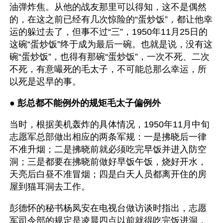
油弹炸焦。从他的战友那里可以得知，这不是偶然
的，在这之前已经有几次惊险的“蛋炒饭”，都让他幸
运的躲过去了，但事不过“三”，1950年11月25日的
这碗“蛋炒饭”终于成为最后一碗。也就是说，没有这
碗“蛋炒饭”，也得有那碗“蛋炒饭”，一次不死、二次
不死，有意嘬死的毛太子，不可能总那么幸运，所
以死是迟早的事。
● 
彭总都不能例外的规矩毛太子偏例外
当时，根据美机轰炸的具体情况，1950年11月中旬
志愿军总部做出相应的两条军规：一是拂晓后一律
不准升烟；二是拂晓前就必须吃完早饭并进入防空
洞；三是都要在拂晓前做好早饭午饭，烧好开水，
天亮后白昼不准冒烟；四是白天人员都离开住的房
屋到猫耳洞去工作。
彭德怀的秘书杨凤安在电视台做访谈时指出，志愿
军司令部的规定是凌晨四点以前就得吃完饭进洞，