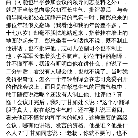
曲（可能也出乎参加会议的领导同志意料之外），
就是正当彭总向梁兴初军长生气、批评梁后，与会
领导同志都处在沉静严肃的气氛中时，随彭总来的
那位年轻俄文翻译（我看他和我的年龄差不多，二
十七八岁）却毫不胆怯地站起来，指着挂在墙上的
地图说起来了。彭总坐着一句话也不说，既不制止
他讲话，也不批评他，志司几位副司令也不制止
他，各军军长低着头也不吭声。那位年轻的翻译，
并不懂军事，我没有听明白他在讲什么，他说了一
二分钟后，看没有人理会他，也就不说了。当时我
觉得很奇怪，怎么一个年轻翻译会在志司党委召开
的作战会议上，而且是在彭总生气的严肃气氛中，
敢于随便说话呢？还没有人制止他、批评他？真
怪！会议开完后，我对丁甘如处长说：“这个小翻译
胆子真大，敢在彭总生气时，还在那儿说三道四。
看来他还不懂党内和军内的规矩，这样重要的高级
会议，哪有他讲话、发言的资格。他是谁？他是什
么人？”丁甘如同志说： “老杨，你就不要问，也不