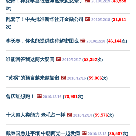
恐怖！神探李昌钰被薄熙来忽悠晕了
🖼️
(
48,558
2010/12/19
次)
乱套了！中央批准新华社开金融公司
🖼️
(
31,611
2010/12/18
次)
李长春，你也能提供这种解密图么
🖼️
(
46,144
次)
2010/12/18
谁能回答我这两大疑问
🖼️
(
53,352
次)
2010/12/17
“黄祸”的预言越来越靠谱
🖼️
(
59,006
次)
2010/12/16
曾庆红想跑！
🖼️
(
70,981
次)
2010/12/16
十大超人类能力 老毛占一样
🖼️
(
59,576
次)
2010/12/14
戴秉国急赴平壤 中朝两党一起发病
🖼️
(
35,567
次)
2010/12/13