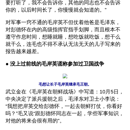
要打听了，我不会告诉你，其他的同志也不会告诉
你的，以后时间长了，你慢慢就会知道的。”
对军事一窍不通的毛岸英不但仗着他爸是毛泽东，
对彭德怀在内的高级指挥官指手划脚，而且根本不
遵守作息时间，想睡就睡，想吃饭就吃饭，想干么
就干么，连毛也不得不承认无法无天的儿子写来的
报告越来越差。
● 
没上过前线的毛岸英谎称参加过卫国战争
毛想让长子毛岸英继承毛王朝。
武立金在《毛岸英在朝鲜战场》中写道：10月5日，
中央决定了派兵援朝之后，毛泽东对卫士小李说：
“我想把岸英交给彭德怀，一起去朝鲜打仗，你看好
吗？”毛又说“跟彭德怀同志在一起，学些军事知识，
对他的将来会很有用的”。