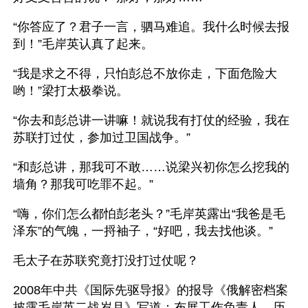
“你答应了？君子一言，驷马难追。我什么时候去报
到！”毛岸英认真了起来。
“我是求之不得，只怕彭总不放你走，下面危险大
哟！”梁打太极拳说。
“你去和彭总讲一讲嘛！就说我有打仗的经验，我在
苏联打过仗，参加过卫国战争。”
“和彭总讲，那我可不敢……说梁兴初你怎么挖我的
墙角？那我可吃罪不起。”
“嗨，你们怎么都怕彭老头？”毛岸英露出“我爸是毛
泽东”的气魄，一捋袖子，“好吧，我去找他谈。”
毛太子在苏联究竟打没打过仗呢？
2008年中共《国际先驱导报》的报导《俄解密档案
披露毛岸英二战岁月》写道：布展工作负责人、历