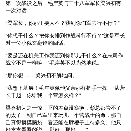
第一次战役之后，毛岸英与三十八军军长梁兴初有
一次对话：
“梁军长，你那里要人不？我到你们军去行不行？”
“你想干什么？把你安排到作战科行不行？”这是军长
对一位小俄文翻译的回话。
“要是还在机关工作我还到你那儿干什么？在志司作
战室不是一样嘛！”毛岸英不以为然地说。
“那你想……”梁兴初不解地问。
“我想下基层！毛岸英像他父亲那样把手一挥，“从营
长干起，你给我一个营怎么样？” 
梁兴初为之一惊，吓的差点没瘫痪，彭总都管不了
的太子，到自己军里来玩儿一个营战士的命，那自
己真得摸摸脑袋，看还能在脖梗子上待多久。他只
好支支吾吾的说：“那好，那好……”