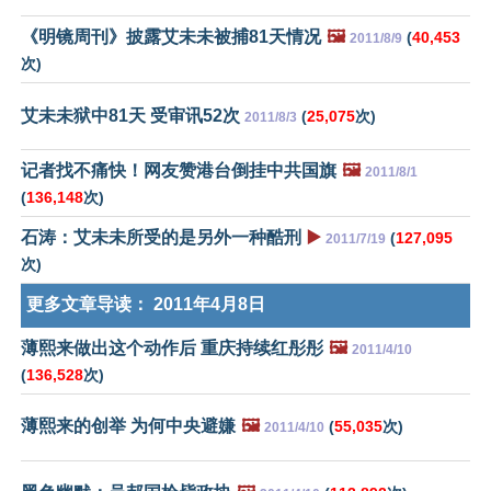
《明镜周刊》披露艾未未被捕81天情况
🖼️
(
40,453
2011/8/9
次)
艾未未狱中81天 受审讯52次
(
25,075
次)
2011/8/3
记者找不痛快！网友赞港台倒挂中共国旗
🖼️
2011/8/1
(
136,148
次)
石涛：艾未未所受的是另外一种酷刑
▶️
(
127,095
2011/7/19
次)
更多文章导读：
2011年4月8日
薄熙来做出这个动作后 重庆持续红彤彤
🖼️
2011/4/10
(
136,528
次)
薄熙来的创举 为何中央避嫌
🖼️
(
55,035
次)
2011/4/10