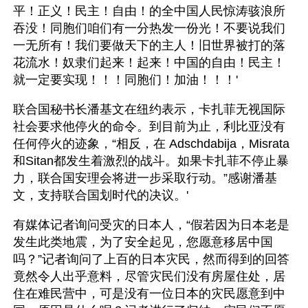
平！正义！民主！自由！的全中国人民惊涛骇浪所
吞没！同胞们咱们有一分热发一份光！不要说我们
一无所有！我们要做天下的主人！旧世界被打的落
花流水！奴隶们起来！起来！中国的自由！民主！
就一定要实现！！！同胞们！加油！！！'
联合国秘书长潘基文在纽约表示，卡扎菲无视国际
社会要求他停火的命令。到目前为止，利比亚没有
任何停火的迹象，“相反，在 Adschdabija，Misrata
和Sitan都发生着激烈的战斗。如果卡扎菲不停止暴
力，联合国安理会将进一步采取行动。”感谢潘基
文，支持联合国划时代的决议。'
有媒体记者询问受灾的日本人，“假若因为日本老是
发生此类地震，为了安全起见，您愿意移居中国
吗？”记者询问了上百的日本灾民，然而得到的回答
竟然令人出乎意料，尽管灾民们没有房屋住处，居
住在难民营中，可是没有一位日本的灾民愿意到中