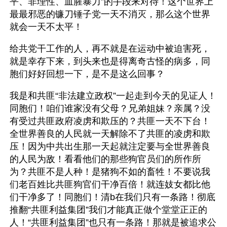
平、非理性、血腥暴力”的手段来对待！这个世界上
最最邪恶的镰刀锤子党一天不消灭，那么这个世界
就会一天不太平！
给共党干工作的人，再不就是在运动中被迫害死，
就是幸存下来，到头来也是得离奇古怪的病多，同
胞们好好回想一下，是不是这么回事？
我是和共匪“非法建立政权”一起走到今天的见证人！
同胞们！咱们谁家没有父母？兄弟姐妹？亲属？没
有受过共匪政府凌虏和欺压的？共匪一天不下台！
全世界善良的人民就一天解除不了共匪的凌虏和欺
压！因为中共出生那一天起就注定要与全世界善良
的人民为敌！看看他们的那些狗官员们的所作所
为？共匪不是人种！是猪狗不如的畜牲！不要说我
们老百姓比共匪狗官们干净百倍！就连妓女都比他
们干净多了！同胞们！清b在我们只有一条路！彻底
推翻“共匪利益集团”我们才能真正做个堂堂正正的
人！“共匪利益集团”也只有一条路！那就是被追求公