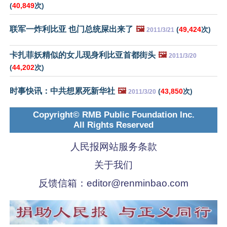
(
40,849
次)
联军一炸利比亚 也门总统屎出来了
🖼️
(
49,424
次)
2011/3/21
卡扎菲妖精似的女儿现身利比亚首都街头
🖼️
2011/3/20
(
44,202
次)
时事快讯：中共想累死新华社
🖼️
(
43,850
次)
2011/3/20
Copyright© RMB Public Foundation Inc.
All Rights Reserved
人民报网站服务条款
关于我们
反馈信箱：
editor@renminbao.com