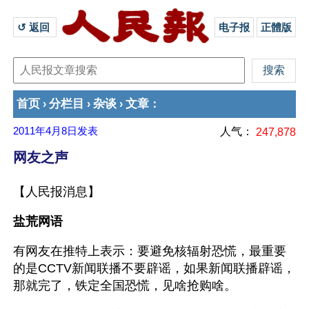
↺ 返回 
电子报
正體版
首页
分栏目
杂谈
文章
›
›
›
：
2011年4月8日
发表
人气：
247,878
网友之声
【人民报消息】
盐荒网语
有网友在推特上表示：要避免核辐射恐慌，最重要
的是CCTV新闻联播不要辟谣，如果新闻联播辟谣，
那就完了，铁定全国恐慌，见啥抢购啥。