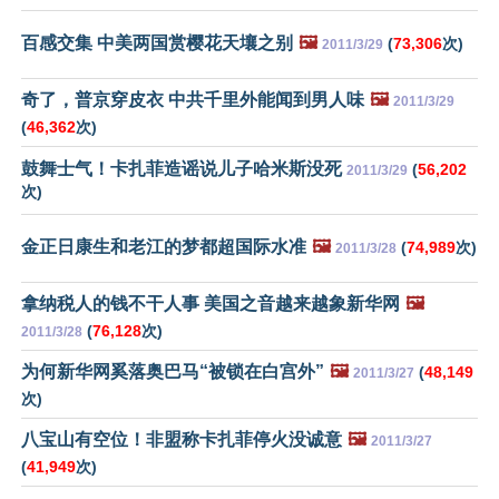
百感交集 中美两国赏樱花天壤之别
🖼️
(
73,306
次)
2011/3/29
奇了，普京穿皮衣 中共千里外能闻到男人味
🖼️
2011/3/29
(
46,362
次)
鼓舞士气！卡扎菲造谣说儿子哈米斯没死
(
56,202
2011/3/29
次)
金正日康生和老江的梦都超国际水准
🖼️
(
74,989
次)
2011/3/28
拿纳税人的钱不干人事 美国之音越来越象新华网
🖼️
(
76,128
次)
2011/3/28
为何新华网奚落奥巴马“被锁在白宫外”
🖼️
(
48,149
2011/3/27
次)
八宝山有空位！非盟称卡扎菲停火没诚意
🖼️
2011/3/27
(
41,949
次)