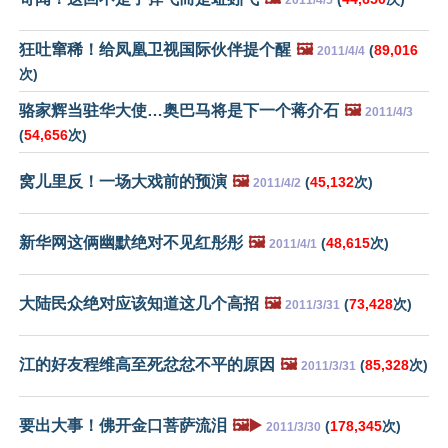
狂吐窜稀！给凤凰卫视国际伙伴提个醒
🖼️
(
89,016
2011/4/4
次)
骆家辉当驻华大使…奥巴马将是下一个蒋介石
🖼️
2011/4/3
(
54,656
次)
窝儿里反！一场大戏前的预演
🖼️
(
45,132
次)
2011/4/2
新华网这俩幽默绝对不见红彤彤
🖼️
(
48,615
次)
2011/4/1
大陆民众绝对应该知道这几个高招
🖼️
(
73,428
次)
2011/3/31
江的好友程维高至死忿忿不平的原因
🖼️
(
85,328
次)
2011/3/31
要出大事！佛开金口菩萨流泪
🖼️▶️
(
178,345
次)
2011/3/30