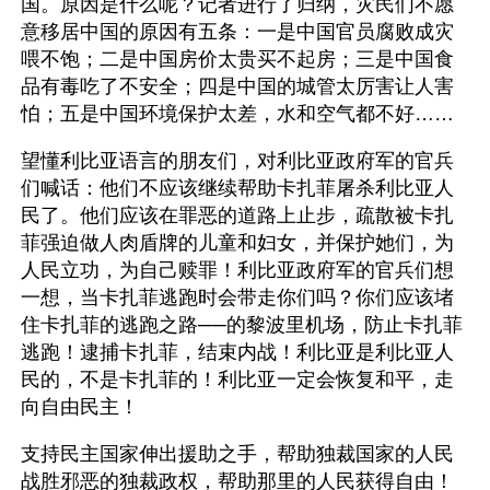
国。原因是什么呢？记者进行了归纳，灾民们不愿
意移居中国的原因有五条：一是中国官员腐败成灾
喂不饱；二是中国房价太贵买不起房；三是中国食
品有毒吃了不安全；四是中国的城管太厉害让人害
怕；五是中国环境保护太差，水和空气都不好……
望懂利比亚语言的朋友们，对利比亚政府军的官兵
们喊话：他们不应该继续帮助卡扎菲屠杀利比亚人
民了。他们应该在罪恶的道路上止步，疏散被卡扎
菲强迫做人肉盾牌的儿童和妇女，并保护她们，为
人民立功，为自己赎罪！利比亚政府军的官兵们想
一想，当卡扎菲逃跑时会带走你们吗？你们应该堵
住卡扎菲的逃跑之路──的黎波里机场，防止卡扎菲
逃跑！逮捕卡扎菲，结束内战！利比亚是利比亚人
民的，不是卡扎菲的！利比亚一定会恢复和平，走
向自由民主！
支持民主国家伸出援助之手，帮助独裁国家的人民
战胜邪恶的独裁政权，帮助那里的人民获得自由！