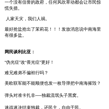
一个没有信誉的政府，任何风吹草动都会让市民惊
慌失措。 
 人家天灾，我们人祸。 
最好抢盐抢出了茉莉花！！！发放消息说中南海里
有很多盐。 
网民谈利比亚：
“伪光症”改“畏光症”更好！
难兄难弟不偏袒行吗？
美欧联军能不能顺便也发一枚导弹把中南海摧毁？
弹头对准卡扎非──独裁流氓头子黑窝。
速战速决结束独裁，还民主，自由于民。