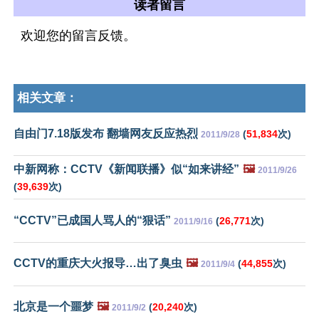
读者留言
欢迎您的留言反馈。
相关文章：
自由门7.18版发布 翻墙网友反应热烈
(
51,834
次)
2011/9/28
中新网称：CCTV《新闻联播》似“如来讲经”
🖼️
2011/9/26
(
39,639
次)
“CCTV”已成国人骂人的“狠话”
(
26,771
次)
2011/9/16
CCTV的重庆大火报导…出了臭虫
🖼️
(
44,855
次)
2011/9/4
北京是一个噩梦
🖼️
(
20,240
次)
2011/9/2