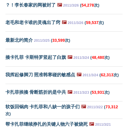
？！李长春家的网被封了
🖼️
(
54,278
次)
2011/3/26
老毛和老卡谁的灵魂出了窍
🖼️
(
59,537
次)
2011/3/26
最新北约简介
(
33,599
次)
2011/3/25
揍卡扎菲 卡斯特罗竖起了白旗
🖼️
(
48,480
次)
2011/3/24
我挥起修脚刀 照准韩寒碰的敏感点
🖼️
(
62,313
次)
2011/3/24
卡扎菲挨揍 骨断筋折的是中共
🖼️
(
53,931
次)
2011/3/23
软饭回锅肉 卡扎菲和八缺一的孩子们
🖼️
(
73,312
2011/3/22
次)
帮卡扎菲继续挣扎的关键人物六子被烧死
🖼️
2011/3/21