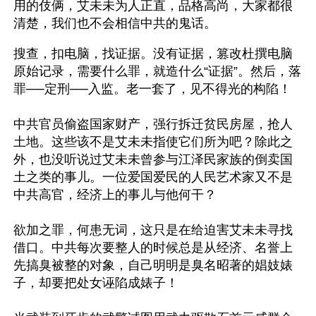
用的伎俩，艾未未为人正直，品格高尚，大家都很
清楚，我们也不会相信中共的鬼话。
搜查，扣电脑，找证据。没有证据，篡改杜撰电脑
原始记录，需要什么罪，就造什么“证据”。然后，落
罪──定刑──入监。老一套了，见不得光的构陷！
中共官员偷盗国家财产，强行拆迁贫民房屋，抢人
土地。这些该不是艾未未指使它们所为吧？除此之
外，也没听说过艾未未曾参与江泽民家族的倒卖国
土之类的事儿。一位爱国爱民的人民艺术家又不是
中共高官，经济上的事儿与他何干？
欲加之罪，何患无词，这只是在给迫害艾未未寻找
借口。中共每次要整人的时候总是从经济、名誉上
先搞臭被整的对象，自己明明是臭名昭著的娼妓婊
子，却要把处女诬陷成婊子！