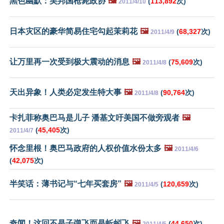
黑色幽默：吴邦国枪毙政协
🖼️
(
113,892
次)
2011/4/10
日本灾区的豪华简易住宅勾起茉莉花
🖼️
(
68,327
次)
2011/4/9
让万里再一次受到极大震动的消息
🖼️
(
75,609
次)
2011/4/8
天出异象！人类必定发生特大事
🖼️
(
90,764
次)
2011/4/8
卡扎菲称奥巴马是儿子 潘基文吁美国不做旁观者
🖼️
(
45,405
次)
2011/4/7
怀念里根！奥巴马政府的人权价值水份太多
🖼️
2011/4/6
(
42,075
次)
半笑话：薄书记与“七年买套房”
🖼️
(
120,659
次)
2011/4/5
奇闻！这回不是子弹飞而是蚯蚓飞
🖼️
(
44,650
次)
2011/4/5