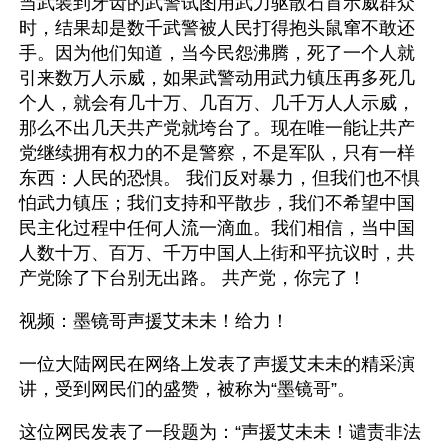
当武装到牙齿的武警试图用武力驱散石首示威群众
时，结果却是数千武警被人民打得抱头鼠窜不敢还
手。因为他们知道，当今民怨沸腾，死了一个人就
引来数万人示威，如果武警动用武力镇压再多死几
个人，就会有几十万、几百万、几千万人人示威，
那么不出几天共产党就垮台了。现在唯一能让共产
党继续拥有权力的不是警察，不是军队，只有一样
东西：人民的恐惧。 我们反对暴力，但我们也不惧
怕武力镇压；我们支持和平散步，我们不希望中国
民主化过程中任何人流一滴血。我们相信，当中国
人数十万、百万、千万中国人上街和平抗议时，共
产党除了下台别无出路。 共产党，你完了！
视频：墨镜哥声援艾未未！给力！
一位大陆网民在网络上发表了声援艾未未的精采演
讲，受到网民们的盛赞，被称为“墨镜哥”。
这位网民发表了一段题为：“声援艾未未！谴责非法