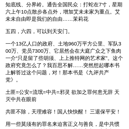
知底线、分界岭。通告全国民众：打蛇在7寸，星期
六上午10点散步各点外，增加艾未未家为重点。艾
未未自由即是我们的自由……茉莉花
五四，六四，可以到天安门。
一个13亿人口的政府、土地960万平方公里、军队3
00万、党员7300万、它居然会在大庭广众之下鱼肉
一介“只是留了些胡须、上上推特网的艺术家”。这个
政府究竟怎么了？我百思不解……突然想起哪本书
上解答过这个问题，对！那本书是《九评共产
党》。
土匪=公安=流氓=中共=邪灵 欲加之罪何患无辞 天
灭中共在眼前
共匪不除，天理难容！国人快快醒！ 三退保平安！
用一些莫须有的罪名来迫害正义与善良，是中共惯