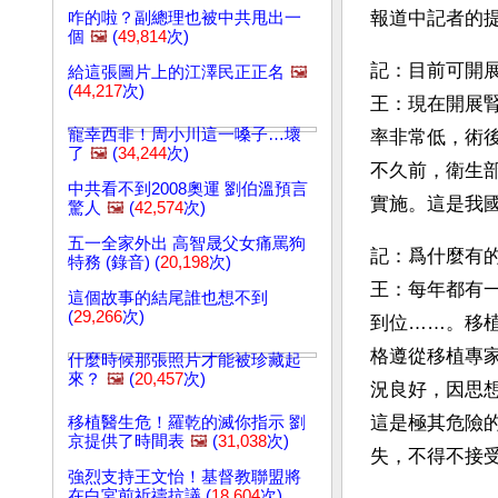
報道中記者的
咋的啦？副總理也被中共甩出一
個
🖼️
(
49,814
次)
記：目前可開
給這張圖片上的江澤民正正名
🖼️
(
44,217
次)
王：現在開展
寵幸西非！周小川這一嗓子…壞
率非常低，術
了
🖼️
(
34,244
次)
不久前，衛生
中共看不到2008奧運 劉伯溫預言
實施。這是我
驚人
🖼️
(
42,574
次)
五一全家外出 高智晟父女痛罵狗
記：爲什麼有
特務 (錄音) (
20,198
次)
王：每年都有
這個故事的結尾誰也想不到
(
29,266
次)
到位……。移
格遵從移植專
什麼時候那張照片才能被珍藏起
來？
🖼️
(
20,457
次)
況良好，因思
這是極其危險
移植醫生危！羅乾的滅你指示 劉
京提供了時間表
🖼️
(
31,038
次)
失，不得不接
強烈支持王文怡！基督教聯盟將
在白宮前祈禱抗議 (
18,604
次)