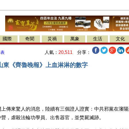
國際
奇聞
災禍
萬象
生活
文化
人氣：
20,511
分享：
發表
山東《齊魯晚報》上血淋淋的數字
】
網上傳來驚人的消息，陸續有三個證人證實：中共邪黨在瀋陽
中營，虐殺法輪功學員、出售器官，並焚屍滅跡。