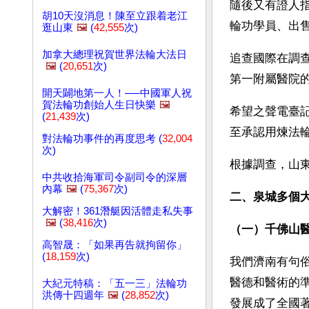
隨後又有證人
胡10天沒消息！陳至立跟着老江
輪功學員、出
逛山東
🖼️
(
42,555
次)
加拿大總理祝賀世界法輪大法日
追查國際在調
🖼️
(
20,651
次)
第一附屬醫院
開天闢地第一人！──中國軍人祝
賀法輪功創始人生日快樂
🖼️
希望之聲電臺
(
21,439
次)
至承認用煉法
對法輪功事件的再度思考 (
32,004
次)
根據調查，山
中共收拾海軍司令副司令的深層
內幕
🖼️
(
75,367
次)
二、泉城多個
大解密！361潛艇因活體走私失事
🖼️
(
38,416
次)
（一）千佛山
高智晟：「如果再告就拘留你」
(
18,159
次)
我們濟南有句
醫德和醫術的
大紀元特稿：「五一三」法輪功
洪傳十四週年
🖼️
(
28,852
次)
發展成了全國