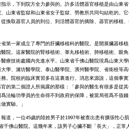
確指示，下到院方全力參與的。許多活體器官移植是由山東省
院、山東省監獄和山東省女子監獄、勞教所共同勾結乾的。它
，從換取器官人員的到位、到活體器官的摘除、器官的移植、
全省第一家成立了專門的肝臟移植科的醫院。是開展臟器移植
的醫院。這家醫院的腎移植術、睾丸移植術、肺移植術、眼角
多醫療技術處國內先進水平。山東省千佛山醫院現爲山東大學
藥大學、濰坊醫學院、泰山醫學院、濱州醫學院、省衛校等高
任務。院校的臨床實習多在這裏進行。消息來源說，這個事實
器官的第二個證人所揭露的那樣：「參與的醫生有很多是從其
因爲法輪功學員的生命得不到政府的保障，被當局視爲不值錢
生做實驗。」
報道，一位45歲的陸姓男子於1997年被查出患有擴張性心肌病
東省千佛山醫院。這幾年來，該男子心臟不斷「長大」，正常