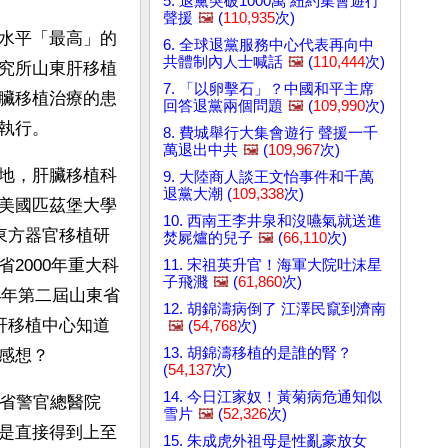
5. 退黨突破1000萬 紐約集會遊行
聲援
🖼️
(
110,935
次)
水平「最高」的
6. 全球退黨服務中心代表再向中
共體制內人士喊話
🖼️
(
110,444
次)
究所山東肝移植
7. 「以卵擊石」？中國和平主席
臟移植治療的患
回答退黨兩個問題
🖼️
(
109,990
次)
執行。
8. 費城舉行大集會遊行 聲援一千
萬退出中共
🖼️
(
109,967
次)
地，肝臟移植科
9. 大陸商人談王文怡事件和千萬
退黨大潮 (
109,338
次)
美國匹茲堡大學
10. 西南王李井泉和沒嚥氣就送進
在東方器官移植研
焚屍爐的兒子
🖼️
(
66,110
次)
2000年重大科
11. 宋祖英升官！海軍大院吐沫星
子飛濺
🖼️
(
61,860
次)
4年第二屆山東省
12. 胡錦濤病倒了 江澤民竄到濟南
l肝移植中心知道
🖼️
(
54,768
次)
13. 胡錦濤移植的是誰的腎？
感想？
(
54,137
次)
14. 今日江家奴！黃菊病危通知似
東省警官總醫院
雪片
🖼️
(
52,326
次)
是直接得到上至
15. 朱成虎外祖母是性亂豪放女