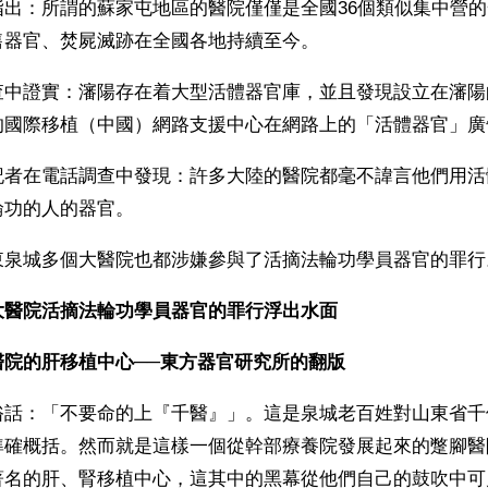
指出：所謂的蘇家屯地區的醫院僅僅是全國36個類似集中營
售器官、焚屍滅跡在全國各地持續至今。
查中證實：瀋陽存在着大型活體器官庫，並且發現設立在瀋陽
的國際移植（中國）網路支援中心在網路上的「活體器官」廣
記者在電話調查中發現：許多大陸的醫院都毫不諱言他們用活
輪功的人的器官。
東泉城多個大醫院也都涉嫌參與了活摘法輪功學員器官的罪行
大醫院活摘法輪功學員器官的罪行浮出水面
醫院的肝移植中心──東方器官研究所的翻版
俗話：「不要命的上『千醫』」。這是泉城老百姓對山東省千
準確概括。然而就是這樣一個從幹部療養院發展起來的蹩腳醫
著名的肝、腎移植中心，這其中的黑幕從他們自己的鼓吹中可