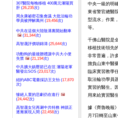
307醫院每晚移植 400萬元瀋陽買
中央一級的明
肝 (
26,235
次)
東省警官總醫
周永康祕密召集會議 大批法輪功
型流水」作業
學員被押解萬州 (
19,456
次)
等。
中共在這個大陸陰溝裏開始翻車
🖼️
(
31,344
次)
千佛山醫院是
高智晟評價胡錦濤 (
25,644
次)
移植技術領先
功勳狗的最後贈禮讓中共大小便
非常普遍，許
失禁
🖼️
(
21,194
次)
擔負山東中醫
中共擴大鎮壓箭已在弦 瀋陽老軍
臨床實習教學
醫發出SOS (
23,017
次)
取法輪功學員
紐約ABC電臺採訪王文怡 (
17,870
次)
實習的醫生。
慘絕人寰的悲劇仍在進行
🖼️
用來給實習醫
(
24,442
次)
據《齊魯晚報》
高智晟女兒再涮中共特務 神蹟正
逐漸展現人間 (
22,458
次)
月7日轉至山