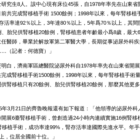
研究生8人。該中心現有床位45張，自1978年率先在山東
前共完成腎移植手術 1500餘例；1998年以來，每年腎移植
存活率達92％以上，3年達80％以上，5年爲70％以上，其
例、胎兒供腎移植20餘例，腎移植患者年齡最小爲8歲，最大
主任醫師，畢業於解放軍第二軍醫大學，長期從事泌尿外科疾
……（記者：何德寶）」
明白，濟南軍區總醫院泌尿外科自1978年率先在山東省開
完成腎移植手術1500餘例，1998年以來，每年腎移植手術量
供腎移植只有20餘例、胎兒供腎移植20餘例，那麼其他更
05年3月21日的齊魯晚報還有如下報道：「他領導的泌尿外
開展6臺腎移植手術，曾創造過24小時內連續實施16例腎移
例腎移植手術，成功率達99%，腎存活率達國際先進水平。年手
以上，位居全國前十位。」