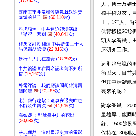
(
17,785
次)
人，博士及碩士
西南王李井泉和沒嚥氣就送進焚
植手術以來，目
屍爐的兒子
🖼️
(
66,110
次)
上，1年人、腎
雅虎該垮！中共逼迫師濤演出
供腎移植20餘
「梁祝」悲劇
🖼️
(
40,641
次)
頭人李香鐵，
紐黑文紅潮翻滾 中共調集三千人
馬保衛胡錦濤 (
22,816
次)
床研究工作。
暴行！人民在譴責 (
18,392
次)
這則消息說的更
中共簽證官在兩名記者前不知所
術以來，目前共
措 (
19,160
次)
但其中活體親屬
外電評論：我們應該問胡錦濤兩
個問題
🖼️
(
20,469
次)
裏來的呢？
老江魯行趣絮！這事在過去咋也
對李香鐵，20
不能發生兩次
🖼️
(
44,549
次)
量雄厚，能同時
高智晟 ：那就是中共的死期
(
20,683
次)
錄。1500餘
決非偶然！這部重現史實的電影
保持在130例