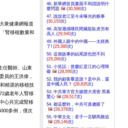
46. 新華網首頁畫面不和諧說明什
麼問題
🖼️
(
30,588
次)
47. 說說老江至今未曝光的糗事
(
30,193
次)
大衆健康網報道
48. 高智晟感嘆民間藏龍臥虎另有
。「腎移植數量和
高人 (
29,940
次)
49. 外國人眼中的中國——太經典
了! (
29,380
次)
50. 這個故事的結尾誰也想不到
(
29,266
次)
51. 小笑話：曾慶紅是江的心理障
、主任醫師、山東
礙
🖼️
(
28,995
次)
委員的王洪偉，
52. 我的顧客羣是誰？是中共，還
是中國人民？ (
28,835
次)
驗和精湛的移植技
53. 中共軍方官方媒體大泄密 黑幕
72歲老年人腎移
驚心
🖼️
(
28,517
次)
中心共完成腎移
54. 都這麼幹，中共可真傻眼了
🖼️
(
28,378
次)
000多例，僅次
55. 中華文化：君子一言駟馬難追
🖼️
(
28,146
次)