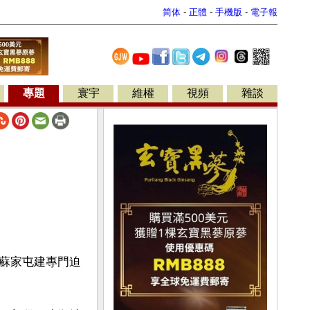
简体
-
正體
-
手機版
-
電子報
專題
寰宇
維權
視頻
雜談
蘇家屯建專門迫