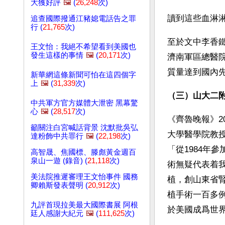
大獲好評
🖼️
(
26,248
次)
讀到這些血淋
追查國際撥通江豬媳電話告之罪
行 (
21,765
次)
至於文中李香
王文怡：我絕不希望看到美國也
發生這樣的事情
🖼️
(
20,171
次)
濟南軍區總醫院
質量達到國內
新華網這條新聞可怕在這四個字
上
🖼️
(
31,339
次)
（三）山大二
中共軍方官方媒體大泄密 黑幕驚
心
🖼️
(
28,517
次)
《齊魯晚報》2
籲關注白宮喊話背景 沈默批吳弘
大學醫學院教
達粉飾中共罪行
🖼️
(
22,198
次)
「從1984年
高智晟、焦國標、滕彪黃金週百
泉山一遊 (錄音) (
21,118
次)
術無疑代表着
美法院推遲審理王文怡事件 國務
植，創山東省
卿賴斯發表聲明 (
20,912
次)
植手術一百多例
九評首現拉美最大國際書展 阿根
於美國成爲世
廷人感謝大紀元
🖼️
(
111,625
次)