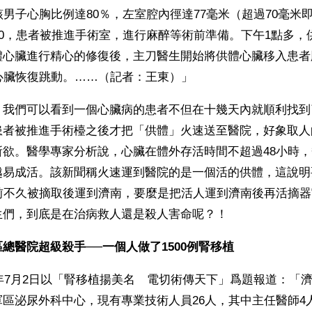
該男子心胸比例達80％，左室腔內徑達77毫米（超過70毫米
00，患者被推進手術室，進行麻醉等術前準備。下午1點多，
體心臟進行精心的修復後，主刀醫生開始將供體心臟移入患者
心臟恢復跳動。……（記者：王東）」
，我們可以看到一個心臟病的患者不但在十幾天內就順利找到
患者被推進手術檯之後才把「供體」火速送至醫院，好象取人
所欲。醫學專家分析說，心臟在體外存活時間不超過48小時
越易成活。該新聞稱火速運到醫院的是一個活的供體，這說明
日前不久被摘取後運到濟南，要麼是把活人運到濟南後再活摘
生們，到底是在治病救人還是殺人害命呢？！
總醫院超級殺手──一個人做了1500例腎移植
4年7月2日以「腎移植揚美名　電切術傳天下」爲題報道：「
區泌尿外科中心，現有專業技術人員26人，其中主任醫師4