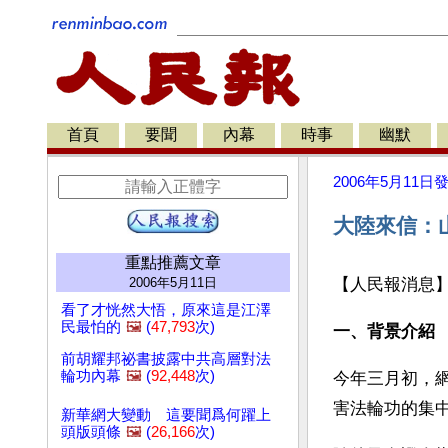
首頁
要聞
內幕
時事
幽默
2006年5月11日
大陸來信：
重點推薦文章
2006年5月11日
【人民報消息
看了才恍然大悟，原來這是江澤
民最怕的
🖼️
(
47,793
次)
一、背景介紹
前胡耀邦祕書披露中共高層對法
輪功內幕
🖼️
(
92,448
次)
今年三月初，
害法輪功的集
新華網大變動 這要聞爲何躍上
頭版頭條
🖼️
(
26,166
次)