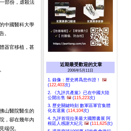
的一部份，虐殺法
的中國醫科大學
告。
體器官移植，甚
近期最受歡迎的文章
。
2006年5月11日
1. 錄像：歷史將爲您作證！
🖼️
(
122,403
次)
2. 《九評共產黨》已在中國大陸
公開出售
🖼️
(
115,223
次)
3. 歷史關鍵時刻 數軍區軍官集體
化名退黨 (
114,104
次)
佛山醫院醫生的
4. 九評首現拉美最大國際書展 阿
院，卻在幾年內
根廷人感謝大紀元
🖼️
(
111,625
次)
見端倪。