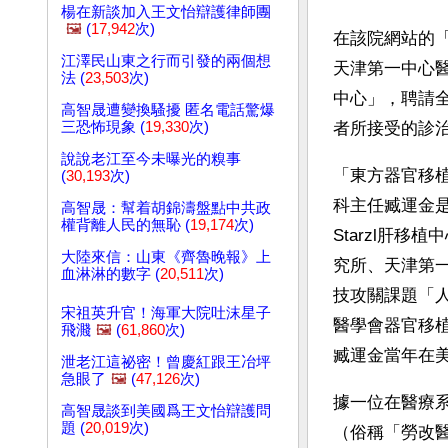
楊在新談加入王文怡辯護律師團
🖼️
(
17,942
次)
在該院網站的
江澤民山東之行而引發的兩個想
天津第一中心
法 (
23,503
次)
中心」，聘請
高智晟遭變換騷擾 匿名電話驚爆
三恐怖現象 (
19,330
次)
者所接受的診
說說老江至今未曝光的糗事
「東方器官移
(
30,193
次)
科主任臧運金
高智晟：幫着胡錦濤盤點中共政
權背離人民的無恥 (
19,174
次)
Starzl肝
大陸來信：山東《齊魯晚報》上
究所、天津第一
血淋淋的數字 (
20,511
次)
技攻關課題「人
宋祖英升官！海軍大院吐沫星子
醫學會器官移植
飛濺
🖼️
(
61,860
次)
臧運金當年在
泄老江這祕密！曾慶紅跟王冶坪
急眼了
🖼️
(
47,126
次)
據一位在醫療
高智晟談到美國爲王文怡辯護問
題 (
20,019
次)
（俗稱「勞改