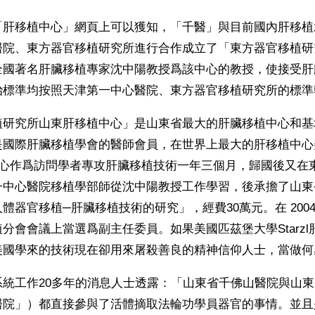
「肝移植中心」網頁上可以獲知，「千醫」與目前國內肝移植
醫院、東方器官移植研究所進行合作成立了「東方器官移植研
全國著名肝臟移植專家沈中陽教授爲該中心的教授，使接受肝
治標準均按照天津第一中心醫院、東方器官移植研究所的標準
植研究所山東肝移植中心」是山東省最大的肝臟移植中心和基
是國際肝臟移植學會的醫師會員，在世界上最大的肝移植中心
移植中心作爲訪問學者專攻肝臟移植技術一年三個月，歸國後又
中心醫院移植學部師從沈中陽教授工作學習，後承擔了山東省
體器官移植─肝臟移植技術的研究」，經費30萬元。在 200
分會會議上當選爲副主任委員。如果美國匹茲堡大學Starz
美國學來的技術現在卻用來屠殺善良的精神信仰人士，當做何
系統工作20多年的消息人士透露：「山東省千佛山醫院與山
醫院」）都直接參與了活體摘取法輪功學員器官的事情。並且