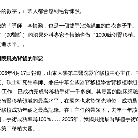
淋的數字，正常人都會感到毛骨悚然。
鐵的「導師」李慎勤，也是一個雙手沾滿鮮血的白衣劊子手。
（90醫院）的泌尿外科專家李慎勤也做了1000餘例腎移植
先進水平」。
附院風光背後的罪惡
006年4月17日報道，山東大學第二醫院器官移植中心主任
授、碩士研究生導師、兼任中華全國器官移植學會腎移植學組
參加工作，已成功完成腎移植手術一千多例。其豐富的臨床經
我省腎移植領域的最高水平，在國內也處於領先地位。成功爲
腎移植成功年齡之最高記錄。在王主任的帶領下，去年一年該
，手術成功率爲100％……2005年，我國共開展腎移植手術6
界第二移植大國。」