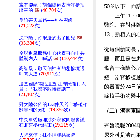
黨有腳氣！胡錦濤這表情咋搶拍
50％以下，而
出來的
🖼️
(
46,704
次)
……上午11：
反迫害天堂路──神在召喚
醫院。在對供
(
21,022
次)
13，新植入的
沈中陽，你浪漫的出了圈兒
🖼️
(
33,384
次)
從這個新聞裏
全球退黨服務中心代表再向中共
臟，而且是在
體制內人士喊話
🖼️
(
110,444
次)
禽畜一樣隨心
高智晟：敬天信神者的悲慘境遇
叩問天道 (
20,911
次)
短，器官移植
追查國際電話追查 江澤民隨行人
的器官於24
員：「我都不敢接電話了」
(
21,407
次)
移植手術的醫
對大陸公佈的123件與器官移植相
關專利的分析 (
19,355
次)
（二）濟南軍區
中央軍委處理涉外宗教問題會議
在北京祕密結束 (
19,115
次)
齊魯晚報200
尿外科是濟南軍
大陸來信：抹不掉罪惡痕跡