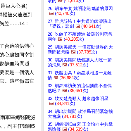
蔽的
🖼️
(
41,613
次)
即爲巨大心臟）
26. 胡布午宴 姚明謝絕邀請的原因
🖼️
(
40,740
次)
供體被火速送到
27. 雅虎該垮！中共逼迫師濤演出
胸腔……14：
「梁祝」悲劇
🖼️
(
40,641
次)
28. 吃餃子不蘸醬油 被羅幹判勞教
兩年
🖼️
(
40,205
次)
了合適的供體心
29. 胡訪美那天 一個震動世界的大
新聞被忽略
🖼️
(
37,789
次)
的心臟如同宰割
30. 胡訪美期間幾個讓人大吃一驚
，熱缺血時間越
的消息
🖼️
(
37,512
次)
要麼是一個活人
31. 妖豔面具！兩星系相遇一見鍾
情
🖼️
(
36,684
次)
器官。這些做器官
32. 胡錦濤訪美的這個插曲不會偶
然吧？
🖼️
(
35,651
次)
33. 妓女楚楚動人 越來越像明星
🖼️
(
34,841
次)
34. 胡出訪期間 政治局召開緊急擴
大會議 (
34,781
次)
濟南軍區總醫院泌
35. 胡錦濤抵白宮 王文怡向中共黨
人，副主任醫師5
魁嗆聲
🖼️
(
34,539
次)