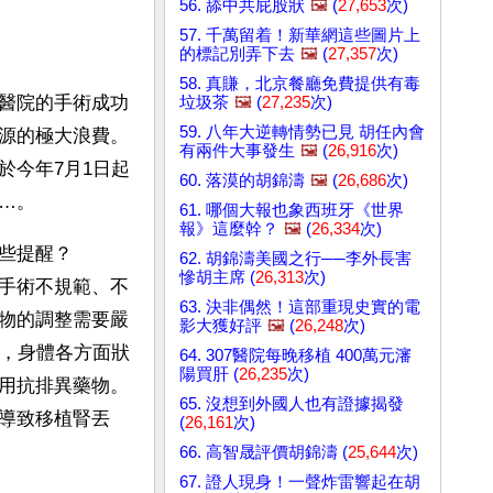
56. 舔中共屁股狀
🖼️
(
27,653
次)
57. 千萬留着！新華網這些圖片上
的標記別弄下去
🖼️
(
27,357
次)
58. 真賺，北京餐廳免費提供有毒
醫院的手術成功
垃圾茶
🖼️
(
27,235
次)
59. 八年大逆轉情勢已見 胡任內會
源的極大浪費。
有兩件大事發生
🖼️
(
26,916
次)
於今年7月1日起
60. 落漠的胡錦濤
🖼️
(
26,686
次)
…。
61. 哪個大報也象西班牙《世界
報》這麼幹？
🖼️
(
26,334
次)
些提醒？
62. 胡錦濤美國之行──李外長害
慘胡主席 (
26,313
次)
手術不規範、不
63. 決非偶然！這部重現史實的電
物的調整需要嚴
影大獲好評
🖼️
(
26,248
次)
後，身體各方面狀
64. 307醫院每晚移植 400萬元瀋
陽買肝 (
26,235
次)
用抗排異藥物。
65. 沒想到外國人也有證據揭發
導致移植腎丟
(
26,161
次)
66. 高智晟評價胡錦濤 (
25,644
次)
67. 證人現身！一聲炸雷響起在胡