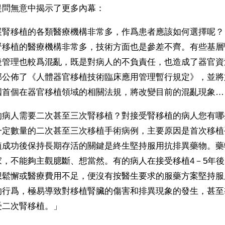
提問無意中揭示了更多內幕：
展腎移植的各類醫療機構非常多，作爲患者應該如何選擇呢？
腎移植的醫療機構非常多，技術方面也是參差不齊。有些基層
後管理也較爲混亂，既是對病人的不負責任，也造成了器官資
部公佈了《人體器官移植技術臨床應用管理暫行規定》，並將
國首個在器官移植領域的相關法規，將改變目前的混亂現象…
的病人需要二次甚至三次腎移植？對接受腎移植的病人您有哪
一定數量的二次甚至三次移植手術病例，主要原因是首次移植
植成功後保持長期存活的關鍵是終生堅持服用抗排異藥物。藥
家，不能夠主觀臆斷、想當然。有的病人在接受移植4－5年
想鬆懈或醫療費用不足，便沒有按醫生要求的服藥方案堅持服
的行爲，極易導致對移植腎臟的傷害和排異現象的發生，甚至
受二次腎移植。」