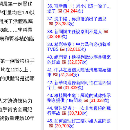
省開展第一例腎移
36. 寵幸西非！周小川這一嗓子…
壞了
🖼️
(
34,244
次)
手術量均在120以
37. 沈中陽，你浪漫的出了圈兒
間開展了活體親屬
🖼️
(
33,384
次)
68歲……學科帶
38. 新聞辦主任說秦剛不是人
🖼️
(
33,340
次)
病和腎移植的臨
39. 精彩答案！中共爲何必須養着
TVBS
🖼️
(
32,816
次)
40. 絕門兒！殃視列數沙塵暴帶來
展第一例腎移植手
的好處
🖼️
(
32,037
次)
均在120以上，
41. 中共在這個大陸陰溝裏開始翻
車
🖼️
(
31,344
次)
多的供體腎是從哪
42. 新華網這條新聞可怕在這四個
字上
🖼️
(
31,339
次)
43. 移植醫生危！羅乾的滅你指示
劉京提供了時間表
🖼️
(
31,038
次)
科人才濟濟技術力
44. 警告記者！一次非常蹊蹺的飛
植手術的全國紀
行事故
🖼️
(
30,710
次)
術數量連續10年
45. 如何處理好三陪小姐入黨問題
🖼️
(
30,709
次)