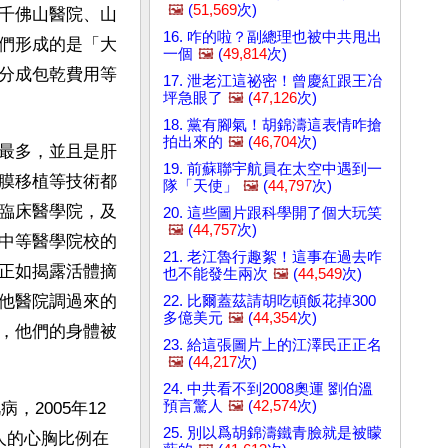
🖼️
(
51,569
次)
千佛山醫院、山
16. 咋的啦？副總理也被中共甩出
們形成的是「大
一個
🖼️
(
49,814
次)
分成包乾費用等
17. 泄老江這祕密！曾慶紅跟王冶
坪急眼了
🖼️
(
47,126
次)
18. 黨有腳氣！胡錦濤這表情咋搶
拍出來的
🖼️
(
46,704
次)
最多，並且是肝
19. 前蘇聯宇航員在太空中遇到一
膜移植等技術都
隊「天使」
🖼️
(
44,797
次)
臨床醫學院，及
20. 這些圖片跟科學開了個大玩笑
🖼️
(
44,757
次)
中等醫學院校的
21. 老江魯行趣絮！這事在過去咋
正如揭露活體摘
也不能發生兩次
🖼️
(
44,549
次)
他醫院調過來的
22. 比爾蓋茲請胡吃頓飯花掉300
多億美元
🖼️
(
44,354
次)
，他們的身體被
23. 給這張圖片上的江澤民正正名
🖼️
(
44,217
次)
24. 中共看不到2008奧運 劉伯溫
預言驚人
🖼️
(
42,574
次)
，2005年12
25. 別以爲胡錦濤鐵青臉就是被矇
人的心胸比例在