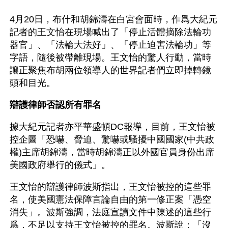
4月20日，布什和胡錦濤在白宮會面時，作爲大紀元
記者的王文怡在現場喊出了「停止活體摘除法輪功
器官」、「法輪大法好」、「停止迫害法輪功」等
字語，隨後被帶離現場。王文怡的驚人行動，當時
讓正聚焦布胡兩位領導人的世界記者們立即掉轉鏡
頭和目光。
辯護律師否認所有罪名
據大紀元記者亦平華盛頓DC報導，目前，王文怡被
控企圖「恐嚇、脅迫、驚嚇或騷擾中國國家(中共政
權)主席胡錦濤，當時胡錦濤正以外國官員身份出席
美國政府舉行的儀式」。
王文怡的辯護律師波斯指出，王文怡被控的這些罪
名，使美國憲法保障言論自由的第一修正案「憑空
消失」。波斯強調，法庭宣讀文件中陳述的這些行
爲，不足以支持王文怡被控的罪名。波斯說：「沒