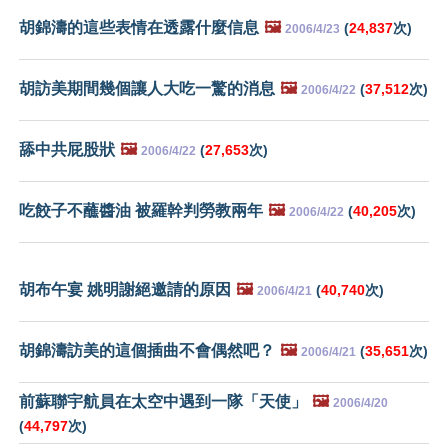
胡錦濤的這些表情在透露什麼信息
🖼️
(
24,837
次)
2006/4/23
胡訪美期間幾個讓人大吃一驚的消息
🖼️
(
37,512
次)
2006/4/22
舔中共屁股狀
🖼️
(
27,653
次)
2006/4/22
吃餃子不蘸醬油 被羅幹判勞教兩年
🖼️
(
40,205
次)
2006/4/22
胡布午宴 姚明謝絕邀請的原因
🖼️
(
40,740
次)
2006/4/21
胡錦濤訪美的這個插曲不會偶然吧？
🖼️
(
35,651
次)
2006/4/21
前蘇聯宇航員在太空中遇到一隊「天使」
🖼️
2006/4/20
(
44,797
次)