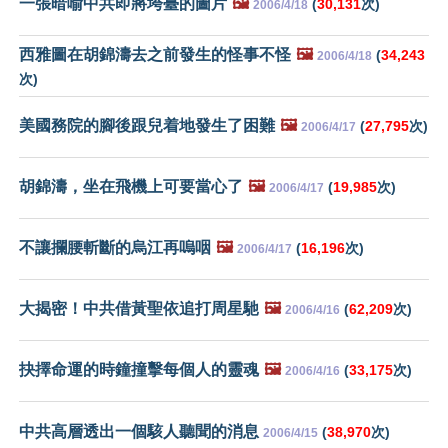
一張暗喻中共即將垮臺的圖片
🖼️
(
30,131
次)
2006/4/18
西雅圖在胡錦濤去之前發生的怪事不怪
🖼️
(
34,243
2006/4/18
次)
美國務院的腳後跟兒着地發生了困難
🖼️
(
27,795
次)
2006/4/17
胡錦濤，坐在飛機上可要當心了
🖼️
(
19,985
次)
2006/4/17
不讓攔腰斬斷的烏江再嗚咽
🖼️
(
16,196
次)
2006/4/17
大揭密！中共借黃聖依追打周星馳
🖼️
(
62,209
次)
2006/4/16
抉擇命運的時鐘撞擊每個人的靈魂
🖼️
(
33,175
次)
2006/4/16
中共高層透出一個駭人聽聞的消息
(
38,970
次)
2006/4/15