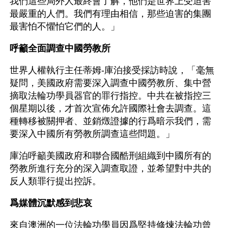
我們這些局外人最終會了解，他們是世界上受迫害
最嚴重的人們。我們有理由相信，那些迫害的集團
最害怕不懼怕它們的人。」
呼籲全面調查中國勞教所
世界人權執行主任蒂姆-庫泊接受採訪時說，「毫無
疑問，美國政府需要深入調查中國勞教所、集中營
摘取法輪功學員器官的罪行指控。中共在被指控三
個星期以後，才首次宣佈允許國際社會去調查。這
種轉移被關押者、並銷燬證據的行爲暗示我們，需
要深入中國所有勞教所調查這些問題。」
庫泊呼籲美國政府和聯合國酷刑組織到中國所有的
勞教所進行充分的深入調查取證，並希望對中共的
反人類罪行提出控訴。
爲媒體沉默感到悲哀
來自澳洲的一位法輪功學員因爲堅持修煉法輪功曾