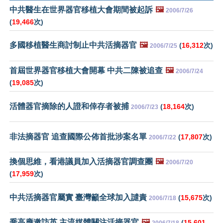
中共醫生在世界器官移植大會期間被起訴
🖼️
2006/7/26
(
19,466
次)
多國移植醫生商討制止中共活摘器官
🖼️
(
16,312
次)
2006/7/25
首屆世界器官移植大會開幕 中共二陳被追查
🖼️
2006/7/24
(
19,085
次)
活體器官摘除的人證和倖存者被捕
(
18,164
次)
2006/7/23
非法摘器官 追查國際公佈首批涉案名單
(
17,807
次)
2006/7/22
換個思維，看港議員加入活摘器官調查團
🖼️
2006/7/20
(
17,959
次)
中共活摘器官屬實 臺灣籲全球加入譴責
(
15,675
次)
2006/7/18
喬高應邀訪英 主流媒體關注活摘器官
🖼️
(
15,601