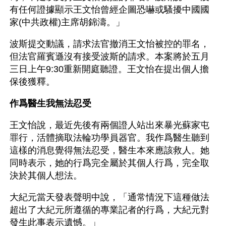
有任何證據顯示王文怡曾經企圖恐嚇或騷擾中國國
家(中共政權)主席胡錦濤。」
波斯提交動議，請求法官撤消王文怡被控的罪名，
但法官羅賓遜沒有接受波斯的請求。本案將於五月
三日上午9:30重新開庭聽證。王文怡在提出個人擔
保後獲釋。
作爲醫生我無法忍受
王文怡說，最近先後有兩個證人站出來暴光蘇家屯
罪行，活體摘取法輪功學員器官。我作爲醫生聽到
這樣的消息覺得無法忍受，醫生本來應該救人。她
同時表示，她的行爲完全屬於其個人行爲，完全取
決於其個人想法。
大紀元當天發表聲明中說，「通常情況下這種做法
超出了大紀元所遵循的專業記者的行爲，大紀元對
發生此事表示遺憾。」