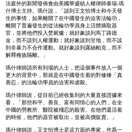
法庭外的新聞發佈會由美國華盛頓人權律師泰瑞-瑪
什博士主持。瑪什說，「談到王文怡博士和今天發
生的事情，如果離開了在中國發生的迫害法輪功，
離開了普遍發生的從法輪功學員身上活體摘取器
官，並將他們投入焚屍爐；就好象談到馬丁路德
金，而不談到人權運動；就好象談到甘地，而不談
到非暴力不合作運動。就好象談到露絲帕克，而不
解釋種族隔離。」
瑪什律師請所有到場的人士，把這個事件放入一個
更大的背景中，那就是在中國發生着的對修煉「真
善忍」的法輪功學員的迫害和虐殺。
瑪什律師說，從目前已經收集到的大量直接證據來
看，「那些和平、善良、富有同情心的人們，在全
中國的勞教所、醫院被殘忍的殺害。在他們還活着
的時候，他們的器官被取出，並被高價販賣。」
瑪什律師說，王文怡博士是這方面的專家，作爲一