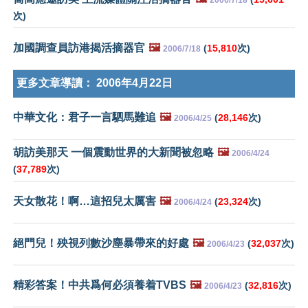
2006/7/18
次)
加國調查員訪港揭活摘器官
🖼️
(
15,810
次)
2006/7/18
更多文章導讀：
2006年4月22日
中華文化：君子一言駟馬難追
🖼️
(
28,146
次)
2006/4/25
胡訪美那天 一個震動世界的大新聞被忽略
🖼️
2006/4/24
(
37,789
次)
天女散花！啊…這招兒太厲害
🖼️
(
23,324
次)
2006/4/24
絕門兒！殃視列數沙塵暴帶來的好處
🖼️
(
32,037
次)
2006/4/23
精彩答案！中共爲何必須養着TVBS
🖼️
(
32,816
次)
2006/4/23