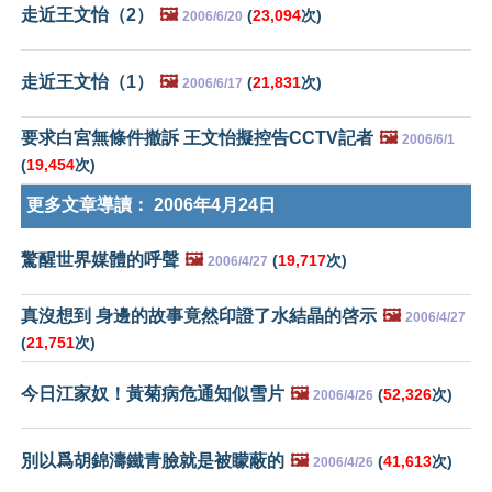
走近王文怡（2）
🖼️
(
23,094
次)
2006/6/20
走近王文怡（1）
🖼️
(
21,831
次)
2006/6/17
要求白宮無條件撤訴 王文怡擬控告CCTV記者
🖼️
2006/6/1
(
19,454
次)
更多文章導讀：
2006年4月24日
驚醒世界媒體的呼聲
🖼️
(
19,717
次)
2006/4/27
真沒想到 身邊的故事竟然印證了水結晶的啓示
🖼️
2006/4/27
(
21,751
次)
今日江家奴！黃菊病危通知似雪片
🖼️
(
52,326
次)
2006/4/26
別以爲胡錦濤鐵青臉就是被矇蔽的
🖼️
(
41,613
次)
2006/4/26