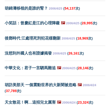
胡錦濤移植的是誰的腎？
(
54,137
次)
2006/4/25
小笑話：曾慶紅是江的心理障礙
🖼️
(
28,995
次)
2006/4/25
後鄧時代 江處理死刑犯花樣翻新
(
18,969
次)
2006/4/25
沒想到外國人也有證據揭發
(
26,161
次)
2006/4/25
中華文化：君子一言駟馬難追
🖼️
(
28,146
次)
2006/4/25
胡訪美那天 一個震動世界的大新聞被忽略
🖼️
2006/4/24
(
37,789
次)
天女散花！啊…這招兒太厲害
🖼️
(
23,324
次)
2006/4/24