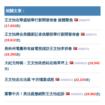
相關文章：
王文怡在華盛頓舉行新聞發佈會 媒體聚焦
🖼️
2006/7/7
(
17,833
次)
王文怡將在美國家記者俱樂部舉行新聞發佈會
🖼️
2006/7/1
(
19,612
次)
美科州電臺和有線電視採訪王文怡李祥春
🖼️
2006/7/1
(
16,350
次)
大紀元特稿：王文怡依然站在南草坪上
🖼️
(
19,543
2006/6/23
次)
王文怡走出法庭 中共惱羞成怒
🖼️
(
22,334
次)
2006/6/21
重擊中共！美法庭撤銷對王文怡起訴
🖼️
(
18,962
次)
2006/6/21