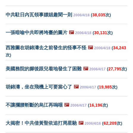
中共駐日內瓦領事嫖娼趣聞一則
(
38,035
次)
2006/4/18
一張暗喻中共即將垮臺的圖片
🖼️
(
30,131
次)
2006/4/18
西雅圖在胡錦濤去之前發生的怪事不怪
🖼️
(
34,243
2006/4/18
次)
美國務院的腳後跟兒着地發生了困難
🖼️
(
27,795
次)
2006/4/17
胡錦濤，坐在飛機上可要當心了
🖼️
(
19,985
次)
2006/4/17
不讓攔腰斬斷的烏江再嗚咽
🖼️
(
16,196
次)
2006/4/17
大揭密！中共借黃聖依追打周星馳
🖼️
(
62,209
次)
2006/4/16