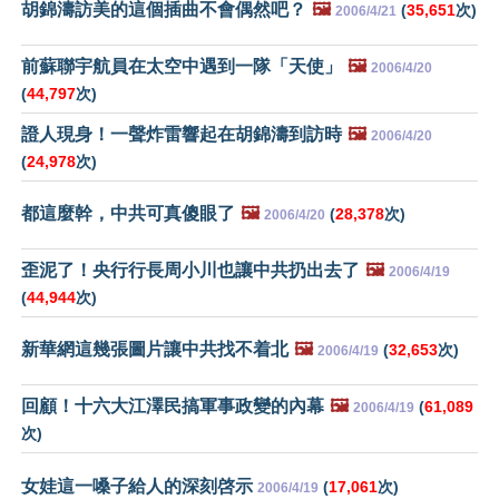
胡錦濤訪美的這個插曲不會偶然吧？
🖼️
(
35,651
次)
2006/4/21
前蘇聯宇航員在太空中遇到一隊「天使」
🖼️
2006/4/20
(
44,797
次)
證人現身！一聲炸雷響起在胡錦濤到訪時
🖼️
2006/4/20
(
24,978
次)
都這麼幹，中共可真傻眼了
🖼️
(
28,378
次)
2006/4/20
歪泥了！央行行長周小川也讓中共扔出去了
🖼️
2006/4/19
(
44,944
次)
新華網這幾張圖片讓中共找不着北
🖼️
(
32,653
次)
2006/4/19
回顧！十六大江澤民搞軍事政變的內幕
🖼️
(
61,089
2006/4/19
次)
女娃這一嗓子給人的深刻啓示
(
17,061
次)
2006/4/19