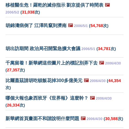
移植醫生危！羅乾的滅你指示 劉京提供了時間表
🖼️
(
31,038
次)
2006/5/2
胡錦濤病倒了 江澤民竄到濟南
🖼️
(
54,768
次)
2006/5/1
胡出訪期間 政治局召開緊急擴大會議
(
34,781
次)
2006/5/1
千萬留着！新華網這些圖片上的標記別弄下去
🖼️
2006/4/30
(
27,357
次)
比爾蓋茲請胡吃頓飯花掉300多億美元
🖼️
(
44,354
2006/4/30
次)
哪個大報也象西班牙《世界報》這麼幹？
🖼️
2006/4/30
(
26,334
次)
新華網首頁畫面不和諧說明什麼問題
🖼️
(
30,588
次)
2006/4/30