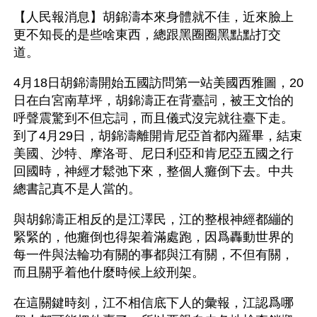
【人民報消息】胡錦濤本來身體就不佳，近來臉上
更不知長的是些啥東西，總跟黑圈圈黑點點打交
道。
4月18日胡錦濤開始五國訪問第一站美國西雅圖，20
日在白宮南草坪，胡錦濤正在背臺詞，被王文怡的
呼聲震驚到不但忘詞，而且儀式沒完就往臺下走。
到了4月29日，胡錦濤離開肯尼亞首都內羅畢，結束
美國、沙特、摩洛哥、尼日利亞和肯尼亞五國之行
回國時，神經才鬆弛下來，整個人癱倒下去。中共
總書記真不是人當的。
與胡錦濤正相反的是江澤民，江的整根神經都繃的
緊緊的，他癱倒也得架着滿處跑，因爲轟動世界的
每一件與法輪功有關的事都與江有關，不但有關，
而且關乎着他什麼時候上絞刑架。
在這關鍵時刻，江不相信底下人的彙報，江認爲哪