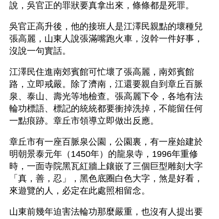
說，吳官正的罪狀要真拿出來，條條都是死罪。
吳官正高升後，他的接班人是江澤民親點的壞種兒
張高麗，山東人說張滿嘴跑火車，沒幹一件好事，
沒說一句實話。
江澤民住進南郊賓館可忙壞了張高麗，南郊賓館
路，立即戒嚴。除了濟南，江還要親自到章丘百脈
泉、泰山、壽光等地檢查。張高麗下令，各地有法
輪功標語、標記的統統都要衝掉洗掉，不能留任何
一點痕跡。章丘市領導立即做出反應。
章丘市有一座百脈泉公園，公園裏，有一座始建於
明朝景泰元年（1450年）的龍泉寺，1996年重修
時，一面寺院黑瓦紅牆上鑲嵌了三個巨型雕刻大字
「真，善，忍」，黑色底圈白色大字，煞是好看，
來遊覽的人，必定在此處照相留念。
山東前幾年迫害法輪功那麼嚴重，也沒有人提出要