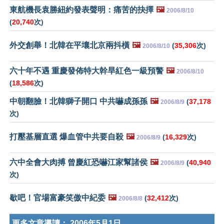
東航機長袁勝紐約發表聲明：痛苦的抉擇
🖼️
2006/8/10
(
20,740
次)
外交創舉！北韓在平壤北京兩抖橫
🖼️
(
35,306
次)
2006/8/10
六十年不遇 重慶發佈特大幹旱紅色一級預警
🖼️
2006/8/10
(
18,586
次)
中朝翻臉！北韓獅子開口 中共嚇成孫孫
🖼️
(
37,178
2006/8/9
次)
打壓基層直選 爆血管中共要自殺
🖼️
(
16,329
次)
2006/8/9
六中全會大肉搏 曾慶紅恐嚇江家幫諸侯
🖼️
(
40,940
2006/8/9
次)
歇吧！官場富豪笑傲中紀委
🖼️
(
32,412
次)
2006/8/8
更多文章導讀：
2006年5月1日