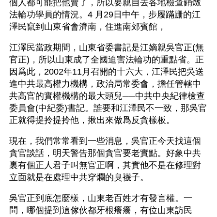
個人都可能把他賣了，所以要親自去各地檢查銷燬
法輪功學員的情況。4 月29日中午，步履蹣跚的江
澤民竄到山東省會濟南，住進南郊賓館，
江澤民當政期間，山東省委書記是江嫡親吳官正(無
官正)，所以山東成了全國迫害法輪功的重點省。正
因爲此，2002年11月召開的十六大，江澤民把吳送
進中共最高權力機構，政治局常委會，擔任管轄中
共高官的實權機構的最大頭兒──中共中央紀律檢查
委員會(中紀委)書記。誰要和江澤民不一致，那吳官
正就得提拎提拎他，揪出來做爲反貪樣板。
現在，我們常常看到一些消息，吳官正今天找這個
貪官談話，明天警告那個貪官要老實點。好象中共
裏有個正人君子叫無官正啊，其實他不是在修理對
立面就是在處理中共穿爛的臭襪子。
吳官正到底怎麼樣，山東老百姓才有發言權。一
問，哪個提到這傢伙都牙根癢癢，有位山東訪民