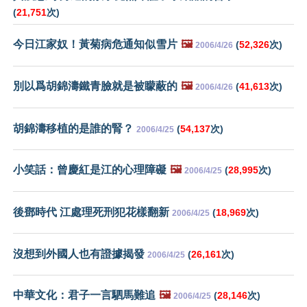
(
21,751
次)
今日江家奴！黃菊病危通知似雪片
🖼️
(
52,326
次)
2006/4/26
別以爲胡錦濤鐵青臉就是被矇蔽的
🖼️
(
41,613
次)
2006/4/26
胡錦濤移植的是誰的腎？
(
54,137
次)
2006/4/25
小笑話：曾慶紅是江的心理障礙
🖼️
(
28,995
次)
2006/4/25
後鄧時代 江處理死刑犯花樣翻新
(
18,969
次)
2006/4/25
沒想到外國人也有證據揭發
(
26,161
次)
2006/4/25
中華文化：君子一言駟馬難追
🖼️
(
28,146
次)
2006/4/25