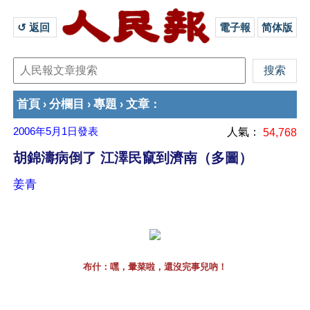
↺ 返回 
電子報
简体版
首頁
分欄目
專題
文章
›
›
›
：
2006年5月1日
發表
人氣：
54,768
胡錦濤病倒了 江澤民竄到濟南（多圖）
姜青
布什：嘿，暈菜啦，還沒完事兒吶！