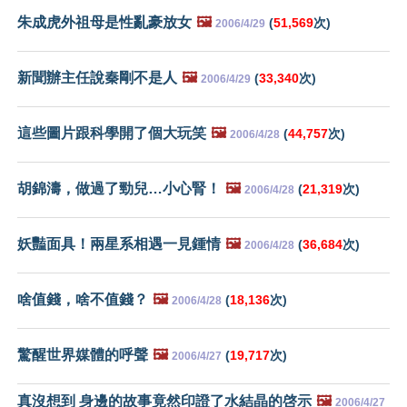
朱成虎外祖母是性亂豪放女
🖼️
(
51,569
次)
2006/4/29
新聞辦主任說秦剛不是人
🖼️
(
33,340
次)
2006/4/29
這些圖片跟科學開了個大玩笑
🖼️
(
44,757
次)
2006/4/28
胡錦濤，做過了勁兒…小心腎！
🖼️
(
21,319
次)
2006/4/28
妖豔面具！兩星系相遇一見鍾情
🖼️
(
36,684
次)
2006/4/28
啥值錢，啥不值錢？
🖼️
(
18,136
次)
2006/4/28
驚醒世界媒體的呼聲
🖼️
(
19,717
次)
2006/4/27
真沒想到 身邊的故事竟然印證了水結晶的啓示
🖼️
2006/4/27