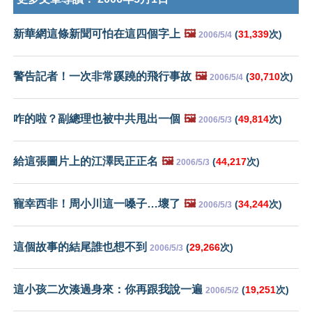
新華網這條新聞可怕在這四個字上
🖼️
(
31,339
次)
2006/5/4
警告記者！一次非常蹊蹺的飛行事故
🖼️
(
30,710
次)
2006/5/4
咋的啦？副總理也被中共甩出一個
🖼️
(
49,814
次)
2006/5/3
給這張圖片上的江澤民正正名
🖼️
(
44,217
次)
2006/5/3
寵幸西非！周小川這一嗓子…壞了
🖼️
(
34,244
次)
2006/5/3
這個故事的結尾誰也想不到
(
29,266
次)
2006/5/3
這小孩二次湊過身來：你再跟我說一遍
(
19,251
次)
2006/5/2