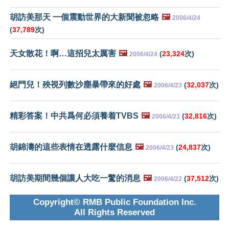
胡訪美那天 一個震動世界的大新聞被忽略
🖼️
2006/4/24
(
37,789
次)
天女散花！啊…這招兒太厲害
🖼️
(
23,324
次)
2006/4/24
絕門兒！殃視列數沙塵暴帶來的好處
🖼️
(
32,037
次)
2006/4/23
精彩答案！中共爲何必須養着TVBS
🖼️
(
32,816
次)
2006/4/23
胡錦濤的這些表情在透露什麼信息
🖼️
(
24,837
次)
2006/4/23
胡訪美期間幾個讓人大吃一驚的消息
🖼️
(
37,512
次)
2006/4/22
Copyright© RMB Public Foundation Inc.
All Rights Reserved