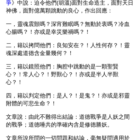
爭
》中說：迫令他們(胡溫)面對生命造主，面對天日
神佛，面對億萬顆跳動的良心，作出回應：
一，靈魂震顫嗎？深宵難眠嗎？無動於衷嗎？冷血
心腸嗎？！亦或是幸災樂禍嗎？！
二，籍以拷問他們：良知安在？！人性何存？！靈
魂深處道德含金量幾何？！
三，籍以鏡照他們：胸腔中跳動的是一顆聖賢
心？！常人心？！野獸心？！亦或是半人半獸
心？！
四，籍以判定他們：是人？！是鬼？！亦或是邪靈
附體的可悲生命？！
文章說：由此不難得出結論：道德戰爭是人妖之間
的戰爭；道德唾共的準確內含是修德勝妖。
文章所說所問的一切問題和結論，毫無疑問適用於