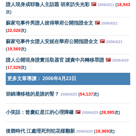
證人現身成耶魯人主話題 胡來訪失光彩
🖼️
(
18,943
2006/4/21
次)
蘇家屯事件男證人彼得華府公開指證全文
🖼️
2006/4/21
(
22,026
次)
蘇家屯事件女證人安妮在華府公開指證全文
🖼️
2006/4/21
(
19,569
次)
證人公開現身證實活取器官 譴責中共轉移罪證
🖼️
2006/4/20
(
17,529
次)
更多文章導讀：
2006年4月23日
胡錦濤移植的是誰的腎？
(
54,137
次)
2006/4/25
小笑話：曾慶紅是江的心理障礙
🖼️
(
28,995
次)
2006/4/25
後鄧時代 江處理死刑犯花樣翻新
(
18,969
次)
2006/4/25