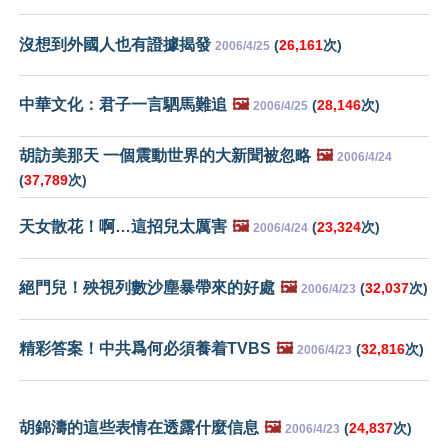
沒想到外國人也有證據揭發
(
26,161
次)
2006/4/25
中華文化：君子一言駟馬難追
🖼️
(
28,146
次)
2006/4/25
胡訪美那天 一個震動世界的大新聞被忽略
🖼️
2006/4/24
(
37,789
次)
天女散花！啊…這招兒太厲害
🖼️
(
23,324
次)
2006/4/24
絕門兒！殃視列數沙塵暴帶來的好處
🖼️
(
32,037
次)
2006/4/23
精彩答案！中共爲何必須養着TVBS
🖼️
(
32,816
次)
2006/4/23
胡錦濤的這些表情在透露什麼信息
🖼️
(
24,837
次)
2006/4/23