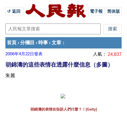
↺ 返回 
電子報
简体版
首頁
分欄目
時事
文章
›
›
›
：
2006年4月22日
發表
人氣：
24,837
胡錦濤的這些表情在透露什麼信息（多圖）
朱麗
胡錦濤的表情在告訴人們什麼？！(Getty)