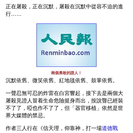
正在屠殺，正在沉默，屠殺在沉默中從容不迫的進
行……
兩個勇敢的證人！
沉默依舊、微笑依舊、紅地毯依舊、鼓掌依舊。
一聲忍無可忍的炸雷在白宮響起，接下去是兩個大
屠殺見證人冒着生命危險挺身而出，按說聾已經裝
不了了，啞也作不了了，但「器官移植」依然是世
界大媒體的禁忌。
作者三人行在《信天理，仰靠神，打一場
道德戰