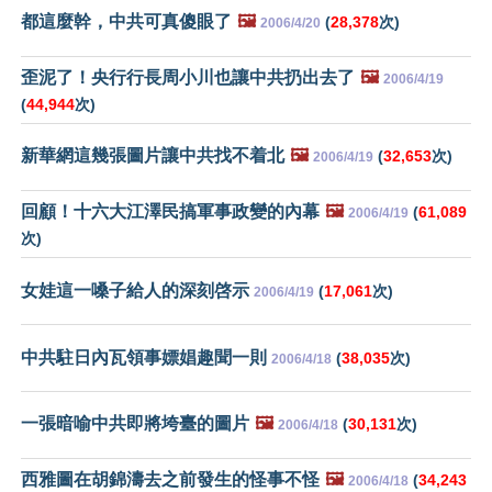
都這麼幹，中共可真傻眼了
🖼️
(
28,378
次)
2006/4/20
歪泥了！央行行長周小川也讓中共扔出去了
🖼️
2006/4/19
(
44,944
次)
新華網這幾張圖片讓中共找不着北
🖼️
(
32,653
次)
2006/4/19
回顧！十六大江澤民搞軍事政變的內幕
🖼️
(
61,089
2006/4/19
次)
女娃這一嗓子給人的深刻啓示
(
17,061
次)
2006/4/19
中共駐日內瓦領事嫖娼趣聞一則
(
38,035
次)
2006/4/18
一張暗喻中共即將垮臺的圖片
🖼️
(
30,131
次)
2006/4/18
西雅圖在胡錦濤去之前發生的怪事不怪
🖼️
(
34,243
2006/4/18