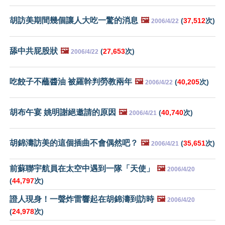
胡訪美期間幾個讓人大吃一驚的消息
🖼️
(
37,512
次)
2006/4/22
舔中共屁股狀
🖼️
(
27,653
次)
2006/4/22
吃餃子不蘸醬油 被羅幹判勞教兩年
🖼️
(
40,205
次)
2006/4/22
胡布午宴 姚明謝絕邀請的原因
🖼️
(
40,740
次)
2006/4/21
胡錦濤訪美的這個插曲不會偶然吧？
🖼️
(
35,651
次)
2006/4/21
前蘇聯宇航員在太空中遇到一隊「天使」
🖼️
2006/4/20
(
44,797
次)
證人現身！一聲炸雷響起在胡錦濤到訪時
🖼️
2006/4/20
(
24,978
次)