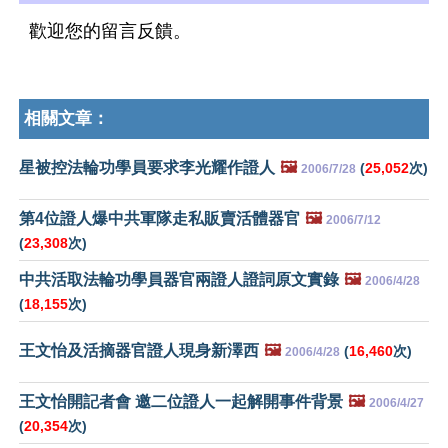
歡迎您的留言反饋。
相關文章：
星被控法輪功學員要求李光耀作證人
🖼️
(
25,052
次)
2006/7/28
第4位證人爆中共軍隊走私販賣活體器官
🖼️
2006/7/12
(
23,308
次)
中共活取法輪功學員器官兩證人證詞原文實錄
🖼️
2006/4/28
(
18,155
次)
王文怡及活摘器官證人現身新澤西
🖼️
(
16,460
次)
2006/4/28
王文怡開記者會 邀二位證人一起解開事件背景
🖼️
2006/4/27
(
20,354
次)