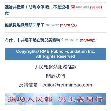
議論共產黨！胡喝令停 噢…不是沒權
🖼️
(
38,881
2006/4/12
次)
他被從地獄裏領回來了
(
27,287
次)
2006/4/12
布什，中共這不是在玩兒美國嗎？
(
27,940
次)
2006/4/11
Copyright© RMB Public Foundation Inc.
All Rights Reserved
人民報網站服務條款
關於我們
反饋信箱：
editor@renminbao.com