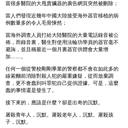
當很多醫院的大甩賣臟器的廣告網頁突然被刪除； 
當人們發現近幾年中國大陸接受海外器官移植的病
例數量多的令人毛骨悚然；
當海外調查人員打給大陸醫院的大量電話錄音被公
佈，而錄音裏，醫生對使用法輪功學員的器官毫不
避誨，並且稱最近一個月裏器官供體會大量增
加……。
任何一個從警校剛剛畢業的警察都不會在如此多的
線索麵前消除對殺人犯的嚴重嫌疑，從而放棄調
查，更不會蠢到叫罪犯自己提供證據。可是，這麼
蠢的事情還是發生了。
接下來的，應該是什麼？卻是出奇的沉默。
屠殺青年人，沉默。屠殺老年人，沉默。屠殺孩
子，沉默。