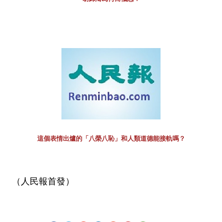
這個表情出爐的「八榮八恥」和人類道德能接軌嗎？