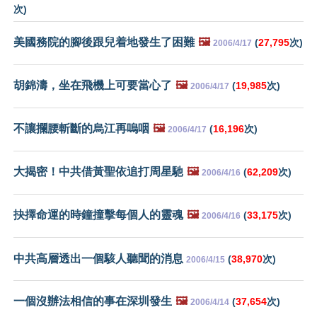
次)
美國務院的腳後跟兒着地發生了困難
🖼️
(
27,795
次)
2006/4/17
胡錦濤，坐在飛機上可要當心了
🖼️
(
19,985
次)
2006/4/17
不讓攔腰斬斷的烏江再嗚咽
🖼️
(
16,196
次)
2006/4/17
大揭密！中共借黃聖依追打周星馳
🖼️
(
62,209
次)
2006/4/16
抉擇命運的時鐘撞擊每個人的靈魂
🖼️
(
33,175
次)
2006/4/16
中共高層透出一個駭人聽聞的消息
(
38,970
次)
2006/4/15
一個沒辦法相信的事在深圳發生
🖼️
(
37,654
次)
2006/4/14