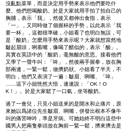
沒亂點菜單，而是決定用手勢來表示他們要吃什
麼。他們想喝酸奶。於是大家就用手拍了拍自己的
胸脯，表示「我」，然後又都伸出食指，表示
「一」，又同時做了個握杯的手勢，以此表示「我
要一杯」，這都很準確，小姐看了也明白無誤，可
是「酸奶」怎麼用手勢來表示呢？大家就想當然地
皺起眉頭，咧着嘴，像喝了醋似的，表示「酸」。
其實在英語中的「酸奶」毫無酸的意思。接着他們
又學了一聲牛叫：「哞」，然後兩手握拳，放在胸
部兩邊，一緊一鬆，做擠奶狀。小姐看了半天，不
明白，他們又表演了一遍：皺眉、咧嘴、「哞」
……這下小姐恍然大悟，連連說：「OK！O
K！」。於是大家鬆了一口氣，坐等酸奶。
過了一會兒，只見小姐送來的是開水和止痛片，原
來她以爲諸位先生皺眉、咧嘴，併發出根本不像牛
叫的痛苦呻吟，準是牙病。可她始終不明白這些中
國男人把兩隻拳頭放在胸前一緊一鬆，擠來擠去是