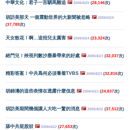
中華文化：君子一言駟馬難追
🖼️
(
28,146
次)
2006/4/25
胡訪美那天 一個震動世界的大新聞被忽略
🖼️
2006/4/24
(
37,789
次)
天女散花！啊…這招兒太厲害
🖼️
(
23,324
次)
2006/4/24
絕門兒！殃視列數沙塵暴帶來的好處
🖼️
(
32,037
次)
2006/4/23
精彩答案！中共爲何必須養着TVBS
🖼️
(
32,816
次)
2006/4/23
胡錦濤的這些表情在透露什麼信息
🖼️
(
24,837
次)
2006/4/23
胡訪美期間幾個讓人大吃一驚的消息
🖼️
(
37,512
次)
2006/4/22
舔中共屁股狀
🖼️
(
27,653
次)
2006/4/22