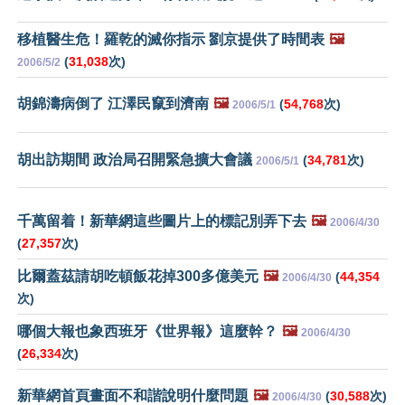
移植醫生危！羅乾的滅你指示 劉京提供了時間表
🖼️
(
31,038
次)
2006/5/2
胡錦濤病倒了 江澤民竄到濟南
🖼️
(
54,768
次)
2006/5/1
胡出訪期間 政治局召開緊急擴大會議
(
34,781
次)
2006/5/1
千萬留着！新華網這些圖片上的標記別弄下去
🖼️
2006/4/30
(
27,357
次)
比爾蓋茲請胡吃頓飯花掉300多億美元
🖼️
(
44,354
2006/4/30
次)
哪個大報也象西班牙《世界報》這麼幹？
🖼️
2006/4/30
(
26,334
次)
新華網首頁畫面不和諧說明什麼問題
🖼️
(
30,588
次)
2006/4/30