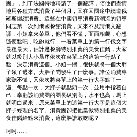
團」，到了法國特地聘請了一個翻譯，陪他們盡情
地用各種方式消費了半個月，又在回國途中繞道俄
羅斯繼續消費。這些在中國領導消費新潮流的領導
同志第一次到俄國餐館消費，又來不及請俄文翻
譯，小姐拿來菜單，他們看不懂，面面相覷，心想
隨便點吧，吃飽就行。一看菜單上的第一行俄文字
最粗最大，估計是餐廳特別推薦的美食佳餚，大家
就以級別大小爲序依次在菜單上的這第一行點了
點，決定消費這個。小姐一愣，很快就將一個大胖
子領了過來。大胖子問發生了什麼事。諸位消費專
家聽不懂，又依次將菜單上的第一行大字點了一
遍。每點一次，大胖子就點頭一次，並用手指着自
己，幸虧該消費團的團長級別高，水平也高，馬上
就明白過來，原來菜單上的這第一行大字是這個大
胖子經理的名字。消費團卻把他當做特別推薦的美
食佳餚給點來消費，這麼胖誰敢吃呢？
呵呵……