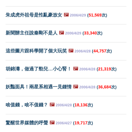
朱成虎外祖母是性亂豪放女
🖼️
(
51,569
次)
2006/4/29
新聞辦主任說秦剛不是人
🖼️
(
33,340
次)
2006/4/29
這些圖片跟科學開了個大玩笑
🖼️
(
44,757
次)
2006/4/28
胡錦濤，做過了勁兒…小心腎！
🖼️
(
21,319
次)
2006/4/28
妖豔面具！兩星系相遇一見鍾情
🖼️
(
36,684
次)
2006/4/28
啥值錢，啥不值錢？
🖼️
(
18,136
次)
2006/4/28
驚醒世界媒體的呼聲
🖼️
(
19,717
次)
2006/4/27