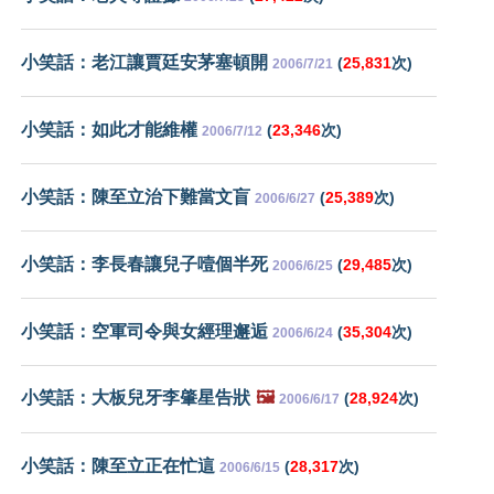
小笑話：老江讓賈廷安茅塞頓開
(
25,831
次)
2006/7/21
小笑話：如此才能維權
(
23,346
次)
2006/7/12
小笑話：陳至立治下難當文盲
(
25,389
次)
2006/6/27
小笑話：李長春讓兒子噎個半死
(
29,485
次)
2006/6/25
小笑話：空軍司令與女經理邂逅
(
35,304
次)
2006/6/24
小笑話：大板兒牙李肇星告狀
🖼️
(
28,924
次)
2006/6/17
小笑話：陳至立正在忙這
(
28,317
次)
2006/6/15