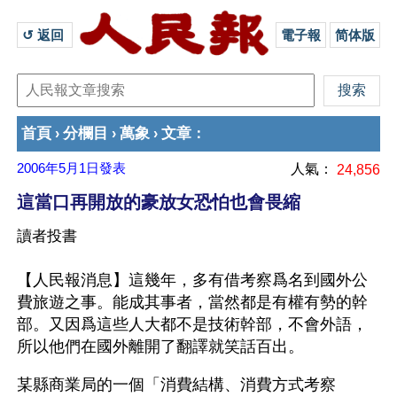
↺ 返回 
電子報
简体版
首頁
分欄目
萬象
文章
›
›
›
：
2006年5月1日
發表
人氣：
24,856
這當口再開放的豪放女恐怕也會畏縮
讀者投書
【人民報消息】這幾年，多有借考察爲名到國外公
費旅遊之事。能成其事者，當然都是有權有勢的幹
部。又因爲這些人大都不是技術幹部，不會外語，
所以他們在國外離開了翻譯就笑話百出。
某縣商業局的一個「消費結構、消費方式考察