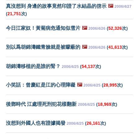
真沒想到 身邊的故事竟然印證了水結晶的啓示
🖼️
2006/4/27
(
21,751
次)
今日江家奴！黃菊病危通知似雪片
🖼️
(
52,326
次)
2006/4/26
別以爲胡錦濤鐵青臉就是被矇蔽的
🖼️
(
41,613
次)
2006/4/26
胡錦濤移植的是誰的腎？
(
54,137
次)
2006/4/25
小笑話：曾慶紅是江的心理障礙
🖼️
(
28,995
次)
2006/4/25
後鄧時代 江處理死刑犯花樣翻新
(
18,969
次)
2006/4/25
沒想到外國人也有證據揭發
(
26,161
次)
2006/4/25