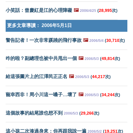
小笑話：曾慶紅是江的心理障礙
🖼️
(
28,995
次)
2006/4/25
更多文章導讀：
2006年5月1日
警告記者！一次非常蹊蹺的飛行事故
🖼️
(
30,710
次)
2006/5/4
咋的啦？副總理也被中共甩出一個
🖼️
(
49,814
次)
2006/5/3
給這張圖片上的江澤民正正名
🖼️
(
44,217
次)
2006/5/3
寵幸西非！周小川這一嗓子…壞了
🖼️
(
34,244
次)
2006/5/3
這個故事的結尾誰也想不到
(
29,266
次)
2006/5/3
這小孩二次湊過身來：你再跟我說一遍
(
19,251
次)
2006/5/2