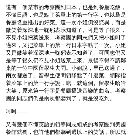
還有一個某市的考察團到日本，也是到餐廳吃飯，
不懂日語，也是點了萊單上的第一行字，也以爲是
餐廳隆重推出的好菜。這一次小姐倒沒詫異，而是
微笑着深深地一鞠躬表示知道了。可是等了很久，
不見小姐把菜送來。考察團的同志們又把小姐叫了
過來，又把菜單上的第一行日本字點了一次。小姐
又是微笑着深深地一鞠躬表示知道了。可同志們又
是等了很久仍不見小姐送菜上來。最後不得不請鄰
桌的一位中國留學生去問。小姐說，早已送過了，
兩次都送了。留學生便問領隊點了什麼菜。領隊指
着菜單上的第一行字說，喏，就這個。留學生哈哈
大笑，原來第一行字是餐廳播送音樂的曲名。考察
團的同志們倒是兩次都聽到了，就是沒吃到。
呵呵……
又有幾個不懂英語的領導同志組成的考察團到美國
餐館就餐，也許他們都聽到過以上的笑話，所以就