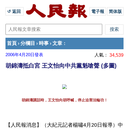
↺ 返回 
電子報
简体版
首頁
分欄目
時事
文章
›
›
›
：
2006年4月20日
發表
人氣：
34,539
胡錦濤抵白宮 王文怡向中共黨魁嗆聲 (多圖)
胡錦濤講話時，王文怡向胡呼喊，停止迫害法輪功！
【人民報消息】（大紀元記者楊嘯4月20日報導）中