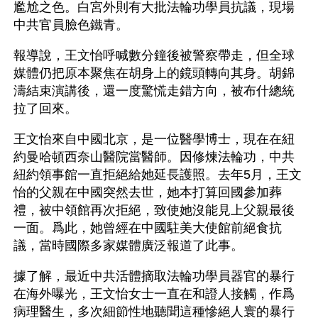
尷尬之色。白宮外則有大批法輪功學員抗議，現場
中共官員臉色鐵青。
報導說，王文怡呼喊數分鐘後被警察帶走，但全球
媒體仍把原本聚焦在胡身上的鏡頭轉向其身。胡錦
濤結束演講後，還一度驚慌走錯方向，被布什總統
拉了回來。
王文怡來自中國北京，是一位醫學博士，現在在紐
約曼哈頓西奈山醫院當醫師。因修煉法輪功，中共
紐約領事館一直拒絕給她延長護照。去年5月，王文
怡的父親在中國突然去世，她本打算回國參加葬
禮，被中領館再次拒絕，致使她沒能見上父親最後
一面。爲此，她曾經在中國駐美大使館前絕食抗
議，當時國際多家媒體廣泛報道了此事。
據了解，最近中共活體摘取法輪功學員器官的暴行
在海外曝光，王文怡女士一直在和證人接觸，作爲
病理醫生，多次細節性地聽聞這種慘絕人寰的暴行