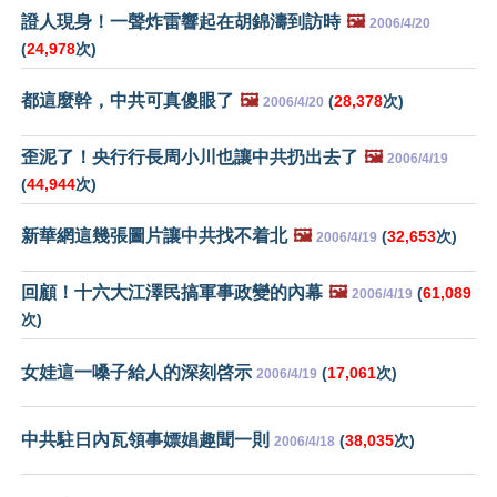
證人現身！一聲炸雷響起在胡錦濤到訪時
🖼️
2006/4/20
(
24,978
次)
都這麼幹，中共可真傻眼了
🖼️
(
28,378
次)
2006/4/20
歪泥了！央行行長周小川也讓中共扔出去了
🖼️
2006/4/19
(
44,944
次)
新華網這幾張圖片讓中共找不着北
🖼️
(
32,653
次)
2006/4/19
回顧！十六大江澤民搞軍事政變的內幕
🖼️
(
61,089
2006/4/19
次)
女娃這一嗓子給人的深刻啓示
(
17,061
次)
2006/4/19
中共駐日內瓦領事嫖娼趣聞一則
(
38,035
次)
2006/4/18