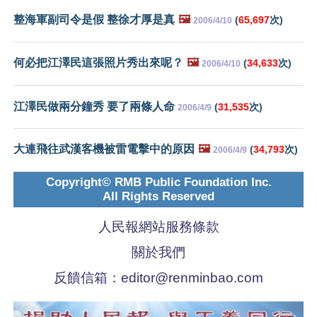
整海軍副司令是假 整徐才厚是真
🖼️
(
65,697
次)
2006/4/10
何必把江澤民這張照片秀出來呢？
🖼️
(
34,633
次)
2006/4/10
江澤民做兩分鐘秀 要了兩條人命
(
31,535
次)
2006/4/9
大連飛往武漢客機被雷電擊中的原因
🖼️
(
34,793
次)
2006/4/9
Copyright© RMB Public Foundation Inc.
All Rights Reserved
人民報網站服務條款
關於我們
反饋信箱：
editor@renminbao.com