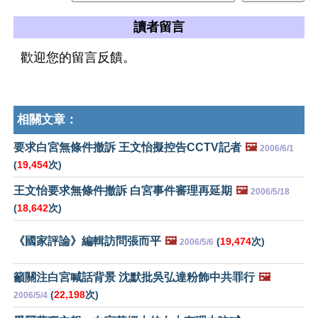
讀者留言
歡迎您的留言反饋。
相關文章：
要求白宮無條件撤訴 王文怡擬控告CCTV記者
🖼️
2006/6/1
(
19,454
次)
王文怡要求無條件撤訴 白宮事件審理再延期
🖼️
2006/5/18
(
18,642
次)
《國家評論》編輯訪問張而平
🖼️
(
19,474
次)
2006/5/6
籲關注白宮喊話背景 沈默批吳弘達粉飾中共罪行
🖼️
(
22,198
次)
2006/5/4