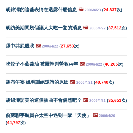
胡錦濤的這些表情在透露什麼信息
🖼️
(
24,837
次)
2006/4/23
胡訪美期間幾個讓人大吃一驚的消息
🖼️
(
37,512
次)
2006/4/22
舔中共屁股狀
🖼️
(
27,653
次)
2006/4/22
吃餃子不蘸醬油 被羅幹判勞教兩年
🖼️
(
40,205
次)
2006/4/22
胡布午宴 姚明謝絕邀請的原因
🖼️
(
40,740
次)
2006/4/21
胡錦濤訪美的這個插曲不會偶然吧？
🖼️
(
35,651
次)
2006/4/21
前蘇聯宇航員在太空中遇到一隊「天使」
🖼️
2006/4/20
(
44,797
次)