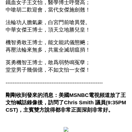
鐵血女子王文怡，醫學博士呼聲高；
中嗆胡二歡迎會，當代女傑施劍翹！
法輪功人膽氣豪，白宮門前嗆異聲。
中華女傑王博士，頂天立地勝兒皇！
機智勇敢王博士，能文能武儀態飈；
再壓法輪來無多，共黨全滅胡瘟捎！
英勇機智王博士，敢爲弱勢鳴冤孽；
堂堂男子幾個億，不如文怡一女傑！
-------------------------------------------------------
剛剛收到發來的消息：美國MSNBC電視頻道放了王
文怡喊話錄像後，訪問了Chris Smith 議員(9:35PM 
CST)，主賓雙方說得都非常正面深刻非常好。