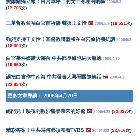
愛爾蘭獨立報：白宮草坪上的女士有理由吶喊
2006/5/3
(
17,703
次)
三基督教領袖白宮前祈禱 聲援王文怡
🖼️
(
18,521
次)
2006/5/2
強烈支持王文怡！基督教聯盟將在白宮前祈禱抗議
2006/5/2
(
18,604
次)
白宮事件媒體大轉向 中共部長維也納大尷尬
2006/4/30
(
19,960
次)
誤把白宮作中南海 中共發言人再鬧國際笑話
🖼️
2006/4/26
(
22,894
次)
更多文章導讀：
2006年4月20日
絕門兒！殃視列數沙塵暴帶來的好處
🖼️
(
32,037
次)
2006/4/23
精彩答案！中共爲何必須養着TVBS
🖼️
(
32,816
次)
2006/4/23