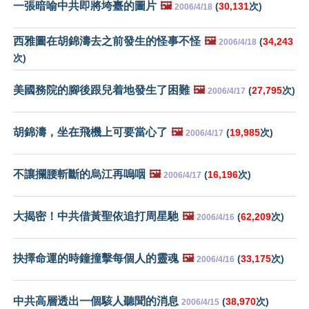
一張暗喻中共即將垮臺的圖片
🖼️
(
30,131
次)
2006/4/18
西雅圖在胡錦濤去之前發生的怪事不怪
🖼️
(
34,243
2006/4/18
次)
美國務院的腳後跟兒着地發生了困難
🖼️
(
27,795
次)
2006/4/17
胡錦濤，坐在飛機上可要當心了
🖼️
(
19,985
次)
2006/4/17
不讓攔腰斬斷的烏江再嗚咽
🖼️
(
16,196
次)
2006/4/17
大揭密！中共借黃聖依追打周星馳
🖼️
(
62,209
次)
2006/4/16
抉擇命運的時鐘撞擊每個人的靈魂
🖼️
(
33,175
次)
2006/4/16
中共高層透出一個駭人聽聞的消息
(
38,970
次)
2006/4/15