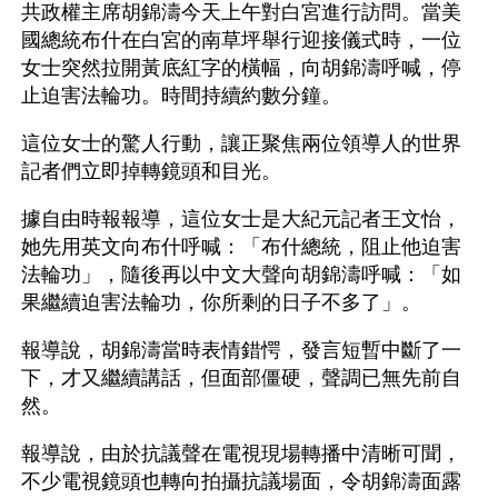
共政權主席胡錦濤今天上午對白宮進行訪問。當美
國總統布什在白宮的南草坪舉行迎接儀式時，一位
女士突然拉開黃底紅字的橫幅，向胡錦濤呼喊，停
止迫害法輪功。時間持續約數分鐘。
這位女士的驚人行動，讓正聚焦兩位領導人的世界
記者們立即掉轉鏡頭和目光。
據自由時報報導，這位女士是大紀元記者王文怡，
她先用英文向布什呼喊：「布什總統，阻止他迫害
法輪功」，隨後再以中文大聲向胡錦濤呼喊：「如
果繼續迫害法輪功，你所剩的日子不多了」。
報導說，胡錦濤當時表情錯愕，發言短暫中斷了一
下，才又繼續講話，但面部僵硬，聲調已無先前自
然。
報導說，由於抗議聲在電視現場轉播中清晰可聞，
不少電視鏡頭也轉向拍攝抗議場面，令胡錦濤面露