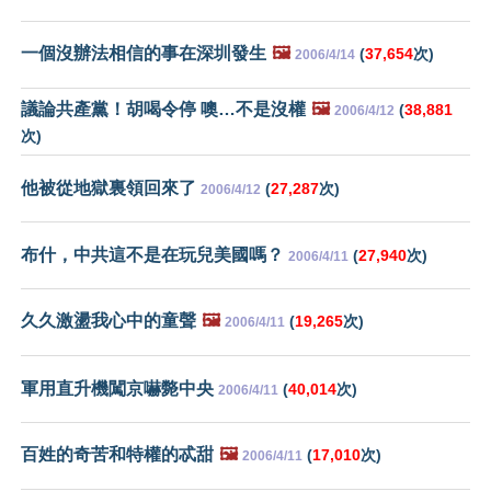
一個沒辦法相信的事在深圳發生
🖼️
(
37,654
次)
2006/4/14
議論共產黨！胡喝令停 噢…不是沒權
🖼️
(
38,881
2006/4/12
次)
他被從地獄裏領回來了
(
27,287
次)
2006/4/12
布什，中共這不是在玩兒美國嗎？
(
27,940
次)
2006/4/11
久久激盪我心中的童聲
🖼️
(
19,265
次)
2006/4/11
軍用直升機闖京嚇斃中央
(
40,014
次)
2006/4/11
百姓的奇苦和特權的忒甜
🖼️
(
17,010
次)
2006/4/11