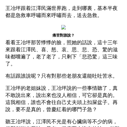
王冶坪跟着江澤民滿世界跑，走到哪裏，基本半夜
都是急救車呼嘯而來呼嘯而去，送去急救。
痛苦對誰說？
看看王冶坪那苦悸悸的臉，照她的話說，這十三年
來跟着江澤民、喜、怒、哀、思、悲、恐、驚的滋
味都嚐遍了，老了老了，只剩下「悲恐驚」這三味
了。
有話跟誰說呢？只有對那些老朋友還能吐吐苦水。
王冶坪的老姐妹說，王冶坪說的一些事情聽了，真
不敢說出來，說出來也沒人相信，可它卻是真的。
這我相信，誰也不會往自己丈夫頭上扣屎盆子。再
說，要不是真的，曾慶紅着的哪門子急？
聽王冶坪說，江澤民不光是有心臟病等不少的病，