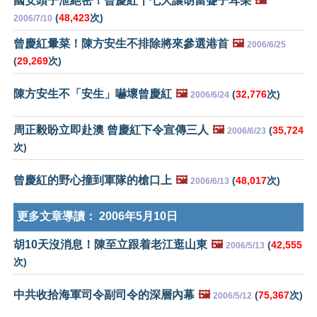
國安頭子泄絕密！曾慶紅十七大讓胡當聾子耳朵
🖼️
(
48,423
次)
2006/7/10
曾慶紅暈菜！陳方安生不排除將來參選港首
🖼️
2006/6/25
(
29,269
次)
陳方安生不「安生」嚇壞曾慶紅
🖼️
(
32,776
次)
2006/6/24
周正毅盼立即赴澳 曾慶紅下令宣傳三人
🖼️
(
35,724
2006/6/23
次)
曾慶紅的野心撞到軍隊的槍口上
🖼️
(
48,017
次)
2006/6/13
更多文章導讀：
2006年5月10日
胡10天沒消息！陳至立跟着老江逛山東
🖼️
(
42,555
2006/5/13
次)
中共收拾海軍司令副司令的深層內幕
🖼️
(
75,367
次)
2006/5/12