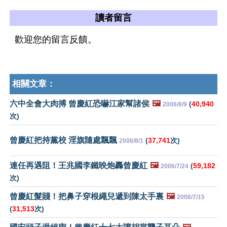
讀者留言
歡迎您的留言反饋。
相關文章：
六中全會大肉搏 曾慶紅恐嚇江家幫諸侯
🖼️
(
40,940
2006/8/9
次)
曾慶紅把持黨校 淫旗隨處飄飄
(
37,741
次)
2006/8/1
連任再遇阻！王兆國李鐵映炮轟曾慶紅
🖼️
(
59,182
2006/7/24
次)
曾慶紅髮賤！把鼻子穿根繩兒遞到陳太手裏
🖼️
2006/7/15
(
31,513
次)