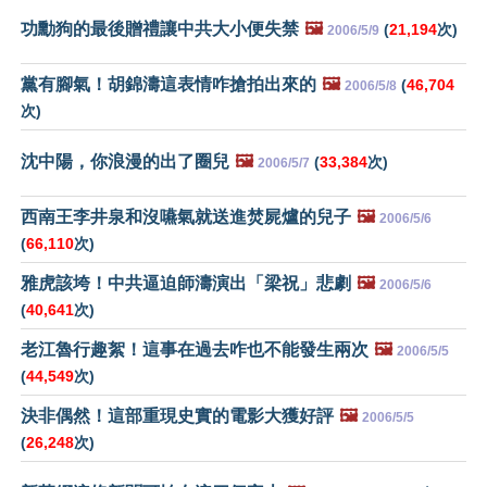
功勳狗的最後贈禮讓中共大小便失禁
🖼️
(
21,194
次)
2006/5/9
黨有腳氣！胡錦濤這表情咋搶拍出來的
🖼️
(
46,704
2006/5/8
次)
沈中陽，你浪漫的出了圈兒
🖼️
(
33,384
次)
2006/5/7
西南王李井泉和沒嚥氣就送進焚屍爐的兒子
🖼️
2006/5/6
(
66,110
次)
雅虎該垮！中共逼迫師濤演出「梁祝」悲劇
🖼️
2006/5/6
(
40,641
次)
老江魯行趣絮！這事在過去咋也不能發生兩次
🖼️
2006/5/5
(
44,549
次)
決非偶然！這部重現史實的電影大獲好評
🖼️
2006/5/5
(
26,248
次)