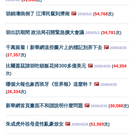
2006/5/2
胡錦濤病倒了 江澤民竄到濟南
🖼️
(
54,768
次)
2006/5/1
胡出訪期間 政治局召開緊急擴大會議
(
34,781
次)
2006/5/1
千萬留着！新華網這些圖片上的標記別弄下去
🖼️
2006/4/30
(
27,357
次)
比爾蓋茲請胡吃頓飯花掉300多億美元
🖼️
(
44,354
2006/4/30
次)
哪個大報也象西班牙《世界報》這麼幹？
🖼️
2006/4/30
(
26,334
次)
新華網首頁畫面不和諧說明什麼問題
🖼️
(
30,588
次)
2006/4/30
朱成虎外祖母是性亂豪放女
🖼️
(
51,569
次)
2006/4/29