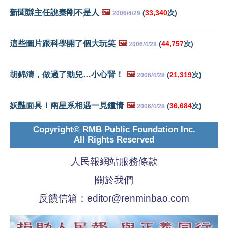
新聞辦主任說秦剛不是人
🖼️
(
33,340
次)
2006/4/29
這些圖片跟科學開了個大玩笑
🖼️
(
44,757
次)
2006/4/28
胡錦濤，做過了勁兒…小心腎！
🖼️
(
21,319
次)
2006/4/28
妖豔面具！兩星系相遇一見鍾情
🖼️
(
36,684
次)
2006/4/28
Copyright© RMB Public Foundation Inc.
All Rights Reserved
人民報網站服務條款
關於我們
反饋信箱：
editor@renminbao.com