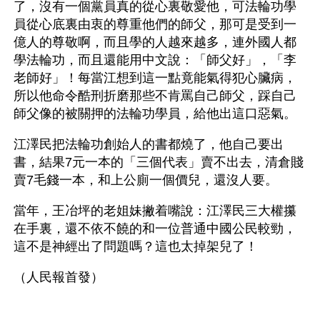
了，沒有一個黨員真的從心裏敬愛他，可法輪功學
員從心底裏由衷的尊重他們的師父，那可是受到一
億人的尊敬啊，而且學的人越來越多，連外國人都
學法輪功，而且還能用中文說：「師父好」，「李
老師好」！每當江想到這一點竟能氣得犯心臟病，
所以他命令酷刑折磨那些不肯罵自己師父，踩自己
師父像的被關押的法輪功學員，給他出這口惡氣。
江澤民把法輪功創始人的書都燒了，他自己要出
書，結果7元一本的「三個代表」賣不出去，清倉賤
賣7毛錢一本，和上公廁一個價兒，還沒人要。
當年，王冶坪的老姐妹撇着嘴說：江澤民三大權攥
在手裏，還不依不饒的和一位普通中國公民較勁，
這不是神經出了問題嗎？這也太掉架兒了！
（人民報首發）