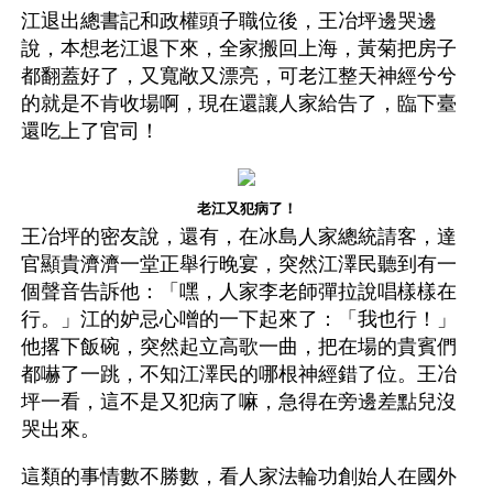
江退出總書記和政權頭子職位後，王冶坪邊哭邊
說，本想老江退下來，全家搬回上海，黃菊把房子
都翻蓋好了，又寬敞又漂亮，可老江整天神經兮兮
的就是不肯收場啊，現在還讓人家給告了，臨下臺
還吃上了官司！
老江又犯病了！
王冶坪的密友說，還有，在冰島人家總統請客，達
官顯貴濟濟一堂正舉行晚宴，突然江澤民聽到有一
個聲音告訴他：「嘿，人家李老師彈拉說唱樣樣在
行。」江的妒忌心噌的一下起來了：「我也行！」
他撂下飯碗，突然起立高歌一曲，把在場的貴賓們
都嚇了一跳，不知江澤民的哪根神經錯了位。王冶
坪一看，這不是又犯病了嘛，急得在旁邊差點兒沒
哭出來。
這類的事情數不勝數，看人家法輪功創始人在國外