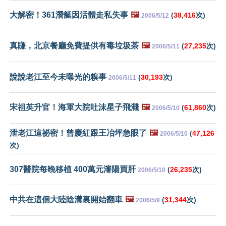
大解密！361潛艇因活體走私失事
🖼️
(
38,416
次)
2006/5/12
真賺，北京餐廳免費提供有毒垃圾茶
🖼️
(
27,235
次)
2006/5/11
說說老江至今未曝光的糗事
(
30,193
次)
2006/5/11
宋祖英升官！海軍大院吐沫星子飛濺
🖼️
(
61,860
次)
2006/5/10
泄老江這祕密！曾慶紅跟王冶坪急眼了
🖼️
(
47,126
2006/5/10
次)
307醫院每晚移植 400萬元瀋陽買肝
(
26,235
次)
2006/5/10
中共在這個大陸陰溝裏開始翻車
🖼️
(
31,344
次)
2006/5/9