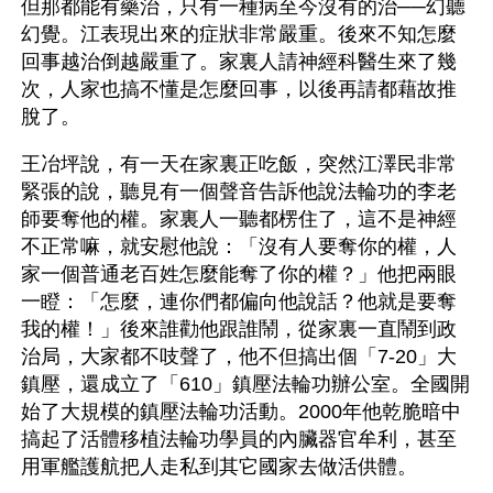
但那都能有藥治，只有一種病至今沒有的治──幻聽
幻覺。江表現出來的症狀非常嚴重。後來不知怎麼
回事越治倒越嚴重了。家裏人請神經科醫生來了幾
次，人家也搞不懂是怎麼回事，以後再請都藉故推
脫了。
王冶坪說，有一天在家裏正吃飯，突然江澤民非常
緊張的說，聽見有一個聲音告訴他說法輪功的李老
師要奪他的權。家裏人一聽都楞住了，這不是神經
不正常嘛，就安慰他說：「沒有人要奪你的權，人
家一個普通老百姓怎麼能奪了你的權？」他把兩眼
一瞪：「怎麼，連你們都偏向他說話？他就是要奪
我的權！」後來誰勸他跟誰鬧，從家裏一直鬧到政
治局，大家都不吱聲了，他不但搞出個「7-20」大
鎮壓，還成立了「610」鎮壓法輪功辦公室。全國開
始了大規模的鎮壓法輪功活動。2000年他乾脆暗中
搞起了活體移植法輪功學員的內臟器官牟利，甚至
用軍艦護航把人走私到其它國家去做活供體。