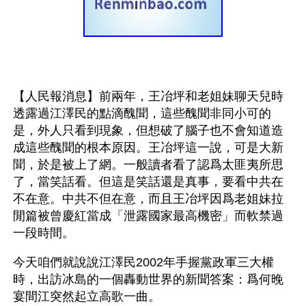
【人民報消息】前兩年，王冶坪和老姐妹聊天兒時
透露過江澤民的點滴醜聞，這些醜聞非同小可的
是，外人只看到現象，但想破了腦子也不會知道造
成這些醜聞的根本原因。王冶坪這一說，可是大新
聞，於是被上了網。一般讀者看了認爲太匪夷所思
了，當笑話看。但這是笑話還是真事，要看中共在
不在意。中共不但在意，而且王冶坪因爲老姐妹拉
閒篇被曾慶紅當成「泄露國家最高機密」而軟禁過
一段時間。
今天咱們就說說江澤民2002年手握黨政軍三大權
時，出訪冰島的一個轟動世界的新聞答案：爲何晚
宴間江突然起立高歌一曲。