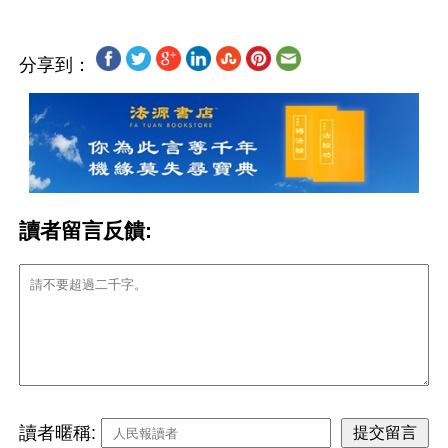
分享到：
讀者留言反饋:
讀者暱稱: