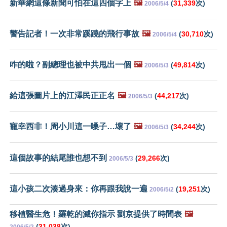
新華網這條新聞可怕在這四個字上
🖼️
(
31,339
次)
2006/5/4
警告記者！一次非常蹊蹺的飛行事故
🖼️
(
30,710
次)
2006/5/4
咋的啦？副總理也被中共甩出一個
🖼️
(
49,814
次)
2006/5/3
給這張圖片上的江澤民正正名
🖼️
(
44,217
次)
2006/5/3
寵幸西非！周小川這一嗓子…壞了
🖼️
(
34,244
次)
2006/5/3
這個故事的結尾誰也想不到
(
29,266
次)
2006/5/3
這小孩二次湊過身來：你再跟我說一遍
(
19,251
次)
2006/5/2
移植醫生危！羅乾的滅你指示 劉京提供了時間表
🖼️
(
31,038
次)