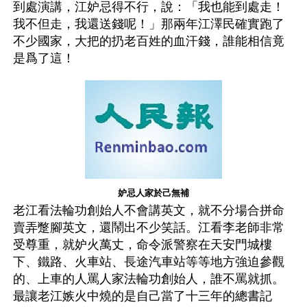
到處演講，江妒忌得不行，說：「我也能到處走！
我不但走，我還送錢呢！」那兩年江澤民確實跑了
不少國家，大把的扔老百姓的血汗錢，誰能相信竟
是爲了這！
妒忌人家於己無補
老江看法輪功創始人不會講英文，就不分場合拼命
賣弄蹩腳英文，還鬧出不少笑話。江看李老師非常
受尊重，就妒火萬丈，命令派警察在天安門城樓
下、鐵路、火車站、長途汽車站等等地方強迫參觀
的、上車的人罵人家法輪功創始人，誰不罵就抓。
最讓老江嫉火中燒的是自己當了十三年的總書記