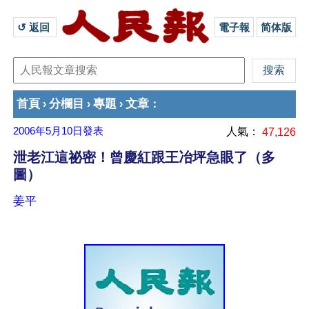
↺ 返回 
電子報
简体版
首頁
分欄目
專題
文章
›
›
›
：
2006年5月10日
發表
人氣：
47,126
泄老江這祕密！曾慶紅跟王冶坪急眼了（多
圖）
姜平