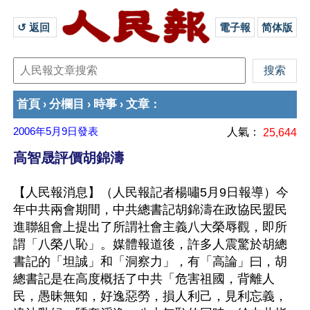
↺ 返回 
電子報
简体版
首頁
分欄目
時事
文章
›
›
›
：
2006年5月9日
發表
人氣：
25,644
高智晟評價胡錦濤
【人民報消息】（人民報記者楊嘯5月9日報導）今
年中共兩會期間，中共總書記胡錦濤在政協民盟民
進聯組會上提出了所謂社會主義八大榮辱觀，即所
謂「八榮八恥」。媒體報道後，許多人震驚於胡總
書記的「坦誠」和「洞察力」，有「高論」曰，胡
總書記是在高度概括了中共「危害祖國，背離人
民，愚昧無知，好逸惡勞，損人利己，見利忘義，