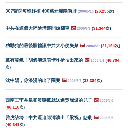
307醫院每晚移植 400萬元瀋陽買肝
(
26,235
次)
2006/5/10
中共在這個大陸陰溝裏開始翻車
🖼️
(
31,344
次)
2006/5/9
功勳狗的最後贈禮讓中共大小便失禁
🖼️
(
21,194
次)
2006/5/9
黨有腳氣！胡錦濤這表情咋搶拍出來的
🖼️
(
46,704
2006/5/8
次)
沈中陽，你浪漫的出了圈兒
🖼️
(
33,384
次)
2006/5/7
西南王李井泉和沒嚥氣就送進焚屍爐的兒子
🖼️
2006/5/6
(
66,110
次)
雅虎該垮！中共逼迫師濤演出「梁祝」悲劇
🖼️
2006/5/6
(
40,641
次)