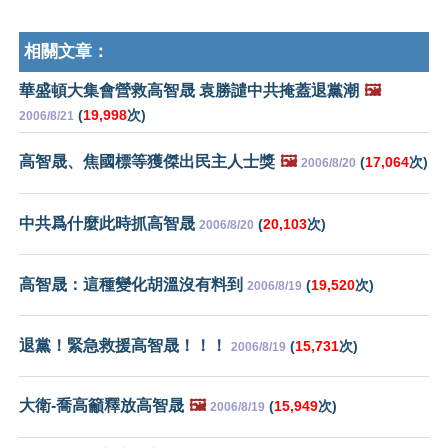
相關文章：
華盛頓大集會營救高智晟 袁勝譴中共掩蓋退黨潮
🖼️
(
19,998
次)
2006/8/21
高智晟、焦國標等獲傑出民主人士獎
🖼️
(
17,064
次)
2006/8/20
中共爲什麼此時抓高智晟
(
20,103
次)
2006/8/20
高智晟：這種變化胡溫沒有料到
(
19,520
次)
2006/8/19
退黨！緊急救援高智晟！！！
(
15,731
次)
2006/8/19
大衛-喬高籲釋放高智晟
🖼️
(
15,949
次)
2006/8/19