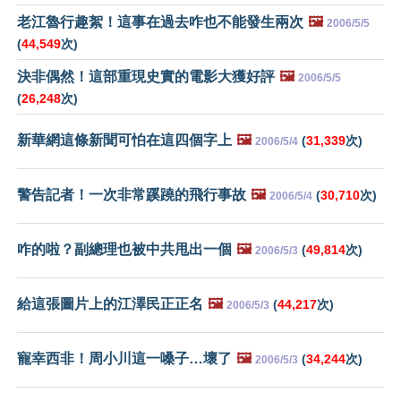
老江魯行趣絮！這事在過去咋也不能發生兩次
🖼️
2006/5/5
(
44,549
次)
決非偶然！這部重現史實的電影大獲好評
🖼️
2006/5/5
(
26,248
次)
新華網這條新聞可怕在這四個字上
🖼️
(
31,339
次)
2006/5/4
警告記者！一次非常蹊蹺的飛行事故
🖼️
(
30,710
次)
2006/5/4
咋的啦？副總理也被中共甩出一個
🖼️
(
49,814
次)
2006/5/3
給這張圖片上的江澤民正正名
🖼️
(
44,217
次)
2006/5/3
寵幸西非！周小川這一嗓子…壞了
🖼️
(
34,244
次)
2006/5/3