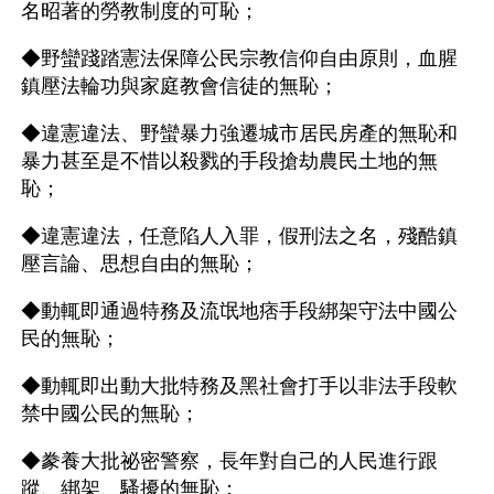
名昭著的勞教制度的可恥；
◆野蠻踐踏憲法保障公民宗教信仰自由原則，血腥
鎮壓法輪功與家庭教會信徒的無恥；
◆違憲違法、野蠻暴力強遷城市居民房產的無恥和
暴力甚至是不惜以殺戮的手段搶劫農民土地的無
恥；
◆違憲違法，任意陷人入罪，假刑法之名，殘酷鎮
壓言論、思想自由的無恥；
◆動輒即通過特務及流氓地痞手段綁架守法中國公
民的無恥；
◆動輒即出動大批特務及黑社會打手以非法手段軟
禁中國公民的無恥；
◆豢養大批祕密警察，長年對自己的人民進行跟
蹤、綁架、騷擾的無恥；