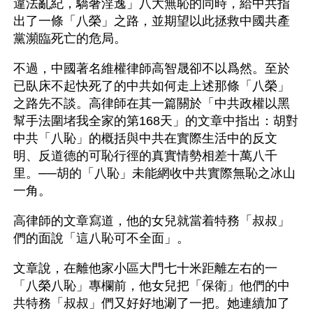
違法亂紀，驕奢淫逸」八大無恥的同時，給中共指
出了一條「八榮」之路，並期望以此拯救中國共產
黨瀕臨死亡的危局。
不過，中國著名維權律師高智晟卻不以爲然。至於
已臥床不起快死了的中共如何走上述那條「八榮」
之路先不談。高律師在其一篇關於「中共政權以黑
幫手法圍堵我全家的第168天」的文章中指出：胡對
中共「八恥」的概括與中共在實際生活中的反文
明、反道德的可恥行徑的真實情勢相差十萬八千
里。──胡的「八恥」未能網收中共實際無恥之冰山
一角。
高律師的文章寫道，他的女兒就當着特務「叔叔」
們的面說「這八恥可不全面」。
文章說，在離他家小區大門七十米距離左右的一
「八榮八恥」專欄前，他女兒把「保衛」他們的中
共特務「叔叔」們又好好地涮了一把。她連續加了