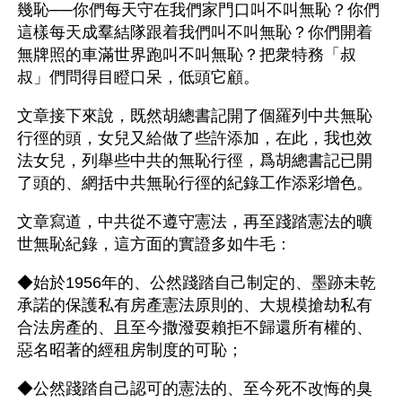
幾恥──你們每天守在我們家門口叫不叫無恥？你們
這樣每天成羣結隊跟着我們叫不叫無恥？你們開着
無牌照的車滿世界跑叫不叫無恥？把衆特務「叔
叔」們問得目瞪口呆，低頭它顧。
文章接下來說，既然胡總書記開了個羅列中共無恥
行徑的頭，女兒又給做了些許添加，在此，我也效
法女兒，列舉些中共的無恥行徑，爲胡總書記已開
了頭的、網括中共無恥行徑的紀錄工作添彩增色。
文章寫道，中共從不遵守憲法，再至踐踏憲法的曠
世無恥紀錄，這方面的實證多如牛毛：
◆始於1956年的、公然踐踏自己制定的、墨跡未乾
承諾的保護私有房產憲法原則的、大規模搶劫私有
合法房產的、且至今撒潑耍賴拒不歸還所有權的、
惡名昭著的經租房制度的可恥；
◆公然踐踏自己認可的憲法的、至今死不改悔的臭