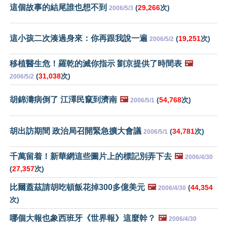
這個故事的結尾誰也想不到
(
29,266
次)
2006/5/3
這小孩二次湊過身來：你再跟我說一遍
(
19,251
次)
2006/5/2
移植醫生危！羅乾的滅你指示 劉京提供了時間表
🖼️
(
31,038
次)
2006/5/2
胡錦濤病倒了 江澤民竄到濟南
🖼️
(
54,768
次)
2006/5/1
胡出訪期間 政治局召開緊急擴大會議
(
34,781
次)
2006/5/1
千萬留着！新華網這些圖片上的標記別弄下去
🖼️
2006/4/30
(
27,357
次)
比爾蓋茲請胡吃頓飯花掉300多億美元
🖼️
(
44,354
2006/4/30
次)
哪個大報也象西班牙《世界報》這麼幹？
🖼️
2006/4/30