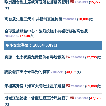
歐洲議會副主席就高智晟被捕發表聲明
🖼️
(
15,727
2006/8/19
次)
高智晟失蹤三天 中共聲稱實施拘留
(
16,088
次)
2006/8/18
全球退黨服務中心：強烈抗議中共祕密綁架高智晟
(
15,949
次)
2006/8/18
更多文章導讀：
2006年5月9日
真賺，北京餐廳免費提供有毒垃圾茶
🖼️
(
27,235
次)
2006/5/11
說說老江至今未曝光的糗事
(
30,193
次)
2006/5/11
宋祖英升官！海軍大院吐沫星子飛濺
🖼️
(
61,860
次)
2006/5/10
泄老江這祕密！曾慶紅跟王冶坪急眼了
🖼️
(
47,126
2006/5/10
次)