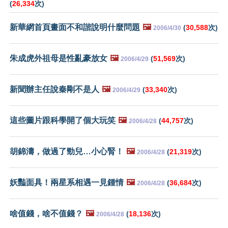
(
26,334
次)
新華網首頁畫面不和諧說明什麼問題
🖼️
(
30,588
次)
2006/4/30
朱成虎外祖母是性亂豪放女
🖼️
(
51,569
次)
2006/4/29
新聞辦主任說秦剛不是人
🖼️
(
33,340
次)
2006/4/29
這些圖片跟科學開了個大玩笑
🖼️
(
44,757
次)
2006/4/28
胡錦濤，做過了勁兒…小心腎！
🖼️
(
21,319
次)
2006/4/28
妖豔面具！兩星系相遇一見鍾情
🖼️
(
36,684
次)
2006/4/28
啥值錢，啥不值錢？
🖼️
(
18,136
次)
2006/4/28