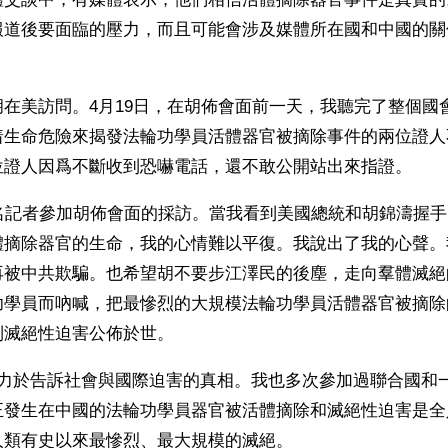
報道後要面臨的壓力，而且可能會涉及媒體所在國和中國的關
在美訪問。4月19日，在胡佈會面前一天，我聽完了整個國
着生命危險來揭發法輪功學員活體器官被摘除事件的兩位證人
位證人因爲不斷收到恐嚇電話，還不敢公開站出來指證。
一名記者參加胡佈會面的採訪。當我看到美國總統和胡錦濤握
體摘除器官的生命，我的心情難以平復。我說出了我的心聲。
再被中共欺騙。也希望胡不要步江澤民的後塵，走向羣體滅絕
功學員而吶喊，把最慘烈的大規模法輪功學員活體器官被摘除
到滅絕性迫害公佈於世。
致力於告訴社會與國際迫害的真相。我也多次參加過聯合國和
正發生在中國的法輪功學員器官被活體摘除和滅絕性迫害是全
人類有史以來最慘烈、最大規模的滅絕。