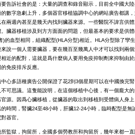
須要告訴社會的是：大量的調查和錄音顯示，目前全中國大陸
術的數字急劇上升，多個器官移植協調中心的網站廣告都講，
以在兩週內甚至是幾天內找到臟器來源。一些醫院不諱言供體
體。臟器移植涉及到方方面面的問題，但最基本的要求是供體(
者)的血型相同，組織配型(HLA分型)相近。HLA分型除了孿
般來說一個人需要臟器，要在幾百至幾萬人中才可以找到兩個
型相近的配對，這就是爲什麼病人要用免疫抑制劑來抑制由於
同的免疫排斥反應。
植中心多語種廣告公開保證了花2到3個星期可以在中國換完
人不可思議。這隻能說明，在這個移植中心後，有一個龐大的
器官源。因爲心臟移植，從臟器的取出到移植到受體病人身上
的時間，腎臟24至48小時，肝臟12-24小時，臨時配型是
配對器官。
幾所監獄，拘留所，全國多個勞教所和拘留所，幾年來都一直