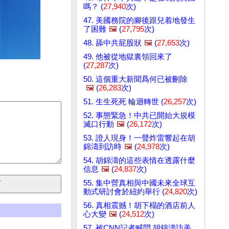
嗎？ (
27,940
次)
47. 美國務院的腳後跟兒着地發生
了困難
🖼️
(
27,795
次)
48. 舔中共屁股狀
🖼️
(
27,653
次)
49. 他被從地獄裏領回來了
(
27,287
次)
50. 這個重大新聞爲何已被刪除
🖼️
(
26,283
次)
51. 生生死死 輪迴轉世 (
26,257
次)
52. 事態緊急！中共已開始大規模
滅口行動
🖼️
(
26,172
次)
53. 證人現身！一聲炸雷響起在胡
錦濤到訪時
🖼️
(
24,978
次)
54. 胡錦濤的這些表情在透露什麼
信息
🖼️
(
24,837
次)
55. 集中營真相與中國未來全球互
動式研討會於紐約舉行 (
24,820
次)
56. 真相震撼！胡下榻的酒店前人
心大變
🖼️
(
24,512
次)
57. 被CNN記者喊問 胡錦濤訪美