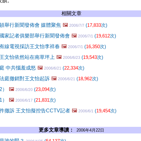
反饋。
相關文章
頓舉行新聞發佈會 媒體聚焦
🖼️
(
17,833
次)
2006/7/7
國家記者俱樂部舉行新聞發佈會
🖼️
(
19,612
次)
2006/7/1
有線電視採訪王文怡李祥春
🖼️
(
16,350
次)
2006/7/1
王文怡依然站在南草坪上
🖼️
(
19,543
次)
2006/6/23
庭 中共惱羞成怒
🖼️
(
22,334
次)
2006/6/21
法庭撤銷對王文怡起訴
🖼️
(
18,962
次)
2006/6/21
2）
🖼️
(
23,094
次)
2006/6/20
1）
🖼️
(
21,831
次)
2006/6/17
件撤訴 王文怡擬控告CCTV記者
🖼️
(
19,454
次)
2006/6/1
更多文章導讀：
2006年4月22日
的是誰的腎？
(
54,137
次)