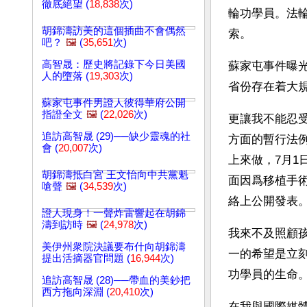
徹底絕望 (
18,838
次)
輪功學員。法
胡錦濤訪美的這個插曲不會偶然
索。
吧？
🖼️
(
35,651
次)
高智晟：歷史將記錄下今日美國
蘇家屯事件曝
人的墮落 (
19,303
次)
省份存在着大
蘇家屯事件男證人彼得華府公開
指證全文
🖼️
(
22,026
次)
更讓我不能忍
追訪高智晟 (29)──缺少靈魂的社
方面的暫行法
會 (
20,007
次)
上來做，7月
胡錦濤抵白宮 王文怡向中共黨魁
面因爲移植手
嗆聲
🖼️
(
34,539
次)
絡上公開發表
證人現身！一聲炸雷響起在胡錦
濤到訪時
🖼️
(
24,978
次)
我來不及照顧
美伊州衆院決議要布什向胡錦濤
一的希望是立
提出活摘器官問題 (
16,944
次)
功學員的生命
追訪高智晟 (28)──帶血的美鈔把
西方拖向深淵 (
20,410
次)
在我與國際媒