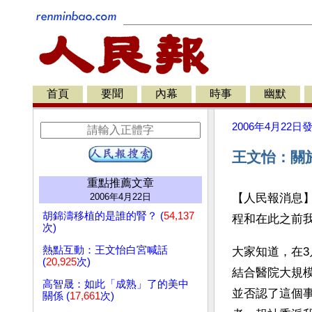
首頁
要聞
內幕
時事
幽默
2006年4月22日
王文怡：關於
重點推薦文章
2006年4月22日
【人民報消息
胡錦濤移植的是誰的腎？ (
54,137
程和在此之前
次)
熱點互動：王文怡白宮喊話
大家知道，在3
(
20,925
次)
結合醫院大規
高智晟：如此「成熟」了的美中
並否認了這個
關係 (
17,661
次)