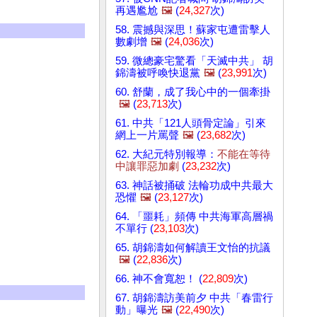
再遇尷尬
🖼️
(
24,327
次)
58. 震撼與深思！蘇家屯遭雷擊人
數劇增
🖼️
(
24,036
次)
59. 微總豪宅驚看「天滅中共」 胡
錦濤被呼喚快退黨
🖼️
(
23,991
次)
60. 舒蘭，成了我心中的一個牽掛
🖼️
(
23,713
次)
61. 中共「121人頭骨定論」引來
網上一片罵聲
🖼️
(
23,682
次)
62. 大紀元特別報導：
不能在等待
中讓罪惡加劇
(
23,232
次)
63. 神話被捅破 法輪功成中共最大
恐懼
🖼️
(
23,127
次)
64. 「噩耗」頻傳 中共海軍高層禍
不單行 (
23,103
次)
65. 胡錦濤如何解讀王文怡的抗議
🖼️
(
22,836
次)
66. 神不會寬恕！ (
22,809
次)
67. 胡錦濤訪美前夕 中共「春雷行
動」曝光
🖼️
(
22,490
次)