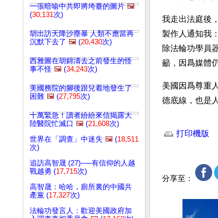
一張暗喻中共即將垮臺的圖片
🖼️
(
30,131
次)
我走出法庭後
製作人通知我
胡出訪天降沙塵暴 人類不應當再
沉默下去了
🖼️
(
20,430
次)
除法輪功學員
西雅圖在胡錦濤去之前發生的怪
籲，因爲媒體
事不怪
🖼️
(
34,243
次)
美國因爲尊重
美國務院的腳後跟兒着地發生了
困難
🖼️
(
27,795
次)
德底線，也是
十萬緊急！讀者紛紛來信揭露大
文章網址: http://w
陸醫院忙滅口
🖼️
(
21,608
次)
打印機版
世界在「調查」中迷失
🖼️
(
18,511
次)
追訪高智晟 (27)──有信仰的人越
戰越勇 (
17,715
次)
分享至：
高智晟：哈哈，廁所裏的中國共
產黨 (
17,327
次)
法輪功發言人：歡迎美國政府加