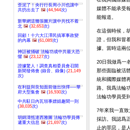
歪泥了！央行行長周小川也讓中
媒體不能承受
共扔出去了
🖼️
(
44,944
次)
能報道。
新華網這幾張圖片讓中共找不着
北
🖼️
(
32,653
次)
在這個時候，胡
回顧！十六大江澤民搞軍事政變
證，但我和冒
的內幕
🖼️
(
61,089
次)
據。當時這兩
神話被捅破 法輪功成中共最大恐
懼
🖼️
(
23,127
次)
20日我做爲
證據驚人！調查真相委員會召開
那些面臨被活
新聞發佈會 (錄音、錄像) (
21,149
次)
統和國際媒體
在利益與良知面前做出抉擇──華
路。我爲法輪
府大型集會
🖼️
(
16,930
次)
法輪功學員受
中共駐日內瓦領事嫖娼趣聞一則
(
38,035
次)
7年來我一直
胡錦濤抵達西雅圖 法輪功學員傳
採訪。我認爲
遞重大信息
🖼️
(
21,697
次)
止的罪惡，是