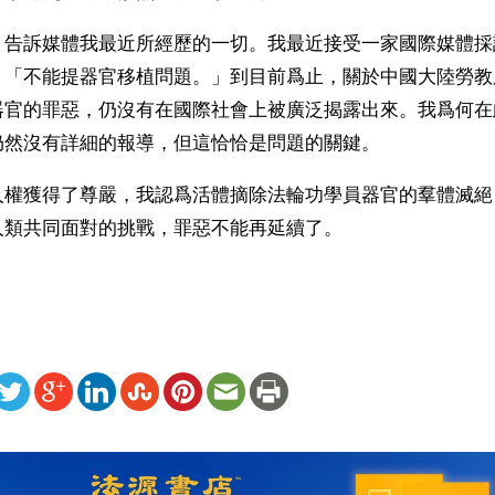
，告訴媒體我最近所經歷的一切。我最近接受一家國際媒體採
：「不能提器官移植問題。」到目前爲止，關於中國大陸勞教
器官的罪惡，仍沒有在國際社會上被廣泛揭露出來。我爲何在
仍然沒有詳細的報導，但這恰恰是問題的關鍵。
人權獲得了尊嚴，我認爲活體摘除法輪功學員器官的羣體滅絕
人類共同面對的挑戰，罪惡不能再延續了。
ww.renminbao.com/rmb/articles/2006/4/23/40191b.html