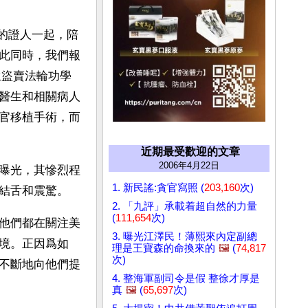
的證人一起，陪
此同時，我們報
生盜賣法輪功學
醫生和相關病人
官移植手術，而
近期最受歡迎的文章
2006年4月22日
曝光，其慘烈程
1. 新民謠:貪官寫照 (
203,160
次)
結舌和震驚。
2. 「九評」承載着超自然的力量
(
111,654
次)
他們都在關注美
3. 曝光江澤民！薄熙來內定副總
境。正因爲如
理是王寶森的命換來的
🖼️
(
74,817
次)
不斷地向他們提
4. 整海軍副司令是假 整徐才厚是
真
🖼️
(
65,697
次)