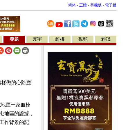
简体
-
正體
-
手機版
-
電子報
專題
寰宇
維權
視頻
雜談
這樣做的心路歷
屯地區一家血栓
屯地區的證據，
工作背景的記