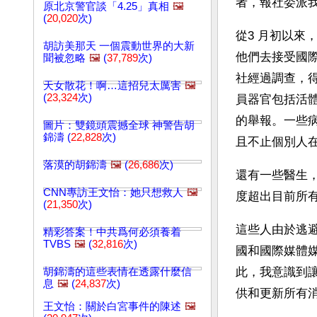
者，報社委派
原北京警官談「4.25」真相
🖼️
(
20,020
次)
從3 月初以
胡訪美那天 一個震動世界的大新
他們去接受國
聞被忽略
🖼️
(
37,789
次)
社經過調查，得
天女散花！啊…這招兒太厲害
🖼️
(
23,324
次)
員器官包括活
的舉報。一些
圖片：雙鏡頭震撼全球 神警告胡
錦濤 (
22,828
次)
且不止個別人
落漠的胡錦濤
🖼️
(
26,686
次)
還有一些醫生
CNN專訪王文怡：她只想救人
🖼️
度超出目前所
(
21,350
次)
這些人由於逃
精彩答案！中共爲何必須養着
TVBS
🖼️
(
32,816
次)
國和國際媒體
此，我意識到
胡錦濤的這些表情在透露什麼信
息
🖼️
(
24,837
次)
供和更新所有
王文怡：關於白宮事件的陳述
🖼️