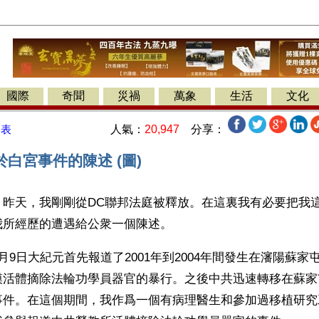
國際
奇聞
災禍
萬象
生活
文化
人氣：
20,947
分享：
發表
白宮事件的陳述 (圖)
】昨天，我剛剛從DC聯邦法庭被釋放。在這裏我有必要把我
我所經歷的遭遇給公衆一個陳述。
月9日大紀元首先報道了2001年到2004年間發生在瀋陽蘇家
模活體摘除法輪功學員器官的暴行。之後中共迅速轉移在蘇家
事件。在這個期間，我作爲一個有病理醫生和參加過移植研究