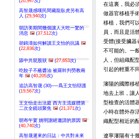
(
20,947
次)
在這裏，我必
高智晟感嘆民間藏龍臥虎另有高
做器官移植手
人 (
29,940
次)
移植，我們可
胡訪美期間幾個讓人大吃一驚的
員，而且是活
消息
🖼️
(
37,512
次)
受體(接受臟器
胡錦濤如何解讀王文怡的抗議
🖼️
(
22,836
次)
不可能的。一
人，但組織配
舔中共屁股狀
🖼️
(
27,653
次)
引起的輕重不
吃餃子不蘸醬油 被羅幹判勞教兩
年
🖼️
(
40,205
次)
瀋陽的國際移
追訪高智晟 (30)──爲王文怡辯護
(
19,567
次)
地去上班，讓
型檢查的活體
王文怡走出法庭 西方主流媒體第
二次全鏡頭聚焦
🖼️
(
21,371
次)
小時在體外存活
胡布午宴 姚明謝絕邀請的原因
🖼️
織配型相近的
(
40,740
次)
遼寧瀋陽有十
高智晟遲來的日誌：中共對未來