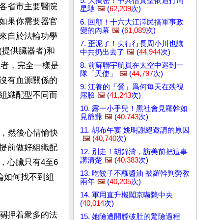
5. 大揭密！中共借黃聖依追打周
各省市主要醫院
星馳
🖼️
(
62,209
次)
如果你需要器官
6. 回顧！十六大江澤民搞軍事政
變的內幕
🖼️
(
61,089
次)
來自於法輪功學
7. 歪泥了！央行行長周小川也讓
提供臟器者)和
中共扔出去了
🖼️
(
44,944
次)
生者，完全一樣是
8. 前蘇聯宇航員在太空中遇到一
隊「天使」
🖼️
(
44,797
次)
沒有血源關係的
9. 江養的「鶯」爲何每天在殃視
組織配型不同而
露臉
🖼️
(
41,243
次)
10. 露一小手兒！黑社會見羅幹如
見爺爺
🖼️
(
40,743
次)
11. 胡布午宴 姚明謝絕邀請的原因
腎，然後心情愉快
🖼️
(
40,740
次)
提前做好組織配
12. 別走！胡錦濤，訪美前把這事
講清楚
🖼️
(
40,383
次)
，心臟只有4至6
13. 吃餃子不蘸醬油 被羅幹判勞教
無論如何找不到組
兩年
🖼️
(
40,205
次)
14. 軍用直升機闖京嚇斃中央
(
40,014
次)
關押着衆多的法
15. 她險遭開膛破肚的驚險過程