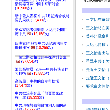
歡迎您的留言
活摘器官與中國未來研討會
(
18,908
次)
暗中殺人霍霍 中共7月記者會或將
王文怡在華盛
更具規模 (
17,498
次)
王文怡將在美
美國家記者俱樂部 大紀元公開回
應中共
🖼️
(
19,158
次)
美科州電臺和
回應媒體 關於中共否認盜法輪功
大紀元特稿：
學員器官
🖼️
(
18,255
次)
王文怡走出法
一個沒辦法相信的事在深圳發生
重擊中共！美
🖼️
(
37,654
次)
追訪高智晟 (23)──中共特務暗伸
走近王文怡（
大拇指
🖼️
(
19,885
次)
走近王文怡（
高智晟：中共的自卑與怯懦
(
17,479
次)
要求白宮無條
中共欲治高智晟「顛覆國家政
權」罪 (
18,393
次)
中共現在想做和最怕別人做的是
什麼 (
18,278
次)
胡錦濤移植