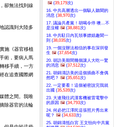
🖼️
(
39,179
次)
，卻無法找到線
16. 中共高層透出一個駭人聽聞的
消息 (
38,970
次)
17. 議論共產黨！胡喝令停 噢…不
地認識到大陸多
是沒權
🖼️
(
38,881
次)
18. 中共駐日內瓦領事嫖娼趣聞一
則 (
38,035
次)
19. 一個沒辦法相信的事在深圳發
式實施《器官移植
生
🖼️
(
37,654
次)
手術，要病人馬
20. 胡訪美期間幾個讓人大吃一驚
的消息
🖼️
(
37,512
次)
蓋轉移手續，一方
21. 胡錦濤訪美的這個插曲不會偶
經在追查國際網
然吧？
🖼️
(
35,651
次)
22. 一定要看！這個祕密說完我就
出國 (
35,539
次)
媒體之間。我唯
23. 大連飛往武漢客機被雷電擊中
的原因
🖼️
(
34,793
次)
摘除器官的法輪
24. 何必把江澤民這張照片秀出來
呢？
🖼️
(
34,633
次)
25. 胡錦濤抵白宮 王文怡向中共黨
。但是由於這些