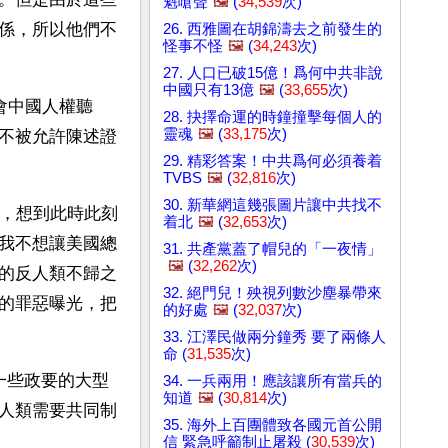
魁嗆聲
🖼️
(
34,539
次)
係，所以他們不
26. 西雅圖在胡錦濤去之前發生的
怪事不怪
🖼️
(
34,243
次)
27. 人口已破15億！爲何中共非說
中國只有13億
🖼️
(
33,655
次)
會中國人權聽
28. 抉擇命運的時鐘撞擊每個人的
靈魂
🖼️
(
33,175
次)
不被允許陳述證
29. 精彩答案！中共爲何必須養着
TVBS
🖼️
(
32,816
次)
30. 新華網這幾張圖片讓中共找不
手，想到此時此刻
着北
🖼️
(
32,653
次)
我不想讓美國總
31. 共產黨蓋了帽兒的「一夜情」
🖼️
(
32,262
次)
的反人類不歸之
32. 絕門兒！殃視列數沙塵暴帶來
的罪惡曝光，把
的好處
🖼️
(
32,037
次)
33. 江澤民做兩分鐘秀 要了兩條人
命 (
31,535
次)
一些政要的大型
34. 一兵兩用！應該讓所有當兵的
知道
🖼️
(
30,814
次)
人類需要共同制
35. 海外上百團體致各國元首公開
信 緊急呼籲制止屠殺 (
30,539
次)