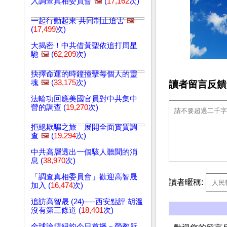
入調查真相委員會
🖼️
(
17,162
次)
一起行動起來 共同制止迫害
🖼️
(
17,499
次)
大揭密！中共借黃聖依追打周星
馳
🖼️
(
62,209
次)
抉擇命運的時鐘撞擊每個人的靈
魂
🖼️
(
33,175
次)
讀者留言反饋
法輪功回應美國官員對中共集中
營的調查 (
19,270
次)
拒絕欺騙之旅 展開全面實質調
查
🖼️
(
19,294
次)
中共高層透出一個駭人聽聞的消
息 (
38,970
次)
「調查真相委員會」歡迎高智晟
讀者暱稱:
加入 (
16,474
次)
追訪高智晟 (24)──西安點評 胡溫
沒有第三條道 (
18,401
次)
全球論壇紐約今日首播－勞教所