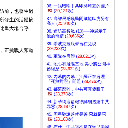
36. 一張暗喻中共即將垮臺的圖片
🖼️
(
30,131
次)
訪前，也發生過
37. 高智晟感嘆民間藏龍臥虎另有
所發生的活體摘
高人 (
29,940
次)
此重大場合呼
38. 追訪高智晟 (10)──神展示了
他的奇蹟 (
29,636
次)
39. 希波克拉底誓言在兌現
(
29,233
次)
，正挑戰人類道
40. 軍隊在震顫 (
28,821
次)
41. 地心有飛碟基地 美少將公開神
祕經歷 (
28,622
次)
42. 內幕的內幕！江羅正在處理
「死無對證」問題 (
28,476
次)
43. 都這麼幹，中共可真傻眼了
🖼️
(
28,378
次)
44. 新華網這篇報導詳細透露中共
罪惡 (
28,197
次)
45. 周星馳說善就是善 惡就是惡
🖼️
(
28,188
次)
46. 布什，中共這不是在玩兒美國