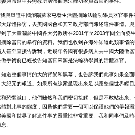
我參與報道中共勞教所活體摘除法輪功學員器官的事件。
來，我與舉證中國瀋陽蘇家屯發生活體摘除法輪功學員器官事件
際大媒體採訪，去美國國會和其它政府部門陳述這件事情。與
到了大量關於中國各大勞教所在2001年至2003年間全面發
體摘除器官的暴行的資料。我們也收到在海外知道此類事情的
病人甚至直接告訴我，近幾年各國有很多病人去中國大陸做器
在做手術前已經被告知器官來源是法輪功學員的活體器官。
，知道整個事情的大的背景和黑幕，也告訴我們此事如果全面
有大紀元的報道。如果所有線索呈現出來足以讓整個世界瞠目
避和恐懼滅口，他們雖然和我們密切接觸，但是不敢站出來。
媒體對此事的態度，因爲他們需要一個可以保護他們的舉報環
讓美國和世界了解這件事的嚴重性非常重要。我和同事們及時
消息。