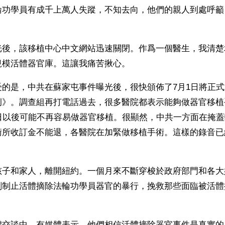
輪功學員有成千上萬人失蹤，不知去向，他們的親人到處呼籲
光後，該移植中心中文網站迅速關閉。作爲一個醫生，我清楚
規模活體器官庫。這讓我痛苦揪心。
受的是，中共在蘇家屯事件曝光後，很快頒佈了7月1日將正
例》。調查組再打電話過去，很多醫院都表示能夠做器官移植
1日以後可能不再容易做器官移植。很顯然，中共一方面在掩
術所收訂金不能退，各醫院在加緊做移植手術。這樣的錄音已
。
孩子和家人，離開紐約。一個月來不斷穿梭於政府部門和各大
刻制止活體摘除法輪功學員器官的暴行，挽救那些面臨被活體
。
體交談中，有媒體表示，他們相信活體摘除器官事件是真實的