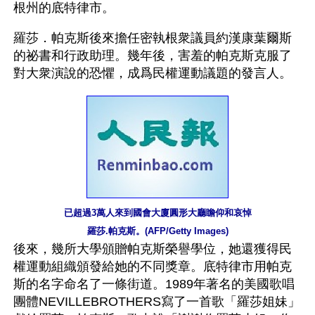
根州的底特律市。
羅莎．帕克斯後來擔任密執根衆議員約漢康葉爾斯
的祕書和行政助理。幾年後，害羞的帕克斯克服了
對大衆演說的恐懼，成爲民權運動議題的發言人。
已超過3萬人來到國會大廈圓形大廳瞻仰和哀悼
羅莎.帕克斯。(AFP/Getty Images)
後來，幾所大學頒贈帕克斯榮譽學位，她還獲得民
權運動組織頒發給她的不同獎章。底特律市用帕克
斯的名字命名了一條街道。1989年著名的美國歌唱
團體NEVILLEBROTHERS寫了一首歌「羅莎姐妹」