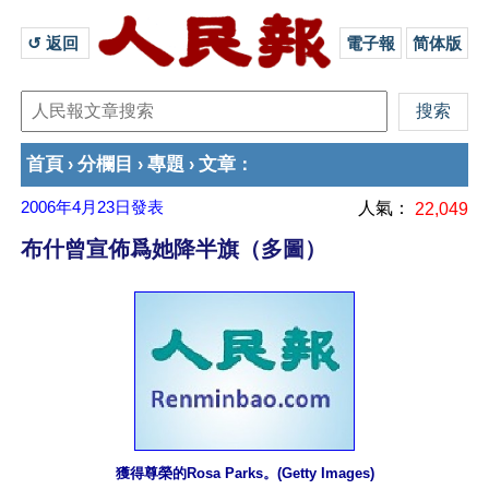
↺ 返回 
電子報
简体版
首頁
分欄目
專題
文章
›
›
›
：
2006年4月23日
發表
人氣：
22,049
布什曾宣佈爲她降半旗（多圖）
獲得尊榮的Rosa Parks。(Getty Images)