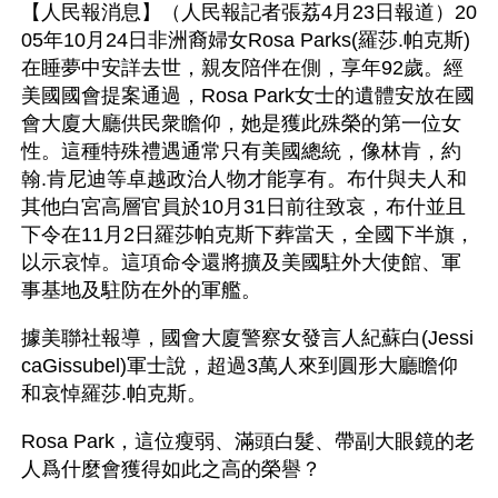
【人民報消息】（人民報記者張荔4月23日報道）20
05年10月24日非洲裔婦女Rosa Parks(羅莎.帕克斯)
在睡夢中安詳去世，親友陪伴在側，享年92歲。經
美國國會提案通過，Rosa Park女士的遺體安放在國
會大廈大廳供民衆瞻仰，她是獲此殊榮的第一位女
性。這種特殊禮遇通常只有美國總統，像林肯，約
翰.肯尼迪等卓越政治人物才能享有。布什與夫人和
其他白宮高層官員於10月31日前往致哀，布什並且
下令在11月2日羅莎帕克斯下葬當天，全國下半旗，
以示哀悼。這項命令還將擴及美國駐外大使館、軍
事基地及駐防在外的軍艦。
據美聯社報導，國會大廈警察女發言人紀蘇白(Jessi
caGissubel)軍士說，超過3萬人來到圓形大廳瞻仰
和哀悼羅莎.帕克斯。
Rosa Park，這位瘦弱、滿頭白髮、帶副大眼鏡的老
人爲什麼會獲得如此之高的榮譽？