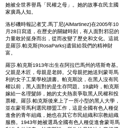
她被全世界譽爲「民權之母」。她的故事在民主國
家廣爲人知。
洛杉磯時報記者艾.馬丁尼(AlMartinez)在2005年10
月28日寫道，在歷史的關鍵時刻，有人面對邪惡的
力量敢於挺身而出，從而改變了歷史和文化。這就
是羅莎.帕克斯(RosaParks)遺留給我們的精神財
富。
羅莎.帕克斯1913年出生在阿拉巴馬州的塔斯奇基。
父親是木匠，母親是老師。父母親把她送到蒙哥馬
利的女子工業學校讀書。帕克斯說，在黑人沒有民
權以前，黑人面對的是生存問題。19歲時，帕克斯
嫁給一名理髮師，她的丈夫熱衷爭取黑人民權和投
票權。羅莎.帕克斯後來上了一所小型的黑人大學，
並在蒙哥馬利選民聯盟工作，這是全國有色人種促
進會的青年組織，她也在其它市民組織和宗教組織
服務。1943年她被選爲全國有色人種促進會蒙哥馬