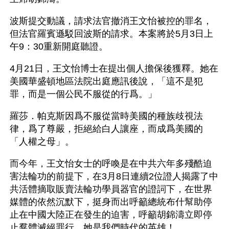
波斯提交動議，請求法官撤消王文怡被控的罪名，
但法官羅賓遜駁回波斯的請求。本案將於5月3日上
午9：30重新開庭聽證。
4月21日，王文怡博士在提出個人擔保後獲釋。她在
美國華盛頓地區法院出庭應訊後說，「這不是犯
罪，而是一個公民不服從的行爲。」
羅莎．帕克斯因爲不服從當時美國的種族歧視法
律，爲了尊嚴，拒絕給白人讓座，而成爲美國的
「人權之母」。
而今年，王文怡女士的呼喚是在中共六年多殘酷迫
害法輪功的前提下，在3月8日連續2位證人揭露了中
共活體摘取販賣法輪功學員器官的證詞下，在世界
媒體的依然沉默下，挺身而出呼籲總統布什幫助停
止在中國大陸正在發生的迫害，呼籲胡錦濤立即停
止羣體滅絕罪行，她是我們時代的英雄！