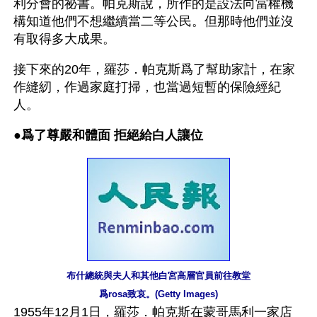
利分會的祕書。帕克斯說，所作的是設法向當權機
構知道他們不想繼續當二等公民。但那時他們並沒
有取得多大成果。
接下來的20年，羅莎．帕克斯爲了幫助家計，在家
作縫紉，作過家庭打掃，也當過短暫的保險經紀
人。
●
爲了尊嚴和體面 拒絕給白人讓位
布什總統與夫人和其他白宮高層官員前往教堂
爲rosa致哀。(Getty Images)
1955年12月1日，羅莎．帕克斯在蒙哥馬利一家店