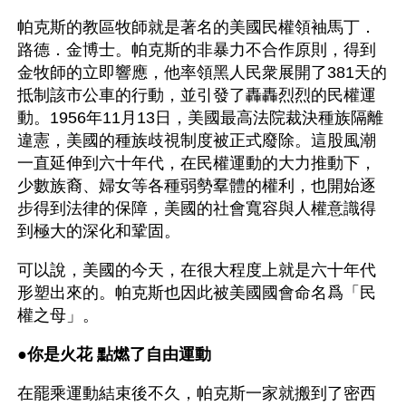
帕克斯的教區牧師就是著名的美國民權領袖馬丁．
路德．金博士。帕克斯的非暴力不合作原則，得到
金牧師的立即響應，他率領黑人民衆展開了381天的
抵制該市公車的行動，並引發了轟轟烈烈的民權運
動。1956年11月13日，美國最高法院裁決種族隔離
違憲，美國的種族歧視制度被正式廢除。這股風潮
一直延伸到六十年代，在民權運動的大力推動下，
少數族裔、婦女等各種弱勢羣體的權利，也開始逐
步得到法律的保障，美國的社會寬容與人權意識得
到極大的深化和鞏固。
可以說，美國的今天，在很大程度上就是六十年代
形塑出來的。帕克斯也因此被美國國會命名爲「民
權之母」。
●
你是火花 點燃了自由運動
在罷乘運動結束後不久，帕克斯一家就搬到了密西