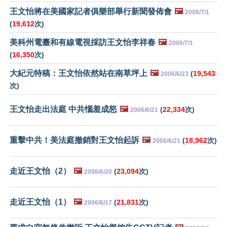
王文怡將在美國家記者俱樂部舉行新聞發佈會
🖼️
2006/7/1
(
19,612
次)
美科州電臺和有線電視採訪王文怡李祥春
🖼️
2006/7/1
(
16,350
次)
大紀元特稿：王文怡依然站在南草坪上
🖼️
(
19,543
2006/6/23
次)
王文怡走出法庭 中共惱羞成怒
🖼️
(
22,334
次)
2006/6/21
重擊中共！美法庭撤銷對王文怡起訴
🖼️
(
18,962
次)
2006/6/21
走近王文怡（2）
🖼️
(
23,094
次)
2006/6/20
走近王文怡（1）
🖼️
(
21,831
次)
2006/6/17