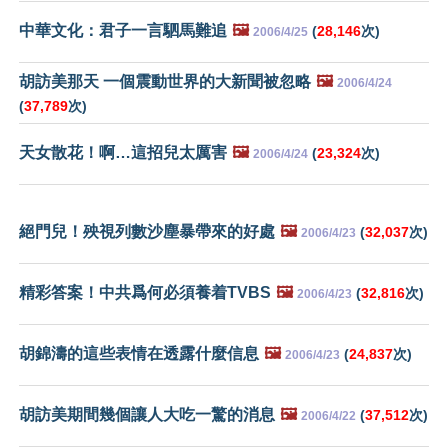
中華文化：君子一言駟馬難追
🖼️
(
28,146
次)
2006/4/25
胡訪美那天 一個震動世界的大新聞被忽略
🖼️
2006/4/24
(
37,789
次)
天女散花！啊…這招兒太厲害
🖼️
(
23,324
次)
2006/4/24
絕門兒！殃視列數沙塵暴帶來的好處
🖼️
(
32,037
次)
2006/4/23
精彩答案！中共爲何必須養着TVBS
🖼️
(
32,816
次)
2006/4/23
胡錦濤的這些表情在透露什麼信息
🖼️
(
24,837
次)
2006/4/23
胡訪美期間幾個讓人大吃一驚的消息
🖼️
(
37,512
次)
2006/4/22