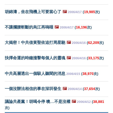
胡錦濤，坐在飛機上可要當心了
🖼️
(
19,985
次)
2006/4/17
不讓攔腰斬斷的烏江再嗚咽
🖼️
(
16,196
次)
2006/4/17
大揭密！中共借黃聖依追打周星馳
🖼️
(
62,209
次)
2006/4/16
抉擇命運的時鐘撞擊每個人的靈魂
🖼️
(
33,175
次)
2006/4/16
中共高層透出一個駭人聽聞的消息
(
38,970
次)
2006/4/15
一個沒辦法相信的事在深圳發生
🖼️
(
37,654
次)
2006/4/14
議論共產黨！胡喝令停 噢…不是沒權
🖼️
(
38,881
2006/4/12
次)