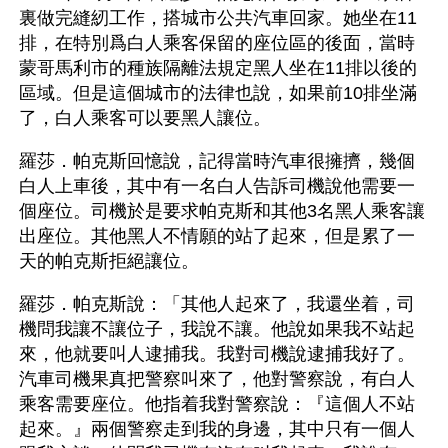
裏做完縫紉工作，搭城市公共汽車回家。她坐在11
排，在特別爲白人乘客保留的座位區的後面，當時
蒙哥馬利市的種族隔離法規定黑人坐在11排以後的
區域。但是這個城市的法律也說，如果前10排坐滿
了，白人乘客可以要黑人讓位。
羅莎．帕克斯回憶說，記得當時汽車很擁擠，幾個
白人上車後，其中有一名白人告訴司機說他需要一
個座位。司機於是要求帕克斯和其他3名黑人乘客讓
出座位。其他黑人不情願的站了起來，但是累了一
天的帕克斯拒絕讓位。
羅莎．帕克斯說：「其他人起來了，我還坐着，司
機問我讓不讓位子，我說不讓。他說如果我不站起
來，他就要叫人逮捕我。我對司機說逮捕我好了。
汽車司機果真把警察叫來了，他對警察說，有白人
乘客需要座位。他指着我對警察說：『這個人不站
起來。』兩個警察走到我的身邊，其中只有一個人