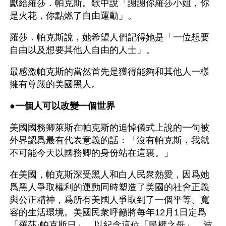
獻給羅莎．帕克斯。歌中說「謝謝你羅莎小姐，你
是火花，你點燃了自由運動」。
羅莎．帕克斯說，她希望人們記得她是「一位想要
自由以及想要其他人自由的人士」。
最感激帕克斯的當然首先是獲得能夠和其他人一樣
擁有尊嚴的美國黑人。
●
一個人可以改變一個世界
美國國務卿萊斯在帕克斯的追悼儀式上說的一句被
外界認爲最有代表意義的話：「沒有帕克斯，我就
不可能今天以國務卿的身份站在這裏。」
在美國，帕克斯深受黑人和白人民衆熱愛，因爲她
爲黑人爭取權利的運動同時塑造了美國的社會正義
與公正精神，爲所有美國人爭取到了一個平等、寬
容的生活環境。美國民衆呼籲將每年12月1日定爲
「羅莎·帕克斯日」，以紀念這位「民權之母」。波