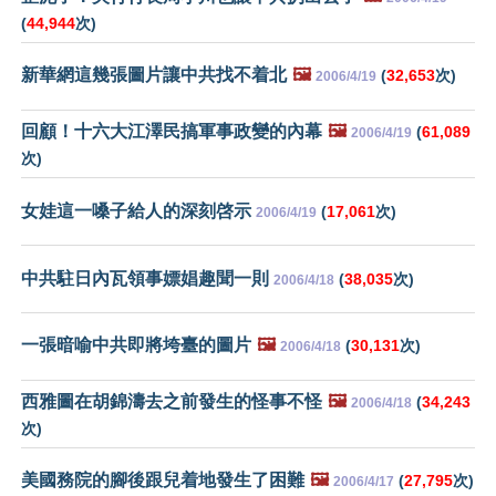
(
44,944
次)
新華網這幾張圖片讓中共找不着北
🖼️
(
32,653
次)
2006/4/19
回顧！十六大江澤民搞軍事政變的內幕
🖼️
(
61,089
2006/4/19
次)
女娃這一嗓子給人的深刻啓示
(
17,061
次)
2006/4/19
中共駐日內瓦領事嫖娼趣聞一則
(
38,035
次)
2006/4/18
一張暗喻中共即將垮臺的圖片
🖼️
(
30,131
次)
2006/4/18
西雅圖在胡錦濤去之前發生的怪事不怪
🖼️
(
34,243
2006/4/18
次)
美國務院的腳後跟兒着地發生了困難
🖼️
(
27,795
次)
2006/4/17