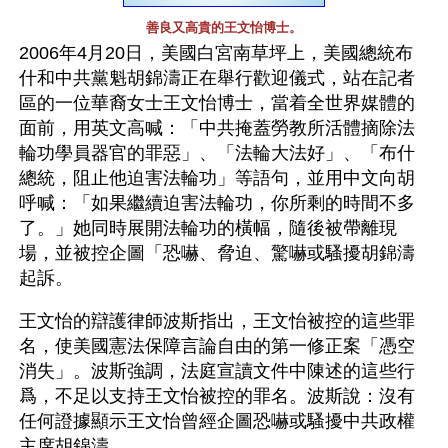
善良又高貴的王文怡博士。
2006年4月20日，美國白宮南草坪上，美國總統布
什和中共黨魁胡錦濤正在舉行歡迎儀式，站在記者
區的一位華裔女士王文怡博士，當着全世界媒體的
面前，用英文高喊：「中共掩蓋勞教所活體摘除法
輪功學員器官的罪惡」、「法輪大法好」、「布什
總統，阻止他迫害法輪功」等語句，並用中文向胡
呼喊：「如果繼續迫害法輪功，你所剩的時間不多
了。」她同時展開法輪功的橫幅，隨後被帶離現
場，並被控企圖「恐嚇、脅迫、驚嚇或騷擾胡錦濤
起訴。
王文怡的辯護律師波斯指出，王文怡被控的這些罪
名，使美國憲法保障言論自由的第一修正案「憑空
消失」。波斯強調，法庭宣讀文件中陳述的這些行
爲，不足以支持王文怡被控的罪名。波斯說：沒有
任何證據顯示王文怡曾經企圖恐嚇或騷擾中共政權
主席胡錦濤。