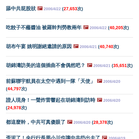
舔中共屁股狀
🖼️
(
27,653
次)
2006/4/22
吃餃子不蘸醬油 被羅幹判勞教兩年
🖼️
(
40,205
次)
2006/4/22
胡布午宴 姚明謝絕邀請的原因
🖼️
(
40,740
次)
2006/4/21
胡錦濤訪美的這個插曲不會偶然吧？
🖼️
(
35,651
次)
2006/4/21
前蘇聯宇航員在太空中遇到一隊「天使」
🖼️
2006/4/20
(
44,797
次)
證人現身！一聲炸雷響起在胡錦濤到訪時
🖼️
2006/4/20
(
24,978
次)
都這麼幹，中共可真傻眼了
🖼️
(
28,378
次)
2006/4/20
歪泥了！央行行長周小川也讓中共扔出去了
🖼️
2006/4/19