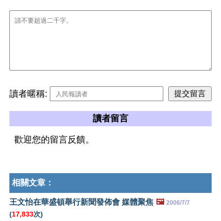
讀者暱稱:
讀者留言
歡迎您的留言反饋。
相關文章：
王文怡在華盛頓舉行新聞發佈會 媒體聚焦
🖼️
2006/7/7
(
17,833
次)