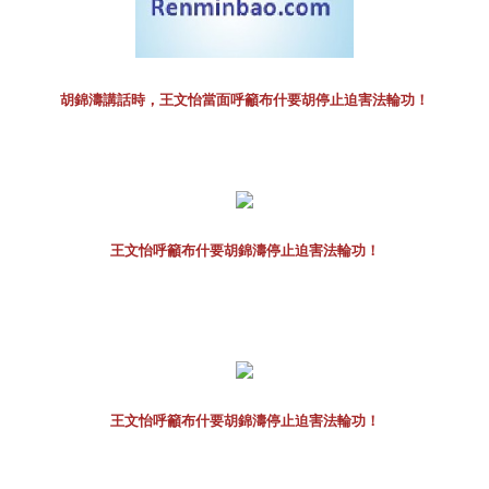
胡錦濤講話時，王文怡當面呼籲布什要胡停止迫害法輪功！
王文怡呼籲布什要胡錦濤停止迫害法輪功！
王文怡呼籲布什要胡錦濤停止迫害法輪功！