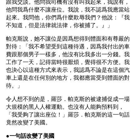
跟我交談。他問我司機有沒有叫我起來，我說有，
他問我爲什麼不讓座位。我說，我不認爲我應當站
起來。我問他，你們爲什麼欺辱我們？他說：『我
不知道，但是法律就法律，你被捕了。』」
帕克斯說，她不讓位是因爲想得到體面和有尊嚴的
對待：「我不希望受到這種待遇，因爲我付出的車
費跟那個男子一樣多，他沒有比我多出一分錢。我
工作了一天，記得當時很厭煩，覺得很不方便。我
也決心以這種方式來表示，我認爲不論是在這個汽
車上還是在任何別的地方，我都應當受到體面的對
待。」
令人想不到的是，羅莎．帕克斯的被逮捕促成一場
大規模的黑人人權運動。也沒有人能夠預料到，
「我受夠了讓出座位！」羅莎．帕克斯的這一句話
竟然改變了美國。
●
一句話改變了美國