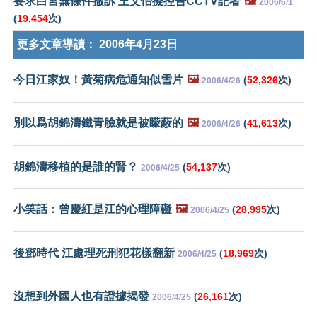
要求白宮無條件撤訴 王文怡擬控告CCTV記者
🖼️
2006/6/1
(
19,454
次)
更多文章導讀：
2006年4月23日
今日江家奴！黃菊病危通知似雪片
🖼️
(
52,326
次)
2006/4/26
別以爲胡錦濤鐵青臉就是被矇蔽的
🖼️
(
41,613
次)
2006/4/26
胡錦濤移植的是誰的腎？
(
54,137
次)
2006/4/25
小笑話：曾慶紅是江的心理障礙
🖼️
(
28,995
次)
2006/4/25
後鄧時代 江處理死刑犯花樣翻新
(
18,969
次)
2006/4/25
沒想到外國人也有證據揭發
(
26,161
次)
2006/4/25