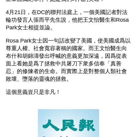
4月21日，在DC的聯邦法庭上，一個美國記者對法
輪功發言人張而平先生說，他把王文怡醫生和Rosa 
Park女士相提並論。
Rosa Park女士因一句話改變了美國，使美國成爲以
尊重人權、社會寬容著稱的國家。而王文怡醫生向
布什和胡錦濤發出呼喊的意義更加深遠，因爲從表
面上看她是爲了拯救中共屠刀下衆多信奉「真善
忍」的修煉者的生命。而實際上是對整個人類社會
敗壞、墮落的靈魂的拯救。 
這個意義豈只是非凡！