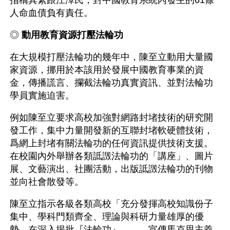
指稱其緊跟江澤民，對中國教育系統內發生的61條
人命血債負有責任。
◎ 
動用教育資源打壓法輪功
在大規模打壓法輪功的幾年中，陳至立動用大量國
家資源，挪用於本該用於發展中國教育事業的資
金，傳播謊言、攔截法輪功真實資訊、並對法輪功
學員實施迫害。
例如陳至立要求高校加強對網路封堵技術的研究開
發工作，集中力量開發新的互聯封堵軟硬體技術，
爲網上封堵有關法輪功的任何資訊提供技術支援。
在校園內外舉辦各類詆譭法輪功的「講座」、圖片
展、文藝演出、社團活動，出版詆譭法輪功的刊物
並向社會散發等。
陳至立指示各級各類高校「充分發揮高校知識份子
集中、學科門類齊全、理論與科研力量雄厚的優
勢，在深入揭批『法輪功』……、宣傳馬克思主義