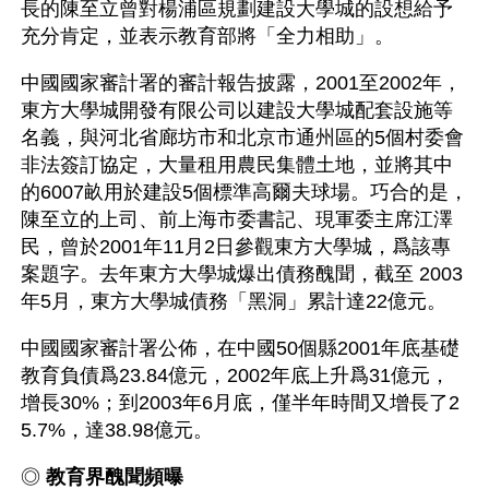
長的陳至立曾對楊浦區規劃建設大學城的設想給予
充分肯定，並表示教育部將「全力相助」。
中國國家審計署的審計報告披露，2001至2002年，
東方大學城開發有限公司以建設大學城配套設施等
名義，與河北省廊坊市和北京市通州區的5個村委會
非法簽訂協定，大量租用農民集體土地，並將其中
的6007畝用於建設5個標準高爾夫球場。巧合的是，
陳至立的上司、前上海市委書記、現軍委主席江澤
民，曾於2001年11月2日參觀東方大學城，爲該專
案題字。去年東方大學城爆出債務醜聞，截至 2003
年5月，東方大學城債務「黑洞」累計達22億元。
中國國家審計署公佈，在中國50個縣2001年底基礎
教育負債爲23.84億元，2002年底上升爲31億元，
增長30%；到2003年6月底，僅半年時間又增長了2
5.7%，達38.98億元。
◎ 
教育界醜聞頻曝