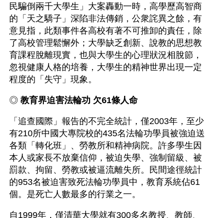
民騙倒兩千大學生」大案轟動一時，高學歷高智商
的「天之驕子」深陷非法傳銷，公衆詫異之餘，有
意見指，此類事件各高校有著不可推卸的責任，除
了高校管理鬆懈外；大學缺乏創新、說教的思想教
育課程脫離現實，也與大學生的心理狀況相脫節，
忽視健康人格的培養，大學生的精神世界出現一定
程度的「失守」現象。
◎ 
教育界迫害法輪功 欠61條人命
「追查國際」報告的不完全統計，僅2003年，至少
有210所中國大專院校的435名法輪功學員被強迫送
各類「轉化班」、勞教所和精神病院。許多學生因
本人或家長不放棄信仰，被迫失學、強制留級、被
罰款、拘留、勞教或被逼流離失所。民間途徑統計
的953名被迫害致死法輪功學員中，教育系統佔61
個。是死亡人數最多的行業之一。
自1999年，僅清華大學就有300多名教授、教師、