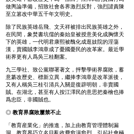
做輿論準備，招致社會各界激烈反對，強烈譴責陳
至立篡改中華五千年文明史。
除了民族英雄岳飛、文天祥被排出民族英雄之外，
在民間，象焚書坑儒的秦始皇被授意美化成胸懷天
下的英雄，一代明君康熙被醜化成逛妓院的淫蕩
漢，賣國賊李鴻章成了憂國憂民的改革家。最近學
術界更有人爲吳三桂翻案。
九三學社、致公黨聯署著文，抨擊學術界腐敗，蓄
意纂改歷史、標新立異，繼捧李鴻章是改革派後，
又有人稱吳三桂引清兵入關是復辟明朝，非賣國
賊。在湖北，甚至有人按江澤民的意思把秦檜也捧
爲忠臣，非國賊也。
◎ 
教育界腐敗屢禁不止
「教育産業化」的推進，加上由教育管理體制漏
洞，教育界巧立名目亂收費愈演愈烈，引起社會極