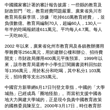
中國國家審計署的審計報告披露：一些縣的教育及
財政部門「吃」教育經費問題嚴重。廣東省吳川市
教育局長蘇李琪，涉嫌「吃掉610萬教育經費」，並
負債數億。教育局編制70人，超編60人，130人一
年半的吃喝報銷達611萬元。平均每人4.7萬。每人
一天吃86元。
2002 年以來，廣東省化州市教育局及各鎮教辦挪用
學雜費等2561萬元，用於建辦公樓和辦公、招待費
開支；市財政局挪用400萬元平衡預算。 1999年以
來，該市教育局還將中小學生訂閱圖書資料回扣款
等1356萬元，用於私分和吃喝，其中私分1 103萬
元，招待費等支出253萬元。
中國官方新華網6月17日刊登文章指，中國的「大學
城熱」已經成爲「圈地怪胎」。而當初支援中國各
地大力興建大學城的，正是現今負責中國教育政策
的國務委員陳至立。2000年3月17日，時任教育部