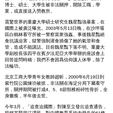
博士、碩士、大學生被非法關押，開除工職，學
業，或直接送入勞教所。
震驚世界的重慶大學碩士研究生魏星豔強暴案，在
國際上被廣泛曝光。2003年5月13日晚，在沙坪壩
區白鶴林看守所被一警察當衆強姦。事後魏星豔絕
食抗議迫害，獄警強制灌食插傷了她的氣管和食
管，造成不能講話。目前魏星豔下落不明。重慶大
學副校長張四平在賓夕法尼亞大學舉辦的座談會上
回答提問時稱：我們不會因爲信仰讓人休學，除了
法輪功。
北京工商大學青年女教師趙昕，2000年6月19日到
紫竹院公園煉功被抓，非法關在海淀分局下屬看守
所，關押期間被打成4、5、6節頸椎粉碎性骨折，全
身癱瘓，半年後去世。
今年3月，「追查迫國際」對陳至立發出追查通告，