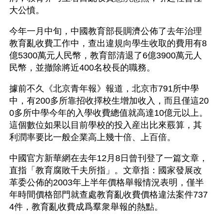
大公憤。
今年一月中旬，中國教育部長賙濟公佈了去年治理
教育亂收費工作中，查出違規向學生收取的費用有8
億5300萬元人民幣，教育部清退了6億3900萬元人
民幣，並撤除將近400名校長的職務。
據前不久《北京青年報》報道，北京市791所中學
中，有200多所靠招收擇校生增加收入，而且僅這20
0多所中學今年的入學收費總值就高達10億元以上。
這個數位如果以目前學校的投入産出比來覈算，其
利潤率要比一般企業高上幾十倍、上百倍。
中國官方新華網在去年12月8日曾刊登了一篇文章，
直指「教育腐敗千夫所指」。文章指：國家發展改
革委公佈的2003年上半年價格舉報情況表明，僅半
年時間價格部門就查處教育亂收費價格違法案件737
4件，教育亂收費成爲羣衆舉報的熱點。