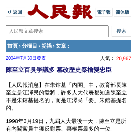
↺ 返回 
電子報
简体版
首頁
分欄目
災禍
文章
›
›
›
：
2004年7月30日
發表
人氣：
20,967
陳至立百臭爭議多 篡改歷史秦檜變忠臣
【人民報消息】在朱鎔基「內閣」中，教育部長陳
至立是江澤民的愛將，許多人大代表都知道陳至立
不是朱鎔基提名的，而是江澤民「要」朱鎔基提名
的。
1998年3月19日，九屆人大最後一天，陳至立是所
有內閣官員中獲反對票、棄權票最多的一位。