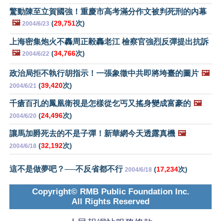
驚動陳至立賀國強！重慶市高考滿分作文被判死刑的內幕
🖼️
(
29,751
次)
2004/6/23
上海密集炮火不轟周正毅轟老江 檢察官強烈反彈提出抗訴
🖼️
(
34,766
次)
2004/6/22
政治局拒不執行胡指示！一張象徵中共即將垮臺的圖片
🖼️
(
39,420
次)
2004/6/21
千瘡百孔的鳳凰衛視是怎樣從乞丐又搖身變成富豪的
🖼️
(
24,496
次)
2004/6/20
讓馬加爵死去的不是子彈！新華網今天透露真機
🖼️
(
32,192
次)
2004/6/18
這不是做夢吧？──不反省都不行
(
17,234
次)
2004/6/18
Copyright© RMB Public Foundation Inc.
All Rights Reserved