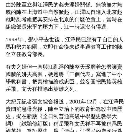
由於陳至立與江澤民的姦夫淫婦關係、無德無才無
貌的陳在上海幫中自然獗起，江澤民自進入北京起
就時刻考慮把其安排在北京的什麼位置上，當時在
組織部長宋平的壓力下，江一時還沒有得逞。
1998年，鄧小平去世後，江澤民已經有了自己的人
馬和勢力範圍，立即任命從未從事過教育工作的陳
至立任教育部長。
有夫之婦但一直與江亂淫的陳整天琢磨着怎麼讓賣
國賊的姘夫高興，硬是將「三個代表」寫進了中小
學教科書，把秦檜描繪成忠臣，並妄圖把民族英雄
岳飛、文天祥排除出英雄之列。
大紀元記者張文綜合報道，2001年12月，在江澤民
賣國消息曝光後，陳至立治下的教育部篡改中國歷
史，擬在新版《全日制普通高級中學歷史教學大
綱》（試驗修訂版）稱岳飛和文天祥不再被稱爲民
族英雄，篡改歷史，爲「漂白」江澤民的賣國行爲