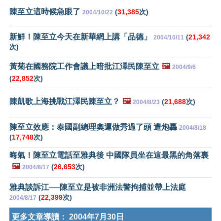
陳至立這時候急眼了
(
31,385
次)
2004/10/22
新鮮！陳至立今天在新華網上講「品德」
(
21,342
2004/10/11
次)
黃菊在國務院工作會議上暗批江澤民陳至立
🖼️
2004/9/6
(
22,852
次)
陳凱歌上海挑戰江澤民陳至立？
🖼️
(
21,688
次)
2004/8/23
陳至立效應：泰國副總理奧運做秀過了頭 遭炮轟
2004/8/18
(
17,748
次)
晦氣！陳至立電話至雅典後 中國隊員坐在這最黑的角落裏
🖼️
(
26,653
次)
2004/8/17
雅典談訴江──陳至立是被非洲法警拘捕並帶上法庭
(
22,399
次)
2004/8/17
更多文章導讀：
2004年7月30日