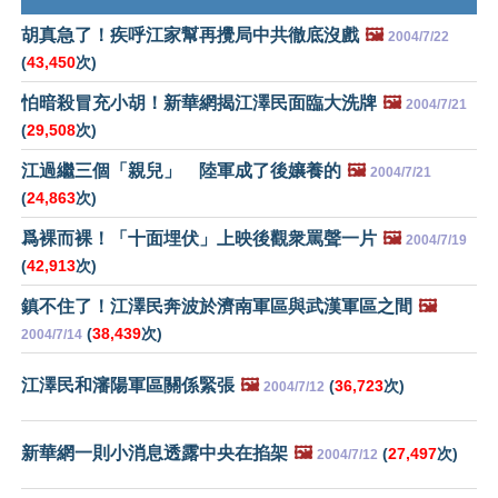
胡真急了！疾呼江家幫再攪局中共徹底沒戲
🖼️
2004/7/22
(
43,450
次)
怕暗殺冒充小胡！新華網揭江澤民面臨大洗牌
🖼️
2004/7/21
(
29,508
次)
江過繼三個「親兒」 陸軍成了後孃養的
🖼️
2004/7/21
(
24,863
次)
爲裸而裸！「十面埋伏」上映後觀衆罵聲一片
🖼️
2004/7/19
(
42,913
次)
鎮不住了！江澤民奔波於濟南軍區與武漢軍區之間
🖼️
(
38,439
次)
2004/7/14
江澤民和瀋陽軍區關係緊張
🖼️
(
36,723
次)
2004/7/12
新華網一則小消息透露中央在掐架
🖼️
(
27,497
次)
2004/7/12