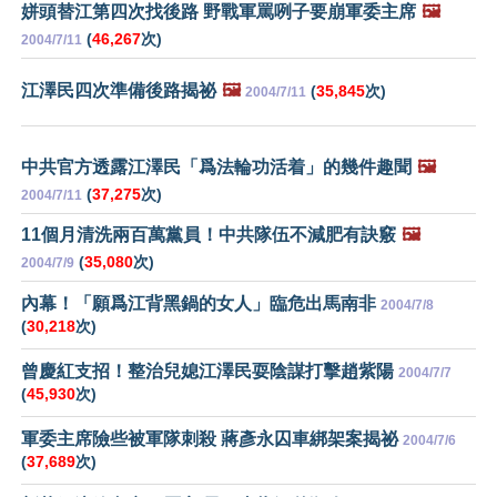
姘頭替江第四次找後路 野戰軍罵咧子要崩軍委主席
🖼️
(
46,267
次)
2004/7/11
江澤民四次準備後路揭祕
🖼️
(
35,845
次)
2004/7/11
中共官方透露江澤民「爲法輪功活着」的幾件趣聞
🖼️
(
37,275
次)
2004/7/11
11個月清洗兩百萬黨員！中共隊伍不減肥有訣竅
🖼️
(
35,080
次)
2004/7/9
內幕！「願爲江背黑鍋的女人」臨危出馬南非
2004/7/8
(
30,218
次)
曾慶紅支招！整治兒媳江澤民耍陰謀打擊趙紫陽
2004/7/7
(
45,930
次)
軍委主席險些被軍隊刺殺 蔣彥永囚車綁架案揭祕
2004/7/6
(
37,689
次)