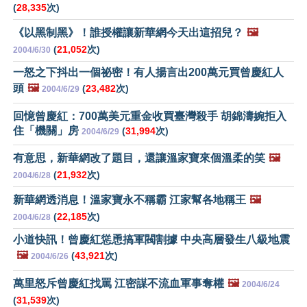
(
28,335
次)
《以黑制黑》！誰授權讓新華網今天出這招兒？
🖼️
(
21,052
次)
2004/6/30
一怒之下抖出一個祕密！有人揚言出200萬元買曾慶紅人
頭
🖼️
(
23,482
次)
2004/6/29
回憶曾慶紅：700萬美元重金收買臺灣殺手 胡錦濤婉拒入
住「機關」房
(
31,994
次)
2004/6/29
有意思，新華網改了題目，還讓溫家寶來個溫柔的笑
🖼️
(
21,932
次)
2004/6/28
新華網透消息！溫家寶永不稱霸 江家幫各地稱王
🖼️
(
22,185
次)
2004/6/28
小道快訊！曾慶紅慫恿搞軍閥割據 中央高層發生八級地震
🖼️
(
43,921
次)
2004/6/26
萬里怒斥曾慶紅找罵 江密謀不流血軍事奪權
🖼️
2004/6/24
(
31,539
次)