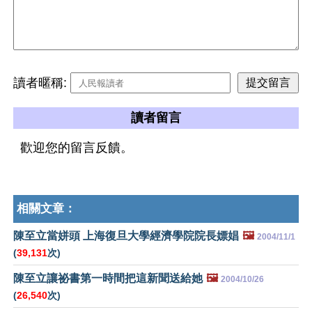
讀者暱稱:
讀者留言
歡迎您的留言反饋。
相關文章：
陳至立當姘頭 上海復旦大學經濟學院院長嫖娼
🖼️
2004/11/1
(
39,131
次)
陳至立讓祕書第一時間把這新聞送給她
🖼️
2004/10/26
(
26,540
次)