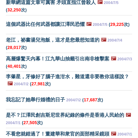
新華網這篇文章可厲害 矛頭直指江曾殺人
🖼️
2004/7/5
(
32,250
次)
這個武器比任何武器都讓江澤民恐懼
🖼️
(
29,225
次)
2004/7/5
老江，祕書湯兒泡飯，這才是您最想知道的
🖼️
2004/7/4
(
28,017
次)
高層爆驚天內幕！江九華山抽籤引出南非槍擊案
🖼️
2004/7/3
(
40,401
次)
李肇星，牙修好了腦子進泔水，難道還非要教你這樣說？
🖼️
(
27,981
次)
2004/7/2
我忘記了她舉行婚禮的日子
(
17,687
次)
2004/7/2
是不？江澤民創吉斯尼世界紀錄的條件是香港人民給的
🖼️
(
27,505
次)
2004/7/1
不看您就錯過了！董建華和衆官的面部精采鏡頭
🖼️
2004/7/1