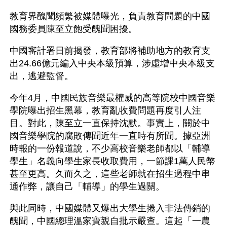
教育界醜聞頻繁被媒體曝光，負責教育問題的中國
國務委員陳至立飽受醜聞困擾。
中國審計署日前揭發，教育部將補助地方的教育支
出24.66億元編入中央本級預算，涉虛增中央本級支
出，逃避監督。
今年4月，中國民族音樂最權威的高等院校中國音樂
學院曝出招生黑幕，教育亂收費問題再度引人注
目。對此，陳至立一直保持沈默。事實上，關於中
國音樂學院的腐敗傳聞近年一直時有所聞。據亞洲
時報的一份報道說，不少高校音樂老師都以「輔導
學生」名義向學生家長收取費用，一節課1萬人民幣
甚至更高。久而久之，這些老師就在招生過程中串
通作弊，讓自己「輔導」的學生過關。
與此同時，中國媒體又爆出大學生捲入非法傳銷的
醜聞，中國總理溫家寶親自批示嚴查。這起「一農