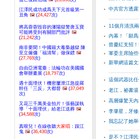
中共官方透露
江澤民成功成爲天下元首級第一
丑角
🖼️
(
24,427
次)
11個月清洗
將高蓉蓉毀容的瀋陽獄警唐玉寶
可能將受到有關部門批評
🖼️
內幕！「願爲
(
21,242
次)
曾慶紅支招！
南非要聞！中國籍大毒梟越獄 陳
至立僱傭「福清幫」做保鏢
🖼️
軍委主席險些
(
27,769
次)
新華網這篇文
自由亞洲電臺：法輪功在美國國
會舉辦畫展 (
18,797
次)
這個武器比任
遇十面埋伏！機密屢泄江急提羅
幹任「三反」大都督
🖼️
(
37,049
老江，祕書湯
次)
高層爆驚天內
又花三千萬美金拍片！張藝謀執
導「十面埋伏」給老江送葬
🖼️
李肇星，牙修
(
34,588
次)
我忘記了她舉
真哏兒！在線收聽
大家唱
：踩江
鬼
🖼️
(
36,430
次)
是不？江澤民