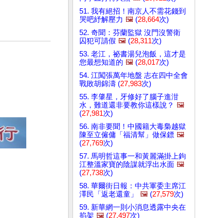
51. 我有絕招！南京人不需花錢到
哭吧紓解壓力
🖼️
(
28,664
次)
52. 奇聞：芬蘭監獄 沒門沒警衛
囚犯可請假
🖼️
(
28,311
次)
53. 老江，祕書湯兒泡飯，這才是
您最想知道的
🖼️
(
28,017
次)
54. 江闖張萬年地盤 志在四中全會
戰敗胡錦濤 (
27,983
次)
55. 李肇星，牙修好了腦子進泔
水，難道還非要教你這樣說？
🖼️
(
27,981
次)
56. 南非要聞！中國籍大毒梟越獄
陳至立僱傭「福清幫」做保鏢
🖼️
(
27,769
次)
57. 馬明哲這事一和黃麗滿掛上鉤
江整溫家寶的陰謀就浮出水面
🖼️
(
27,738
次)
58. 華爾街日報：中共軍委主席江
澤民「返老還童」
🖼️
(
27,579
次)
59. 新華網一則小消息透露中央在
掐架
🖼️
(
27,497
次)