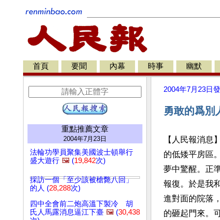
首頁
要聞
內幕
時事
幽默
2004年7月23日
勇敢的爲別人
重點推薦文章
2004年7月23日
【人民報消息】
法輪功學員聚集美國波士頓舉行
的低矮平房區
盛大遊行
🖼️
(
19,842
次)
夢中驚醒。正
採訪一個「至少該被槍斃八回」
報復。於是我
的人 (
28,288
次)
進對面的院落
四中全會前二炮高溫下製冷 胡
氏人馬露消息逼江下臺
🖼️
(
30,438
的砸起門來。