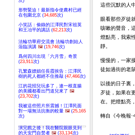
次)
這些沉默的人
形勢緊迫！最新指令使農村已經
在包圍北京 (
34,685
次)
眼看那些歹徒
小笑話：偷錄的江澤民對宋祖英
咳嗽的聲音，
和王冶平的講話 (
62,213
次)
燈點亮，我索
法輪功華府交流會 法輪功創始人
靜。
蒞臨演講
🖼️
(
19,746
次)
爲何四川出現「六月雪」奇景
慢慢的，一家
(
23,911
次)
徒如過街的老
孔繁森嫖娼任長霞挨告：江澤民
樹的死人都經不住推敲 (
47,466
次)
以後的日子裏
江的花招兒玩多了，連一根直腸
的美國都看出門道兒來了
🖼️
歹徒，如果在
(
23,702
次)
在。把燈點亮
我被這些照片所震撼！江澤民面
對一場無法抗衡的較量
🖼️
(
25,165
轉自《今晚報·
次)
演完戲之後！我在醫院親眼見到
文章網址: http://w
的天安門自焚者
🖼️
(
33,134
次)