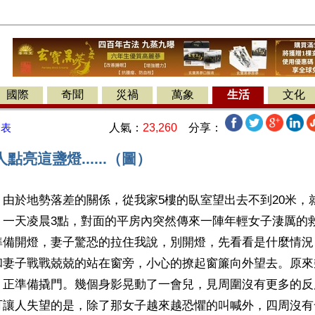
國際
奇聞
災禍
萬象
生活
文化
人氣：
23,260
分享：
發表
點亮這盞燈......（圖）
由於地勢落差的關係，從我家5樓的臥室望出去不到20米，
。一天凌晨3點，對面的平房內突然傳來一陣年輕女子淒厲的
準備開燈，妻子驚恐的拉住我說，別開燈，先看看是什麼情況
和妻子戰戰兢兢的站在窗旁，小心的撩起窗簾向外望去。原來
，正準備撬門。幾個身影晃動了一會兒，見周圍沒有更多的反
可讓人失望的是，除了那女子越來越恐懼的叫喊外，四周沒有