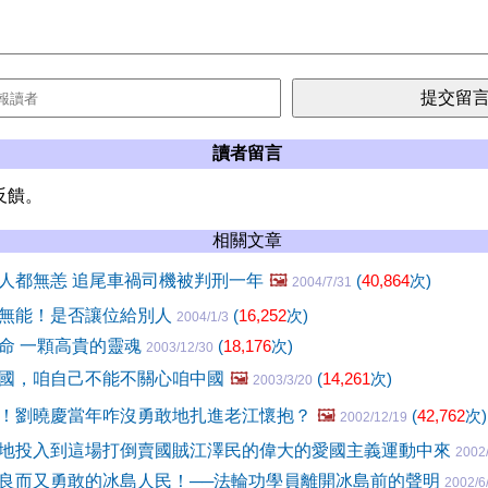
讀者留言
反饋。
相關文章
人都無恙 追尾車禍司機被判刑一年
🖼️
(
40,864
次)
2004/7/31
無能！是否讓位給別人
(
16,252
次)
2004/1/3
命 一顆高貴的靈魂
(
18,176
次)
2003/12/30
國，咱自己不能不關心咱中國
🖼️
(
14,261
次)
2003/3/20
！劉曉慶當年咋沒勇敢地扎進老江懷抱？
🖼️
(
42,762
次)
2002/12/19
地投入到這場打倒賣國賊江澤民的偉大的愛國主義運動中來
2002
良而又勇敢的冰島人民！──法輪功學員離開冰島前的聲明
2002/6