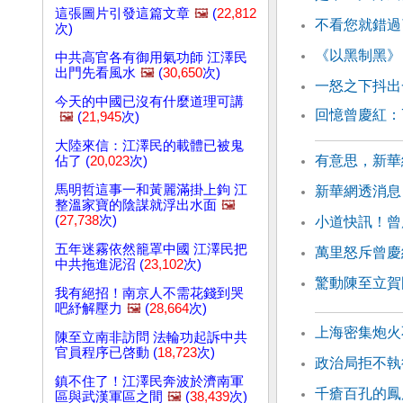
這張圖片引發這篇文章
🖼️
(
22,812
不看您就錯過
次)
《以黑制黑》
中共高官各有御用氣功師 江澤民
出門先看風水
🖼️
(
30,650
次)
一怒之下抖出
今天的中國已沒有什麼道理可講
回憶曾慶紅：
🖼️
(
21,945
次)
大陸來信：江澤民的載體已被鬼
有意思，新華
佔了 (
20,023
次)
馬明哲這事一和黃麗滿掛上鉤 江
新華網透消息
整溫家寶的陰謀就浮出水面
🖼️
(
27,738
次)
小道快訊！曾
五年迷霧依然籠罩中國 江澤民把
萬里怒斥曾慶
中共拖進泥沼 (
23,102
次)
驚動陳至立賀
我有絕招！南京人不需花錢到哭
吧紓解壓力
🖼️
(
28,664
次)
上海密集炮火
陳至立南非訪問 法輪功起訴中共
官員程序已啓動 (
18,723
次)
政治局拒不執
鎮不住了！江澤民奔波於濟南軍
千瘡百孔的鳳
區與武漢軍區之間
🖼️
(
38,439
次)