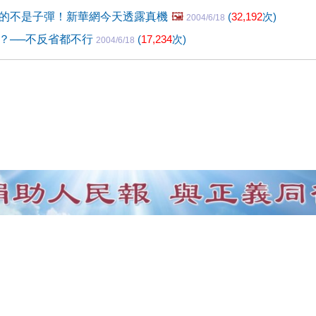
的不是子彈！新華網今天透露真機
🖼️
(
32,192
次)
2004/6/18
？──不反省都不行
(
17,234
次)
2004/6/18