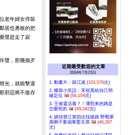
位老年婦女佯裝
鄰居也勇敢的把
樂聲趕走了寂
斥聲，那幾個歹
近期最受歡迎的文章
2004年7月23日
1. 動畫片：踩江謠 (
101,576
次)
燈光，就能擊退
2. 權當小笑話：宋祖英給自己明
那邪惡將不復存
確定位
🖼️
(
56,154
次)
3. 王偉還活着？！薄熙來的媽是
怎麼死的
🖼️
(
49,342
次)
4. 姘頭替江第四次找後路 野戰軍
罵咧子要崩軍委主席
🖼️
(
46,267
次)