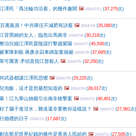
江澤民「爲法輪功活着」的幾件趣聞
🖼️
(
37,275
次)
2004/7/11
兩百萬黨員！中共隊伍不減肥有訣竅
🖼️
(
35,080
次)
2004/7/9
江背黑鍋的女人」臨危出馬南非
(
30,218
次)
2004/7/8
整治兒媳江澤民耍陰謀打擊趙紫陽
(
45,930
次)
2004/7/7
被軍隊刺殺 蔣彥永囚車綁架案揭祕
(
37,689
次)
2004/7/6
章可厲害 矛頭直指江曾殺人
🖼️
(
32,250
次)
2004/7/5
何武器都讓江澤民恐懼
🖼️
(
29,225
次)
2004/7/5
兒泡飯，這才是您最想知道的
🖼️
(
28,017
次)
2004/7/4
幕！江九華山抽籤引出南非槍擊案
🖼️
(
40,401
次)
2004/7/3
好了腦子進泔水，難道還非要教你這樣說？
🖼️
(
27,981
次
2004/7/2
行婚禮的日子
(
17,687
次)
2004/7/2
創吉斯尼世界紀錄的條件是香港人民給的
🖼️
(
27,505
次)
2004/7/1