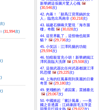
新華網這張圖片驚人心魄
🖼️
(
30,546
次)
42. 內幕！「願爲江背黑鍋的女
人」臨危出馬南非 (
30,218
次)
次)
43. 福建石獅兩天驚現「海市蜃
樓」奇觀
🖼️
(
30,028
次)
(
31,994
次)
29
44. 這世界亂了，這怪物也能算
貓？
🖼️
(
29,736
次)
45. 小笑話：江澤民腿的功能
(
29,594
次)
46. 怕暗殺冒充小胡！新華網揭江
次)
澤民面臨大洗牌
🖼️
(
29,508
次)
47. 這個武器比任何武器都讓江澤
民恐懼
🖼️
(
29,225
次)
)
48. 上海的狂風暴雨到美麗的日暈
奇景
🖼️
(
29,180
次)
49. 更殘酷的「虐囚案」震撼臺北
次)
🖼️
(
29,067
次)
50. 中國掀起「審計風暴」──美
國之音透露：江綿康跟毛玉萍是
同學且打得火熱
🖼️
(
29,022
次)