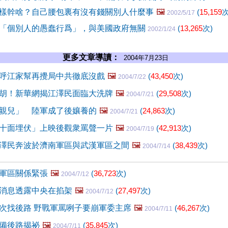
樣幹啥？自己腰包裏有沒有錢關別人什麼事
🖼️
(
15,159
次
2002/5/17
「個別人的愚蠢行爲」，與美國政府無關
(
13,265
次)
2002/1/24
更多文章導讀：
2004年7月23日
呼江家幫再攪局中共徹底沒戲
🖼️
(
43,450
次)
2004/7/22
胡！新華網揭江澤民面臨大洗牌
🖼️
(
29,508
次)
2004/7/21
親兒」 陸軍成了後孃養的
🖼️
(
24,863
次)
2004/7/21
十面埋伏」上映後觀衆罵聲一片
🖼️
(
42,913
次)
2004/7/19
澤民奔波於濟南軍區與武漢軍區之間
🖼️
(
38,439
次)
2004/7/14
軍區關係緊張
🖼️
(
36,723
次)
2004/7/12
消息透露中央在掐架
🖼️
(
27,497
次)
2004/7/12
次找後路 野戰軍罵咧子要崩軍委主席
🖼️
(
46,267
次)
2004/7/11
備後路揭祕
🖼️
(
35,845
次)
2004/7/11