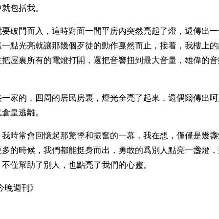
中就包括我。
就要破門而入，這時對面一間平房內突然亮起了燈，還傳出一
這一點光亮就讓那幾個歹徒的動作戛然而止，接着，我樓上的
性把屋裏所有的電燈打開，還把音響扭到最大音量，雄偉的音
接一家的，四周的居民房裏，燈光全亮了起來，還偶爾傳出呵
鼠倉皇逃離。
，我時常會回憶起那驚悸和振奮的一幕，我在想，僅僅是幾盞
更多的時候，我們都能挺身而出，勇敢的爲別人點亮一盞燈，
，不僅幫助了別人，也點亮了我們的心靈。
今晚週刊》
ww.renminbao.com/rmb/articles/2004/7/23/31970b.html