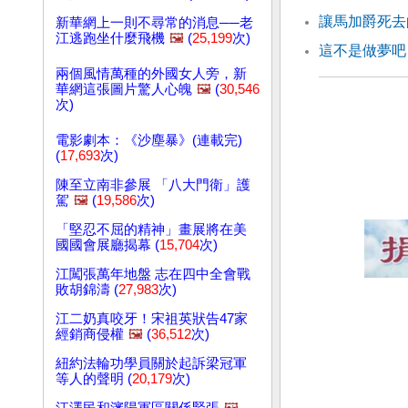
讓馬加爵死去
新華網上一則不尋常的消息──老
江逃跑坐什麼飛機
🖼️
(
25,199
次)
這不是做夢吧
兩個風情萬種的外國女人旁，新
華網這張圖片驚人心魄
🖼️
(
30,546
次)
電影劇本：《沙塵暴》(連載完)
(
17,693
次)
陳至立南非參展 「八大門衛」護
駕
🖼️
(
19,586
次)
「堅忍不屈的精神」畫展將在美
國國會展廳揭幕 (
15,704
次)
江闖張萬年地盤 志在四中全會戰
敗胡錦濤 (
27,983
次)
江二奶真咬牙！宋祖英狀告47家
經銷商侵權
🖼️
(
36,512
次)
紐約法輪功學員關於起訴梁冠軍
等人的聲明 (
20,179
次)