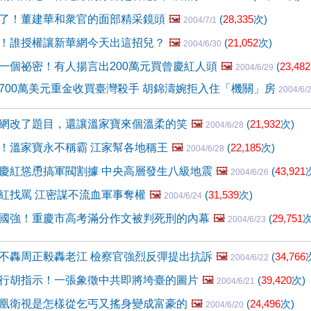
了！董建華和衆官的面部精采鏡頭
🖼️
(
28,335
次)
2004/7/1
！誰授權讓新華網今天出這招兒？
🖼️
(
21,052
次)
2004/6/30
一個祕密！有人揚言出200萬元買曾慶紅人頭
🖼️
(
23,482
2004/6/29
700萬美元重金收買臺灣殺手 胡錦濤婉拒入住「機關」房
2004/6/
網改了題目，還讓溫家寶來個溫柔的笑
🖼️
(
21,932
次)
2004/6/28
！溫家寶永不稱霸 江家幫各地稱王
🖼️
(
22,185
次)
2004/6/28
慶紅慫恿搞軍閥割據 中央高層發生八級地震
🖼️
(
43,921
2004/6/26
紅找罵 江密謀不流血軍事奪權
🖼️
(
31,539
次)
2004/6/24
國強！重慶市高考滿分作文被判死刑的內幕
🖼️
(
29,751
次
2004/6/23
不轟周正毅轟老江 檢察官強烈反彈提出抗訴
🖼️
(
34,766
2004/6/22
行胡指示！一張象徵中共即將垮臺的圖片
🖼️
(
39,420
次)
2004/6/21
凰衛視是怎樣從乞丐又搖身變成富豪的
🖼️
(
24,496
次)
2004/6/20