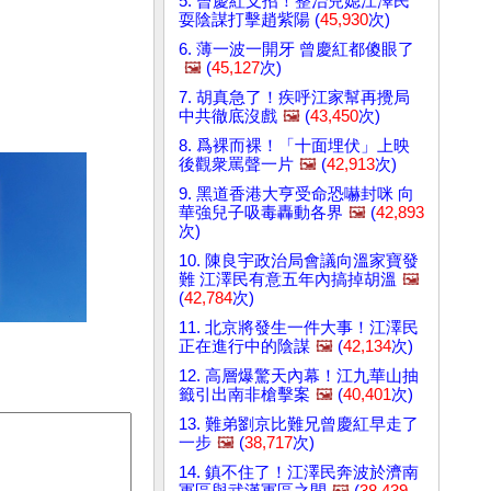
5. 曾慶紅支招！整治兒媳江澤民
耍陰謀打擊趙紫陽 (
45,930
次)
6. 薄一波一開牙 曾慶紅都傻眼了
🖼️
(
45,127
次)
7. 胡真急了！疾呼江家幫再攪局
中共徹底沒戲
🖼️
(
43,450
次)
8. 爲裸而裸！「十面埋伏」上映
後觀衆罵聲一片
🖼️
(
42,913
次)
9. 黑道香港大亨受命恐嚇封咪 向
華強兒子吸毒轟動各界
🖼️
(
42,893
次)
10. 陳良宇政治局會議向溫家寶發
難 江澤民有意五年內搞掉胡溫
🖼️
(
42,784
次)
11. 北京將發生一件大事！江澤民
正在進行中的陰謀
🖼️
(
42,134
次)
12. 高層爆驚天內幕！江九華山抽
籤引出南非槍擊案
🖼️
(
40,401
次)
13. 難弟劉京比難兄曾慶紅早走了
一步
🖼️
(
38,717
次)
14. 鎮不住了！江澤民奔波於濟南
軍區與武漢軍區之間
🖼️
(
38,439