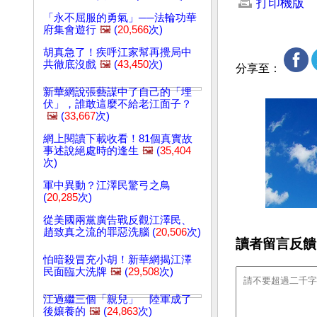
打印機版
「永不屈服的勇氣」──法輪功華
府集會遊行
🖼️
(
20,566
次)
胡真急了！疾呼江家幫再攪局中
共徹底沒戲
🖼️
(
43,450
次)
分享至：
新華網說張藝謀中了自己的「埋
伏」，誰敢這麼不給老江面子？
🖼️
(
33,667
次)
網上閱讀下載收看！81個真實故
事述說絕處時的逢生
🖼️
(
35,404
次)
軍中異動？江澤民驚弓之鳥
(
20,285
次)
從美國兩黨廣告戰反觀江澤民、
趙致真之流的罪惡洗腦 (
20,506
次)
讀者留言反饋
怕暗殺冒充小胡！新華網揭江澤
民面臨大洗牌
🖼️
(
29,508
次)
江過繼三個「親兒」 陸軍成了
後孃養的
🖼️
(
24,863
次)