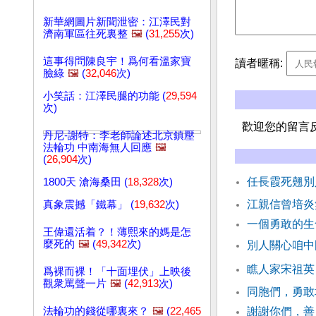
新華網圖片新聞泄密：江澤民對
濟南軍區往死裏整
🖼️
(
31,255
次)
這事得問陳良宇！爲何看溫家寶
讀者暱稱:
臉綠
🖼️
(
32,046
次)
小笑話：江澤民腿的功能 (
29,594
次)
歡迎您的留言
丹尼-謝特：李老師論述北京鎮壓
法輪功 中南海無人回應
🖼️
(
26,904
次)
任長霞死翹別
1800天 滄海桑田 (
18,328
次)
江親信曾培炎
真象震撼「鐵幕」 (
19,632
次)
一個勇敢的生
王偉還活着？！薄熙來的媽是怎
麼死的
🖼️
(
49,342
次)
別人關心咱中
瞧人家宋祖英
爲裸而裸！「十面埋伏」上映後
觀衆罵聲一片
🖼️
(
42,913
次)
同胞們，勇敢
法輪功的錢從哪裏來？
🖼️
(
22,465
謝謝你們，善