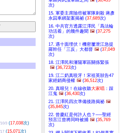
次)
15. 軍委主席險些被軍隊刺殺 蔣彥
永囚車綁架案揭祕 (
37,689
次)
16. 中共官方透露江澤民「爲法輪
功活着」的幾件趣聞
🖼️
(
37,275
次)
17. 遇十面埋伏！機密屢泄江急提
羅幹任「三反」大都督
🖼️
(
37,049
次)
18. 江澤民和瀋陽軍區關係緊張
🖼️
(
36,723
次)
19. 江二奶真咬牙！宋祖英狀告47
家經銷商侵權
🖼️
(
36,512
次)
20. 真哏兒！在線收聽
大家唱
：踩
江鬼
🖼️
(
36,430
次)
21. 江澤民四次準備後路揭祕
🖼️
(
35,845
次)
22. 曾慶紅是何許人也？──聖經
預言江曾將同時被捕
🖼️
(
35,769
(
17,038
次)
/10/3
次)
(
15,071
次)
/17
23. 網上閱讀下載收看！81個真實