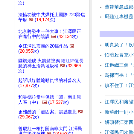
次)
董建華急成那
法輪功被中共烘托上國際 720聚焦
竊聽江專機是
華府
🖼️
(
19,174
次)
北京將發生一件大事！江澤民正
在進行中的陰謀
🖼️
(
42,134
次)
胡真急了！疾
令江澤民震顫的20幅作品
🖼️
(
20,955
次)
怕暗殺冒充小
國旗殘破 火箭艙塗鴉 給江綿恆長
江過繼三個「
臉的神五淪爲垃圾桶
🖼️
(
33,969
次)
爲裸而裸！「
起訴以媒體煽動仇恨的科普名人
鎮不住了！江
(
17,877
次)
和曼德拉當年保鏢「闖」南非黑
江澤民和瀋陽
人區（中）
🖼️
(
17,537
次)
更殘酷的「虐囚案」震撼臺北
🖼️
新華網一則小
(
29,067
次)
姘頭替江第四
曾慶紅一槍打開南非大門 江澤民
江澤民四次準
逃亡後路危機
🖼️
(
23,653
次)