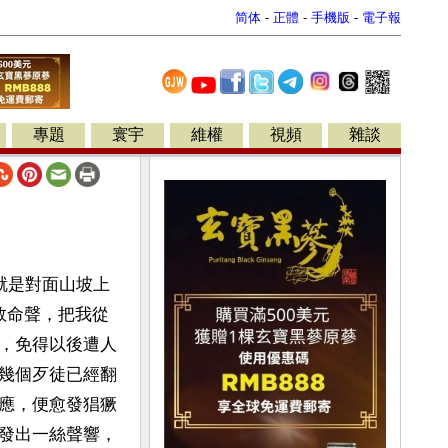
简体
-
正體
-
手機版
-
電子報
專題
寰宇
維權
視頻
雜談
就是對面山坡上
救命聲，把我從
，免得以後遭人
幾個歹徒已經翻
應，便愈發猖獗
發出一絲聲響，