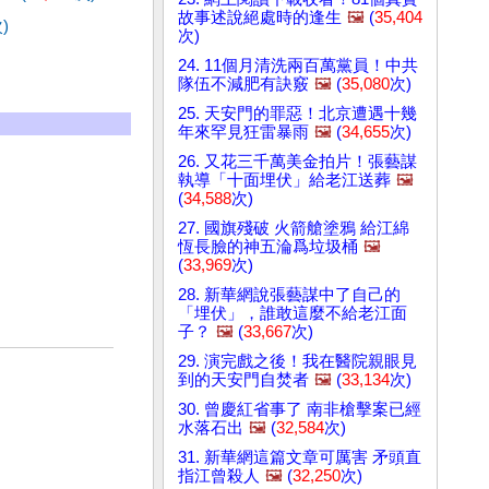
故事述說絕處時的逢生
🖼️
(
35,404
)
次)
24. 11個月清洗兩百萬黨員！中共
隊伍不減肥有訣竅
🖼️
(
35,080
次)
25. 天安門的罪惡！北京遭遇十幾
年來罕見狂雷暴雨
🖼️
(
34,655
次)
26. 又花三千萬美金拍片！張藝謀
執導「十面埋伏」給老江送葬
🖼️
(
34,588
次)
27. 國旗殘破 火箭艙塗鴉 給江綿
恆長臉的神五淪爲垃圾桶
🖼️
(
33,969
次)
28. 新華網說張藝謀中了自己的
「埋伏」，誰敢這麼不給老江面
子？
🖼️
(
33,667
次)
29. 演完戲之後！我在醫院親眼見
到的天安門自焚者
🖼️
(
33,134
次)
30. 曾慶紅省事了 南非槍擊案已經
水落石出
🖼️
(
32,584
次)
31. 新華網這篇文章可厲害 矛頭直
指江曾殺人
🖼️
(
32,250
次)