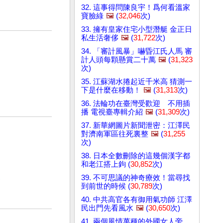
32. 這事得問陳良宇！爲何看溫家
寶臉綠
🖼️
(
32,046
次)
33. 擁有皇家住宅小型潛艇 金正日
私生活奢侈
🖼️
(
31,722
次)
34. 「審計風暴」嚇昏江氏人馬 審
計人頭每顆懸賞二十萬
🖼️
(
31,323
次)
35. 江蘇湖水捲起近千米高 猜測一
下是什麼在移動！
🖼️
(
31,313
次)
36. 法輪功在臺灣受歡迎 不用插
播 電視臺專輯介紹
🖼️
(
31,309
次)
37. 新華網圖片新聞泄密：江澤民
對濟南軍區往死裏整
🖼️
(
31,255
次)
38. 日本全數刪除的這幾個漢字都
和老江搭上鉤 (
30,852
次)
39. 不可思議的神奇療效！當尋找
)
到前世的時候 (
30,789
次)
40. 中共高官各有御用氣功師 江澤
民出門先看風水
🖼️
(
30,650
次)
41. 兩個風情萬種的外國女人旁，