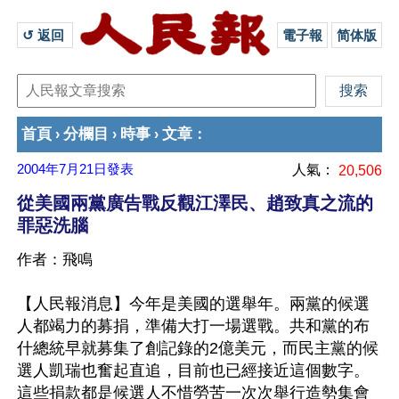
↺ 返回 
電子報
简体版
首頁
分欄目
時事
文章
›
›
›
：
2004年7月21日
發表
人氣：
20,506
從美國兩黨廣告戰反觀江澤民、趙致真之流的
罪惡洗腦
作者：飛鳴
【人民報消息】今年是美國的選舉年。兩黨的候選
人都竭力的募捐，準備大打一場選戰。共和黨的布
什總統早就募集了創記錄的2億美元，而民主黨的候
選人凱瑞也奮起直追，目前也已經接近這個數字。
這些捐款都是候選人不惜勞苦一次次舉行造勢集會