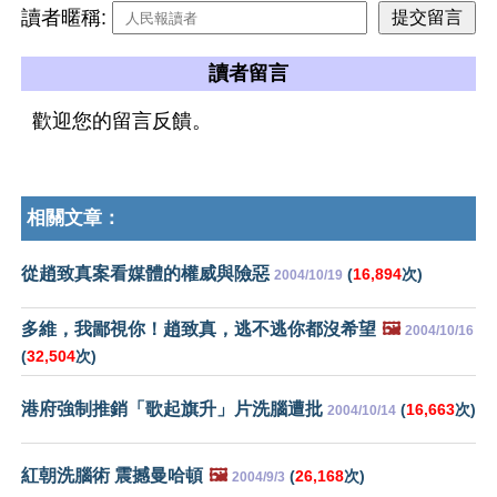
讀者暱稱:
讀者留言
歡迎您的留言反饋。
相關文章：
從趙致真案看媒體的權威與險惡
(
16,894
次)
2004/10/19
多維，我鄙視你！趙致真，逃不逃你都沒希望
🖼️
2004/10/16
(
32,504
次)
港府強制推銷「歌起旗升」片洗腦遭批
(
16,663
次)
2004/10/14
紅朝洗腦術 震撼曼哈頓
🖼️
(
26,168
次)
2004/9/3