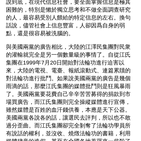
說到底，在現代信息社會，要全面掌握信息是極其
困難的，特別是懶於獨立思考和不做全面調查研究
的人，最容易受別人餵給的特定信息的左右。換句
話說，儘管社會上信息豐富，人卻因爲自身的弱
點，還是很容易被洗腦的。
與美國兩黨的廣告相比，大陸的江澤民集團對民衆
的灌輸就完全是另一個數量級的事情了。自從江氏
集團在1999年7月20日開始對法輪功進行迫害以
來，大陸的電視、電臺、報紙滾動式、連篇累牘的
對法輪功進行批鬥。如果說美國兩黨的廣告是幾個
雨滴的話，那麼江氏集團的媒體批鬥則是狂風暴雨
了。美國兩黨要花費自己辛辛苦苦募得的捐款到市
場買廣告，而江氏集團則完全操縱媒體進行宣傳，
雖然媒體是百姓的血汗錢供養，本應是天下公器。
美國兩黨各說各的話，讓選民去評判，所以也不敢
過分歪曲。而江氏集團卻完全剝奪了法輪功學員所
有說話的權利，並沒收、燒燬法輪功的書籍，利用