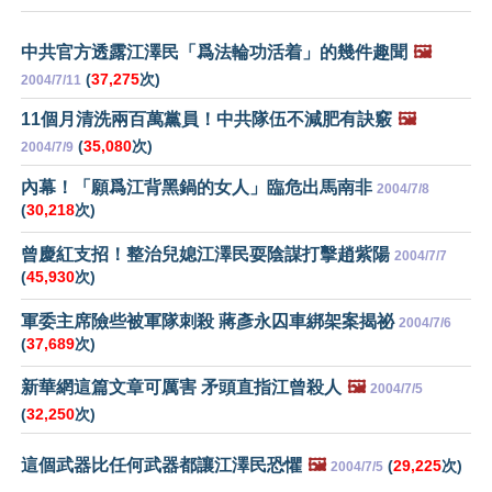
中共官方透露江澤民「爲法輪功活着」的幾件趣聞
🖼️
(
37,275
次)
2004/7/11
11個月清洗兩百萬黨員！中共隊伍不減肥有訣竅
🖼️
(
35,080
次)
2004/7/9
內幕！「願爲江背黑鍋的女人」臨危出馬南非
2004/7/8
(
30,218
次)
曾慶紅支招！整治兒媳江澤民耍陰謀打擊趙紫陽
2004/7/7
(
45,930
次)
軍委主席險些被軍隊刺殺 蔣彥永囚車綁架案揭祕
2004/7/6
(
37,689
次)
新華網這篇文章可厲害 矛頭直指江曾殺人
🖼️
2004/7/5
(
32,250
次)
這個武器比任何武器都讓江澤民恐懼
🖼️
(
29,225
次)
2004/7/5