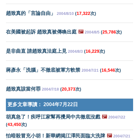
趙致真的「言論自由」
(
17,322
次)
2004/8/10
在美國被起訴 趙致真被傳喚出庭
🖼️
(
25,786
次)
2004/8/5
是非曲直 請趙致真法庭上見
(
16,229
次)
2004/8/3
蔣彥永「洗腦」不徹底被軍方軟禁
(
16,546
次)
2004/7/21
趙致真該當何罪
(
20,373
次)
2004/7/18
更多文章導讀：
2004年7月22日
胡真急了！疾呼江家幫再攪局中共徹底沒戲
🖼️
2004/7/22
(
43,450
次)
怕暗殺冒充小胡！新華網揭江澤民面臨大洗牌
🖼️
2004/7/21