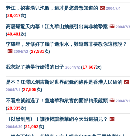
老江，祕書湯兒泡飯，這才是您最想知道的
🖼️
2004/7/4
(
28,017
次)
高層爆驚天內幕！江九華山抽籤引出南非槍擊案
🖼️
2004/7/3
(
40,401
次)
李肇星，牙修好了腦子進泔水，難道還非要教你這樣說？
🖼️
(
27,981
次)
2004/7/2
我忘記了她舉行婚禮的日子
(
17,687
次)
2004/7/2
是不？江澤民創吉斯尼世界紀錄的條件是香港人民給的
🖼️
(
27,505
次)
2004/7/1
不看您就錯過了！董建華和衆官的面部精采鏡頭
🖼️
2004/7/1
(
28,335
次)
《以黑制黑》！誰授權讓新華網今天出這招兒？
🖼️
(
21,052
次)
2004/6/30