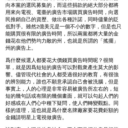
向本黨的選民募集的，而這些捐款的絕大部分都將
用來向電視、電臺的廣告市場購買廣告時間，向選
民推銷自己的資歷、做出各種許諾，同時儘量的貶
低對手。雖然2億美元是一個不小的數字，但是也只
能購買很有限的廣告時間，所以兩黨都將大量的金
錢花在他們勢均力敵的州，也就是所謂的「搖擺」
州的廣告上。
爲什麼候選人都要花大價錢買廣告時間呢？很簡
單，就是因爲短短的廣告可以對觀衆產生莫大的影
響。儘管現代社會的人都受過很好的教育，有很強
的辨別能力，誰也不願意承認自己會被洗腦，但是
事實上，人的心理是非常容易被廣告所左右的，短
短的幾句話或有限的幾個畫面，就可以勾起人們的
好感或在人們心中種下疑問，使人們轉變觀點。同
樣的道理，這也就是爲什麼名牌廠家要花費鉅額的
金錢請明星上電視做廣告。