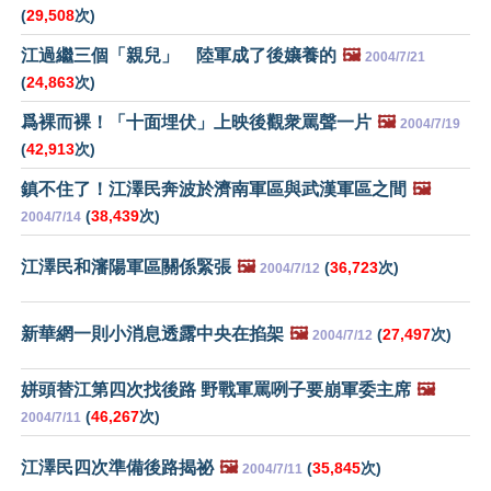
(
29,508
次)
江過繼三個「親兒」 陸軍成了後孃養的
🖼️
2004/7/21
(
24,863
次)
爲裸而裸！「十面埋伏」上映後觀衆罵聲一片
🖼️
2004/7/19
(
42,913
次)
鎮不住了！江澤民奔波於濟南軍區與武漢軍區之間
🖼️
(
38,439
次)
2004/7/14
江澤民和瀋陽軍區關係緊張
🖼️
(
36,723
次)
2004/7/12
新華網一則小消息透露中央在掐架
🖼️
(
27,497
次)
2004/7/12
姘頭替江第四次找後路 野戰軍罵咧子要崩軍委主席
🖼️
(
46,267
次)
2004/7/11
江澤民四次準備後路揭祕
🖼️
(
35,845
次)
2004/7/11