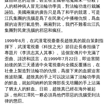
媒體肆意的造假，甚至在全國各地蒐羅來一些殺了
人的精神病人冒充法輪功學員，對法輪功進行栽贓
誣陷。美國兩黨的廣告只是爲了和平的競選，可是
江氏集團的洗腦是爲了在民衆心中播種仇恨，爲血
腥的迫害打氣造勢。兩廂對比，我們不難看出江氏
集團對民衆洗腦的邪惡和瘋狂。
1999年6月，在武漢電視臺臺長趙致真的親自策劃指
揮下，武漢電視臺《科技之光》節目赴長春拍攝了
專題片《李洪志其人其事》。這個宣傳片中充滿了
歪曲、誹謗和謊言，在1999年7月22日，即迫害開
始後的第三天通過中央電視臺向全國反覆播出，在
社會上製造對法輪功的仇恨，爲接下來的血腥迫害
推波助瀾。趙致真的手上可以說沾滿了法輪功學員
的鮮血，就如同納粹的宣傳部長戈培爾的手上沾滿
了猶太人的鮮血。日前，趙致真已經在海外被起
訴，他和江澤民一夥必須爲他們罪惡的洗腦受到法
律的懲罰。