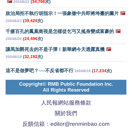
🖼️
(
34,766
次)
2004/6/22
政治局拒不執行胡指示！一張象徵中共即將垮臺的圖片
🖼️
(
39,420
次)
2004/6/21
千瘡百孔的鳳凰衛視是怎樣從乞丐又搖身變成富豪的
🖼️
(
24,496
次)
2004/6/20
讓馬加爵死去的不是子彈！新華網今天透露真機
🖼️
(
32,192
次)
2004/6/18
這不是做夢吧？──不反省都不行
(
17,234
次)
2004/6/18
Copyright© RMB Public Foundation Inc.
All Rights Reserved
人民報網站服務條款
關於我們
反饋信箱：
editor@renminbao.com