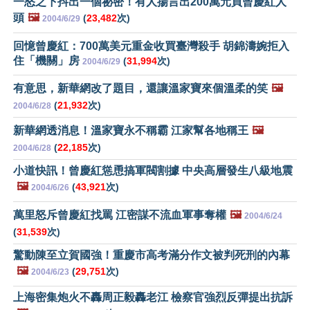
一怒之下抖出一個祕密！有人揚言出200萬元買曾慶紅人
頭
🖼️
(
23,482
次)
2004/6/29
回憶曾慶紅：700萬美元重金收買臺灣殺手 胡錦濤婉拒入
住「機關」房
(
31,994
次)
2004/6/29
有意思，新華網改了題目，還讓溫家寶來個溫柔的笑
🖼️
(
21,932
次)
2004/6/28
新華網透消息！溫家寶永不稱霸 江家幫各地稱王
🖼️
(
22,185
次)
2004/6/28
小道快訊！曾慶紅慫恿搞軍閥割據 中央高層發生八級地震
🖼️
(
43,921
次)
2004/6/26
萬里怒斥曾慶紅找罵 江密謀不流血軍事奪權
🖼️
2004/6/24
(
31,539
次)
驚動陳至立賀國強！重慶市高考滿分作文被判死刑的內幕
🖼️
(
29,751
次)
2004/6/23
上海密集炮火不轟周正毅轟老江 檢察官強烈反彈提出抗訴