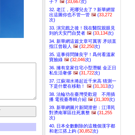
子？
🖼️
(
33,667
次)
32. 老江，死哪兒去了？新華網冒
出這圖你也不管一管
🖼️
(
33,272
次)
33. 演完戲之後！我在醫院親眼見
到的天安門自焚者
🖼️
(
33,134
次)
34. 新華網這篇文章可厲害 矛頭直
指江曾殺人
🖼️
(
32,250
次)
35. 這事得問陳良宇！爲何看溫家
寶臉綠
🖼️
(
32,046
次)
36. 擁有皇家住宅小型潛艇 金正日
私生活奢侈
🖼️
(
31,722
次)
37. 江蘇湖水捲起近千米高 猜測一
下是什麼在移動！
🖼️
(
31,313
次)
38. 法輪功在臺灣受歡迎 不用插
播 電視臺專輯介紹
🖼️
(
31,309
次)
39. 新華網圖片新聞泄密：江澤民
對濟南軍區往死裏整
🖼️
(
31,255
次)
40. 日本全數刪除的這幾個漢字都
和老江搭上鉤 (
30,852
次)