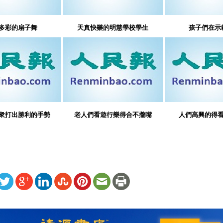
多彩的扇子舞
天真快樂的明慧學校學生
孩子們在示
衆打出勝利的手勢
老人們看遊行樂得合不攏嘴
人們高興的得
ww.renminbao.com/rmb/articles/2004/7/26/31996b.html