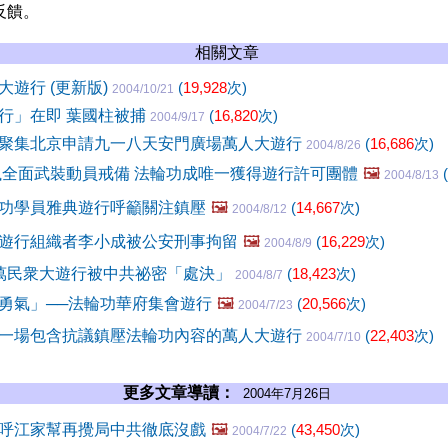
反饋。
相關文章
遊行 (更新版)
(
19,928
次)
2004/10/21
行」在即 葉國柱被捕
(
16,820
次)
2004/9/17
聚集北京申請九一八天安門廣場萬人大遊行
(
16,686
次)
2004/8/26
臘全面武裝動員戒備 法輪功成唯一獲得遊行許可團體
🖼️
(
2004/8/13
功學員雅典遊行呼籲關注鎮壓
🖼️
(
14,667
次)
2004/8/12
遊行組織者李小成被公安刑事拘留
🖼️
(
16,229
次)
2004/8/9
萬民衆大遊行被中共祕密「處決」
(
18,423
次)
2004/8/7
勇氣」──法輪功華府集會遊行
🖼️
(
20,566
次)
2004/7/23
一場包含抗議鎮壓法輪功內容的萬人大遊行
(
22,403
次)
2004/7/10
更多文章導讀：
2004年7月26日
呼江家幫再攪局中共徹底沒戲
🖼️
(
43,450
次)
2004/7/22