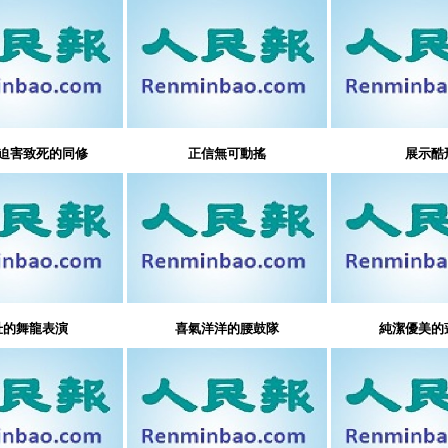
迫害致死的同修
正信無可動搖
展示酷
壯的舞龍表演
喜氣洋洋的腰鼓隊
純潔優美的