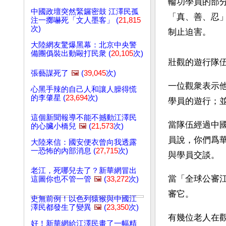
輪功學員的部
中國政壇突然緊鑼密鼓 江澤民孤
「真、善、忍
注一擲嚇死「文人墨客」 (
21,815
次)
制止迫害。
大陸網友驚爆黑幕：北京中央警
備團僞裝出動毆打民衆 (
20,105
次)
壯觀的遊行隊
張藝謀死了
🖼️
(
39,045
次)
一位觀衆表示
心黑手辣的自己人和讓人臊得慌
的李肇星 (
23,694
次)
學員的遊行；
這個新聞報導不能不撼動江澤民
當隊伍經過中
的心臟小橋兒
🖼️
(
21,573
次)
員說，你們爲
大陸來信：國安便衣曾向我透露
一恐怖的內部消息 (
27,715
次)
與學員交談。 
老江，死哪兒去了？新華網冒出
當「全球公審
這圖你也不管一管
🖼️
(
33,272
次)
審它。 
史無前例！以色列猿猴與中國江
澤民都發生了變異
🖼️
(
23,350
次)
有幾位老人在
好！新華網給江澤民畫了一幅精