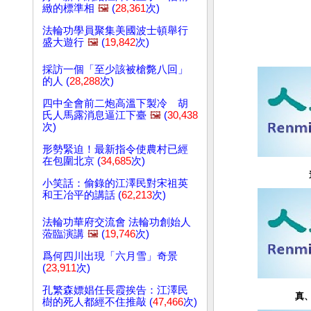
緻的標準相
🖼️
(
28,361
次)
法輪功學員聚集美國波士頓舉行
盛大遊行
🖼️
(
19,842
次)
採訪一個「至少該被槍斃八回」
的人 (
28,288
次)
四中全會前二炮高溫下製冷 胡
氏人馬露消息逼江下臺
🖼️
(
30,438
次)
形勢緊迫！最新指令使農村已經
在包圍北京 (
34,685
次)
小笑話：偷錄的江澤民對宋祖英
和王冶平的講話 (
62,213
次)
法輪功華府交流會 法輪功創始人
蒞臨演講
🖼️
(
19,746
次)
爲何四川出現「六月雪」奇景
(
23,911
次)
孔繁森嫖娼任長霞挨告：江澤民
真
樹的死人都經不住推敲 (
47,466
次)