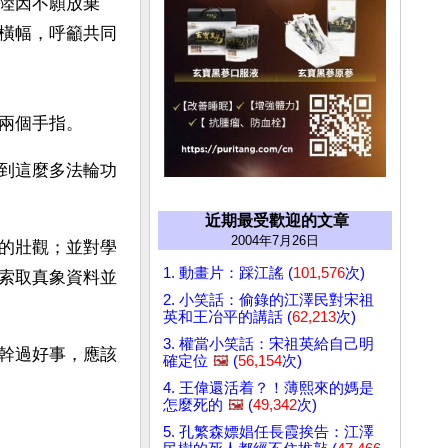
陸因不願放棄
橫幅，呼籲共同
兩個手指。 
到這麼多法輪功
近期最受歡迎的文章
2004年7月26日
的壯觀；並對學
1. 動畫片：踩江謠 (
101,576
次)
索取真象資料並
2. 小笑話：偷錄的江澤民對宋祖
英和王冶平的講話 (
62,213
次)
3. 權當小笑話：宋祖英給自己明
幹過好事，應該
確定位
🖼️
(
56,154
次)
4. 王偉還活着？！薄熙來的媽是
怎麼死的
🖼️
(
49,342
次)
5. 孔繁森嫖娼任長霞挨告：江澤