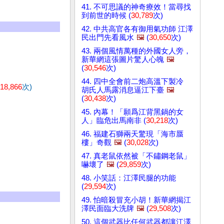
41. 不可思議的神奇療效！當尋找
到前世的時候 (
30,789
次)
42. 中共高官各有御用氣功師 江澤
民出門先看風水
🖼️
(
30,650
次)
43. 兩個風情萬種的外國女人旁，
新華網這張圖片驚人心魄
🖼️
(
30,546
次)
44. 四中全會前二炮高溫下製冷
18,866
次)
胡氏人馬露消息逼江下臺
🖼️
(
30,438
次)
45. 內幕！「願爲江背黑鍋的女
人」臨危出馬南非 (
30,218
次)
46. 福建石獅兩天驚現「海市蜃
樓」奇觀
🖼️
(
30,028
次)
47. 真老鼠依然被「不鏽鋼老鼠」
嚇壞了
🖼️
(
29,859
次)
48. 小笑話：江澤民腿的功能
(
29,594
次)
49. 怕暗殺冒充小胡！新華網揭江
澤民面臨大洗牌
🖼️
(
29,508
次)
50. 這個武器比任何武器都讓江澤