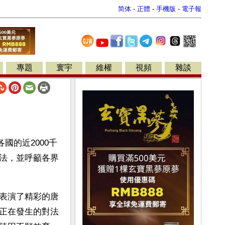
简体
-
正體
-
手機版
-
電子報
專題
寰宇
維權
視頻
雜談
國的近2000千
法，並呼籲各界
表演了精彩的唐
正在發生的對法