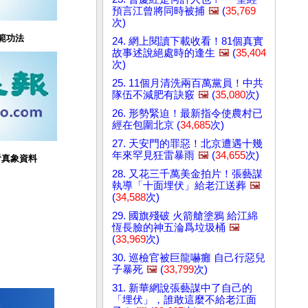
預言江曾將同時被捕
🖼️
(
35,769
次)
範功法
24. 網上閱讀下載收看！81個真實
故事述說絕處時的逢生
🖼️
(
35,404
次)
25. 11個月清洗兩百萬黨員！中共
隊伍不減肥有訣竅
🖼️
(
35,080
次)
26. 形勢緊迫！最新指令使農村已
經在包圍北京 (
34,685
次)
27. 天安門的罪惡！北京遭遇十幾
年來罕見狂雷暴雨
🖼️
(
34,655
次)
看真象資料
28. 又花三千萬美金拍片！張藝謀
執導「十面埋伏」給老江送葬
🖼️
(
34,588
次)
29. 國旗殘破 火箭艙塗鴉 給江綿
恆長臉的神五淪爲垃圾桶
🖼️
(
33,969
次)
30. 巡檢官被巨龍嚇癱 自己行惡兒
子暴死
🖼️
(
33,799
次)
31. 新華網說張藝謀中了自己的
「埋伏」，誰敢這麼不給老江面