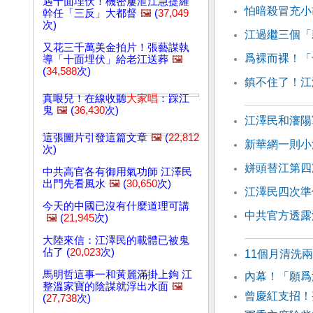
遇十面埋伏！機密屢泄江急提羅
怕暗殺冒充小
幹任「三反」大都督
🖼️
(
37,049
次)
江過繼三個「
又花三千萬美金拍片！張藝謀執
爲裸而裸！「
導「十面埋伏」給老江送葬
🖼️
(
34,588
次)
鎮不住了！江
真哏兒！在線收聽
大家唱
：踩江
鬼
🖼️
(
36,430
次)
江澤民和瀋陽
這張圖片引發這篇文章
🖼️
(
22,812
新華網一則小
次)
姘頭替江第四
中共高官各有御用氣功師 江澤民
出門先看風水
🖼️
(
30,650
次)
江澤民四次準
今天的中國已沒有什麼道理可講
中共官方透露
🖼️
(
21,945
次)
大陸來信：江澤民的載體已被鬼
佔了 (
20,023
次)
11個月清洗
馬明哲這事一和黃麗滿掛上鉤 江
內幕！「願爲
整溫家寶的陰謀就浮出水面
🖼️
曾慶紅支招！
(
27,738
次)