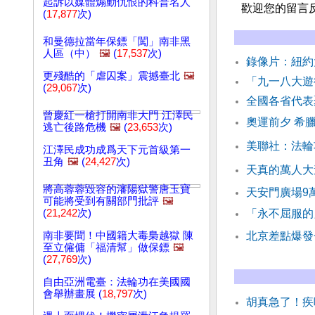
起訴以媒體煽動仇恨的科普名人
歡迎您的留言
(
17,877
次)
和曼德拉當年保鏢「闖」南非黑
人區（中）
🖼️
(
17,537
次)
錄像片：紐約大
更殘酷的「虐囚案」震撼臺北
🖼️
「九一八大遊
(
29,067
次)
全國各省代表
曾慶紅一槍打開南非大門 江澤民
奧運前夕 希
逃亡後路危機
🖼️
(
23,653
次)
美聯社：法輪
江澤民成功成爲天下元首級第一
丑角
🖼️
(
24,427
次)
天真的萬人大
將高蓉蓉毀容的瀋陽獄警唐玉寶
天安門廣場9
可能將受到有關部門批評
🖼️
(
21,242
次)
「永不屈服的
南非要聞！中國籍大毒梟越獄 陳
北京差點爆發
至立僱傭「福清幫」做保鏢
🖼️
(
27,769
次)
自由亞洲電臺：法輪功在美國國
會舉辦畫展 (
18,797
次)
胡真急了！疾