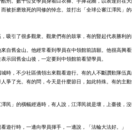
分酷刑。數十位女學員身着白衣褲、手捧花圈，以表達對在大
」而被折磨致死的同修的悼念。並打出「全球公審江澤民」的
伍，吸引了很多觀衆。觀衆們有的鼓掌，有的豎起代表勝利的
他來自舊金山。他經常看到學員在中領館前請願。他很高興看
並表示回舊金山後，一定要到中領館前看望學員。
國城時，不少社區僑領出來觀看遊行。有的人不斷讚歎隊伍真
華人爭了光。有的問，今天是什麼節日，如此特殊。有的主動
江澤民」的橫幅經過時，有人說，江澤民就是壞，上臺後，沒
觀看遊行時，一邊向學員揮手，一邊說，「法輪大法好。」