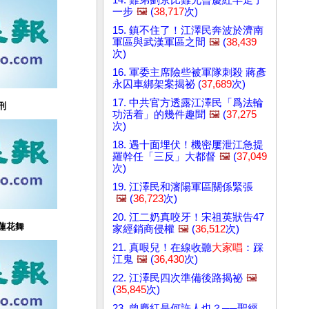
一步
🖼️
(
38,717
次)
15. 鎮不住了！江澤民奔波於濟南
軍區與武漢軍區之間
🖼️
(
38,439
次)
16. 軍委主席險些被軍隊刺殺 蔣彥
永囚車綁架案揭祕 (
37,689
次)
17. 中共官方透露江澤民「爲法輪
刑
功活着」的幾件趣聞
🖼️
(
37,275
次)
18. 遇十面埋伏！機密屢泄江急提
羅幹任「三反」大都督
🖼️
(
37,049
次)
19. 江澤民和瀋陽軍區關係緊張
🖼️
(
36,723
次)
20. 江二奶真咬牙！宋祖英狀告47
蓮花舞
家經銷商侵權
🖼️
(
36,512
次)
21. 真哏兒！在線收聽
大家唱
：踩
江鬼
🖼️
(
36,430
次)
22. 江澤民四次準備後路揭祕
🖼️
(
35,845
次)
23. 曾慶紅是何許人也？──聖經