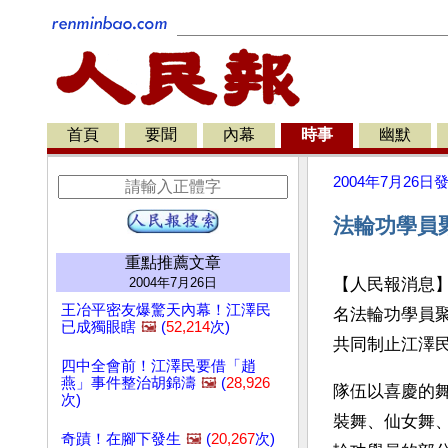
首頁
要聞
內幕
時事
幽默
2004年7月26日
法輪功學員聚
重點推薦文章
2004年7月26日
【人民報消息】
王冶平密友爆驚天內幕！江澤民
名法輪功學員
已成獨眼瞎
🖼️
(
52,214
次)
共同制止江澤
四中全會前！江澤民要借「趙
燕」事件整治胡錦濤
🖼️
(
28,926
隊伍以喜慶的
次)
裝舞、仙女舞
奇蹟！在腳下發生
🖼️
(
20,267
次)