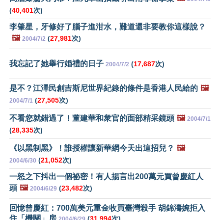
(
40,401
次)
李肇星，牙修好了腦子進泔水，難道還非要教你這樣說？
🖼️
(
27,981
次)
2004/7/2
我忘記了她舉行婚禮的日子
(
17,687
次)
2004/7/2
是不？江澤民創吉斯尼世界紀錄的條件是香港人民給的
🖼️
(
27,505
次)
2004/7/1
不看您就錯過了！董建華和衆官的面部精采鏡頭
🖼️
2004/7/1
(
28,335
次)
《以黑制黑》！誰授權讓新華網今天出這招兒？
🖼️
(
21,052
次)
2004/6/30
一怒之下抖出一個祕密！有人揚言出200萬元買曾慶紅人
頭
🖼️
(
23,482
次)
2004/6/29
回憶曾慶紅：700萬美元重金收買臺灣殺手 胡錦濤婉拒入
住「機關」房
(
31,994
次)
2004/6/29