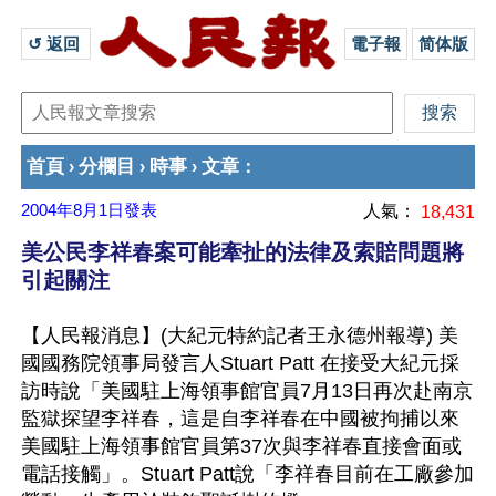
↺ 返回 
電子報
简体版
首頁
分欄目
時事
文章
›
›
›
：
2004年8月1日
發表
人氣：
18,431
美公民李祥春案可能牽扯的法律及索賠問題將
引起關注
【人民報消息】(大紀元特約記者王永德州報導) 美
國國務院領事局發言人Stuart Patt 在接受大紀元採
訪時說「美國駐上海領事館官員7月13日再次赴南京
監獄探望李祥春，這是自李祥春在中國被拘捕以來
美國駐上海領事館官員第37次與李祥春直接會面或
電話接觸」。Stuart Patt說「李祥春目前在工廠參加