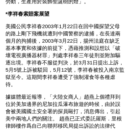
勞動，生產用於裝飾聖誕樹的燈」。
*李祥春索賠案展望
美國公民李祥春2003年1月22日在回中國探望父母
的路上剛下飛機就遭到中國警察的逮捕，在長達兩
個月的拘捕後，2003年3月22日，揚州法庭在缺乏
基本事實和依據的前提下，憑藉推測和設想以「破
壞電視廣播器材罪」判處李祥春三年徒刑並附加驅
逐出境。李祥春不服從判決，於3月31日提出上訴，
5月5號上訴被駁回，5月12號，李祥春被投入南京監
獄至今。這期間李祥春遭受了強制灌食等各種虐
待。
據媒體最近報導，「大陸女商人」趙燕上個禮拜到
位於美加邊界的尼加拉瓜瀑布旅遊的時候，由於誤
會被美國國土安全署的探員毆打，消息傳出，引起
美中兩地人們的關注。 趙燕已正式委託羅斯．里根
律師樓作爲自己向聯邦移民局提出訴訟的法律代