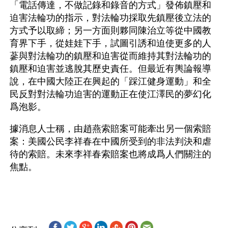
「電話傳達，不做記錄和錄音的方式」發佈鎮壓和
迫害法輪功的指示，對法輪功採取先鎮壓後立法的
方式予以取締；另一方面則夥同陳治立等從中國教
育界下手，從娃娃下手，試圖引誘和迫使更多的人
蔘與對法輪功的鎮壓和迫害從而維持其對法輪功的
鎮壓和迫害並逃脫其歷史責任。但最近有輿論報導
說，在中國大陸正在興起的「踩江健身運動」和全
民反對對法輪功迫害的運動正在使江澤民的夢幻化
爲泡影。
據消息人士稱，由趙燕索賠案可能牽出另一個索賠
案：美國公民李祥春在中國所受到的非法判決和虐
待的索賠。未來李祥春索賠案也將成爲人們關注的
焦點。