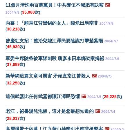
11個月清洗兩百萬黨員！中共隊伍不減肥有訣竅
🖼️
(
35,080
次)
2004/7/9
內幕！「願爲江背黑鍋的女人」臨危出馬南非
2004/7/8
(
30,218
次)
曾慶紅支招！整治兒媳江澤民耍陰謀打擊趙紫陽
2004/7/7
(
45,930
次)
軍委主席險些被軍隊刺殺 蔣彥永囚車綁架案揭祕
2004/7/6
(
37,689
次)
新華網這篇文章可厲害 矛頭直指江曾殺人
🖼️
2004/7/5
(
32,250
次)
這個武器比任何武器都讓江澤民恐懼
🖼️
(
29,225
次)
2004/7/5
老江，祕書湯兒泡飯，這才是您最想知道的
🖼️
2004/7/4
(
28,017
次)
高層爆驚天內幕！江九華山抽籤引出南非槍擊案
🖼️
2004/7/3