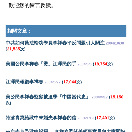
歡迎您的留言反饋。
相關文章：
中共如何爲法輪功學員李祥春平反問題引人關注
2004/10/30
(
21,535
次)
美國公民李祥春「燙」江澤民的手
(
18,754
次)
2004/6/5
江澤民報復李祥春
(
17,044
次)
2004/5/22
美公民李祥春監獄被迫學「中國當代史」
(
15,150
2004/4/17
次)
符泳青寫給獄中未婚夫李祥春的信
(
17,401
次)
2004/1/19
來自南京監獄中祝福──李祥春委託美領事官員向大家問好