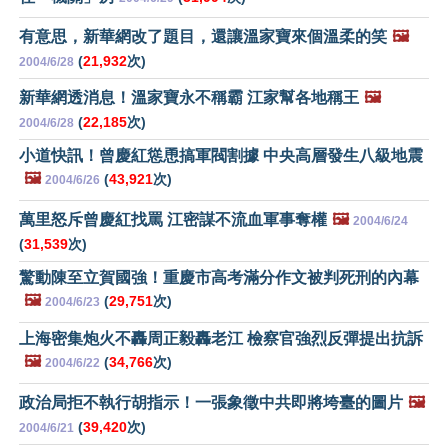
有意思，新華網改了題目，還讓溫家寶來個溫柔的笑
🖼️
(
21,932
次)
2004/6/28
新華網透消息！溫家寶永不稱霸 江家幫各地稱王
🖼️
(
22,185
次)
2004/6/28
小道快訊！曾慶紅慫恿搞軍閥割據 中央高層發生八級地震
🖼️
(
43,921
次)
2004/6/26
萬里怒斥曾慶紅找罵 江密謀不流血軍事奪權
🖼️
2004/6/24
(
31,539
次)
驚動陳至立賀國強！重慶市高考滿分作文被判死刑的內幕
🖼️
(
29,751
次)
2004/6/23
上海密集炮火不轟周正毅轟老江 檢察官強烈反彈提出抗訴
🖼️
(
34,766
次)
2004/6/22
政治局拒不執行胡指示！一張象徵中共即將垮臺的圖片
🖼️
(
39,420
次)
2004/6/21