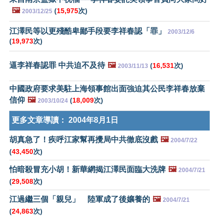
🖼️
(
15,975
次)
2003/12/25
江澤民等以更殘酷卑鄙手段要李祥春認「罪」
2003/12/6
(
19,973
次)
逼李祥春認罪 中共迫不及待
🖼️
(
16,531
次)
2003/11/13
中國政府要求美駐上海領事館出面強迫其公民李祥春放棄
信仰
🖼️
(
18,009
次)
2003/10/24
更多文章導讀：
2004年8月1日
胡真急了！疾呼江家幫再攪局中共徹底沒戲
🖼️
2004/7/22
(
43,450
次)
怕暗殺冒充小胡！新華網揭江澤民面臨大洗牌
🖼️
2004/7/21
(
29,508
次)
江過繼三個「親兒」 陸軍成了後孃養的
🖼️
2004/7/21
(
24,863
次)