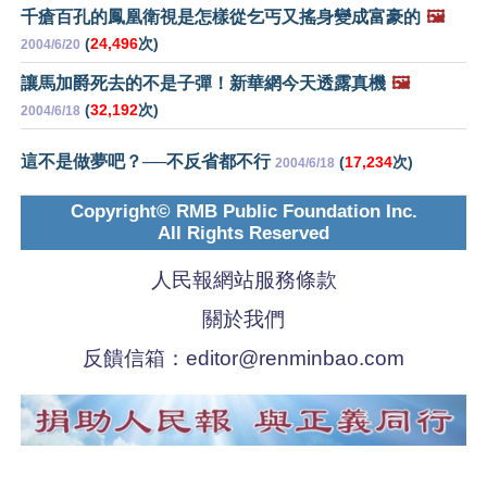
千瘡百孔的鳳凰衛視是怎樣從乞丐又搖身變成富豪的
🖼️
(
24,496
次)
2004/6/20
讓馬加爵死去的不是子彈！新華網今天透露真機
🖼️
(
32,192
次)
2004/6/18
這不是做夢吧？──不反省都不行
(
17,234
次)
2004/6/18
Copyright© RMB Public Foundation Inc.
All Rights Reserved
人民報網站服務條款
關於我們
反饋信箱：
editor@renminbao.com