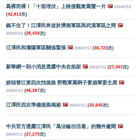
爲裸而裸！「十面埋伏」上映後觀衆罵聲一片
🖼️
2004/7/19
(
42,913
次)
鎮不住了！江澤民奔波於濟南軍區與武漢軍區之間
🖼️
(
38,439
次)
2004/7/14
江澤民和瀋陽軍區關係緊張
🖼️
(
36,723
次)
2004/7/12
新華網一則小消息透露中央在掐架
🖼️
(
27,497
次)
2004/7/12
姘頭替江第四次找後路 野戰軍罵咧子要崩軍委主席
🖼️
(
46,267
次)
2004/7/11
江澤民四次準備後路揭祕
🖼️
(
35,845
次)
2004/7/11
中共官方透露江澤民「爲法輪功活着」的幾件趣聞
🖼️
(
37,275
次)
2004/7/11