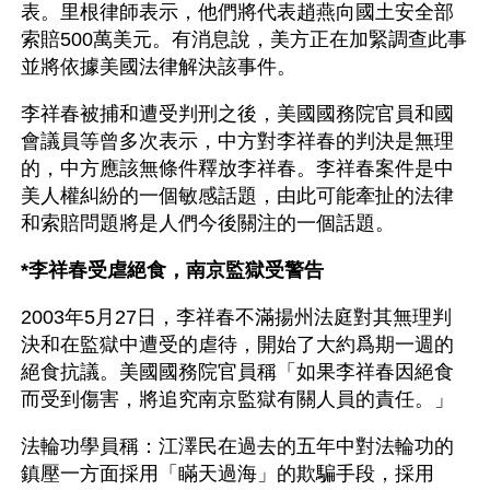
表。里根律師表示，他們將代表趙燕向國土安全部
索賠500萬美元。有消息說，美方正在加緊調查此事
並將依據美國法律解決該事件。
李祥春被捕和遭受判刑之後，美國國務院官員和國
會議員等曾多次表示，中方對李祥春的判決是無理
的，中方應該無條件釋放李祥春。李祥春案件是中
美人權糾紛的一個敏感話題，由此可能牽扯的法律
和索賠問題將是人們今後關注的一個話題。
*李祥春受虐絕食，南京監獄受警告
2003年5月27日，李祥春不滿揚州法庭對其無理判
決和在監獄中遭受的虐待，開始了大約爲期一週的
絕食抗議。美國國務院官員稱「如果李祥春因絕食
而受到傷害，將追究南京監獄有關人員的責任。」
法輪功學員稱：江澤民在過去的五年中對法輪功的
鎮壓一方面採用「瞞天過海」的欺騙手段，採用