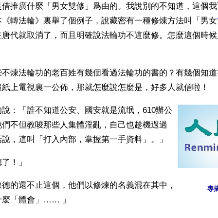
是借推廣什麼「男女雙修」爲由的。我說別的不知道，這個我
本《轉法輪》裏舉了個例子，說藏密有一種修煉方法叫「男女
在唐代就取消了，而且明確說法輪功不這麼修。怎麼這個時候
些不煉法輪功的老百姓有幾個看過法輪功的書的？有幾個知道
報紙上電視裏一公佈，那就怎麼說怎麼是，好多人就信啦！
說：「誰不知道公安、國安就是流氓，610辦公
他們不但教唆那些人集體淫亂，自己也趁機過過
話說，這叫「打入內部，掌握第一手資料」。」
德了！」
缺德的還不止這個，他們以修煉的名義混在其中，
專
麼「體會」…… 」