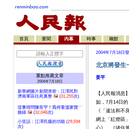
首頁
要聞
內幕
時事
幽默
2004年7月18日
北京將發生
重點推薦文章
姜平
2004年7月18日
新華網圖片新聞泄密：江澤民對
【人民報消息
濟南軍區往死裏整
🖼️
(
31,255
次)
如，7月14日
這事得問陳良宇！爲何看溫家寶
《「違法和不
臉綠
🖼️
(
32,046
次)
網上「紅燈區
小笑話：江澤民腿的功能 (
29,594
次)
心》、《堵住