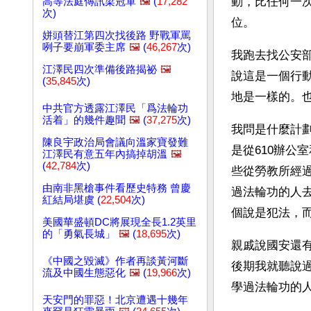
動，比任何一
高等法庭傳訊梁冠軍
🖼️
(
17,282
次)
位。
姘頭替江第四次找後路 野戰軍罵
咧子要崩軍委主席
🖼️
(
46,267
次)
我跑去找公安
江澤民四次準備後路揭祕
🖼️
說這是一個行
(
35,845
次)
地是一樣的。
中共官方透露江澤民「爲法輪功
活着」的幾件趣聞
🖼️
(
37,275
次)
我問是什麼計
陳良宇政治局會議向溫家寶發難
是從610辦公
江澤民有意五年內搞掉胡溫
🖼️
(
42,784
次)
些從勞教所經
由南非黑槍事件看歷史特務 曾慶
過法輪功的人
紅結局堪虞 (
22,504
次)
個說是犯法，
美國華盛頓DC將展現全長1.2英里
的「勇氣長城」
🖼️
(
18,695
次)
親戚說國安還
《中國之毀滅》作者再談黃河斷
後期我就聽說
流及中國生態惡化
🖼️
(
19,966
次)
學過法輪功的
天安門的罪惡！北京遭遇十幾年