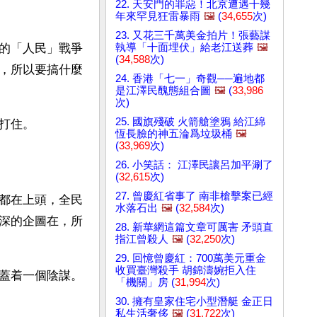
22. 天安門的罪惡！北京遭遇十幾
年來罕見狂雷暴雨
🖼️
(
34,655
次)
23. 又花三千萬美金拍片！張藝謀
執導「十面埋伏」給老江送葬
🖼️
的「人民」戰爭
(
34,588
次)
，所以要搞什麼
24. 香港「七一」奇觀──遍地都
是江澤民醜態組合圖
🖼️
(
33,986
次)
25. 國旗殘破 火箭艙塗鴉 給江綿
打住。
恆長臉的神五淪爲垃圾桶
🖼️
(
33,969
次)
26. 小笑話： 江澤民讓呂加平涮了
(
32,615
次)
27. 曾慶紅省事了 南非槍擊案已經
都在上頭，全民
水落石出
🖼️
(
32,584
次)
深的企圖在，所
28. 新華網這篇文章可厲害 矛頭直
指江曾殺人
🖼️
(
32,250
次)
29. 回憶曾慶紅：700萬美元重金
收買臺灣殺手 胡錦濤婉拒入住
蓋着一個陰謀。
「機關」房 (
31,994
次)
30. 擁有皇家住宅小型潛艇 金正日
私生活奢侈
🖼️
(
31,722
次)