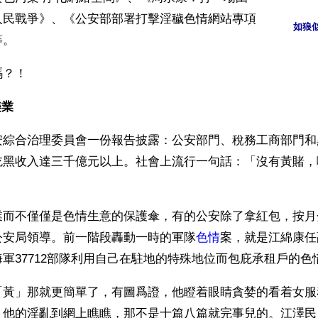
人民戰爭》、《公安部部署打擊淫穢色情網站專項
如狼
等。
嗎？！
樂業
安綜合治理委員會一份報告披露：公安部門、稅務工商部門和
吃黑收入達三千億元以上。社會上流行一句話：「沒有黃賭，
業而不僅僅是色情生意的保護傘，有的公安除了拿紅包，按月
公安局領導。前一階段轟動一時的軍隊
色情
案，就是江綿康任
軍37712部隊利用自己在駐地的特殊地位而包庇承租戶的色
「黃」那就更簡單了，有圖爲證，他瞪着眼睛貪婪的看着女服
。他的淫亂到網上瞧瞧，那不是十篇八篇就完事兒的。江澤民