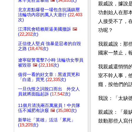
來罕見狂雷暴雨
🖼️
(
34,655
次)
親戚說，據說
北京差點爆發一場包含抗議鎮壓
功創始人在那
法輪功內容的萬人大遊行 (
22,403
次)
人接受不了，
江澤民會晤賴斯逼美國撤訴
🖼️
功呢？
(
22,202
次)
正信使人堅貞 強暴是惡者的自毀
我親戚說：那
之路 (
18,476
次)
國家一禁止，
遼寧獄警電擊7小時 法輪功女學員
被毀容
🖼️
(
22,116
次)
我親戚還悄悄的
值得一看的好文章：黑道買兇和
室不幹人事，
「白道」買兇 (
22,335
次)
癮，按他們的
一旦仇恨之詞脫口而出 外交人
員就將面臨起訴 (
17,542
次)
我說：「太缺
11個月清洗兩百萬黨員！中共隊
伍不減肥有訣竅
🖼️
(
35,080
次)
親戚說：「最
新華社「英雄」活活「累死」
鼓動那些人寫什
(
19,209
次)