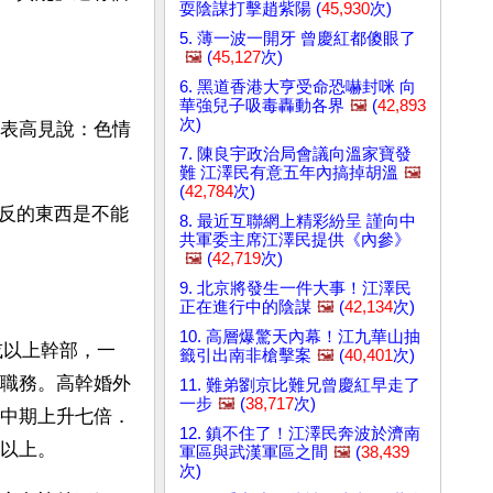
耍陰謀打擊趙紫陽 (
45,930
次)
5. 薄一波一開牙 曾慶紅都傻眼了
🖼️
(
45,127
次)
6. 黑道香港大亨受命恐嚇封咪 向
華強兒子吸毒轟動各界
🖼️
(
42,893
次)
發表高見說：色情
7. 陳良宇政治局會議向溫家寶發
難 江澤民有意五年內搞掉胡溫
🖼️
(
42,784
次)
反的東西是不能
8. 最近互聯網上精彩紛呈 謹向中
共軍委主席江澤民提供《內參》
🖼️
(
42,719
次)
9. 北京將發生一件大事！江澤民
正在進行中的陰謀
🖼️
(
42,134
次)
10. 高層爆驚天內幕！江九華山抽
或以上幹部，一
籤引出南非槍擊案
🖼️
(
40,401
次)
職務。高幹婚外
11. 難弟劉京比難兄曾慶紅早走了
一步
🖼️
(
38,717
次)
中期上升七倍．
12. 鎮不住了！江澤民奔波於濟南
以上。
軍區與武漢軍區之間
🖼️
(
38,439
次)