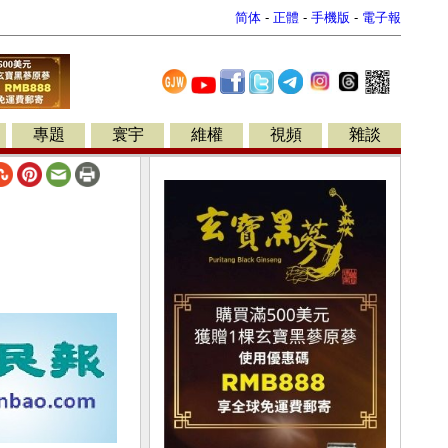
简体
-
正體
-
手機版
-
電子報
專題
寰宇
維權
視頻
雜談