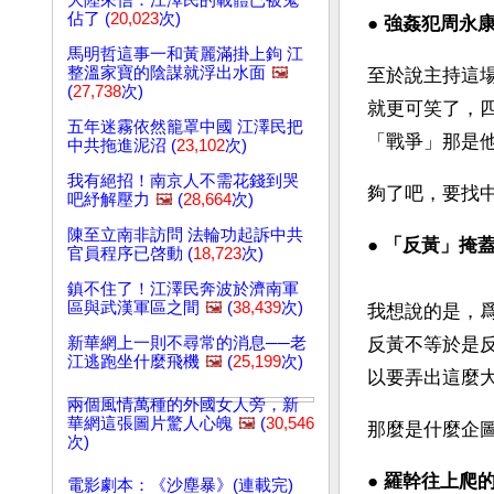
大陸來信：江澤民的載體已被鬼
佔了 (
20,023
次)
● 
強姦犯周永
馬明哲這事一和黃麗滿掛上鉤 江
整溫家寶的陰謀就浮出水面
🖼️
至於說主持這
(
27,738
次)
就更可笑了，
五年迷霧依然籠罩中國 江澤民把
「戰爭」那是
中共拖進泥沼 (
23,102
次)
我有絕招！南京人不需花錢到哭
夠了吧，要找
吧紓解壓力
🖼️
(
28,664
次)
陳至立南非訪問 法輪功起訴中共
● 
「反黃」掩
官員程序已啓動 (
18,723
次)
鎮不住了！江澤民奔波於濟南軍
區與武漢軍區之間
🖼️
(
38,439
次)
我想說的是，
新華網上一則不尋常的消息──老
反黃不等於是
江逃跑坐什麼飛機
🖼️
(
25,199
次)
以要弄出這麼
兩個風情萬種的外國女人旁，新
華網這張圖片驚人心魄
🖼️
(
30,546
那麼是什麼企
次)
● 
羅幹往上爬
電影劇本：《沙塵暴》(連載完)