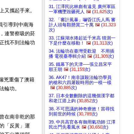
31. 江澤民比林彪有遠見 廣州軍區
上又攜起手來。
一軍機墜毀砸死人
🖼️
(
31,625
次)
32. 「審計風暴」嚇昏江氏人馬 審
學員引導到中南海
計人頭每顆懸賞二十萬
🖼️
(
31,323
次)
，連警察吸的菸
33. 江蘇湖水捲起近千米高 猜測一
正找不到法輪功
下是什麼在移動！
🖼️
(
31,313
次)
34. 法輪功在臺灣受歡迎 不用插
播 電視臺專輯介紹
🖼️
(
31,309
次)
35. 鐵幕下的天津──張立昌宋平
順王朝
🖼️
(
31,159
次)
36. AK47！南非謀殺法輪功學員
紅僱兇重傷了澳籍
的槍和六四屠殺時用的一模一樣
🖼️
(
30,885
次)
法輪功。
37. 日本全數刪除的這幾個漢字都
和老江搭上鉤 (
30,852
次)
38. 不可思議的神奇療效！當尋找
到前世的時候 (
30,789
次)
曾在南非乾的那
39. 中共高官各有御用氣功師 江澤
的「反黃」運
民出門先看風水
🖼️
(
30,650
次)