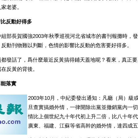
人家老婆。
情比反動好得多
組部長賀國強2003年秋季巡視河北省城市的書刊報攤時，
，反動刊物難以判斷，色情的影響比反動的危害要好得多。
員都發話了，爲什麼最近反黃搞得鋪天蓋地呢？看來，真正要
藏在反黃的背後。
不能落實
2003年10月，中紀委發出通知：凡廳（局）級
旦查實搞婚外情，一律開除出黨並撤銷黨內一切
情比上個世紀九十年代初上升二倍，比八十年代
廣東、福建、江蘇等省高幹的婚外情，達四成五