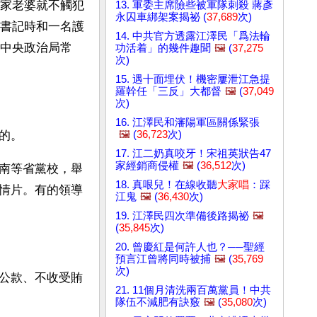
家老婆就不觸犯
13. 軍委主席險些被軍隊刺殺 蔣彥
永囚車綁架案揭祕 (
37,689
次)
書記時和一名護
14. 中共官方透露江澤民「爲法輪
中央政治局常
功活着」的幾件趣聞
🖼️
(
37,275
次)
15. 遇十面埋伏！機密屢泄江急提
羅幹任「三反」大都督
🖼️
(
37,049
次)
16. 江澤民和瀋陽軍區關係緊張
🖼️
(
36,723
次)
的。
17. 江二奶真咬牙！宋祖英狀告47
家經銷商侵權
🖼️
(
36,512
次)
南等省黨校，舉
18. 真哏兒！在線收聽
大家唱
：踩
情片。有的領導
江鬼
🖼️
(
36,430
次)
19. 江澤民四次準備後路揭祕
🖼️
(
35,845
次)
20. 曾慶紅是何許人也？──聖經
預言江曾將同時被捕
🖼️
(
35,769
次)
公款、不收受賄
21. 11個月清洗兩百萬黨員！中共
隊伍不減肥有訣竅
🖼️
(
35,080
次)