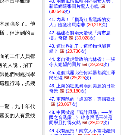
說不出準確部
40. 兩個風情萬種的外國女人旁，
新華網這張圖片驚人心魄
🖼️
(
30,546
次)
41. 內幕！「願爲江背黑鍋的女
木頭強多了。他
人」臨危出馬南非 (
30,218
次)
樣，但達到的目
42. 福建石獅兩天驚現「海市蜃
樓」奇觀
🖼️
(
30,028
次)
43. 這世界亂了，這怪物也能算
貓？
🖼️
(
29,736
次)
面的工作人員都
44. 來自洪虎當政的吉林省！一張
令人絕望的圖片
🖼️
(
29,390
次)
邊的人說，招了
45. 這個武器比任何武器都讓江澤
讓他們到處找學
民恐懼
🖼️
(
29,225
次)
這種行爲，抓幾
46. 上海的狂風暴雨到美麗的日暈
奇景
🖼️
(
29,180
次)
47. 更殘酷的「虐囚案」震撼臺北
🖼️
(
29,067
次)
一驚，九十年代
48. 中國掀起「審計風暴」──美
國安的人有意找
國之音透露：江綿康跟毛玉萍是
同學且打得火熱
🖼️
(
29,022
次)
49. 我有絕招！南京人不需花錢到