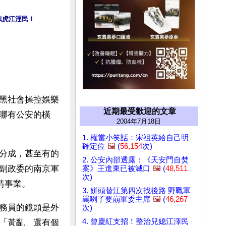
似虎江淫民！
黑社會操控娛樂
近期最受歡迎的文章
哪有公安的橫
2004年7月18日
1. 權當小笑話：宋祖英給自己明
確定位
🖼️
(
56,154
次)
分成，甚至有的
2. 公安內部透露：《天安門自焚
副政委的南京軍
案》王進東已被滅口
🖼️
(
48,511
次)
情事業。
3. 姘頭替江第四次找後路 野戰軍
罵咧子要崩軍委主席
🖼️
(
46,267
務員的鏡頭是外
次)
4. 曾慶紅支招！整治兒媳江澤民
「黃亂」還有個