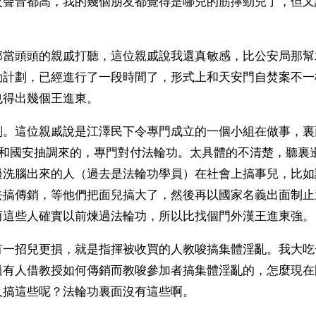
次聲音都高，我的幾個朋友都覺得是哪兒的筋擰勁兒了，但又
部當頭頭的親戚打聽，這位親戚說我還真敏感，比公安局那幫
動計劃，已經進行了一段時間了，形式上和天安門自焚案不一
也得出幾個王進東。
劃。這位親戚說是江澤民下令專門成立的一個小組在做事，裏
室和國安抽調來的，專門對付法輪功。太具體的不清楚，聽裏
過洗腦出來的人（過去是法輪功學員）在社會上搞事兒，比如
去搞傳銷，等他們把面兒搞大了，然後再以國家名義出面制止
而這些人確實以前煉過法輪功，所以比找個門外漢王進東強。
有一招兒更損，就是指揮被收買的人教唆搞集體淫亂。我大吃
過有人借教授如何傳銷而教唆參加者搞集體淫亂的，怎麼現在
人搞這些呢？法輪功裏面沒有這些啊。