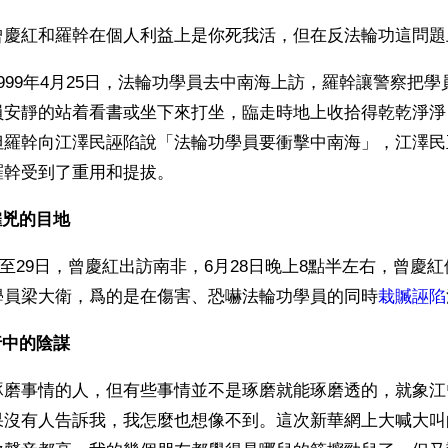
曾慶紅和羅幹在個人利益上是你死我活，但在反法輪功這問題
999年4月25日，法輪功學員去中南海上訪，羅幹讓警察把
員安靜的站着看書或坐下來打坐，臨走時地上收拾得乾乾淨淨
但羅幹向江澤民誣陷說「法輪功學員要衝擊中南海」，江澤民
羅幹受到了重用和提拔。
僱兇的目地
27日至29日，曾慶紅出訪南非，6月28日晚上8點半左右，曾慶
學員梁大衛，爲的是在傷害、恐嚇法輪功學員的同時
栽贓誣陷
行中的陰謀
琢磨事情的人，但有些事情並不是琢磨就能琢磨透的，就象江
果沒有人告訴我，我怎麼也想像不到。這次新華網上大喊大叫