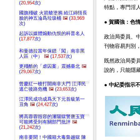
(
20,954
次)
特點，專門淫
國旗殘破 火箭艙塗鴉 給江綿恆長
臉的神五淪爲垃圾桶
🖼️
(
33,969
● 
賀國強：色
次)
起訴以媒體煽動仇恨的科普名人
政治局委員、中
(
17,877
次)
刊物容易判別
和曼德拉當年保鏢「闖」南非黑
人區（中）
🖼️
(
17,537
次)
既然政治局委
更殘酷的「虐囚案」震撼臺北
🖼️
說的，只能隱
(
29,067
次)
曾慶紅一槍打開南非大門 江澤民
● 
中紀委指示
逃亡後路危機
🖼️
(
23,653
次)
江澤民成功成爲天下元首級第一
丑角
🖼️
(
24,427
次)
將高蓉蓉毀容的瀋陽獄警唐玉寶
可能將受到有關部門批評
🖼️
(
21,242
次)
南非要聞！中國籍大毒梟越獄 陳