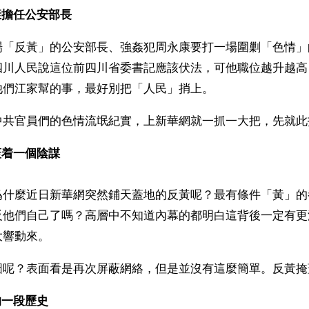
康擔任公安部長
場「反黃」的公安部長、強姦犯周永康要打一場圍剿「色情」
四川人民說這位前四川省委書記應該伏法，可他職位越升越高
他們江家幫的事，最好別把「人民」捎上。
中共官員們的色情流氓紀實，上新華網就一抓一大把，先就此
蓋着一個陰謀
爲什麼近日新華網突然鋪天蓋地的反黃呢？最有條件「黃」的
反他們自己了嗎？高層中不知道內幕的都明白這背後一定有更
大響動來。
圖呢？表面看是再次屏蔽網絡，但是並沒有這麼簡單。反黃掩
的一段歷史