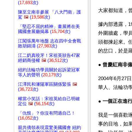
(
17,693
次)
大家都知道，
陳至立南非參展 「八大門衛」護
駕
🖼️
(
19,586
次)
據內部透露，1
「堅忍不屈的精神」畫展將在美
國國會展廳揭幕 (
15,704
次)
外圍牆處，學
江闖張萬年地盤 志在四中全會戰
頭都揀起來。
敗胡錦濤 (
27,983
次)
的岔口，於是
江二奶真咬牙！宋祖英狀告47家
經銷商侵權
🖼️
(
36,512
次)
● 
曾慶紅南非
紐約法輪功學員關於起訴梁冠軍
等人的聲明 (
20,179
次)
2004年6月
江澤民和瀋陽軍區關係緊張
🖼️
華人、法輪功
(
36,723
次)
權當小笑話：宋祖英給自己明確
● 
一個正在進
定位
🖼️
(
56,154
次)
「仇恨」？你沒有問過自己！
我是一個喜歡
(
16,052
次)
事的目地，如
親共僑領表現震驚美國國會 紐約