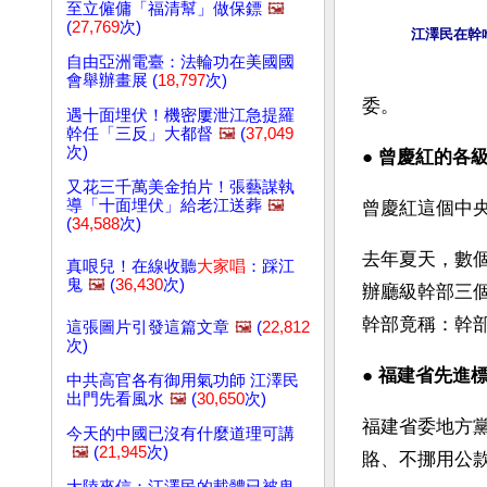
至立僱傭「福清幫」做保鏢
🖼️
(
27,769
次)
江澤民在幹
自由亞洲電臺：法輪功在美國國
會舉辦畫展 (
18,797
次)
委。 
遇十面埋伏！機密屢泄江急提羅
幹任「三反」大都督
🖼️
(
37,049
次)
● 
曾慶紅的各
又花三千萬美金拍片！張藝謀執
導「十面埋伏」給老江送葬
🖼️
曾慶紅這個中
(
34,588
次)
去年夏天，數
真哏兒！在線收聽
大家唱
：踩江
鬼
🖼️
(
36,430
次)
辦廳級幹部三
幹部竟稱：幹
這張圖片引發這篇文章
🖼️
(
22,812
次)
● 
福建省先進
中共高官各有御用氣功師 江澤民
出門先看風水
🖼️
(
30,650
次)
福建省委地方
今天的中國已沒有什麼道理可講
🖼️
(
21,945
次)
賂、不挪用公