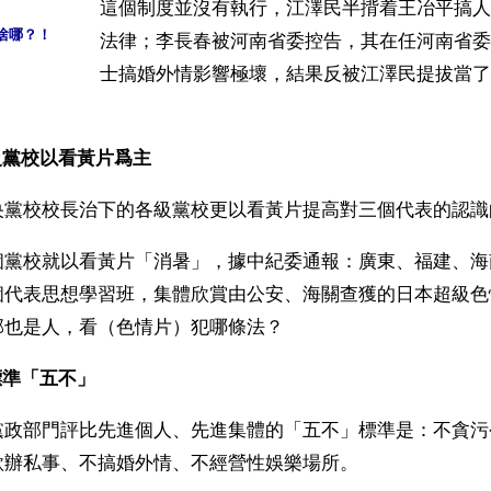
這個制度並沒有執行，江澤民半揹着王冶平搞人
啥哪？！
法律；李長春被河南省委控告，其在任河南省委
士搞婚外情影響極壞，結果反被江澤民提拔當了
級黨校以看黃片爲主
央黨校校長治下的各級黨校更以看黃片提高對三個代表的認識
個黨校就以看黃片「消暑」，據中紀委通報：廣東、福建、海
個代表思想學習班，集體欣賞由公安、海關查獲的日本超級色
部也是人，看（色情片）犯哪條法？
標準「五不」
黨政部門評比先進個人、先進集體的「五不」標準是：不貪污
款辦私事、不搞婚外情、不經營性娛樂場所。