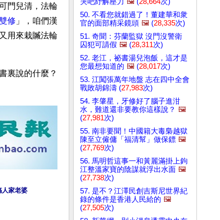
哭吧紓解壓力
🖼️
(
28,664
次)
可門兒清，法輪
50. 不看您就錯過了！董建華和衆
雙修
」，咱們漢
官的面部精采鏡頭
🖼️
(
28,335
次)
又用來栽贓法輪
51. 奇聞：芬蘭監獄 沒門沒警衛
囚犯可請假
🖼️
(
28,311
次)
52. 老江，祕書湯兒泡飯，這才是
您最想知道的
🖼️
(
28,017
次)
書裏說的什麼？
53. 江闖張萬年地盤 志在四中全會
戰敗胡錦濤 (
27,983
次)
54. 李肇星，牙修好了腦子進泔
水，難道還非要教你這樣說？
🖼️
(
27,981
次)
55. 南非要聞！中國籍大毒梟越獄
陳至立僱傭「福清幫」做保鏢
🖼️
(
27,769
次)
56. 馬明哲這事一和黃麗滿掛上鉤
江整溫家寶的陰謀就浮出水面
🖼️
(
27,738
次)
搞人家老婆
57. 是不？江澤民創吉斯尼世界紀
錄的條件是香港人民給的
🖼️
(
27,505
次)