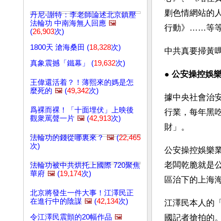
剿色情網站的
丹尼-謝特：李老師論述北京鎮壓
法輪功 中南海無人回應
🖼️
行動》……等
(
26,903
次)
1800天 滄海桑田 (
18,328
次)
中共真要掃黃
真象震撼「鐵幕」 (
19,632
次)
● 
公安操控娛
王偉還活着？！薄熙來的媽是怎
麼死的
🖼️
(
49,342
次)
據中央社會治
爲裸而裸！「十面埋伏」上映後
行業，每年黑
觀衆罵聲一片
🖼️
(
42,913
次)
財」。
法輪功的錢從哪裏來？
🖼️
(
22,465
次)
公安操控娛樂
老闆乾脆就是
法輪功被中共烘托上國際 720聚焦
華府
🖼️
(
19,174
次)
區治下的上海海
北京將發生一件大事！江澤民正
在進行中的陰謀
🖼️
(
42,134
次)
江澤民本人的
令江澤民震顫的20幅作品
🖼️
國記者搶拍的