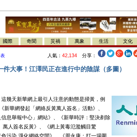
國際
奇聞
災禍
萬象
生活
文化
人氣：
42,134
分享：
發表
一件大事！江澤民正在進行中的陰謀（多圖）
】這幾天新華網上最引人注意的動態是掃黃，例
的《新華網發起「網絡反黃萬人簽名」活動》、
良信息舉報中心」網站》、《新華時評：堅決剷除
」 萬人簽名反黃》、《網上黃毒氾濫觸目驚
黃色污染 淨化網絡空間》、《周永康：打一場圍