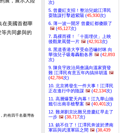
酷刑展，展示大陸
次)
5. 曾慶紅支招！整治兒媳江澤民
耍陰謀打擊趙紫陽 (
45,930
次)
聚集在美國首都華
6. 薄一波一開牙 曾慶紅都傻眼了
🖼️
(
45,127
次)
衆等共同參與的
7. 爲裸而裸！「十面埋伏」上映
後觀衆罵聲一片
🖼️
(
42,913
次)
8. 黑道香港大亨受命恐嚇封咪 向
華強兒子吸毒轟動各界
🖼️
(
42,893
次)
9. 陳良宇政治局會議向溫家寶發
難 江澤民有意五年內搞掉胡溫
🖼️
(
42,784
次)
10. 北京將發生一件大事！江澤民
正在進行中的陰謀
🖼️
(
42,134
次)
11. 高層爆驚天內幕！江九華山抽
籤引出南非槍擊案
🖼️
(
40,401
次)
12. 難弟劉京比難兄曾慶紅早走了
動，約有四千名臺灣各
一步
🖼️
(
38,717
次)
13. 鎮不住了！江澤民奔波於濟南
軍區與武漢軍區之間
🖼️
(
38,439