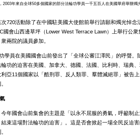
，2003年來自全球50多個國家的部分法輪功學員一千五百人在美國華府舉辦燭
次720活動除了在中國駐美國大使館前舉行請願和燭光悼念活
國會山西邊草坪（Lower West Terrace Lawn）上舉行
、衆兩院的議員參加。
輪功學員在美國國會山前發出了「全球公審江澤民」的呼聲。
法輪功的迫害在美國、加拿大、德國、法國、比利時、瑞典、
大利亞11個國家以「酷刑罪、反人類罪、羣體滅絕罪」被告
例。
勇氣
，今年國會山前集會的主題是「以永不屈服的勇氣，呼籲制止
，結束這場對法輪功的迫害」。這是否會掀起一場全民反迫害
測。