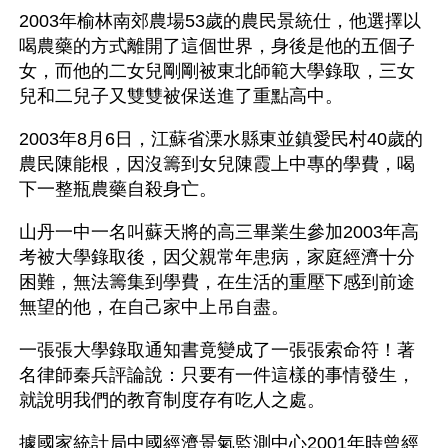
2003年榆林南郊農場53歲的農民景統仕，他選擇以
喝農藥的方式離開了這個世界，身後是他的五個子
女，而他的二女兒剛剛被東北師範大學錄取，三女
兒和二兒子又雙雙被保送進了重點高中。
2003年8月6日，江蘇省溧水縣東並鎮愛民村40歲的
農民陳能根，因沒籌到女兒陳霞上中專的學費，喝
下一整瓶農藥自殺身亡。
山丹一中一名叫蘇天將的高三畢業生參加2003年高
考被大學錄取後，因父親常年患病，家庭經濟十分
困難，無法籌集到學費，在生活的重壓下感到前途
無望的他，在自己家中上吊自盡。
一張張大學錄取通知書竟變成了一張張索命符！著
名律師秦兵評論說：只要有一件這樣的事情發生，
就說明我們的教育制度存有吃人之處。
據國家統計局中國經濟景氣監測中心2001年時曾經