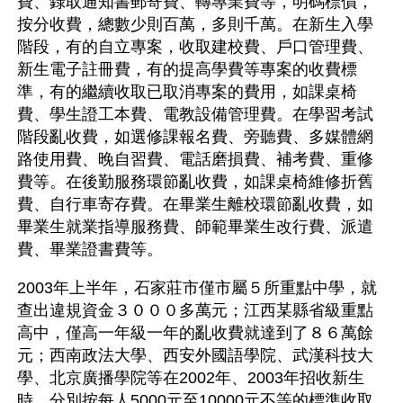
費、錄取通知書郵寄費、轉專業費等，明碼標價，
按分收費，總數少則百萬，多則千萬。在新生入學
階段，有的自立專案，收取建校費、戶口管理費、
新生電子註冊費，有的提高學費等專案的收費標
準，有的繼續收取已取消專案的費用，如課桌椅
費、學生證工本費、電教設備管理費。在學習考試
階段亂收費，如選修課報名費、旁聽費、多媒體網
路使用費、晚自習費、電話磨損費、補考費、重修
費等。在後勤服務環節亂收費，如課桌椅維修折舊
費、自行車寄存費。在畢業生離校環節亂收費，如
畢業生就業指導服務費、師範畢業生改行費、派遣
費、畢業證書費等。
2003年上半年，石家莊市僅市屬５所重點中學，就
查出違規資金３０００多萬元；江西某縣省級重點
高中，僅高一年級一年的亂收費就達到了８６萬餘
元；西南政法大學、西安外國語學院、武漢科技大
學、北京廣播學院等在2002年、2003年招收新生
時，分別按每人5000元至10000元不等的標準收取