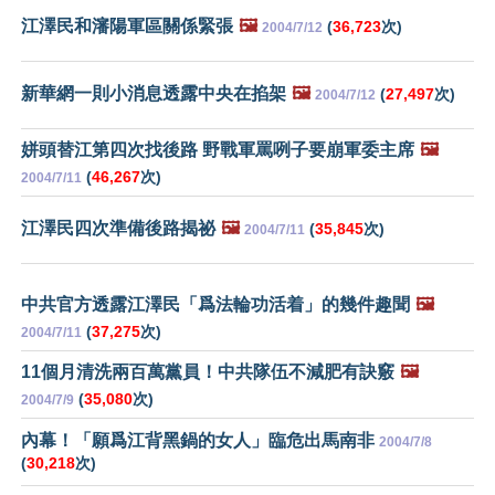
江澤民和瀋陽軍區關係緊張
🖼️
(
36,723
次)
2004/7/12
新華網一則小消息透露中央在掐架
🖼️
(
27,497
次)
2004/7/12
姘頭替江第四次找後路 野戰軍罵咧子要崩軍委主席
🖼️
(
46,267
次)
2004/7/11
江澤民四次準備後路揭祕
🖼️
(
35,845
次)
2004/7/11
中共官方透露江澤民「爲法輪功活着」的幾件趣聞
🖼️
(
37,275
次)
2004/7/11
11個月清洗兩百萬黨員！中共隊伍不減肥有訣竅
🖼️
(
35,080
次)
2004/7/9
內幕！「願爲江背黑鍋的女人」臨危出馬南非
2004/7/8
(
30,218
次)