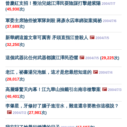
曾慶紅支招！整治兒媳江澤民耍陰謀打擊趙紫陽
2004/7/7
(
45,930
次)
軍委主席險些被軍隊刺殺 蔣彥永囚車綁架案揭祕
2004/7/6
(
37,689
次)
新華網這篇文章可厲害 矛頭直指江曾殺人
🖼️
2004/7/5
(
32,250
次)
這個武器比任何武器都讓江澤民恐懼
🖼️
(
29,225
次)
2004/7/5
老江，祕書湯兒泡飯，這才是您最想知道的
🖼️
2004/7/4
(
28,017
次)
高層爆驚天內幕！江九華山抽籤引出南非槍擊案
🖼️
2004/7/3
(
40,401
次)
李肇星，牙修好了腦子進泔水，難道還非要教你這樣說？
🖼️
(
27,981
次)
2004/7/2