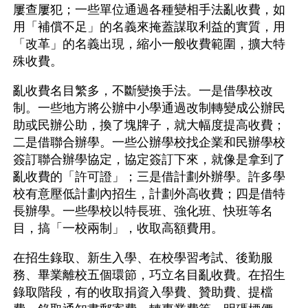
屢查屢犯；一些單位通過各種變相手法亂收費，如
用「補償不足」的名義來掩蓋謀取利益的實質，用
「改革」的名義出現，縮小一般收費範圍，擴大特
殊收費。
亂收費名目繁多，不斷變換手法。一是借學校改
制。一些地方將公辦中小學通過改制轉變成公辦民
助或民辦公助，換了塊牌子，就大幅度提高收費；
二是借聯合辦學。一些公辦學校找企業和民辦學校
簽訂聯合辦學協定，協定簽訂下來，就像是拿到了
亂收費的「許可證」；三是借計劃外辦學。許多學
校有意壓低計劃內招生，計劃外高收費；四是借特
長辦學。一些學校以特長班、強化班、快班等名
目，搞「一校兩制」，收取高額費用。
在招生錄取、新生入學、在校學習考試、後勤服
務、畢業離校五個環節，巧立名目亂收費。在招生
錄取階段，有的收取捐資入學費、贊助費、提檔