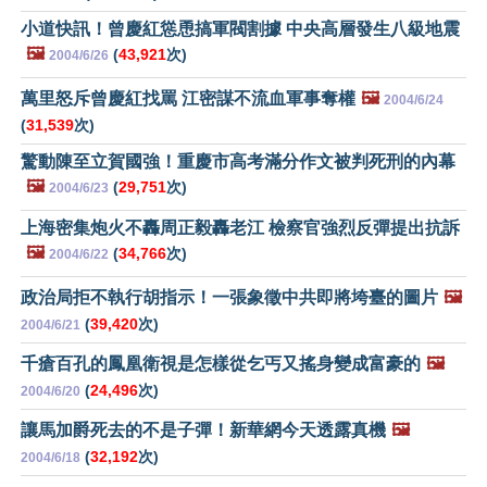
小道快訊！曾慶紅慫恿搞軍閥割據 中央高層發生八級地震
🖼️
(
43,921
次)
2004/6/26
萬里怒斥曾慶紅找罵 江密謀不流血軍事奪權
🖼️
2004/6/24
(
31,539
次)
驚動陳至立賀國強！重慶市高考滿分作文被判死刑的內幕
🖼️
(
29,751
次)
2004/6/23
上海密集炮火不轟周正毅轟老江 檢察官強烈反彈提出抗訴
🖼️
(
34,766
次)
2004/6/22
政治局拒不執行胡指示！一張象徵中共即將垮臺的圖片
🖼️
(
39,420
次)
2004/6/21
千瘡百孔的鳳凰衛視是怎樣從乞丐又搖身變成富豪的
🖼️
(
24,496
次)
2004/6/20
讓馬加爵死去的不是子彈！新華網今天透露真機
🖼️
(
32,192
次)
2004/6/18