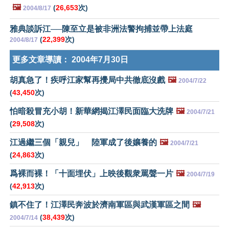
🖼️
(
26,653
次)
2004/8/17
雅典談訴江──陳至立是被非洲法警拘捕並帶上法庭
(
22,399
次)
2004/8/17
更多文章導讀：
2004年7月30日
胡真急了！疾呼江家幫再攪局中共徹底沒戲
🖼️
2004/7/22
(
43,450
次)
怕暗殺冒充小胡！新華網揭江澤民面臨大洗牌
🖼️
2004/7/21
(
29,508
次)
江過繼三個「親兒」 陸軍成了後孃養的
🖼️
2004/7/21
(
24,863
次)
爲裸而裸！「十面埋伏」上映後觀衆罵聲一片
🖼️
2004/7/19
(
42,913
次)
鎮不住了！江澤民奔波於濟南軍區與武漢軍區之間
🖼️
(
38,439
次)
2004/7/14