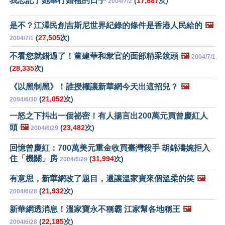
我忘記了她舉行婚禮的日子
(
17,687
次)
2004/7/2
是不？江澤民創吉斯尼世界紀錄的條件是香港人民給的
🖼️
(
27,505
次)
2004/7/1
不看您就錯過了！董建華和衆官的面部精采鏡頭
🖼️
2004/7/1
(
28,335
次)
《以黑制黑》！誰授權讓新華網今天出這招兒？
🖼️
(
21,052
次)
2004/6/30
一怒之下抖出一個祕密！有人揚言出200萬元買曾慶紅人
頭
🖼️
(
23,482
次)
2004/6/29
回憶曾慶紅：700萬美元重金收買臺灣殺手 胡錦濤婉拒入
住「機關」房
(
31,994
次)
2004/6/29
有意思，新華網改了題目，還讓溫家寶來個溫柔的笑
🖼️
(
21,932
次)
2004/6/28
新華網透消息！溫家寶永不稱霸 江家幫各地稱王
🖼️
(
22,185
次)
2004/6/28