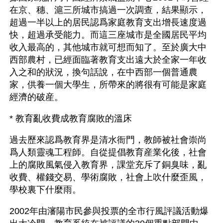
在京、穗、滬三所城市搞過一次調查，結果顯示，
超過一半以上的居民認爲家庭教育支出增長速度過
快，超過承受能力。而這三座城市是全國居民平均
收入最高的，其他城市就可想而知了。至於廣大中
西部農村，已經面臨著教育支出遠大於全家一年收
入之和的狀況，換句話說，在中西部一個普通農
家，供養一個大學生，所帶來的將很有可能是家庭
經濟的破産。
* 教育亂收費成教育腐敗的溫床
過去歷來認爲教育界是清水衙門，教師被社會崇尚
爲人類靈魂工程師。自從提倡教育産業化後，社會
上的腐敗風氣侵入教育界，課堂充斥了銅臭味，亂
收費、權錢交易、學術腐敗，社會上吹什麼歪風，
學校裏下什麼雨。
2002年由瀋陽市民參與投票的全市行風評議活動爆