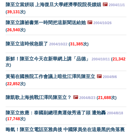
陳至立當姘頭 上海復旦大學經濟學院院長嫖娼
🖼️
2004/11/1
(
39,131
次)
陳至立讓祕書第一時間把這新聞送給她
🖼️
2004/10/26
(
26,540
次)
陳至立這時候急眼了
(
31,385
次)
2004/10/22
新鮮！陳至立今天在新華網上講「品德」
(
21,342
2004/10/11
次)
黃菊在國務院工作會議上暗批江澤民陳至立
🖼️
2004/9/6
(
22,852
次)
陳凱歌上海挑戰江澤民陳至立？
🖼️
(
21,688
次)
2004/8/23
陳至立效應：泰國副總理奧運做秀過了頭 遭炮轟
2004/8/18
(
17,748
次)
晦氣！陳至立電話至雅典後 中國隊員坐在這最黑的角落裏