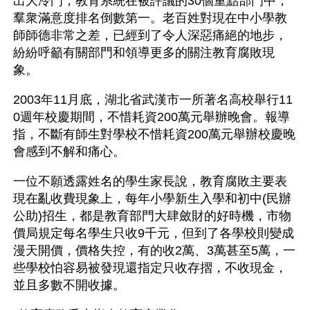
出大冷門，教育系統在被評議的30個重點部門中，
羣衆滿意度排名倒數第一。老百姓對現在中小學教
師師德非常之差，已經到了令人深惡痛絕的地步，
紛紛呼籲有關部門和領導更多的關注教育腐敗現
象。
2003年11月底，湖北省武漢市一所著名高校舉行11
0週年校慶期間，不惜耗資200萬元舉辦晚會。報導
指，不斷有師生對學校不惜耗資200萬元舉辦校慶晚
會感到不解和痛心。 
一位不願透露姓名的學生家長說，教育腐敗主要表
現在亂收費現象上，每年小學新生入學和初中(民辦
公助)招生，都是教育部門大肆斂財的好時機，市物
價局規定每名學生只收9千元，但到了各學校則變成
漫天開價，價格失控，有的收2萬、3萬甚至5萬，一
些學校怕容易被發現還指定只收存摺，不收現金，
並且多數不開收據。