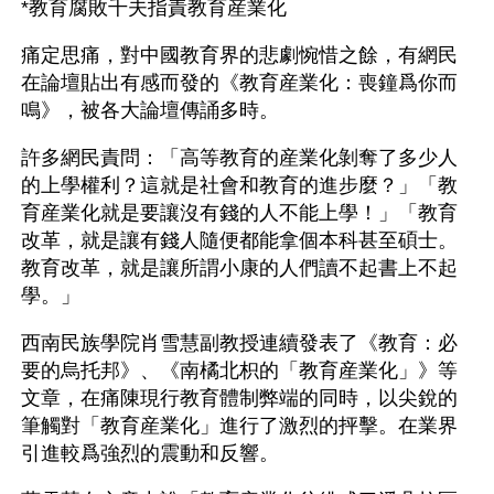
*教育腐敗千夫指責教育産業化
痛定思痛，對中國教育界的悲劇惋惜之餘，有網民
在論壇貼出有感而發的《教育産業化：喪鐘爲你而
鳴》，被各大論壇傳誦多時。
許多網民責問：「高等教育的産業化剝奪了多少人
的上學權利？這就是社會和教育的進步麼？」「教
育産業化就是要讓沒有錢的人不能上學！」「教育
改革，就是讓有錢人隨便都能拿個本科甚至碩士。 
教育改革，就是讓所謂小康的人們讀不起書上不起
學。」
西南民族學院肖雪慧副教授連續發表了《教育：必
要的烏托邦》、《南橘北枳的「教育産業化」》等
文章，在痛陳現行教育體制弊端的同時，以尖銳的
筆觸對「教育産業化」進行了激烈的抨擊。在業界
引進較爲強烈的震動和反響。