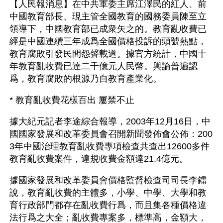
【人民報消息】在中共軍委主席江澤民的紅人、前
中國教育部長、現主管全國教育的國務委員陳至立
領導下，中國教育部已成衆矢之的。教育亂收費已
經是中國連續三年成爲全國價格投訴的頭號熱點，
教育腐敗引發民間怨聲載道。據官方統計，中國十
年教育亂收費已達二千億元人民幣。輿論普遍認
爲，教育腐敗的根源乃自教育產業化。
* 教育亂收費花樣百出 屢禁不止
據大紀元記者李途綜合報導，2003年12月16日，中
國國家發展和改革委員會召開新聞發佈會公佈：200
3年中國治理教育亂收費專項檢查共查出12600多件
教育亂收費案件，違規收費金額達21.4億元。
據國家發展和改革委員會價格監督檢查司司長李鐳
說，教育亂收費的主體多，小學、中學、大學和教
育行政部門都存在亂收費行爲，而且集各種價格違
法行爲之大全；亂收費專案多，標準高，金額大，